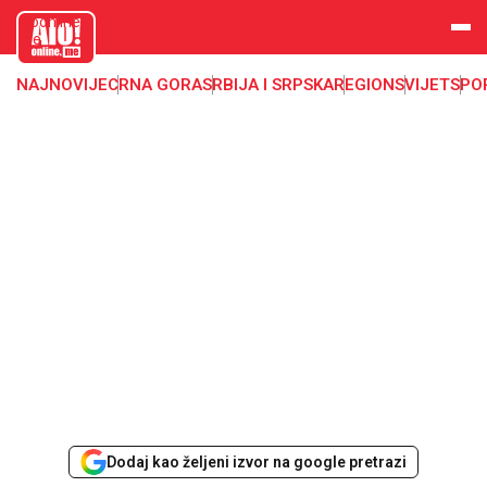
aloonline.
me
NAJNOVIJE
CRNA GORA
SRBIJA I SRPSKA
REGION
SVIJET
SPO
Dodaj kao željeni izvor na google pretrazi