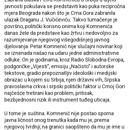
javnosti pokušava se predstaviti kao puka recipročna
mjera Beograda nakon što je Crna Gora zabranila
ulazak Draganu J. Vučićeviću. Takvo tumačenje je
površno, politički korisno onima koji Komnenića
danas žele da predstave kao žrtvu i nedovoljno za
razumijevanje njegovog višegodišnjeg javnog
djelovanja. Petar Komnenić nije slučajni novinar koji
se iznenada našao na udaru jedne administrativne
odluke. On je godinama, kroz Radio Slobodna Evropa,
podgoričke „Vijesti”, emisiju „Načisto” i autorske
tekstove, gradio prepoznatljiv ideološki i medijski
obrazac u kojem su Srbija, njen državni vrh, Srpska
pravoslavna crkva i srpski politički faktor u Crnoj Gori
najčešće tretirani kao problem, pritisak,
bezbjednosni rizik ili instrument tuđeg uticaja.
U tome je suština. Komnenić nije postao sporna
javna ličnost onog trenutka kada mu je, prema
njegovoj tvrdnji, na granici saopšteno da mu je ime u