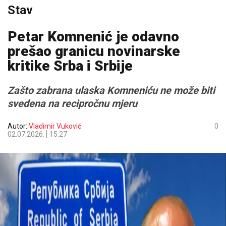
Stav
Petar Komnenić je odavno
prešao granicu novinarske
kritike Srba i Srbije
Zašto zabrana ulaska Komneniću ne može biti
svedena na recipročnu mjeru
Autor:
Vladimir Vuković
0
02.07.2026.
15:27