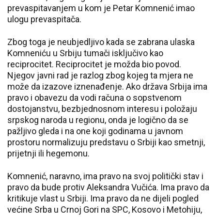
prevaspitavanjem u kom je Petar Komnenić imao
ulogu prevaspitača.
Zbog toga je neubjedljivo kada se zabrana ulaska
Komneniću u Srbiju tumači isključivo kao
reciprocitet. Reciprocitet je možda bio povod.
Njegov javni rad je razlog zbog kojeg ta mjera ne
može da izazove iznenađenje. Ako država Srbija ima
pravo i obavezu da vodi računa o sopstvenom
dostojanstvu, bezbjednosnom interesu i položaju
srpskog naroda u regionu, onda je logično da se
pažljivo gleda i na one koji godinama u javnom
prostoru normalizuju predstavu o Srbiji kao smetnji,
prijetnji ili hegemonu.
Komnenić, naravno, ima pravo na svoj politički stav i
pravo da bude protiv Aleksandra Vučića. Ima pravo da
kritikuje vlast u Srbiji. Ima pravo da ne dijeli pogled
većine Srba u Crnoj Gori na SPC, Kosovo i Metohiju,