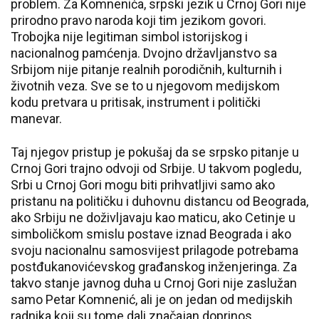
problem. Za Komnenića, srpski jezik u Crnoj Gori nije
prirodno pravo naroda koji tim jezikom govori.
Trobojka nije legitiman simbol istorijskog i
nacionalnog pamćenja. Dvojno državljanstvo sa
Srbijom nije pitanje realnih porodičnih, kulturnih i
životnih veza. Sve se to u njegovom medijskom
kodu pretvara u pritisak, instrument i politički
manevar.
Taj njegov pristup je pokušaj da se srpsko pitanje u
Crnoj Gori trajno odvoji od Srbije. U takvom pogledu,
Srbi u Crnoj Gori mogu biti prihvatljivi samo ako
pristanu na političku i duhovnu distancu od Beograda,
ako Srbiju ne doživljavaju kao maticu, ako Cetinje u
simboličkom smislu postave iznad Beograda i ako
svoju nacionalnu samosvijest prilagode potrebama
postđukanovićevskog građanskog inženjeringa. Za
takvo stanje javnog duha u Crnoj Gori nije zaslužan
samo Petar Komnenić, ali je on jedan od medijskih
radnika koji su tome dali značajan doprinos.