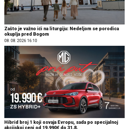
Zašto je važno ići na liturgiju: Nedeljom se porodica
okuplja pred Bogom
08. 08. 2026 16:10
Hibrid broj 1 koji osvaja Evropu, sada po specijalnoj
akcijskoj ceni od 19.990€ do 31.8.