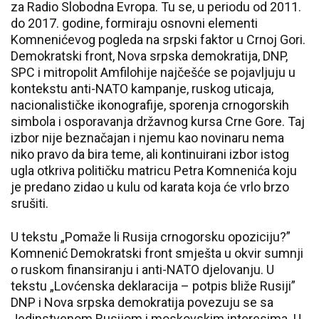
za Radio Slobodna Evropa. Tu se, u periodu od 2011.
do 2017. godine, formiraju osnovni elementi
Komnenićevog pogleda na srpski faktor u Crnoj Gori.
Demokratski front, Nova srpska demokratija, DNP,
SPC i mitropolit Amfilohije najčešće se pojavljuju u
kontekstu anti-NATO kampanje, ruskog uticaja,
nacionalističke ikonografije, sporenja crnogorskih
simbola i osporavanja državnog kursa Crne Gore. Taj
izbor nije beznačajan i njemu kao novinaru nema
niko pravo da bira teme, ali kontinuirani izbor istog
ugla otkriva političku matricu Petra Komnenića koju
je predano zidao u kulu od karata koja će vrlo brzo
srušiti.
U tekstu „Pomaže li Rusija crnogorsku opoziciju?”
Komnenić Demokratski front smješta u okvir sumnji
o ruskom finansiranju i anti-NATO djelovanju. U
tekstu „Lovćenska deklaracija – potpis bliže Rusiji”
DNP i Nova srpska demokratija povezuju se sa
Jedinstvenom Rusijom i moskovskim interesima. U