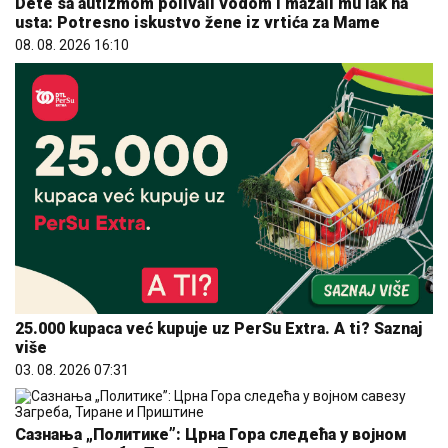
Dete sa autizmom polivali vodom i mazali mu lak na
usta: Potresno iskustvo žene iz vrtića za Mame
08. 08. 2026 16:10
25.000 kupaca već kupuje uz PerSu Extra. A ti? Saznaj
više
03. 08. 2026 07:31
Сазнања „Политике”: Црна Гора следећа у војном