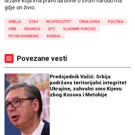
države koja ima pravo da brine o svom narodu ma
gdje on živio.
SRBIJA
STAV
RECIPROCITET
CRNA GORA
POLITIKA
SRBI
GRANICA
SPC
VLADIMIR VUKOVIĆ
PETAR KOMNENIĆ
ĐURNAL
Povezane vesti
Predsjednik Vučić: Srbija
podržava teritorijalni integritet
Ukrajine, zahvalni smo Kijevu
zbog Kosova i Metohije