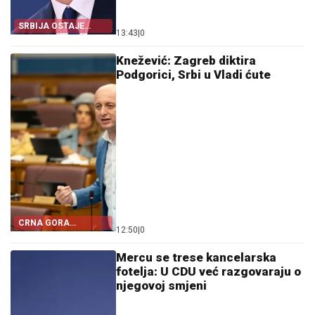
SRBIJA OSTAJE
13:43
|
0
DOSLJEDNA POVELJI
UN
Knežević: Zagreb diktira
Podgorici, Srbi u Vladi ćute
CRNA GORA
12:50
|
0
POSTALA TALAC
HRVATSKE
Mercu se trese kancelarska
fotelja: U CDU već razgovaraju o
njegovoj smjeni