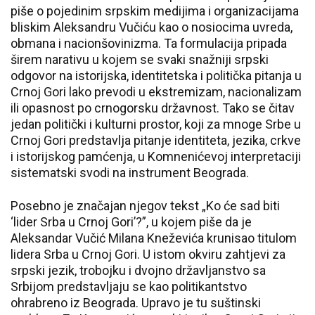
piše o pojedinim srpskim medijima i organizacijama
bliskim Aleksandru Vučiću kao o nosiocima uvreda,
obmana i nacionšovinizma. Ta formulacija pripada
širem narativu u kojem se svaki snažniji srpski
odgovor na istorijska, identitetska i politička pitanja u
Crnoj Gori lako prevodi u ekstremizam, nacionalizam
ili opasnost po crnogorsku državnost. Tako se čitav
jedan politički i kulturni prostor, koji za mnoge Srbe u
Crnoj Gori predstavlja pitanje identiteta, jezika, crkve
i istorijskog pamćenja, u Komnenićevoj interpretaciji
sistematski svodi na instrument Beograda.
Posebno je značajan njegov tekst „Ko će sad biti
‘lider Srba u Crnoj Gori’?”, u kojem piše da je
Aleksandar Vučić Milana Kneževića krunisao titulom
lidera Srba u Crnoj Gori. U istom okviru zahtjevi za
srpski jezik, trobojku i dvojno državljanstvo sa
Srbijom predstavljaju se kao politikantstvo
ohrabreno iz Beograda. Upravo je tu suštinski