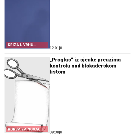
KRIZA U VRHU
12:01
|
0
NJEMAČKE
„Proglas” iz sjenke preuzima
kontrolu nad blokaderskom
listom
BORBA ZA NOVAC I
09:38
|
0
KANDIDATE