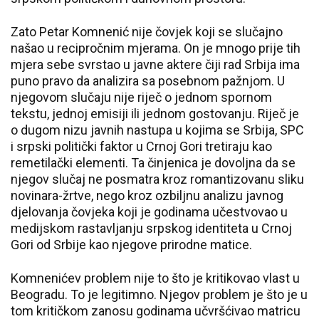
Zato Petar Komnenić nije čovjek koji se slučajno
našao u recipročnim mjerama. On je mnogo prije tih
mjera sebe svrstao u javne aktere čiji rad Srbija ima
puno pravo da analizira sa posebnom pažnjom. U
njegovom slučaju nije riječ o jednom spornom
tekstu, jednoj emisiji ili jednom gostovanju. Riječ je
o dugom nizu javnih nastupa u kojima se Srbija, SPC
i srpski politički faktor u Crnoj Gori tretiraju kao
remetilački elementi. Ta činjenica je dovoljna da se
njegov slučaj ne posmatra kroz romantizovanu sliku
novinara-žrtve, nego kroz ozbiljnu analizu javnog
djelovanja čovjeka koji je godinama učestvovao u
medijskom rastavljanju srpskog identiteta u Crnoj
Gori od Srbije kao njegove prirodne matice.
Komnenićev problem nije to što je kritikovao vlast u
Beogradu. To je legitimno. Njegov problem je što je u
tom kritičkom zanosu godinama učvršćivao matricu