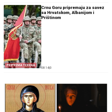
Crnu Goru pripremaju za savez
sa Hrvatskom, Albanijom i
Prištinom
PRIPREMA TERENA
08:14
|
0