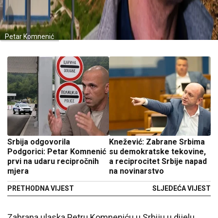
Petar Komnenić
Srbija odgovorila
Knežević: Zabrane Srbima
Podgorici: Petar Komnenić
su demokratske tekovine,
prvi na udaru recipročnih
a reciprocitet Srbije napad
mjera
na novinarstvo
PRETHODNA VIJEST
SLJEDEĆA VIJEST
Zabrana ulaska Petru Komneniću u Srbiju u dijelu