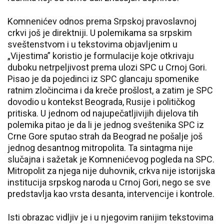
Komnenićev odnos prema Srpskoj pravoslavnoj
crkvi još je direktniji. U polemikama sa srpskim
sveštenstvom i u tekstovima objavljenim u
„Vijestima” koristio je formulacije koje otkrivaju
duboku netrpeljivost prema ulozi SPC u Crnoj Gori.
Pisao je da pojedinci iz SPC glancaju spomenike
ratnim zločincima i da kreče prošlost, a zatim je SPC
dovodio u kontekst Beograda, Rusije i političkog
pritiska. U jednom od najupečatljivijih dijelova tih
polemika pitao je da li je jednog sveštenika SPC iz
Crne Gore sputao strah da Beograd ne pošalje još
jednog desantnog mitropolita. Ta sintagma nije
slučajna i sažetak je Komnenićevog pogleda na SPC.
Mitropolit za njega nije duhovnik, crkva nije istorijska
institucija srpskog naroda u Crnoj Gori, nego se sve
predstavlja kao vrsta desanta, intervencije i kontrole.
Isti obrazac vidljiv je i u njegovim ranijim tekstovima