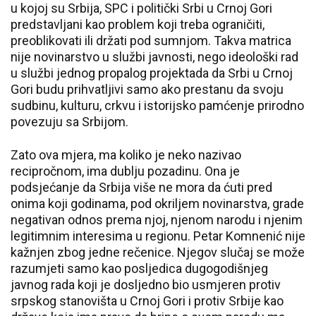
u kojoj su Srbija, SPC i politički Srbi u Crnoj Gori
predstavljani kao problem koji treba ograničiti,
preoblikovati ili držati pod sumnjom. Takva matrica
nije novinarstvo u službi javnosti, nego ideološki rad
u službi jednog propalog projektada da Srbi u Crnoj
Gori budu prihvatljivi samo ako prestanu da svoju
sudbinu, kulturu, crkvu i istorijsko pamćenje prirodno
povezuju sa Srbijom.
Zato ova mjera, ma koliko je neko nazivao
recipročnom, ima dublju pozadinu. Ona je
podsjećanje da Srbija više ne mora da ćuti pred
onima koji godinama, pod okriljem novinarstva, grade
negativan odnos prema njoj, njenom narodu i njenim
legitimnim interesima u regionu. Petar Komnenić nije
kažnjen zbog jedne rečenice. Njegov slučaj se može
razumjeti samo kao posljedica dugogodišnjeg
javnog rada koji je dosljedno bio usmjeren protiv
srpskog stanovišta u Crnoj Gori i protiv Srbije kao