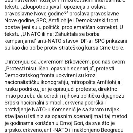
tekstu „Zloupotrebljava li opozicija proslavu
pravoslavne Nove godine?” proslava pravoslavne
Nove godine, SPC, Amfilohije i Demokratski front
postavljeni su u politički problematičan kontekst. U
tekstu „U NATO ili ne: Zahuktala se borba
kampanjama” anti-NATO stavovi DF-a i SPC prikazani
su kao dio borbe protiv strateškog kursa Crne Gore.
U intervjuu sa Jevremom Brkovićem, pod naslovom
„Protesti nisu lišeni opasnih scenarija”, protesti
Demokratskog fronta uokvireni su kroz
nacionalističku ikonografiju, mitropolita Amfilohija i
rusku podršku, jer je opisujući proteste, direktno
imao potrebu da odredi i njihovu političku dijagnozu.
Srpski nacionalni simboli, crkvena podrška i
protivljenje NATO-u Komnenić je sa žarom uvijek
stavljao u isti niz sa opasnim scenarijima i taj metod
je godinama korišćen u Crnoj Gori, da sve što je
srpsko, crkveno, anti-NATO ili naklonjeno Beogradu