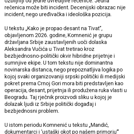
ozbiljniji od jedne uvredljive rečenice. Jedna
rečenica može biti incident. Decenijski obrazac nije
incident, nego uređivačka i ideološka pozicija.
U tekstu „Kako je propao desant na Tivat”,
objavljenom 2026. godine, Komnenić je grupu
državljana Srbije zaustavljenih uoči dolaska
Aleksandra Vučića u Tivat tretirao kroz
bezbjednosno-politički okvir hibridne prijetnje i
sumnjive ekipe. U tom tekstu nije dominantna
novinarska distanca, nego prepoznatljiva logika po
kojoj svaki organizovaniji srpski politički ili medijski
pokret prema Crnoj Gori mora biti predstavljen kao
operacija, desant, prijetnja ili produžena ruka vlasti u
Beogradu. Taj rječnik proizvodi sliku u kojoj je
dolazak ljudi iz Srbije politički događaj i
bezbjednosni problem.
U istom periodu Komnenić u tekstu „Mandić,
dokumentarci i ‘ustaški okot po našem primorju’”