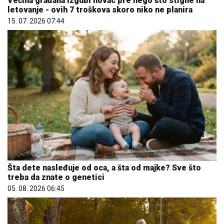
Većina građana izgubi novac pre nego što stigne na
letovanje - ovih 7 troškova skoro niko ne planira
15. 07. 2026 07:44
Šta dete nasleđuje od oca, a šta od majke? Sve što
treba da znate o genetici
05. 08. 2026 06:45