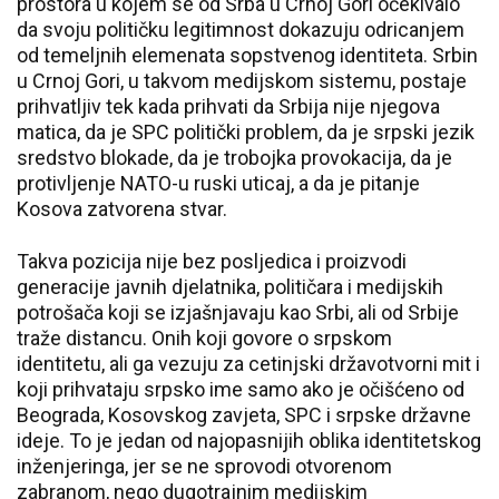
prostora u kojem se od Srba u Crnoj Gori očekivalo
da svoju političku legitimnost dokazuju odricanjem
od temeljnih elemenata sopstvenog identiteta. Srbin
u Crnoj Gori, u takvom medijskom sistemu, postaje
prihvatljiv tek kada prihvati da Srbija nije njegova
matica, da je SPC politički problem, da je srpski jezik
sredstvo blokade, da je trobojka provokacija, da je
protivljenje NATO-u ruski uticaj, a da je pitanje
Kosova zatvorena stvar.
Takva pozicija nije bez posljedica i proizvodi
generacije javnih djelatnika, političara i medijskih
potrošača koji se izjašnjavaju kao Srbi, ali od Srbije
traže distancu. Onih koji govore o srpskom
identitetu, ali ga vezuju za cetinjski državotvorni mit i
koji prihvataju srpsko ime samo ako je očišćeno od
Beograda, Kosovskog zavjeta, SPC i srpske državne
ideje. To je jedan od najopasnijih oblika identitetskog
inženjeringa, jer se ne sprovodi otvorenom
zabranom, nego dugotrajnim medijskim