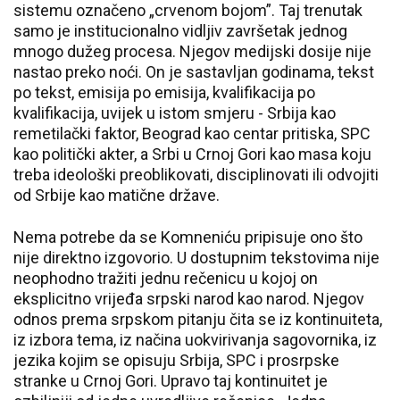
sistemu označeno „crvenom bojom”. Taj trenutak
samo je institucionalno vidljiv završetak jednog
mnogo dužeg procesa. Njegov medijski dosije nije
nastao preko noći. On je sastavljan godinama, tekst
po tekst, emisija po emisija, kvalifikacija po
kvalifikacija, uvijek u istom smjeru - Srbija kao
remetilački faktor, Beograd kao centar pritiska, SPC
kao politički akter, a Srbi u Crnoj Gori kao masa koju
treba ideološki preoblikovati, disciplinovati ili odvojiti
od Srbije kao matične države.
Nema potrebe da se Komneniću pripisuje ono što
nije direktno izgovorio. U dostupnim tekstovima nije
neophodno tražiti jednu rečenicu u kojoj on
eksplicitno vrijeđa srpski narod kao narod. Njegov
odnos prema srpskom pitanju čita se iz kontinuiteta,
iz izbora tema, iz načina uokvirivanja sagovornika, iz
jezika kojim se opisuju Srbija, SPC i prosrpske
stranke u Crnoj Gori. Upravo taj kontinuitet je