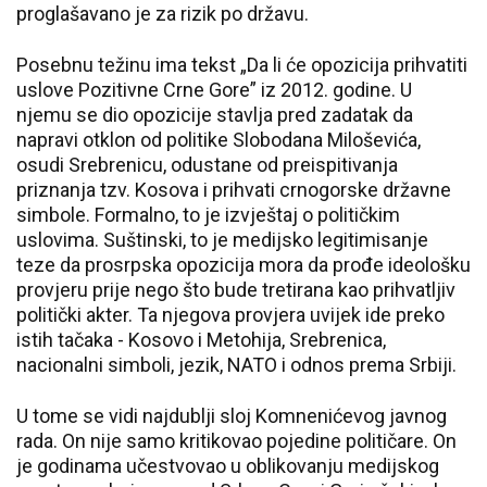
proglašavano je za rizik po državu.
Posebnu težinu ima tekst „Da li će opozicija prihvatiti
uslove Pozitivne Crne Gore” iz 2012. godine. U
njemu se dio opozicije stavlja pred zadatak da
napravi otklon od politike Slobodana Miloševića,
osudi Srebrenicu, odustane od preispitivanja
priznanja tzv. Kosova i prihvati crnogorske državne
simbole. Formalno, to je izvještaj o političkim
uslovima. Suštinski, to je medijsko legitimisanje
teze da prosrpska opozicija mora da prođe ideološku
provjeru prije nego što bude tretirana kao prihvatljiv
politički akter. Ta njegova provjera uvijek ide preko
istih tačaka - Kosovo i Metohija, Srebrenica,
nacionalni simboli, jezik, NATO i odnos prema Srbiji.
U tome se vidi najdublji sloj Komnenićevog javnog
rada. On nije samo kritikovao pojedine političare. On
je godinama učestvovao u oblikovanju medijskog