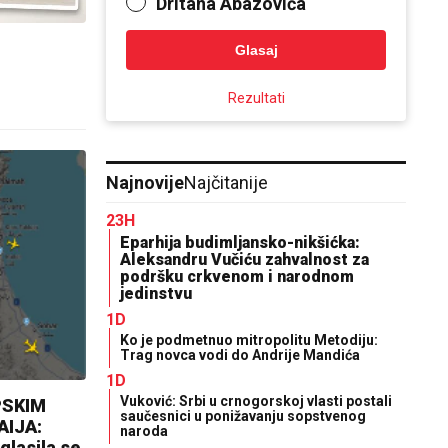
Dritana Abazovića
Glasaj
Rezultati
Najnovije
Najčitanije
23H
Eparhija budimljansko-nikšićka:
Aleksandru Vučiću zahvalnost za
podršku crkvenom i narodnom
jedinstvu
1D
Ko je podmetnuo mitropolitu Metodiju:
Trag novca vodi do Andrije Mandića
1D
Vuković: Srbi u crnogorskoj vlasti postali
PSKIM
saučesnici u ponižavanju sopstvenog
AIJA:
naroda
glasila se