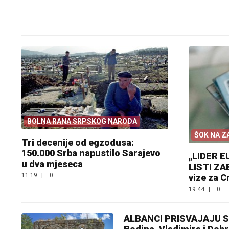
BOLNA RANA SRPSKOG NARODA
ŠOK NA 
Tri decenije od egzodusa:
150.000 Srba napustilo Sarajevo
„LIDER E
u dva mjeseca
LISTI ZA
11:19
|
0
vize za C
19:44
|
0
ALBANCI PRISVAJAJU SR