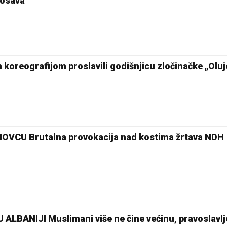
rosava
 koreografijom proslavili godišnjicu zločinačke „Oluj
VCU Brutalna provokacija nad kostima žrtava NDH
LBANIJI Muslimani više ne čine većinu, pravoslavlj