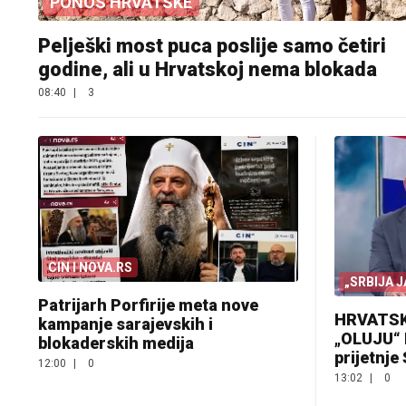
PONOS HRVATSKE
Pelješki most puca poslije samo četiri
godine, ali u Hrvatskoj nema blokada
08:40
|
3
CIN I NOVA.RS
„SRBIJA J
Patrijarh Porfirije meta nove
HRVATSK
kampanje sarajevskih i
„OLUJU“ 
blokaderskih medija
prijetnje
12:00
|
0
13:02
|
0