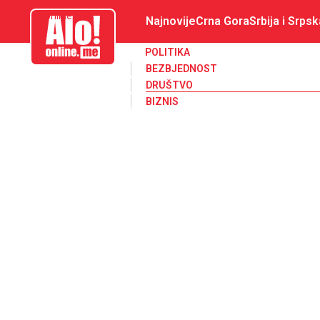
aloonline.me
Najnovije
Crna Gora
Srbija i Srpsk
POLITIKA
BEZBJEDNOST
DRUŠTVO
BIZNIS