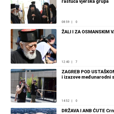
rastuća vjerska grupa
08:59
|
0
ŽALI I ZA OSMANSKIM V
12:40
|
7
ZAGREB POD USTAŠKOM K
i izazove međunarodni 
14:52
|
0
DRŽAVA I ANB ĆUTE Crn