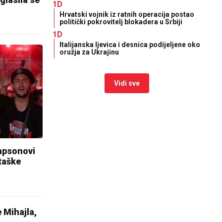
1D
Hrvatski vojnik iz ratnih operacija postao
politički pokrovitelj blokadera u Srbiji
1D
Italijanska ljevica i desnica podijeljene oko
oružja za Ukrajinu
Vidi sve
psonovi
staške
Mihajla,