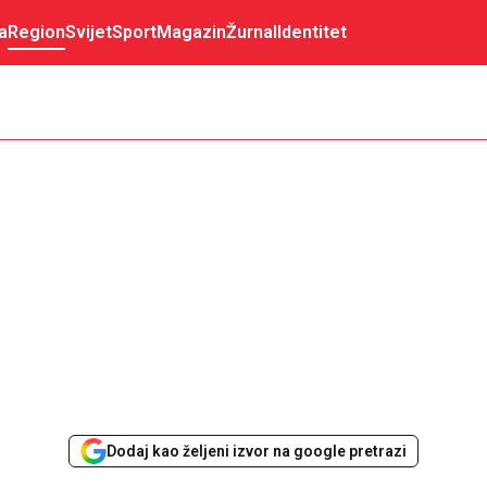
a
Region
Svijet
Sport
Magazin
Žurnal
Identitet
Dodaj kao željeni izvor na google pretrazi