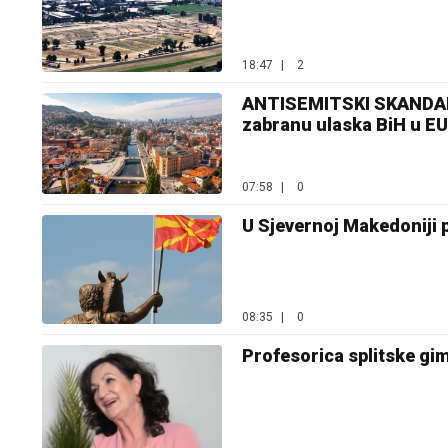
18:47
|
2
ANTISEMITSKI SKANDAL 
zabranu ulaska BiH u EU
07:58
|
0
U Sjevernoj Makedoniji 
08:35
|
0
Profesorica splitske gi