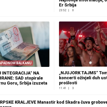
Er Srbija
23:52
|
0
ZAPADNOM BALKANU
„NJUJORK TAJMS“ Tom
U INTEGRACIJA“ NA
koncerti oživjeli duh u
BRANE: SAD stopirale
prošlosti
rnu Goru, Srbija izuzeta
11:41
|
3
PSKE KRALJEVE Manastir kod Skadra čuva grobove 