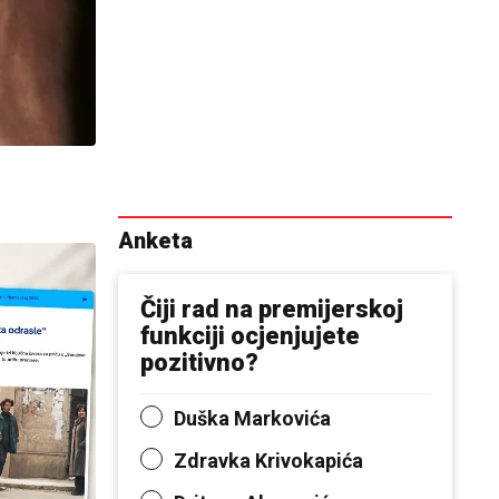
Anketa
Čiji rad na premijerskoj
funkciji ocjenjujete
pozitivno?
Duška Markovića
Zdravka Krivokapića