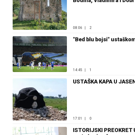
Bodina, Vladimira i Dob
08:06
|
2
"Bed blu bojsi" ustaškom
14:45
|
1
USTAŠKA KAPA U JASENO
17:01
|
0
ISTORIJSKI PREOKRET U A