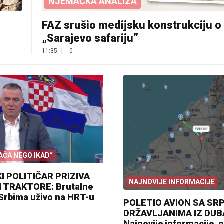
NJEMAČKA ANALIZA
FAZ srušio medijsku konstrukciju o
„Sarajevo safariju”
11:35
|
0
AČA NEGO IKAD“
I POLITIČAR PRIZIVA
NAJNOVIJE INFORMACIJE
I TRAKTORE: Brutalne
 Srbima uživo na HRT-u
POLETIO AVION SA SR
DRŽAVLJANIMA IZ DUB
Najnovije informacije, o