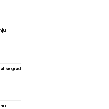
nju
liše grad
onu