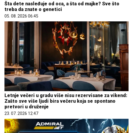
Šta dete nasleđuje od oca, a šta od majke? Sve što
treba da znate o genetici
05. 08. 2026 06:45
Letnje večeri u gradu više nisu rezervisane za vikend:
Zašto sve više ljudi bira večeru koja se spontano
pretvori u druženje
23. 07. 2026 12:47