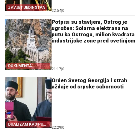
ZAVJET JEDINSTVA
22:54
|
0
Potpisi su stavljeni, Ostrog je
ugrožen: Solarna elektrana na
putu ka Ostrogu, milion kvadrata
industrijske zone pred svetinjom
DOKUMENTA
21:17
|
0
OTKRIVAJU
Orden Svetog Georgija i strah
aždaje od srpske sabornosti
DUALIZAM KAO PUT
22:29
|
0
IZ SRPSTVA