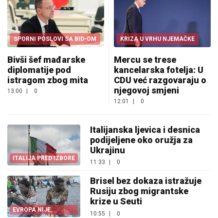
SPORNI POSLOVI SA BID-OM
KRIZA U VRHU NJEMAČKE
Bivši šef mađarske
Mercu se trese
diplomatije pod
kancelarska fotelja: U
istragom zbog mita
CDU već razgovaraju o
njegovoj smjeni
13:00
|
0
12:01
|
0
Italijanska ljevica i desnica
podijeljene oko oružja za
Ukrajinu
ITALIJA PRED IZBORE
11:33
|
0
Brisel bez dokaza istražuje
Rusiju zbog migrantske
krize u Seuti
EVROPA NIJE
10:55
|
0
POMOGLA ŠPANIJI