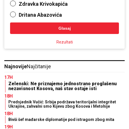
Zdravka Krivokapića
Dritana Abazovića
Glasaj
Rezultati
Najnovije
Najčitanije
17H
Zelenski: Ne priznajemo jednostrano proglašenu
nezavisnost Kosova, naš stav ostaje isti
18H
Predsjednik Vučić: Srbija podržava teritorijalni integritet
Ukrajine, zahvalni smo Kijevu zbog Kosova i Metohije
18H
Bivši šef mađarske diplomatije pod istragom zbog mita
19H