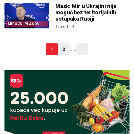
Mask: Mir u Ukrajini nije
moguć bez teritorijalnih
ustupaka Rusiji
MIROVNI PLANOVI
10:22
|
0
ZAPELI
1
2
...