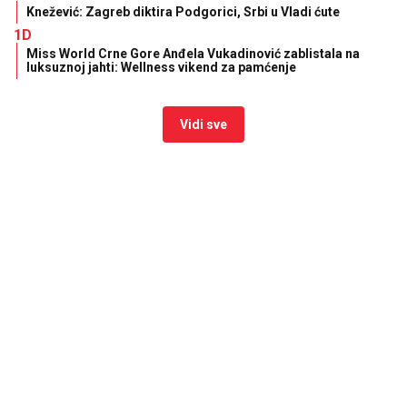
Knežević: Zagreb diktira Podgorici, Srbi u Vladi ćute
1D
Miss World Crne Gore Anđela Vukadinović zablistala na
luksuznoj jahti: Wellness vikend za pamćenje
Vidi sve