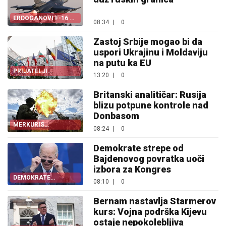
ERDOGANOVI F-16 U
08:34
|
0
ESTONIJI
Zastoj Srbije mogao bi da
uspori Ukrajinu i Moldaviju
na putu ka EU
PRIJATELJI
13:20
|
0
ZAPADNOG
BALKANA
Britanski analitičar: Rusija
blizu potpune kontrole nad
Donbasom
MERKURIS
08:24
|
0
UPOZORAVA
Demokrate strepe od
Bajdenovog povratka uoči
izbora za Kongres
DEMOKRATE
08:10
|
0
STRAHUJU
Bernam nastavlja Starmerov
kurs: Vojna podrška Kijevu
ostaje nepokolebljiva