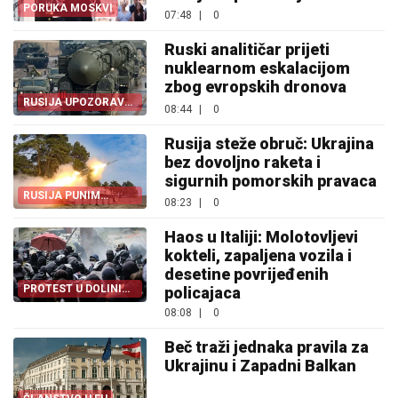
PORUKA MOSKVI
07:48
|
0
Ruski analitičar prijeti
nuklearnom eskalacijom
zbog evropskih dronova
RUSIJA UPOZORAVA
08:44
|
0
EVROPU
Rusija steže obruč: Ukrajina
bez dovoljno raketa i
sigurnih pomorskih pravaca
RUSIJA PUNIM
08:23
|
0
KAPACITETOM
Haos u Italiji: Molotovljevi
kokteli, zapaljena vozila i
desetine povrijeđenih
PROTEST U DOLINI
policajaca
SUZE
08:08
|
0
Beč traži jednaka pravila za
Ukrajinu i Zapadni Balkan