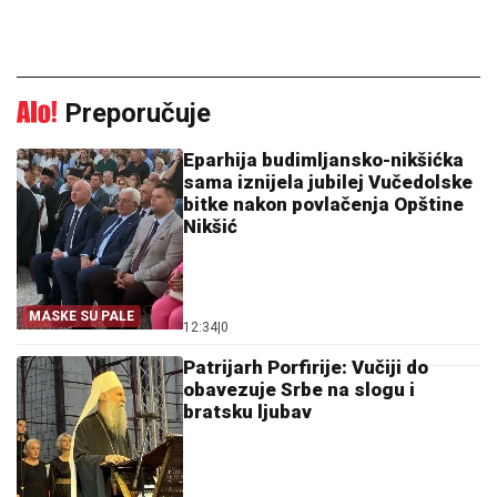
Preporučuje
Eparhija budimljansko-nikšićka
sama iznijela jubilej Vučedolske
bitke nakon povlačenja Opštine
Nikšić
MASKE SU PALE
12:34
|
0
Patrijarh Porfirije: Vučiji do
obavezuje Srbe na slogu i
bratsku ljubav