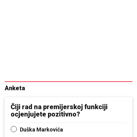
Anketa
Čiji rad na premijerskoj funkciji
ocjenjujete pozitivno?
Duška Markovića