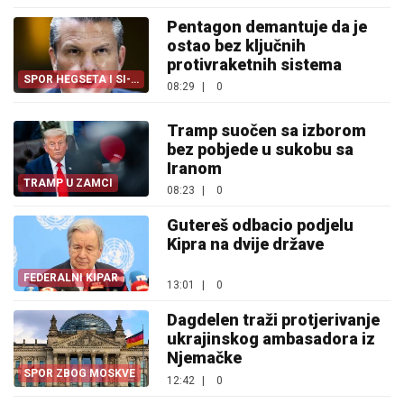
Pentagon demantuje da je
ostao bez ključnih
protivraketnih sistema
SPOR HEGSETA I SI-
08:29
|
0
EN-ENA
Tramp suočen sa izborom
bez pobjede u sukobu sa
Iranom
TRAMP U ZAMCI
08:23
|
0
Gutereš odbacio podjelu
Kipra na dvije države
FEDERALNI KIPAR
13:01
|
0
Dagdelen traži protjerivanje
ukrajinskog ambasadora iz
Njemačke
SPOR ZBOG MOSKVE
12:42
|
0