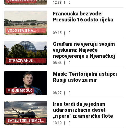
ČLANSTVO U EU
12:38
|
0
Francuska bez vode:
Presušilo 16 odsto rijeka
VODOSTAJI NA
09:15
|
0
ISTORIJSKOM
MINIMUMU
Građani ne vjeruju svojim
vojskama: Najveće
nepovjerenje u Njemačkoj
ISTRAŽIVANJE
08:46
|
0
„JUGOVA”
Mask: Teritorijalni ustupci
Rusiji uslov za mir
MIR JE MOGUĆ
08:27
|
0
Iran tvrdi da je jednim
udarom izbacio deset
„ripera” iz američke flote
SATELITSKI SNIMCI
13:10
|
0
POTVRDILI