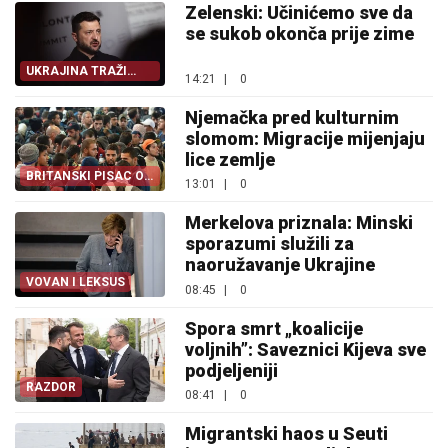
Zelenski: Učinićemo sve da
se sukob okonča prije zime
UKRAJINA TRAŽI
14:21
|
0
IZLAZ
Njemačka pred kulturnim
slomom: Migracije mijenjaju
lice zemlje
BRITANSKI PISAC O
13:01
|
0
NJEMAČKOJ
Merkelova priznala: Minski
sporazumi služili za
naoružavanje Ukrajine
VOVAN I LEKSUS
08:45
|
0
Spora smrt „koalicije
voljnih”: Saveznici Kijeva sve
podjeljeniji
RAZDOR
08:41
|
0
Migrantski haos u Seuti