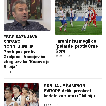
FSCG KAŽNJAVA
Farani nisu mogli do
SRPSKO
"petarde" protiv Crne
RODOLJUBLJE
Gore
Postupak protiv
Grbljana i Vasojevića
21:09
|
0
zbog uzvika "Kosovo je
Srbija"
11:24
|
2
SRBIJA JE ŠAMPION
EVROPE Veliki preokret
kadeta za zlato u Tbilisiju
19:14
|
0