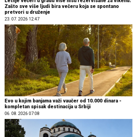
Letnje večeri u gradu više nisu rezervisane za vikend:
Zašto sve više ljudi bira večeru koja se spontano
pretvori u druženje
23. 07. 2026 12:47
Evo u kojim banjama važi vaučer od 10.000 dinara -
kompletan spisak destinacija u Srbiji
06. 08. 2026 07:08