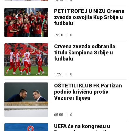
PETI TROFEJ U NIZU Crvena
zvezda osvojila Kup Srbije u
fudbalu
19:10
|
0
Crvena zvezda odbranila
titulu šampiona Srbije u
fudbalu
17:51
|
0
OŠTETILI KLUB FK Partizan
podnio krivičnu protiv
Vazure i Ilijeva
05:55
|
0
UEFA će na kongresu u