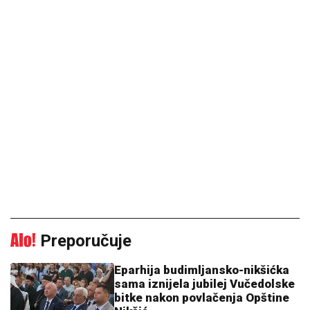
Preporučuje
Eparhija budimljansko-nikšićka
sama iznijela jubilej Vučedolske
bitke nakon povlačenja Opštine