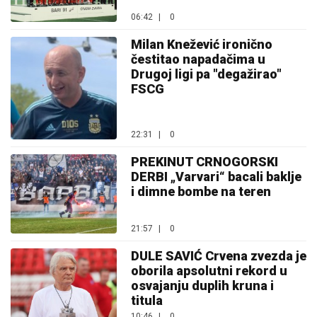
06:42
|
0
Milan Knežević ironično
čestitao napadačima u
Drugoj ligi pa "degažirao"
FSCG
22:31
|
0
PREKINUT CRNOGORSKI
DERBI „Varvari“ bacali baklje
i dimne bombe na teren
21:57
|
0
DULE SAVIĆ Crvena zvezda je
oborila apsolutni rekord u
osvajanju duplih kruna i
titula
10:46
|
0