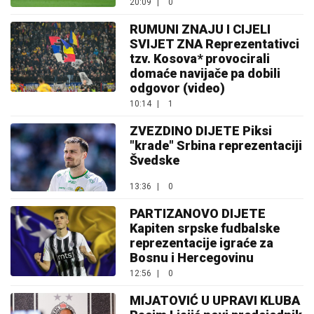
20:09
|
0
RUMUNI ZNAJU I CIJELI
SVIJET ZNA Reprezentativci
tzv. Kosova* provocirali
domaće navijače pa dobili
odgovor (video)
10:14
|
1
ZVEZDINO DIJETE Piksi
"krade" Srbina reprezentaciji
Švedske
13:36
|
0
PARTIZANOVO DIJETE
Kapiten srpske fudbalske
reprezentacije igraće za
Bosnu i Hercegovinu
12:56
|
0
MIJATOVIĆ U UPRAVI KLUBA