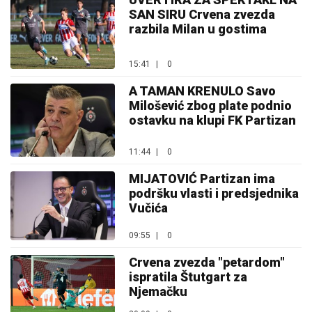
SAN SIRU Crvena zvezda
razbila Milan u gostima
15:41
|
0
A TAMAN KRENULO Savo
Milošević zbog plate podnio
ostavku na klupi FK Partizan
11:44
|
0
MIJATOVIĆ Partizan ima
podršku vlasti i predsjednika
Vučića
09:55
|
0
Crvena zvezda "petardom"
ispratila Štutgart za
Njemačku