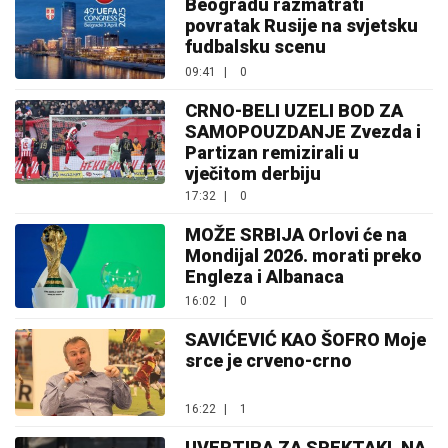
Beogradu razmatrati
povratak Rusije na svjetsku
fudbalsku scenu
09:41
|
0
CRNO-BELI UZELI BOD ZA
SAMOPOUZDANJE Zvezda i
Partizan remizirali u
vječitom derbiju
17:32
|
0
MOŽE SRBIJA Orlovi će na
Mondijal 2026. morati preko
Engleza i Albanaca
16:02
|
0
SAVIĆEVIĆ KAO ŠOFRO Moje
srce je crveno-crno
16:22
|
1
UVERTIRA ZA SPEKTAKL NA