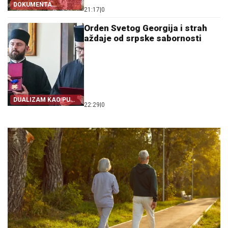
DOKUMENTA
21:17
|
0
OTKRIVAJU
Orden Svetog Georgija i strah
aždaje od srpske sabornosti
DUALIZAM KAO PUT
22:29
|
0
IZ SRPSTVA