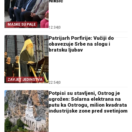
Nikšić
MASKE SU PALE
12:34
|
0
Patrijarh Porfirije: Vučiji do
obavezuje Srbe na slogu i
bratsku ljubav
ZAVJET JEDINSTVA
22:54
|
0
Potpisi su stavljeni, Ostrog je
ugrožen: Solarna elektrana na
putu ka Ostrogu, milion kvadrata
industrijske zone pred svetinjom