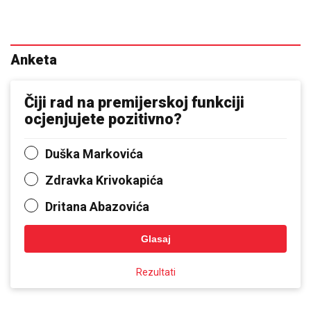
Anketa
Čiji rad na premijerskoj funkciji
ocjenjujete pozitivno?
Duška Markovića
Zdravka Krivokapića
Dritana Abazovića
Glasaj
Rezultati