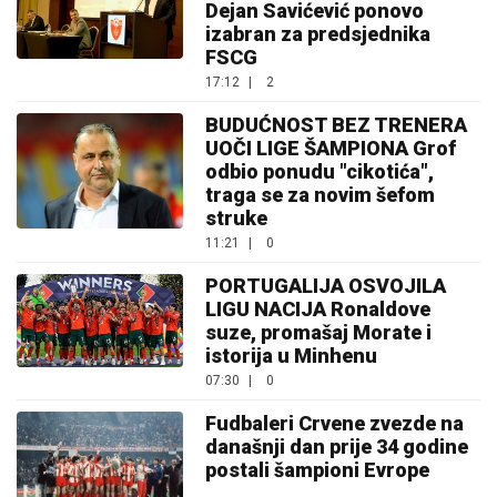
Dejan Savićević ponovo
izabran za predsjednika
FSCG
17:12
|
2
BUDUĆNOST BEZ TRENERA
UOČI LIGE ŠAMPIONA Grof
odbio ponudu "cikotića",
traga se za novim šefom
struke
11:21
|
0
PORTUGALIJA OSVOJILA
LIGU NACIJA Ronaldove
suze, promašaj Morate i
istorija u Minhenu
07:30
|
0
Fudbaleri Crvene zvezde na
današnji dan prije 34 godine
postali šampioni Evrope