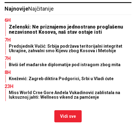
Najnovije
Najčitanije
6H
Zelenski: Ne priznajemo jednostrano proglašenu
nezavisnost Kosova, naš stav ostaje isti
7H
Predsjednik Vučić: Srbija podržava teritorijalni integritet
Ukrajine, zahvalni smo Kijevu zbog Kosova i Metohije
7H
Bivši šef mađarske diplomatije pod istragom zbog mita
8H
Knežević: Zagreb diktira Podgorici, Srbi u Vladi ćute
23H
Miss World Crne Gore Anđela Vukadinović zablistala na
luksuznoj jahti: Wellness vikend za pamćenje
Vidi sve