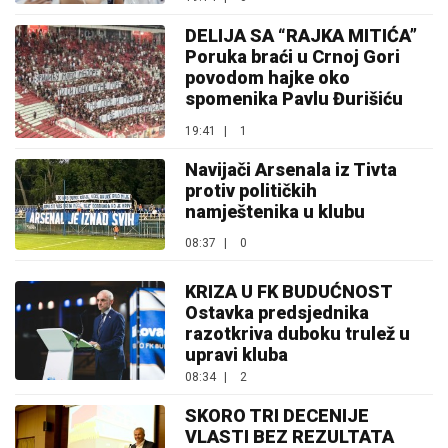
DELIJA SA “RAJKA MITIĆA”
Poruka braći u Crnoj Gori
povodom hajke oko
spomenika Pavlu Đurišiću
19:41
|
1
Navijači Arsenala iz Tivta
protiv političkih
namještenika u klubu
08:37
|
0
KRIZA U FK BUDUĆNOST
Ostavka predsjednika
razotkriva duboku trulež u
upravi kluba
08:34
|
2
SKORO TRI DECENIJE
VLASTI BEZ REZULTATA