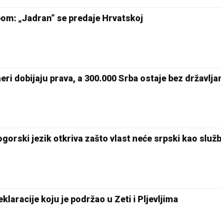
bom: „Jadran” se predaje Hrvatskoj
neri dobijaju prava, a 300.000 Srba ostaje bez državlja
gorski jezik otkriva zašto vlast neće srpski kao služ
klaracije koju je podržao u Zeti i Pljevljima