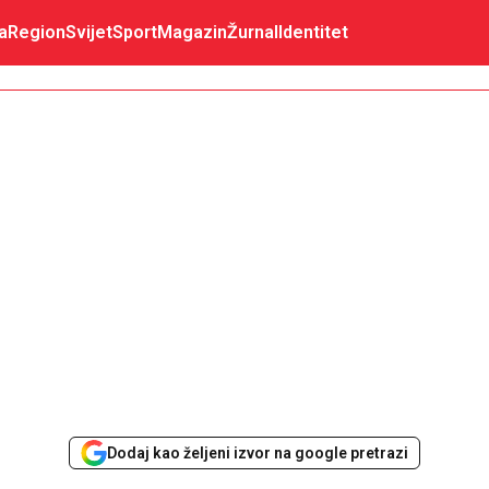
a
Region
Svijet
Sport
Magazin
Žurnal
Identitet
Dodaj kao željeni izvor na google pretrazi