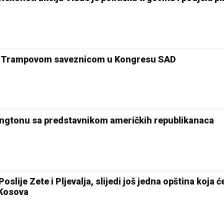
om Trampovom saveznicom u Kongresu SAD
šingtonu sa predstavnikom američkih republikanaca
slije Zete i Pljevalja, slijedi još jedna opština koja ć
 Kosova