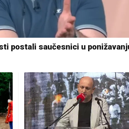
sti postali saučesnici u ponižavanj