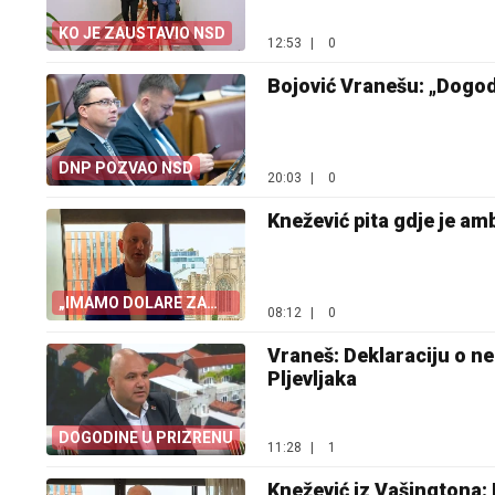
KO JE ZAUSTAVIO NSD
12:53
|
0
Bojović Vranešu: „Dogodi
DNP POZVAO NSD
20:03
|
0
Knežević pita gdje je a
„IMAMO DOLARE ZA
08:12
|
0
OTKUP”
Vraneš: Deklaraciju o n
Pljevljaka
DOGODINE U PRIZRENU
11:28
|
1
Knežević iz Vašingtona: R