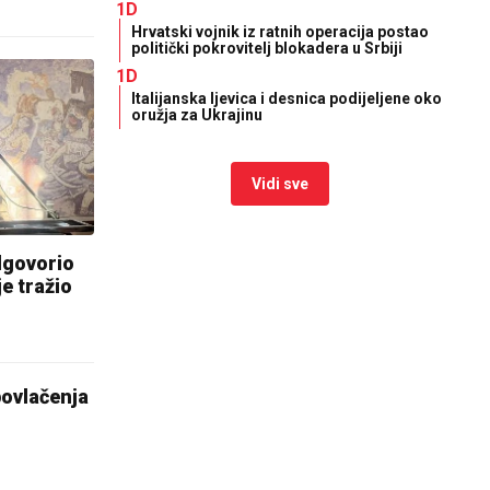
1D
Hrvatski vojnik iz ratnih operacija postao
politički pokrovitelj blokadera u Srbiji
1D
Italijanska ljevica i desnica podijeljene oko
oružja za Ukrajinu
Vidi sve
dgovorio
je tražio
povlačenja