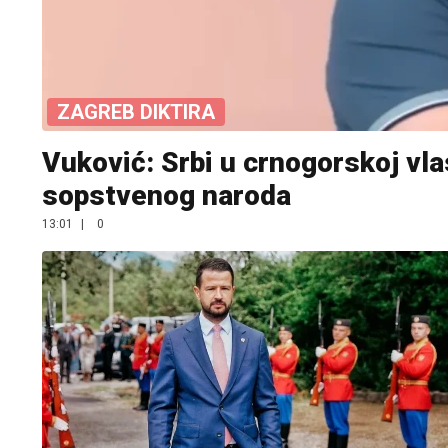
ZAGREB DIKTIRA
Vuković: Srbi u crnogorskoj vla
sopstvenog naroda
13:01
|
0