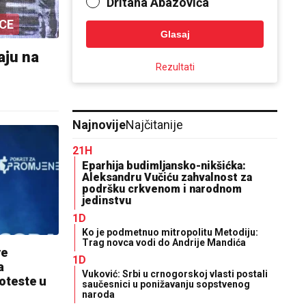
Dritana Abazovića
CE
Glasaj
aju na
Rezultati
Najnovije
Najčitanije
21H
Eparhija budimljansko-nikšićka:
Aleksandru Vučiću zahvalnost za
podršku crkvenom i narodnom
jedinstvu
1D
Ko je podmetnuo mitropolitu Metodiju:
Trag novca vodi do Andrije Mandića
ve
1D
a
Vuković: Srbi u crnogorskoj vlasti postali
oteste u
saučesnici u ponižavanju sopstvenog
naroda