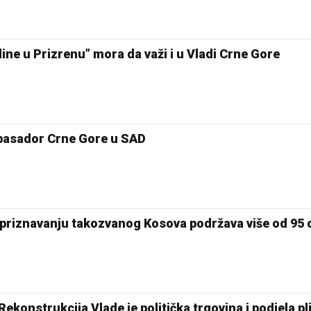
ne u Prizrenu” mora da važi i u Vladi Crne Gore
mbasador Crne Gore u SAD
epriznavanju takozvanog Kosova podržava više od 95 
ekonstrukcija Vlade je politička trgovina i podjela pl