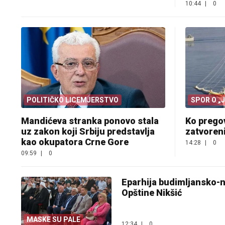
10:44
|
0
POLITIČKO LICEMJERSTVO
SPOR O „
Mandićeva stranka ponovo stala
Ko prego
uz zakon koji Srbiju predstavlja
zatvoreni
kao okupatora Crne Gore
14:28
|
0
09:59
|
0
Eparhija budimljansko-ni
Opštine Nikšić
MASKE SU PALE
12:34
|
0