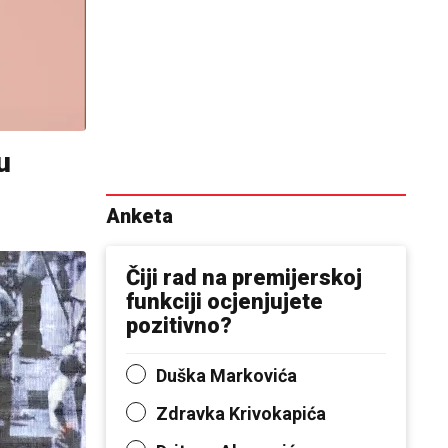
u
Anketa
Čiji rad na premijerskoj
funkciji ocjenjujete
pozitivno?
Duška Markovića
Zdravka Krivokapića