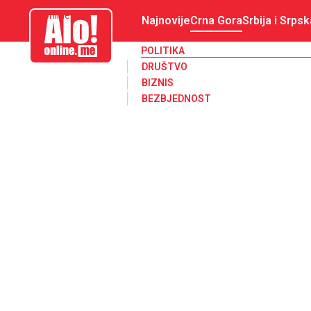
aloonline.me
Najnovije
Crna Gora
Srbija i Srpsk
POLITIKA
DRUŠTVO
BIZNIS
BEZBJEDNOST