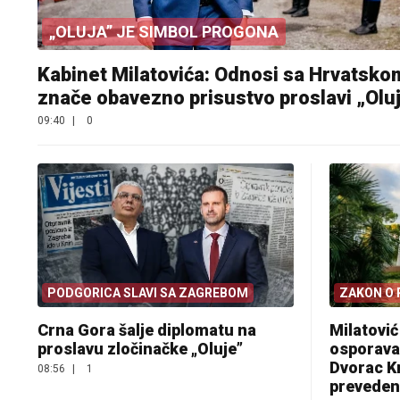
„OLUJA” JE SIMBOL PROGONA
Kabinet Milatovića: Odnosi sa Hrvatsko
znače obavezno prisustvo proslavi „Olu
09:40
|
0
PODGORICA SLAVI SA ZAGREBOM
ZAKON O 
Crna Gora šalje diplomatu na
Milatovi
proslavu zločinačke „Oluje”
osporava
Dvorac K
08:56
|
1
preveden 