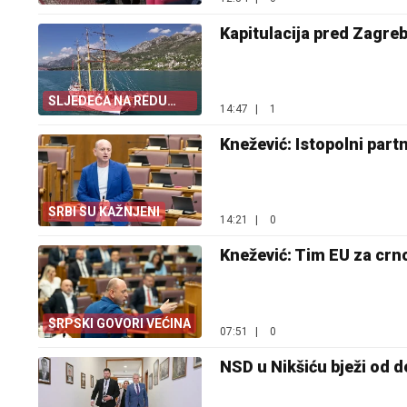
Kapitulacija pred Zagre
SLJEDEĆA NA REDU
14:47
|
1
PREVLAKA
Knežević: Istopolni part
SRBI SU KAŽNJENI
14:21
|
0
Knežević: Tim EU za crno
SRPSKI GOVORI VEĆINA
07:51
|
0
NSD u Nikšiću bježi od de