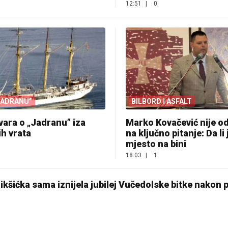
12:51
|
0
JADRANU”
BILBORD I ASFALT
vara o „Jadranu” iza
Marko Kovačević nije o
h vrata
na ključno pitanje: Da li 
mjesto na bini
18:03
|
1
kšićka sama iznijela jubilej Vučedolske bitke nakon 