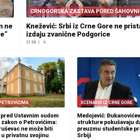
CRNOGORSKA ZASTAVA PORED ŠAHOVNI
m ne
Knežević: Srbi iz Crne Gore ne prist
je”
izdaju zvanične Podgorice
21:58
|
0
PETROVIĆIMA
SCENARIO IZ CRNE GORE
ć pred Ustavnim sudom
Medojević: Đukanoviće
 zakon o Petrovićima:
strukture pokušavaju d
ruševac ne može biti
preuzmu studentske pr
u privatnu svojinu
Srbiji