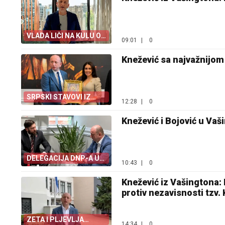
VLADA LIČI NA KULU OD
09:01
|
0
KARATA
Knežević sa najvažnij
SRPSKI STAVOVI IZ
12:28
|
0
CRNE GORE
Knežević i Bojović u Va
DELEGACIJA DNP-A U
10:43
|
0
SAD
Knežević iz Vašingtona: Po
protiv nezavisnosti tzv.
ZETA I PLJEVLJA
14:34
|
0