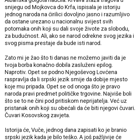
snijegu od Mojkovca do Krfa, ispisala je istoriju
jednog naroda na ćirilici dovoljno jasno i razumljivo
da ostane urezano u nacionalnu svijest svih
potomaka onih koji su dali svoje živote za slobodu,
za budućnost. Ali, ako se narod odrekne svog jezika i
svog pisma prestaje da bude isti narod.
Zato mi je žao što ti danas ne možemo javiti da je
tvoja borba konačno dobila zasluženi epilog.
Naprotiv. Opet se podno Njegoševog Lovćena
raspravlja da li srpski jezik smije da dobije mjesto
koje mu pripada. Opet se od onoga što je pravo
naroda pravi predmet političke trgovine. Najviše boli
što se to ne čini pod pritiskom neprijatelja. Već uz
pristanak onih koji su obećali da će biti njegovi čuvari.
Čuvari Kosovskog zavjeta.
Istorija će, Vuče, jednog dana zapisati ko je branio
srpski jezik kada je bilo teško. A još pažljivije će