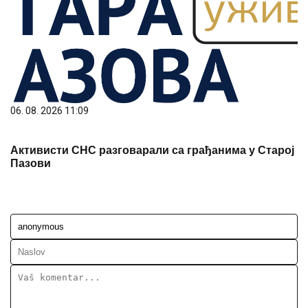
06. 08. 2026 11:09
Активисти СНС разговарали са грађанима у Старој
Пазови