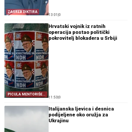
ZAGREB DIKTIRA
13:01
|
0
Hrvatski vojnik iz ratnih
operacija postao politički
pokrovitelj blokadera u Srbiji
PICULA MENTORIŠE
11:53
|
0
BLOKADERE
Italijanska ljevica i desnica
podijeljene oko oružja za
Ukrajinu