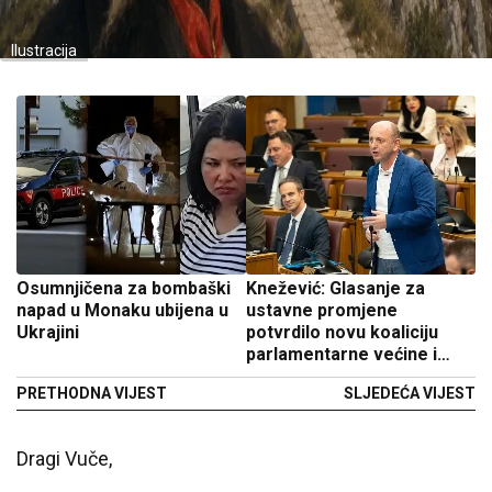
Ilustracija
Osumnjičena za bombaški
Knežević: Glasanje za
napad u Monaku ubijena u
ustavne promjene
Ukrajini
potvrdilo novu koaliciju
parlamentarne većine i
DPS-a
PRETHODNA VIJEST
SLJEDEĆA VIJEST
Dragi Vuče,