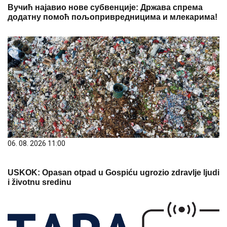
Вучић најавио нове субвенције: Држава спрема
додатну помоћ пољопривредницима и млекарима!
06. 08. 2026 11:00
USKOK: Opasan otpad u Gospiću ugrozio zdravlje ljudi
i životnu sredinu