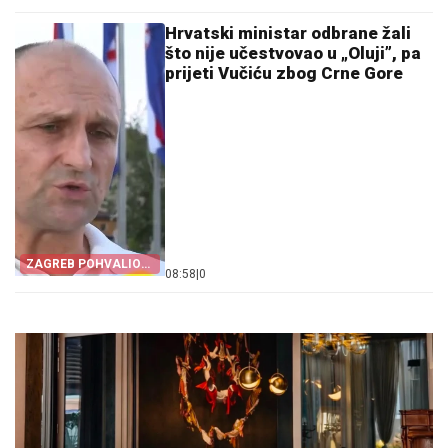
Hrvatski ministar odbrane žali
što nije učestvovao u „Oluji”, pa
prijeti Vučiću zbog Crne Gore
ZAGREB POHVALIO
08:58
|
0
CRNU GORU