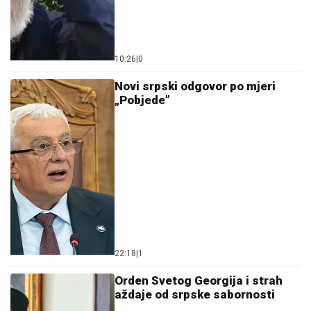
10:26
|
0
Novi srpski odgovor po mjeri
„Pobjede”
22:18
|
1
Orden Svetog Georgija i strah
aždaje od srpske sabornosti