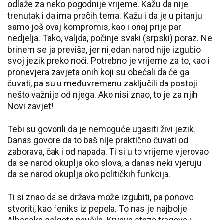
odlaže za neko pogodnije vrijeme. Kažu da nije
trenutak i da ima prečih tema. Kažu i da je u pitanju
samo još ovaj kompromis, kao i onaj prije par
nedjelja. Tako, valjda, počinje svaki (srpski) poraz. Ne
brinem se ja previše, jer nijedan narod nije izgubio
svoj jezik preko noći. Potrebno je vrijeme za to, kao i
pronevjera zavjeta onih koji su obećali da će ga
čuvati, pa su u međuvremenu zaključili da postoji
nešto važnije od njega. Ako nisi znao, to je za njih
Novi zavjet!
Tebi su govorili da je nemoguće ugasiti živi jezik.
Danas govore da to baš nije praktično čuvati od
zaborava, čak i od napada. Ti si u to vrijeme vjerovao
da se narod okuplja oko slova, a danas neki vjeruju
da se narod okuplja oko političkih funkcija.
Ti si znao da se država može izgubiti, pa ponovo
stvoriti, kao feniks iz pepela. To nas je najbolje
Albanska golgota naučila. Krvava staza tragova u