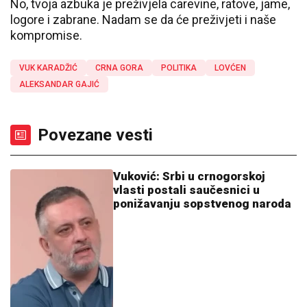
No, tvoja azbuka je preživjela carevine, ratove, jame,
logore i zabrane. Nadam se da će preživjeti i naše
kompromise.
VUK KARADŽIĆ
CRNA GORA
POLITIKA
LOVĆEN
ALEKSANDAR GAJIĆ
Povezane vesti
Vuković: Srbi u crnogorskoj
vlasti postali saučesnici u
ponižavanju sopstvenog naroda