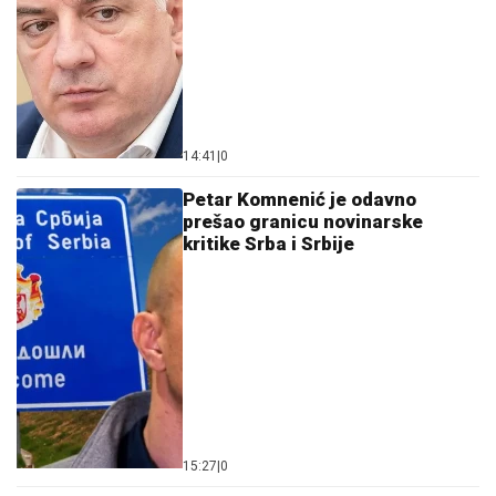
14:41
|
0
Petar Komnenić je odavno
prešao granicu novinarske
kritike Srba i Srbije
15:27
|
0