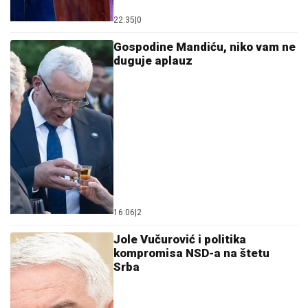
22:35
|
0
Gospodine Mandiću, niko vam ne
duguje aplauz
16:06
|
2
Jole Vučurović i politika
kompromisa NSD-a na štetu
Srba