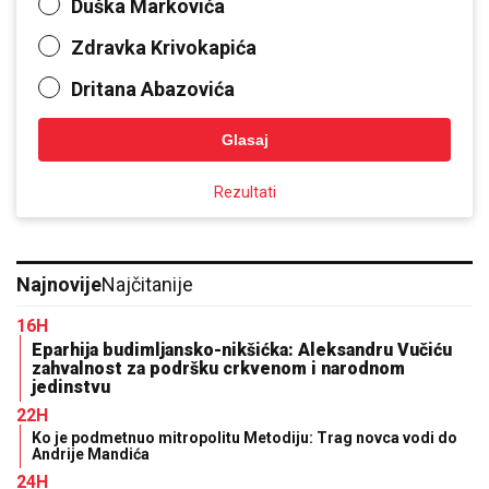
Duška Markovića
Zdravka Krivokapića
Dritana Abazovića
Glasaj
Rezultati
Najnovije
Najčitanije
16H
Eparhija budimljansko-nikšićka: Aleksandru Vučiću
zahvalnost za podršku crkvenom i narodnom
jedinstvu
22H
Ko je podmetnuo mitropolitu Metodiju: Trag novca vodi do
Andrije Mandića
24H