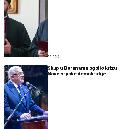
22:29
|
0
Skup u Beranama ogolio krizu
Nove srpske demokratije