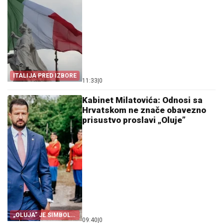
ITALIJA PRED IZBORE
11:33
|
0
Kabinet Milatovića: Odnosi sa
Hrvatskom ne znače obavezno
prisustvo proslavi „Oluje”
„OLUJA” JE SIMBOL
09:40
|
0
PROGONA