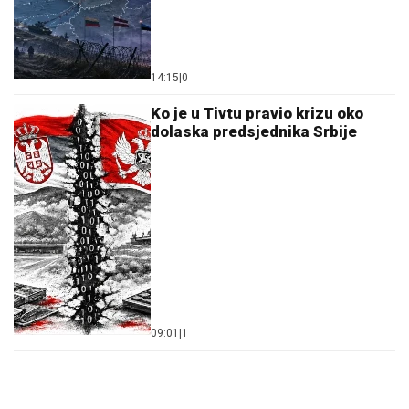
14:15
|
0
Ko je u Tivtu pravio krizu oko
dolaska predsjednika Srbije
09:01
|
1