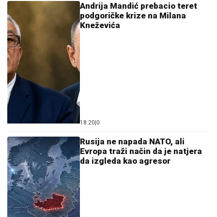
Andrija Mandić prebacio teret
podgoričke krize na Milana
Kneževića
18:20
|
0
Rusija ne napada NATO, ali
Evropa traži način da je natjera
da izgleda kao agresor