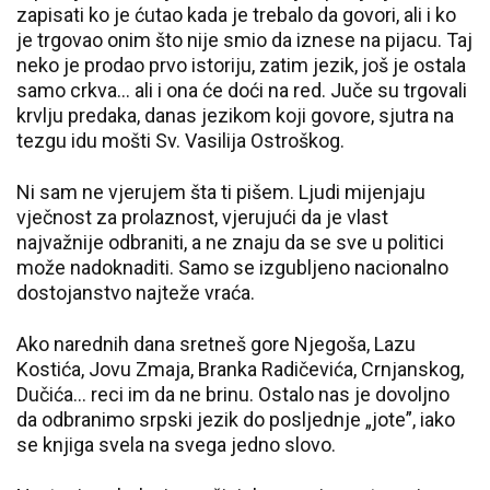
zapisati ko je ćutao kada je trebalo da govori, ali i ko
je trgovao onim što nije smio da iznese na pijacu. Taj
neko je prodao prvo istoriju, zatim jezik, još je ostala
samo crkva… ali i ona će doći na red. Juče su trgovali
krvlju predaka, danas jezikom koji govore, sjutra na
tezgu idu mošti Sv. Vasilija Ostroškog.
Ni sam ne vjerujem šta ti pišem. Ljudi mijenjaju
vječnost za prolaznost, vjerujući da je vlast
najvažnije odbraniti, a ne znaju da se sve u politici
može nadoknaditi. Samo se izgubljeno nacionalno
dostojanstvo najteže vraća.
Ako narednih dana sretneš gore Njegoša, Lazu
Kostića, Jovu Zmaja, Branka Radičevića, Crnjanskog,
Dučića… reci im da ne brinu. Ostalo nas je dovoljno
da odbranimo srpski jezik do posljednje „jote”, iako
se knjiga svela na svega jedno slovo.