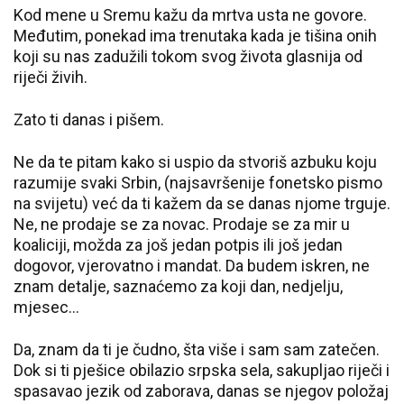
Kod mene u Sremu kažu da mrtva usta ne govore.
Međutim, ponekad ima trenutaka kada je tišina onih
koji su nas zadužili tokom svog života glasnija od
riječi živih.
Zato ti danas i pišem.
Ne da te pitam kako si uspio da stvoriš azbuku koju
razumije svaki Srbin, (najsavršenije fonetsko pismo
na svijetu) već da ti kažem da se danas njome trguje.
Ne, ne prodaje se za novac. Prodaje se za mir u
koaliciji, možda za još jedan potpis ili još jedan
dogovor, vjerovatno i mandat. Da budem iskren, ne
znam detalje, saznaćemo za koji dan, nedjelju,
mjesec…
Da, znam da ti je čudno, šta više i sam sam zatečen.
Dok si ti pješice obilazio srpska sela, sakupljao riječi i
spasavao jezik od zaborava, danas se njegov položaj