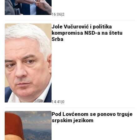
16:06
|
2
Jole Vučurović i politika
kompromisa NSD-a na štetu
Srba
14:41
|
0
Pod Lovćenom se ponovo trguje
srpskim jezikom