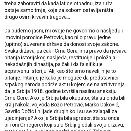
treba zaboraviti da kada latice otpadnu, iza ruža
ostaje samo trnje, koje za sobom ostavlja ništa
drugo osim krvavih tragova…
Da budemo jasni, mi ovdje ne govorimo o nasljeđu i
imovini porodice Petrović, kao ni o pravu jedne
(upitno) suverene države da donosi svoje zakone.
Svaka država, pa čak i Crna Gora, ima pravo da rješava
pitanja istorijskog nasljeđa, restitucije i položaja
nekadašnjih dinastija, pa čak i da falsifikuje
sopstvenu istoriju. Ali, kao što smo naveli, nije to
pitanje. Pitanje je kako je moguće da predstavnici
srpskog naroda podrže akt u kojem se nalazi tvrdnja
da je Srbija 1918. godine izvršila nasilnu aneksiju
Crne Gore. Ako je Srbija bila okupator, šta su onda bili
kralj Nikola, vojvoda Božo Petrović, Marko Daković,
Gavrilo Dožić i hiljade drugih koji su se zalagali za
ujedinjenje? Ako je Srbija bila agresor, šta su onda
bili oni Crnogorci koji su u Srbiji gledali svoju državu,