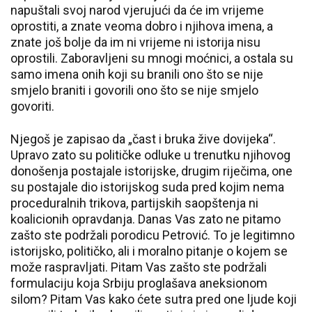
napuštali svoj narod vjerujući da će im vrijeme
oprostiti, a znate veoma dobro i njihova imena, a
znate još bolje da im ni vrijeme ni istorija nisu
oprostili. Zaboravljeni su mnogi moćnici, a ostala su
samo imena onih koji su branili ono što se nije
smjelo braniti i govorili ono što se nije smjelo
govoriti.
Njegoš je zapisao da „čast i bruka žive dovijeka“.
Upravo zato su političke odluke u trenutku njihovog
donošenja postajale istorijske, drugim riječima, one
su postajale dio istorijskog suda pred kojim nema
proceduralnih trikova, partijskih saopštenja ni
koalicionih opravdanja. Danas Vas zato ne pitamo
zašto ste podržali porodicu Petrović. To je legitimno
istorijsko, političko, ali i moralno pitanje o kojem se
može raspravljati. Pitam Vas zašto ste podržali
formulaciju koja Srbiju proglašava aneksionom
silom? Pitam Vas kako ćete sutra pred one ljude koji