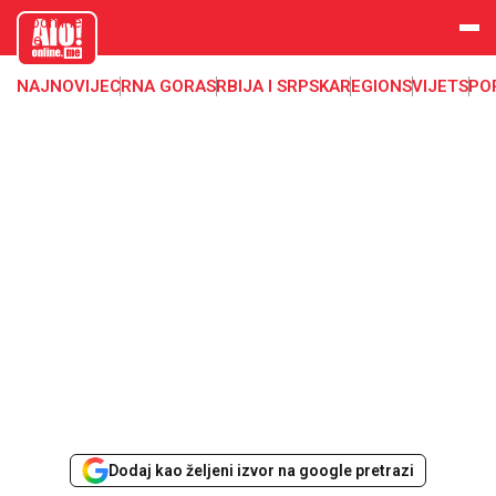
aloonline.
me
NAJNOVIJE
CRNA GORA
SRBIJA I SRPSKA
REGION
SVIJET
SPO
Dodaj kao željeni izvor na google pretrazi