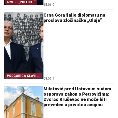
IZVORI „POLITIKE”
15:06
|
0
Crna Gora šalje diplomatu na
proslavu zločinačke „Oluje”
PODGORICA SLAVI
08:56
|
1
SA ZAGREBOM
Milatović pred Ustavnim sudom
osporava zakon o Petrovićima:
Dvorac Kruševac ne može biti
preveden u privatnu svojinu