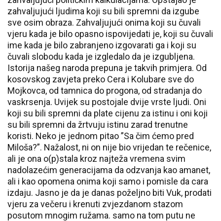
zahvaljujući ljudima koji su bili spremni da izgube
sve osim obraza. Zahvaljujući onima koji su čuvali
vjeru kada je bilo opasno ispovijedati je, koji su čuvali
ime kada je bilo zabranjeno izgovarati ga i koji su
čuvali slobodu kada je izgledalo da je izgubljena.
Istorija našeg naroda prepuna je takvih primjera. Od
kosovskog zavjeta preko Cera i Kolubare sve do
Mojkovca, od tamnica do progona, od stradanja do
vaskrsenja. Uvijek su postojale dvije vrste ljudi. Oni
koji su bili spremni da plate cijenu za istinu i oni koji
su bili spremni da žrtvuju istinu zarad trenutne
koristi. Neko je jednom pitao ”Sa čim ćemo pred
Miloša?”. Nažalost, ni on nije bio vrijedan te rečenice,
ali je ona o(p)stala kroz najteža vremena svim
nadolazećim generacijama da odzvanja kao amanet,
ali i kao opomena onima koji samo i pomisle da cara
izdaju. Jasno je da je danas poželjno biti Vuk, prodati
vjeru za večeru i krenuti zvjezdanom stazom
posutom mnogim ružama. samo na tom putu ne