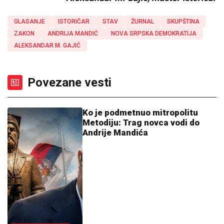
GLASANJE
ISTORIČAR
STAV
ŽURNAL
SKUPŠTINA
ZAKON
ANDRIJA MANDIĆ
NOVA SRPSKA DEMOKRATIJA
ALEKSANDAR M. GAJIĆ
Povezane vesti
Ko je podmetnuo mitropolitu
Metodiju: Trag novca vodi do
Andrije Mandića