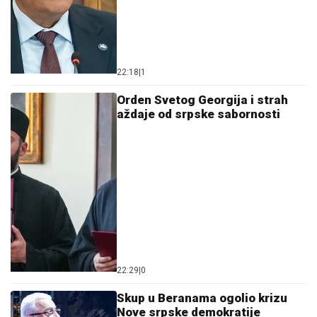
22:18
|
1
Orden Svetog Georgija i strah
aždaje od srpske sabornosti
22:29
|
0
Skup u Beranama ogolio krizu
Nove srpske demokratije