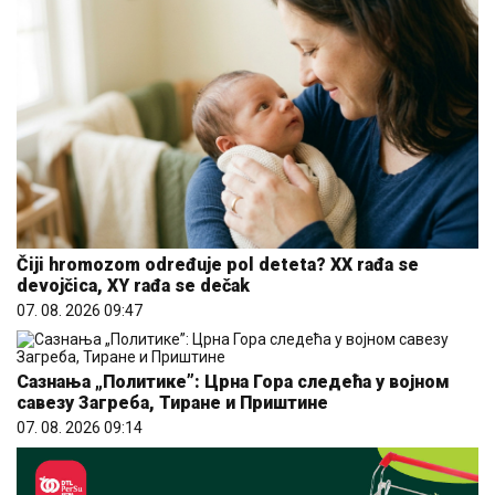
Čiji hromozom određuje pol deteta? XX rađa se
devojčica, XY rađa se dečak
07. 08. 2026 09:47
Сазнања „Политике”: Црна Гора следећа у војном
савезу Загреба, Тиране и Приштине
07. 08. 2026 09:14