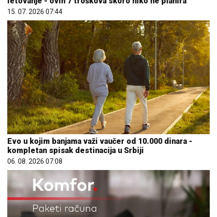
letovanje - ovih 7 troškova skoro niko ne planira
15. 07. 2026 07:44
Evo u kojim banjama važi vaučer od 10.000 dinara -
kompletan spisak destinacija u Srbiji
06. 08. 2026 07:08