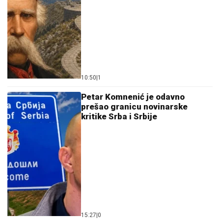
10:50
|
1
Petar Komnenić je odavno
prešao granicu novinarske
kritike Srba i Srbije
15:27
|
0