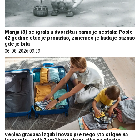
Marija (3) se igrala u dvorištu i samo je nestala: Posle
42 godine otac je pronašao, zanemeo je kada je saznao
gde je bila
06. 08. 2026 09:39
Većina građana izgubi novac pre nego što stigne na