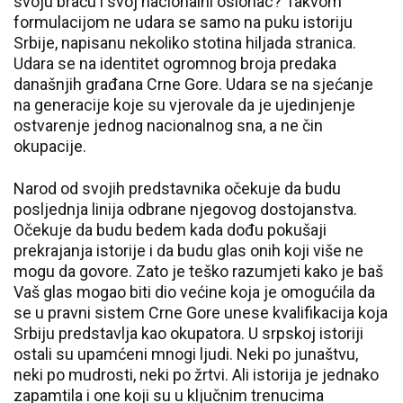
svoju braću i svoj nacionalni oslonac? Takvom
formulacijom ne udara se samo na puku istoriju
Srbije, napisanu nekoliko stotina hiljada stranica.
Udara se na identitet ogromnog broja predaka
današnjih građana Crne Gore. Udara se na sjećanje
na generacije koje su vjerovale da je ujedinjenje
ostvarenje jednog nacionalnog sna, a ne čin
okupacije.
Narod od svojih predstavnika očekuje da budu
posljednja linija odbrane njegovog dostojanstva.
Očekuje da budu bedem kada dođu pokušaji
prekrajanja istorije i da budu glas onih koji više ne
mogu da govore. Zato je teško razumjeti kako je baš
Vaš glas mogao biti dio većine koja je omogućila da
se u pravni sistem Crne Gore unese kvalifikacija koja
Srbiju predstavlja kao okupatora. U srpskoj istoriji
ostali su upamćeni mnogi ljudi. Neki po junaštvu,
neki po mudrosti, neki po žrtvi. Ali istorija je jednako
zapamtila i one koji su u ključnim trenucima