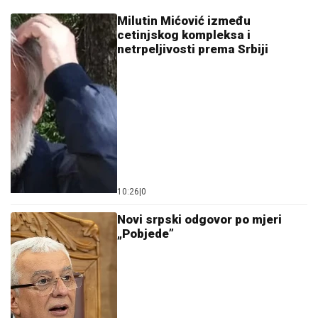
Milutin Mićović između
cetinjskog kompleksa i
netrpeljivosti prema Srbiji
10:26
|
0
Novi srpski odgovor po mjeri
„Pobjede”