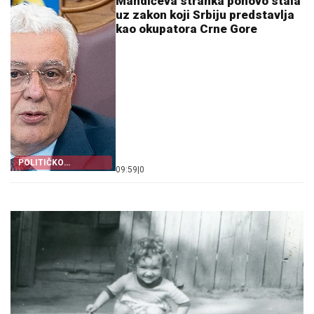
Mandićeva stranka ponovo stala
uz zakon koji Srbiju predstavlja
kao okupatora Crne Gore
POLITIČKO
09:59
|
0
LICEMJERSTVO