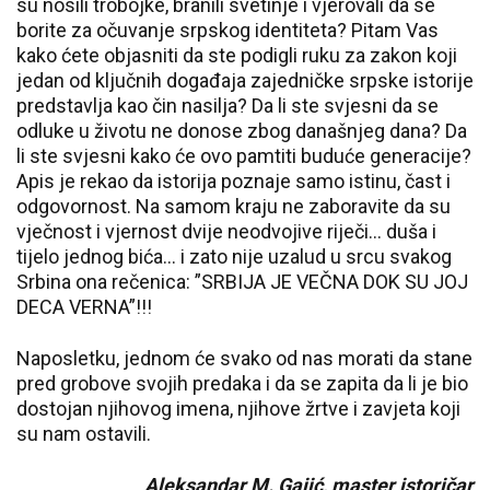
su nosili trobojke, branili svetinje i vjerovali da se
borite za očuvanje srpskog identiteta? Pitam Vas
kako ćete objasniti da ste podigli ruku za zakon koji
jedan od ključnih događaja zajedničke srpske istorije
predstavlja kao čin nasilja? Da li ste svjesni da se
odluke u životu ne donose zbog današnjeg dana? Da
li ste svjesni kako će ovo pamtiti buduće generacije?
Apis je rekao da istorija poznaje samo istinu, čast i
odgovornost. Na samom kraju ne zaboravite da su
vječnost i vjernost dvije neodvojive riječi… duša i
tijelo jednog bića… i zato nije uzalud u srcu svakog
Srbina ona rečenica: ”SRBIJA JE VEČNA DOK SU JOJ
DECA VERNA”!!!
Naposletku, jednom će svako od nas morati da stane
pred grobove svojih predaka i da se zapita da li je bio
dostojan njihovog imena, njihove žrtve i zavjeta koji
su nam ostavili.
Aleksandar M. Gajić, master istoričar