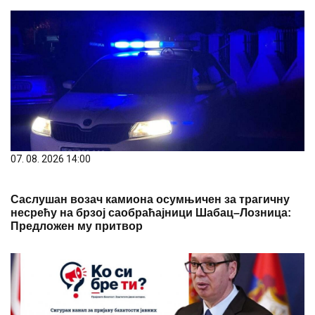
07. 08. 2026 14:00
Саслушан возач камиона осумњичен за трагичну
несрећу на брзој саобраћајници Шабац–Лозница:
Предложен му притвор