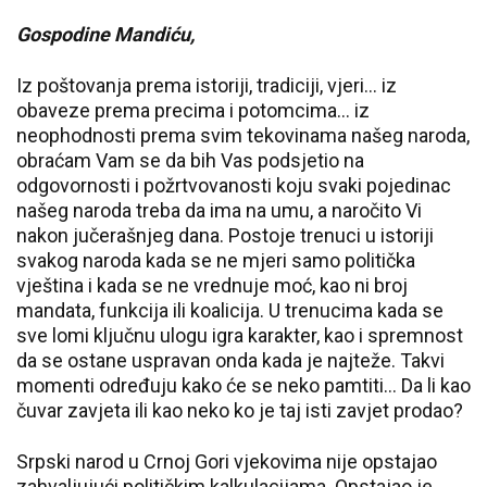
Gospodine Mandiću,
Iz poštovanja prema istoriji, tradiciji, vjeri… iz
obaveze prema precima i potomcima… iz
neophodnosti prema svim tekovinama našeg naroda,
obraćam Vam se da bih Vas podsjetio na
odgovornosti i požrtvovanosti koju svaki pojedinac
našeg naroda treba da ima na umu, a naročito Vi
nakon jučerašnjeg dana. Postoje trenuci u istoriji
svakog naroda kada se ne mjeri samo politička
vještina i kada se ne vrednuje moć, kao ni broj
mandata, funkcija ili koalicija. U trenucima kada se
sve lomi ključnu ulogu igra karakter, kao i spremnost
da se ostane uspravan onda kada je najteže. Takvi
momenti određuju kako će se neko pamtiti… Da li kao
čuvar zavjeta ili kao neko ko je taj isti zavjet prodao?
Srpski narod u Crnoj Gori vjekovima nije opstajao
zahvaljujući političkim kalkulacijama. Opstajao je