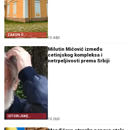
ZAKON O
10:44
|
0
PETROVIĆIMA
Milutin Mićović između
cetinjskog kompleksa i
netrpeljivosti prema Srbiji
ISTORIJSKE
10:26
|
0
ČINJENICE