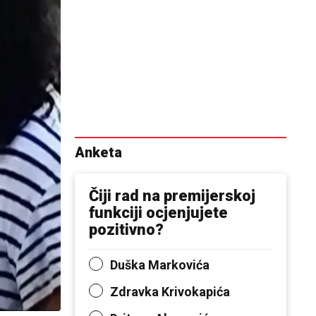
Anketa
Čiji rad na premijerskoj
funkciji ocjenjujete
pozitivno?
Duška Markovića
Zdravka Krivokapića