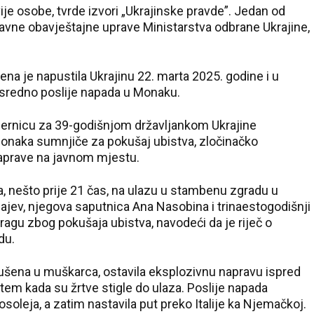
je osobe, tvrde izvori „Ukrajinske pravde”. Jedan od
lavne obavještajne uprave Ministarstva odbrane Ukrajine,
a je napustila Ukrajinu 22. marta 2025. godine i u
posredno poslije napada u Monaku.
tjernicu za 39-godišnjom državljankom Ukrajine
onaka sumnjiče za pokušaj ubistva, zločinačko
naprave na javnom mjestu.
a, nešto prije 21 čas, na ulazu u stambenu zgradu u
jev, njegova saputnica Ana Nasobina i trinaestogodišnji
ragu zbog pokušaja ubistva, navodeći da je riječ o
du.
erušena u muškarca, ostavila eksplozivnu napravu ispred
utem kada su žrtve stigle do ulaza. Poslije napada
oleja, a zatim nastavila put preko Italije ka Njemačkoj.