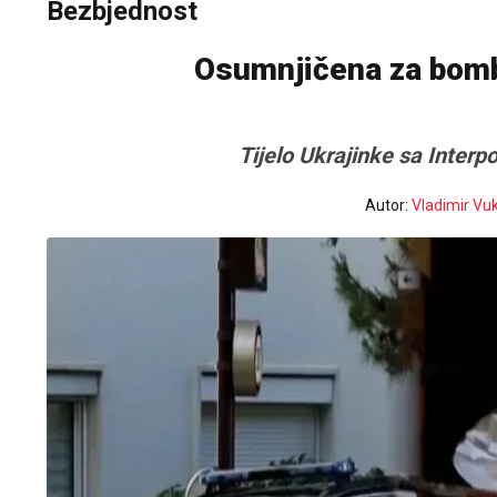
Bezbjednost
Osumnjičena za bomb
Tijelo Ukrajinke sa Interpo
Autor:
Vladimir Vu