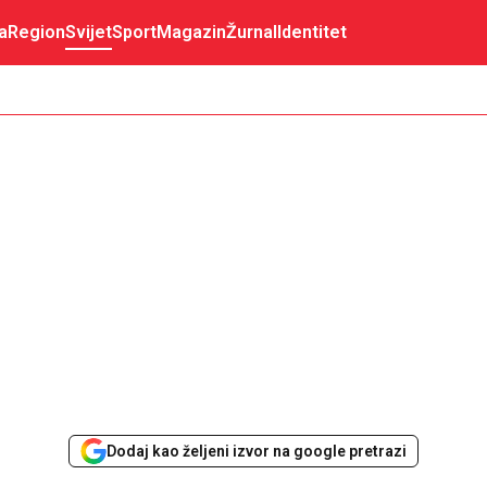
a
Region
Svijet
Sport
Magazin
Žurnal
Identitet
Dodaj kao željeni izvor na google pretrazi