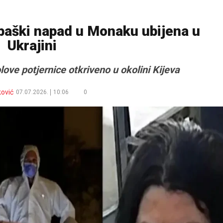
aški napad u Monaku ubijena u
Ukrajini
love potjernice otkriveno u okolini Kijeva
ković
07.07.2026.
10:06
0