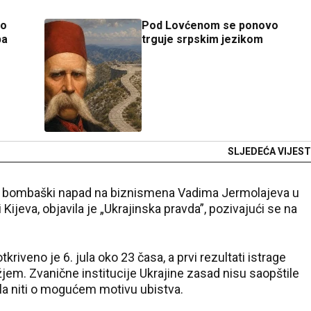
ao
Pod Lovćenom se ponovo
pa
trguje srpskim jezikom
SLJEDEĆA VIJEST
za bombaški napad na biznismena Vadima Jermolajeva u
jeva, objavila je „Ukrajinska pravda”, pozivajući se na
kriveno je 6. jula oko 23 časa, a prvi rezultati istrage
žjem. Zvanične institucije Ukrajine zasad nisu saopštile
ela niti o mogućem motivu ubistva.