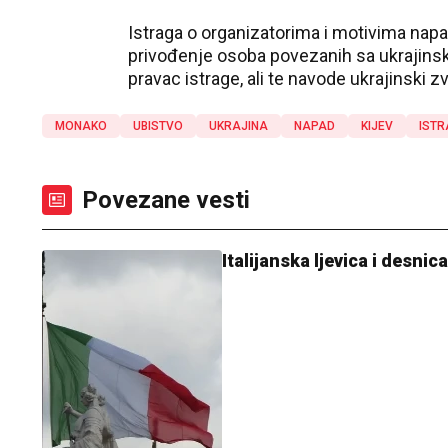
Istraga o organizatorima i motivima napad
privođenje osoba povezanih sa ukrajins
pravac istrage, ali te navode ukrajinski zv
MONAKO
UBISTVO
UKRAJINA
NAPAD
KIJEV
IST
Povezane vesti
Italijanska ljevica i desni