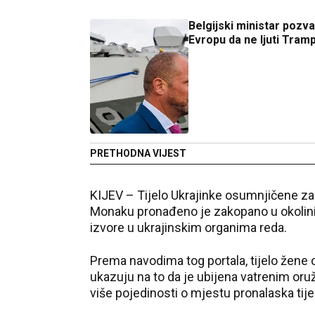
Belgijski ministar pozv
Evropu da ne ljuti Tram
PRETHODNA VIJEST
KIJEV – Tijelo Ukrajinke osumnjičene 
Monaku pronađeno je zakopano u okolini Ki
izvore u ukrajinskim organima reda.
Prema navodima tog portala, tijelo žene ot
ukazuju na to da je ubijena vatrenim oru
više pojedinosti o mjestu pronalaska tij