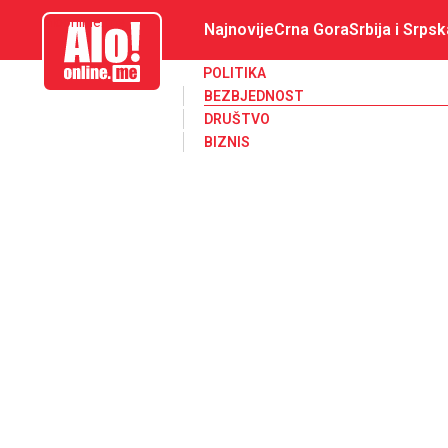
aloonline.me
Najnovije
Crna Gora
Srbija i Srpsk
POLITIKA
BEZBJEDNOST
DRUŠTVO
BIZNIS