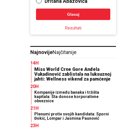
Dritana Abazovića
Glasaj
Rezultati
Najnovije
Najčitanije
14H
Miss World Crne Gore Anđela
Vukadinović zablistala na luksuznoj
jahti: Wellness vikend za pamćenje
20H
Kompanije između banaka i tržišta
kapitala: Šta donose korporativne
obveznice
21H
Plenumi protiv svojih kandidata: Sporni
Đokić, Lompar i Jasmina Paunović
23H