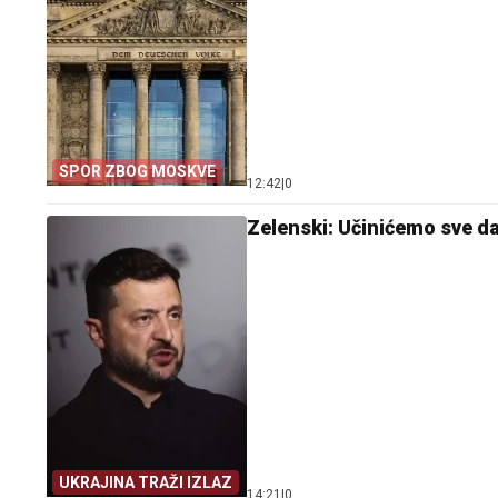
SPOR ZBOG MOSKVE
12:42
|
0
Zelenski: Učinićemo sve d
UKRAJINA TRAŽI IZLAZ
14:21
|
0