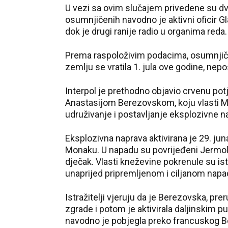
U vezi sa ovim slučajem privedene su dvi
osumnjičenih navodno je aktivni oficir G
dok je drugi ranije radio u organima reda.
Prema raspoloživim podacima, osumnjičen
zemlju se vratila 1. jula ove godine, ne
Interpol je prethodno objavio crvenu po
Anastasijom Berezovskom, koju vlasti M
udruživanje i postavljanje eksplozivne 
Eksplozivna naprava aktivirana je 29. jun
Monaku. U napadu su povrijeđeni Jermola
dječak. Vlasti kneževine pokrenule su ist
unaprijed pripremljenom i ciljanom napa
Istražitelji vjeruju da je Berezovska, pr
zgrade i potom je aktivirala daljinskim p
navodno je pobjegla preko francuskog Bos