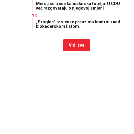
Mercu se trese kancelarska fotelja: U CDU
već razgovaraju o njegovoj smjeni
1D
„Proglas” iz sjenke preuzima kontrolu nad
blokaderskom listom
Vidi sve