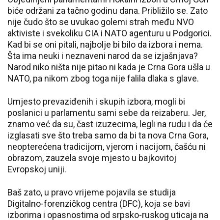
biće održani za tačno godinu dana. Približilo se. Zato
nije čudo što se uvukao golemi strah među NVO
aktiviste i svekoliku CIA i NATO agenturu u Podgorici.
Kad bi se oni pitali, najbolje bi bilo da izbora i nema.
Šta ima neuki i neznaveni narod da se izjašnjava?
Narod niko ništa nije pitao ni kada je Crna Gora ušla u
NATO, pa nikom zbog toga nije falila dlaka s glave.
Umjesto prevaziđenih i skupih izbora, mogli bi
poslanici u parlamentu sami sebe da reizaberu. Jer,
znamo već da su, čast izuzecima, legli na rudu i da će
izglasati sve što treba samo da bi ta nova Crna Gora,
neopterećena tradicijom, vjerom i nacijom, čašću ni
obrazom, zauzela svoje mjesto u bajkovitoj
Evropskoj uniji.
Baš zato, u pravo vrijeme pojavila se studija
Digitalno-forenzičkog centra (DFC), koja se bavi
izborima i opasnostima od srpsko-ruskog uticaja na