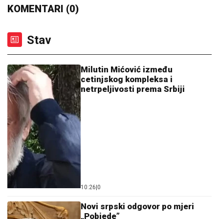
KOMENTARI (0)
Stav
Milutin Mićović između
cetinjskog kompleksa i
netrpeljivosti prema Srbiji
10:26
|
0
Novi srpski odgovor po mjeri
„Pobjede”