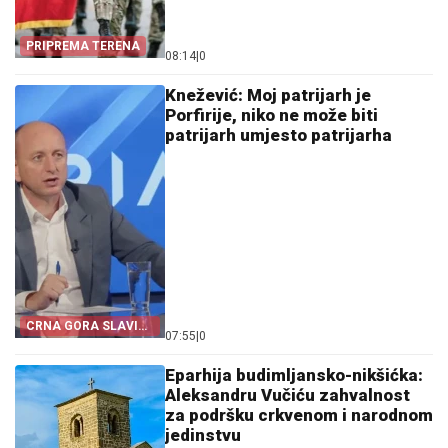
PRIPREMA TERENA
08:14
|
0
Knežević: Moj patrijarh je
Porfirije, niko ne može biti
patrijarh umjesto patrijarha
CRNA GORA SLAVI
07:55
|
0
„OLUJU“
Eparhija budimljansko-nikšićka:
Aleksandru Vučiću zahvalnost
za podršku crkvenom i narodnom
jedinstvu