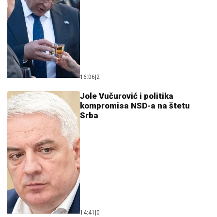
16:06
|
2
Jole Vučurović i politika
kompromisa NSD-a na štetu
Srba
14:41
|
0