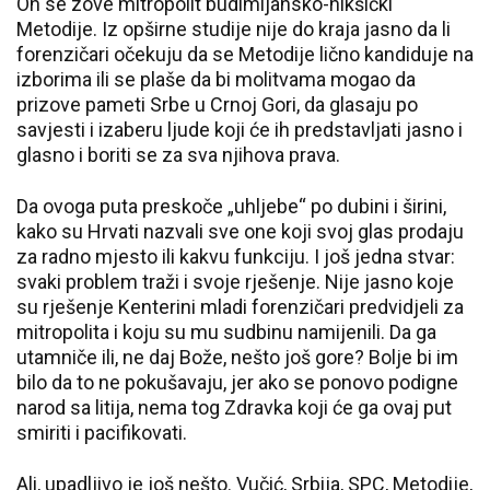
On se zove mitropolit budimljansko-nikšićki
Metodije. Iz opširne studije nije do kraja jasno da li
forenzičari očekuju da se Metodije lično kandiduje na
izborima ili se plaše da bi molitvama mogao da
prizove pameti Srbe u Crnoj Gori, da glasaju po
savjesti i izaberu ljude koji će ih predstavljati jasno i
glasno i boriti se za sva njihova prava.
Da ovoga puta preskoče „uhljebe“ po dubini i širini,
kako su Hrvati nazvali sve one koji svoj glas prodaju
za radno mjesto ili kakvu funkciju. I još jedna stvar:
svaki problem traži i svoje rješenje. Nije jasno koje
su rješenje Kenterini mladi forenzičari predvidjeli za
mitropolita i koju su mu sudbinu namijenili. Da ga
utamniče ili, ne daj Bože, nešto još gore? Bolje bi im
bilo da to ne pokušavaju, jer ako se ponovo podigne
narod sa litija, nema tog Zdravka koji će ga ovaj put
smiriti i pacifikovati.
Ali, upadljivo je još nešto. Vučić, Srbija, SPC, Metodije,