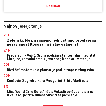
Rezultati
Najnovije
Najčitanije
21H
Zelenski: Ne priznajemo jednostrano proglašenu
nezavisnost Kosova, naš stav ostaje isti
21H
Predsjednik Vučić: Srbija podržava teritorijalni integritet
Ukrajine, zahvalni smo Kijevu zbog Kosova i Metohije
22H
Bivši šef mađarske diplomatije pod istragom zbog mita
22H
Knežević: Zagreb diktira Podgorici, Srbi u Vladi ćute
1D
Miss World Crne Gore Anđela Vukadinović zablistala na
luksuznoj jahti: Wellness vikend za pamćenje