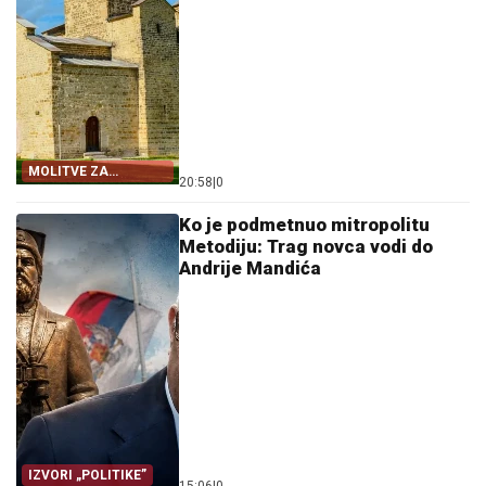
MOLITVE ZA
20:58
|
0
ZDRAVLJE I USPJEH
Ko je podmetnuo mitropolitu
Metodiju: Trag novca vodi do
Andrije Mandića
IZVORI „POLITIKE”