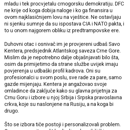
mladu i tek procvjetalu crnogorsku demokratiju. DFC
ne krije od koga dobija naloge i ko ga finansira u
ovom najklasičnijem lovu na vještice. Ne ostavljaju
ni sjenku sumnje da su ispostava CIA i NATO pakta, i
to u onom najgorem obliku iz predtrampovske ere.
Duhovni otac i osnivač im je provjereni udbaš Savo
Kentera, predsjednik Atlantskog saveza Crne Gore.
Mislim da je nepotrebno dalje objašnjavati bilo šta,
osim da primijetimo da strane službe uvijek imaju
povjerenja u udbaški profil kadrova. Oni su
profesionalci u svom poslu, sve rade za pare, samo
gazde mijenjaju. Kentera je angažovao svoje
omladince da zaključe kako su glavna prijetnja za
Crnu Goru i izbore u njoj Srbija i Srpska pravoslavna
crkva, koje su naslonjene na Rusiju, a na koga bi
drugo.
Što se izbora tiče postoji i personalizovali problem.