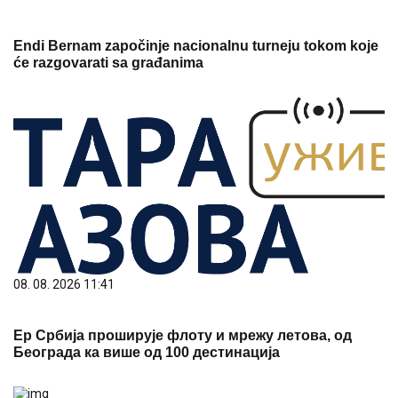
Endi Bernam započinje nacionalnu turneju tokom koje
će razgovarati sa građanima
08. 08. 2026 11:41
Ер Србија проширује флоту и мрежу летова, од
Београда ка више од 100 дестинација