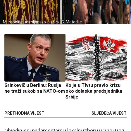
Mitropolit budimljansko-nikšićki G. Metodije
Grinkevič u Berlinu: Rusija
Ko je u Tivtu pravio krizu
ne traži sukob sa NATO-om
oko dolaska predsjednika
Srbije
PRETHODNA VIJEST
SLJEDEĆA VIJEST
Objedinjeni parlamentarni i lokalni izbori u Crnoj Gori