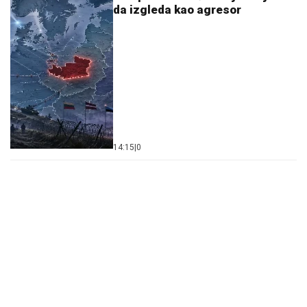
da izgleda kao agresor
14:15
|
0