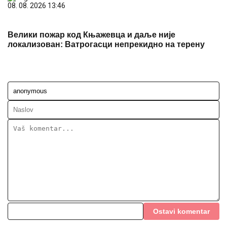
08. 08. 2026 13:46
Велики пожар код Књажевца и даље није
локализован: Ватрогасци непрекидно на терену
Ostavi komentar