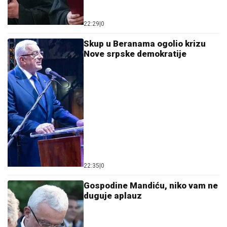
22:29
|
0
Skup u Beranama ogolio krizu
Nove srpske demokratije
22:35
|
0
Gospodine Mandiću, niko vam ne
duguje aplauz