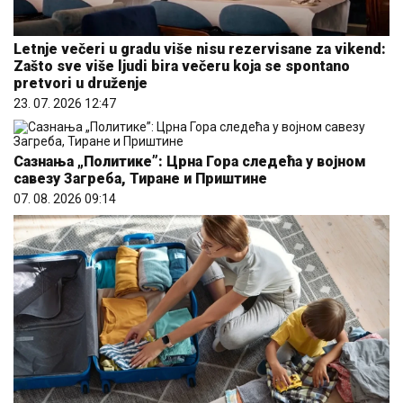
Letnje večeri u gradu više nisu rezervisane za vikend:
Zašto sve više ljudi bira večeru koja se spontano
pretvori u druženje
23. 07. 2026 12:47
Сазнања „Политике”: Црна Гора следећа у војном
савезу Загреба, Тиране и Приштине
07. 08. 2026 09:14