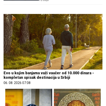
15:06
|
0
Evo u kojim banjama važi vaučer od 10.000 dinara -
kompletan spisak destinacija u Srbiji
06. 08. 2026 07:08