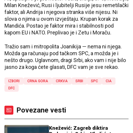
Milan Knežević, Rusi i ljubitelji Rusije jesu remetilački
faktor, ali Andrija i njegova stranka više nijesu. Ni
slova o njima u ovom izvještaju. Krupan korak za
Mandića. Postao je faktor mira i stabilnosti pod
kapom EU i NATO. Preplivao je i Zetu i Moraču.
Tražio sam i mitropolita Joanikija — nema ni njega.
Možda ga računaju pod tačkom SPC, a možda je i
nešto drugo. Uglavnom, dragi Srbi, ako vam i nije bilo
jasno za koga ćete glasati, DFC vam je sve rekao.
IZBORI
CRNA GORA
CRKVA
SRBI
SPC
CIA
DFC
Povezane vesti
Knežević: Zagreb diktira