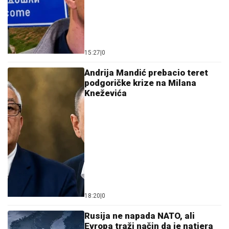
15:27
|
0
Andrija Mandić prebacio teret
podgoričke krize na Milana
Kneževića
18:20
|
0
Rusija ne napada NATO, ali
Evropa traži način da je natjera