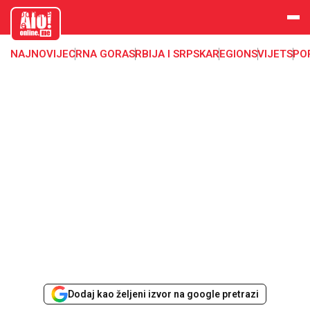
aloonline.
me
NAJNOVIJE
CRNA GORA
SRBIJA I SRPSKA
REGION
SVIJET
SPO
Dodaj kao željeni izvor na google pretrazi