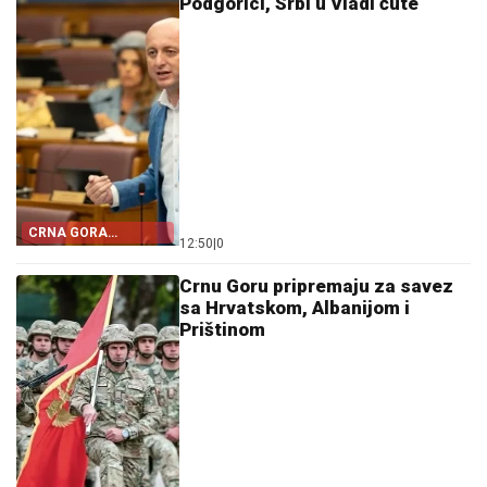
Podgorici, Srbi u Vladi ćute
CRNA GORA
12:50
|
0
POSTALA TALAC
HRVATSKE
Crnu Goru pripremaju za savez
sa Hrvatskom, Albanijom i
Prištinom