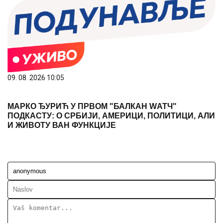
09. 08. 2026 10:05
МАРКО ЂУРИЋ У ПРВОМ "БАЛКАН WАТЧ"
ПОДКАСТУ: О СРБИЈИ, АМЕРИЦИ, ПОЛИТИЦИ, АЛИ
И ЖИВОТУ ВАН ФУНКЦИЈЕ