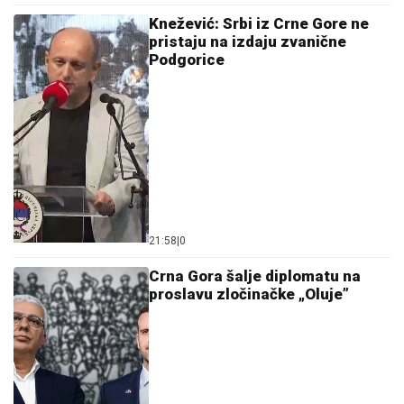
Knežević: Srbi iz Crne Gore ne
pristaju na izdaju zvanične
Podgorice
21:58
|
0
Crna Gora šalje diplomatu na
proslavu zločinačke „Oluje”