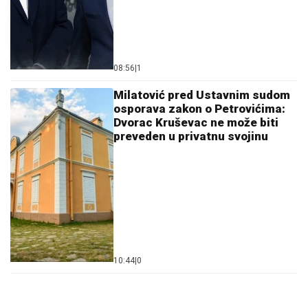
08:56
|
1
Milatović pred Ustavnim sudom
osporava zakon o Petrovićima:
Dvorac Kruševac ne može biti
preveden u privatnu svojinu
10:44
|
0