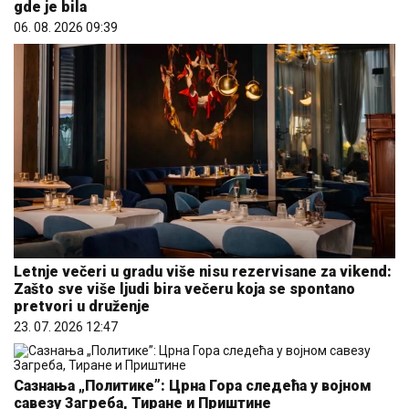
gde je bila
06. 08. 2026 09:39
Letnje večeri u gradu više nisu rezervisane za vikend:
Zašto sve više ljudi bira večeru koja se spontano
pretvori u druženje
23. 07. 2026 12:47
Сазнања „Политике”: Црна Гора следећа у војном
савезу Загреба, Тиране и Приштине