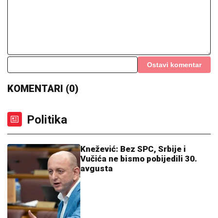
Ostavi komentar
KOMENTARI (0)
Politika
Knežević: Bez SPC, Srbije i
Vučića ne bismo pobijedili 30.
avgusta