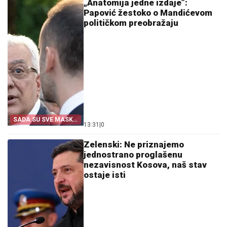
„Anatomija jedne izdaje”:
Papović žestoko o Mandićevom
političkom preobražaju
SADA SU SVE MASKE
13:31
|
0
PALE
Zelenski: Ne priznajemo
jednostrano proglašenu
nezavisnost Kosova, naš stav
ostaje isti