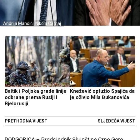
Andrija Mandić i Nikola Camaj
Baltik i Poljska grade linije
Knežević optužio Spajića da
odbrane prema Rusiji i
je oživio Mila Đukanovića
Bjelorusiji
PRETHODNA VIJEST
SLJEDEĆA VIJEST
PODGORICA – Predsjednik Skupštine Crne Gore