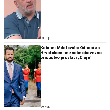
13:01
|
0
Kabinet Milatovića: Odnosi sa
Hrvatskom ne znače obavezno
prisustvo proslavi „Oluje”
09:40
|
0