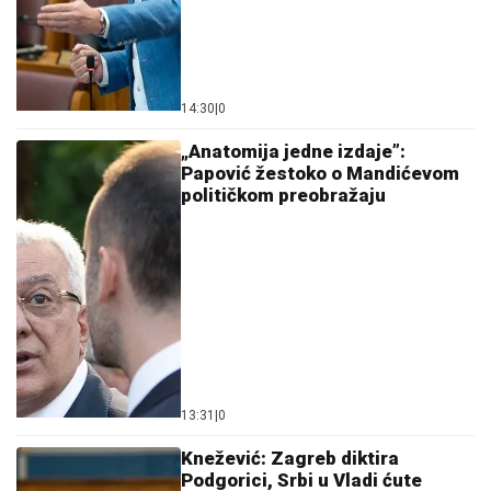
14:30
|
0
„Anatomija jedne izdaje”:
Papović žestoko o Mandićevom
političkom preobražaju
13:31
|
0
Knežević: Zagreb diktira
Podgorici, Srbi u Vladi ćute