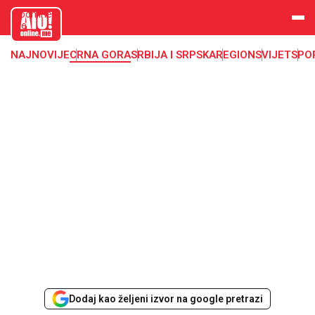
aloonline.
me
NAJNOVIJE
CRNA GORA
SRBIJA I SRPSKA
REGION
SVIJET
SPO
Dodaj kao željeni izvor na google pretrazi