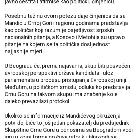
javno čestita i afirmiše kao političku činjenicu.
Posebnu težinu ovom potezu daje činjenica da se
Mandić u Crnoj Gori i regionu godinama predstavlja
kao političar koji razumije osjetljivost srpskih
nacionalnih pitanja, a Kosovo i Metohija su upravo
pitanje na kojem se ta politička dosljednost
najjasnije mjeri.
U Beogradu će, prema najavama, skup biti posvećen
evropskoj perspektivi država kandidata i ulozi
parlamenata u procesu pristupanja Evropskoj uniji.
Međutim, u političkom smislu, odluka ko predstavlja
Crnu Goru na takvom skupu ima značenje koje
daleko prevazilazi protokol.
Ukoliko se informacije iz Mandićevog okruženja
potvrde, biće to još jedan pokazatelj da predsjednik
Skupštine Crne Gore u odnosima sa Beogradom vodi
igru u kojoj formalno čuva retoriku bliskosti sa