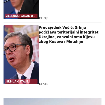
ZELENSKI JASAN U
13:59
|
0
BEOGRADU
Predsjednik Vučić: Srbija
podržava teritorijalni integritet
Ukrajine, zahvalni smo Kijevu
zbog Kosova i Metohije
SRBIJA OSTAJE
13:43
|
0
DOSLJEDNA POVELJI
UN