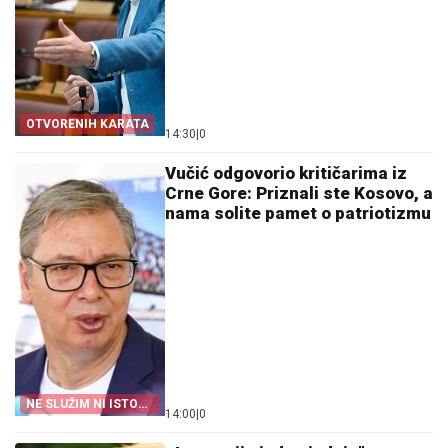
OTVORENIH KARATA
14:30
|
0
Vučić odgovorio kritičarima iz
Crne Gore: Priznali ste Kosovo, a
nama solite pamet o patriotizmu
NE SLUŽIM NI ISTOKU
14:00
|
0
NI ZAPADU