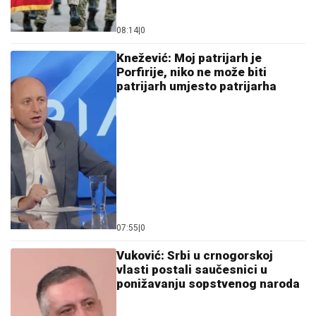
08:14
|
0
Knežević: Moj patrijarh je
Porfirije, niko ne može biti
patrijarh umjesto patrijarha
07:55
|
0
Vuković: Srbi u crnogorskoj
vlasti postali saučesnici u
ponižavanju sopstvenog naroda