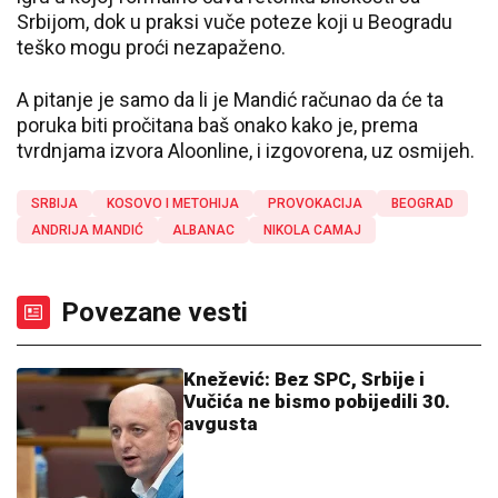
Srbijom, dok u praksi vuče poteze koji u Beogradu
teško mogu proći nezapaženo.
A pitanje je samo da li je Mandić računao da će ta
poruka biti pročitana baš onako kako je, prema
tvrdnjama izvora Aloonline, i izgovorena, uz osmijeh.
SRBIJA
KOSOVO I METOHIJA
PROVOKACIJA
BEOGRAD
ANDRIJA MANDIĆ
ALBANAC
NIKOLA CAMAJ
Povezane vesti
Knežević: Bez SPC, Srbije i
Vučića ne bismo pobijedili 30.
avgusta