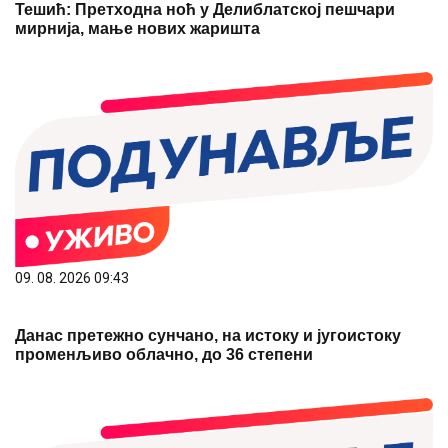
Тешић: Претходна ноћ у Делиблатској пешчари
мирнија, мање нових жаришта
09. 08. 2026 09:43
Данас претежно сунчано, на истоку и југоистоку
променљиво облачно, до 36 степени