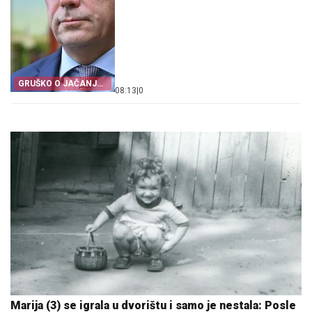
GRUŠKO O JAČANJU
08:13
|
0
NJEMAČKE
Marija (3) se igrala u dvorištu i samo je nestala: Posle