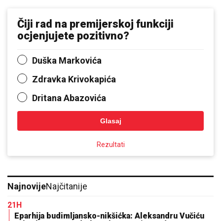
Čiji rad na premijerskoj funkciji
ocjenjujete pozitivno?
Duška Markovića
Zdravka Krivokapića
Dritana Abazovića
Glasaj
Rezultati
Najnovije
Najčitanije
21H
Eparhija budimljansko-nikšićka: Aleksandru Vučiću