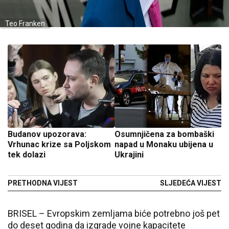
Teo Franken
Budanov upozorava:
Osumnjičena za bombaški
Vrhunac krize sa Poljskom
napad u Monaku ubijena u
tek dolazi
Ukrajini
PRETHODNA VIJEST
SLJEDEĆA VIJEST
BRISEL – Evropskim zemljama biće potrebno još pet
do deset godina da izgrade vojne kapacitete