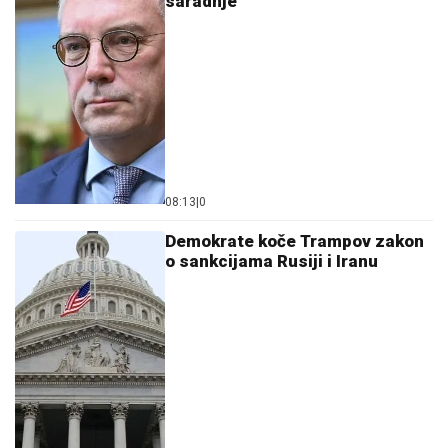
saradnje
08:13
|
0
Demokrate koče Trampov zakon
o sankcijama Rusiji i Iranu