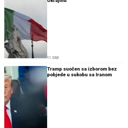
Ukrajinu
11:33
|
0
Tramp suočen sa izborom bez
pobjede u sukobu sa Iranom