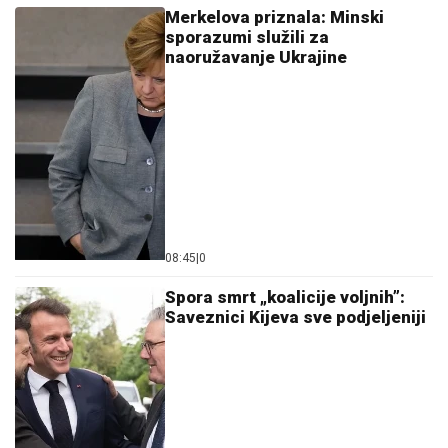
Merkelova priznala: Minski
sporazumi služili za
naoružavanje Ukrajine
08:45
|
0
Spora smrt „koalicije voljnih”:
Saveznici Kijeva sve podjeljeniji