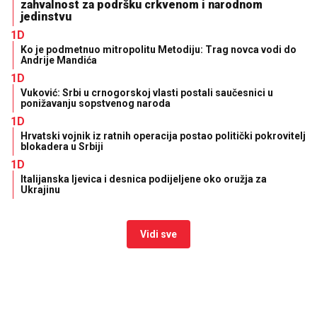
zahvalnost za podršku crkvenom i narodnom
jedinstvu
1D
Ko je podmetnuo mitropolitu Metodiju: Trag novca vodi do
Andrije Mandića
1D
Vuković: Srbi u crnogorskoj vlasti postali saučesnici u
ponižavanju sopstvenog naroda
1D
Hrvatski vojnik iz ratnih operacija postao politički pokrovitelj
blokadera u Srbiji
1D
Italijanska ljevica i desnica podijeljene oko oružja za
Ukrajinu
Vidi sve