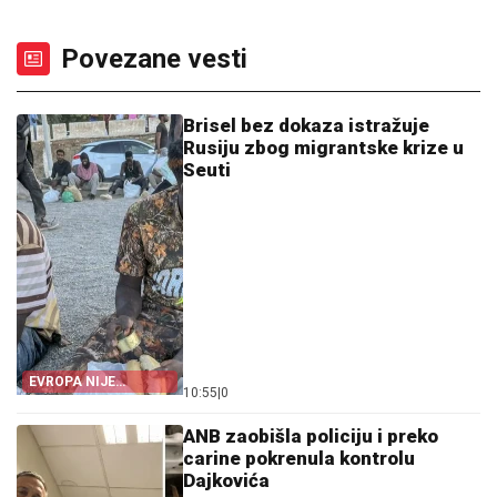
Povezane vesti
Brisel bez dokaza istražuje
Rusiju zbog migrantske krize u
Seuti
EVROPA NIJE
10:55
|
0
POMOGLA ŠPANIJI
ANB zaobišla policiju i preko
carine pokrenula kontrolu
Dajkovića