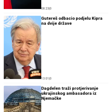
08:23
|
0
Gutereš odbacio podjelu Kipra
na dvije države
13:01
|
0
Dagdelen traži protjerivanje
ukrajinskog ambasadora iz
Njemačke