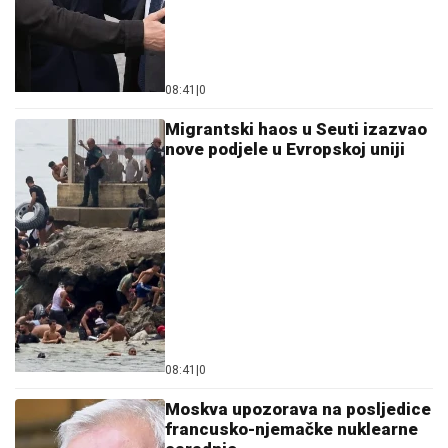
08:41
|
0
Migrantski haos u Seuti izazvao
nove podjele u Evropskoj uniji
08:41
|
0
Moskva upozorava na posljedice
francusko-njemačke nuklearne