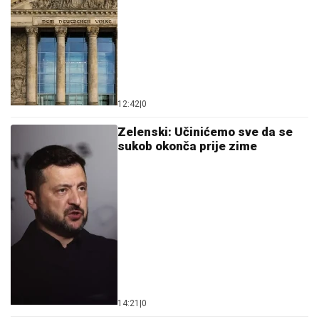
12:42
|
0
Zelenski: Učinićemo sve da se
sukob okonča prije zime
14:21
|
0