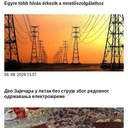
Egyre több hívás érkezik a mnetőszolgálathoz
06. 08. 2026 15:01
Део Зајечара у петак без струје због редовног
одржавања електромреже