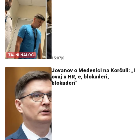
TAJNI NALOG
15:07
|
0
Jovanov o Medenici na Korčuli: „I
ovaj u HR, e, blokaderi,
blokaderi”