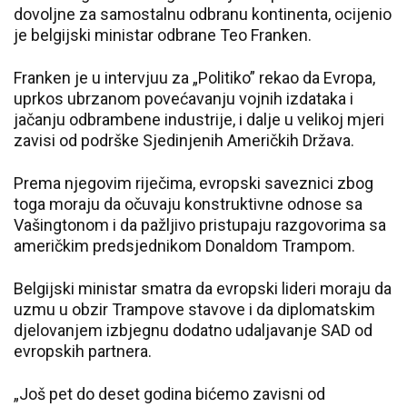
dovoljne za samostalnu odbranu kontinenta, ocijenio
je belgijski ministar odbrane Teo Franken.
Franken je u intervjuu za „Politiko” rekao da Evropa,
uprkos ubrzanom povećavanju vojnih izdataka i
jačanju odbrambene industrije, i dalje u velikoj mjeri
zavisi od podrške Sjedinjenih Američkih Država.
Prema njegovim riječima, evropski saveznici zbog
toga moraju da očuvaju konstruktivne odnose sa
Vašingtonom i da pažljivo pristupaju razgovorima sa
američkim predsjednikom Donaldom Trampom.
Belgijski ministar smatra da evropski lideri moraju da
uzmu u obzir Trampove stavove i da diplomatskim
djelovanjem izbjegnu dodatno udaljavanje SAD od
evropskih partnera.
„Još pet do deset godina bićemo zavisni od