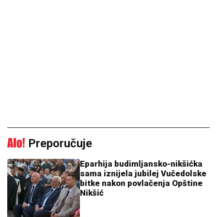
Preporučuje
Eparhija budimljansko-nikšićka
sama iznijela jubilej Vučedolske
bitke nakon povlačenja Opštine
Nikšić