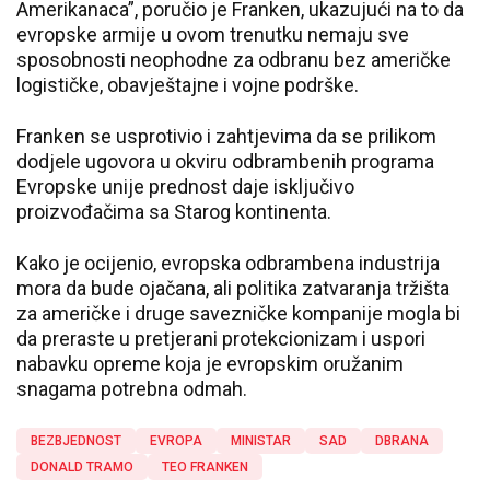
Amerikanaca”, poručio je Franken, ukazujući na to da
evropske armije u ovom trenutku nemaju sve
sposobnosti neophodne za odbranu bez američke
logističke, obavještajne i vojne podrške.
Franken se usprotivio i zahtjevima da se prilikom
dodjele ugovora u okviru odbrambenih programa
Evropske unije prednost daje isključivo
proizvođačima sa Starog kontinenta.
Kako je ocijenio, evropska odbrambena industrija
mora da bude ojačana, ali politika zatvaranja tržišta
za američke i druge savezničke kompanije mogla bi
da preraste u pretjerani protekcionizam i uspori
nabavku opreme koja je evropskim oružanim
snagama potrebna odmah.
BEZBJEDNOST
EVROPA
MINISTAR
SAD
DBRANA
DONALD TRAMO
TEO FRANKEN