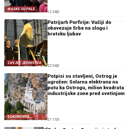
MASKE SU PALE
12:34
|
0
Patrijarh Porfirije: Vučiji do
obavezuje Srbe na slogu i
bratsku ljubav
ZAVJET JEDINSTVA
22:54
|
0
Potpisi su stavljeni, Ostrog je
ugrožen: Solarna elektrana na
putu ka Ostrogu, milion kvadrata
industrijske zone pred svetinjom
DOKUMENTA
21:17
|
0
OTKRIVAJU