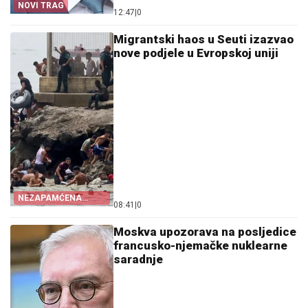
NOVI TRAG
12:47
|
0
Migrantski haos u Seuti izazvao
nove podjele u Evropskoj uniji
NEZAPAMĆENA
08:41
|
0
KRIZA
Moskva upozorava na posljedice
francusko-njemačke nuklearne
saradnje