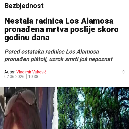
Bezbjednost
Nestala radnica Los Alamosa
pronađena mrtva poslije skoro
godinu dana
Pored ostataka radnice Los Alamosa
pronađen pištolj, uzrok smrti još nepoznat
Autor:
Vladimir Vuković
0
02.06.2026.
10:38