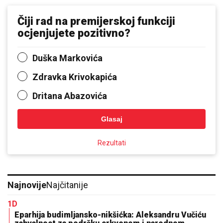
Čiji rad na premijerskoj funkciji
ocjenjujete pozitivno?
Duška Markovića
Zdravka Krivokapića
Dritana Abazovića
Glasaj
Rezultati
Najnovije
Najčitanije
1D
Eparhija budimljansko-nikšićka: Aleksandru Vučiću