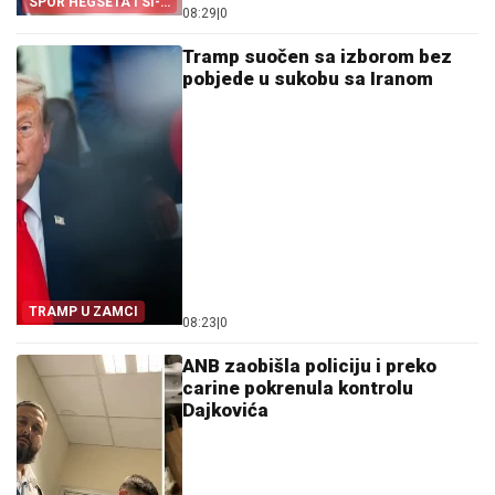
SPOR HEGSETA I SI-
08:29
|
0
EN-ENA
Tramp suočen sa izborom bez
pobjede u sukobu sa Iranom
TRAMP U ZAMCI
08:23
|
0
ANB zaobišla policiju i preko
carine pokrenula kontrolu
Dajkovića