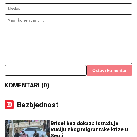
Ostavi komentar
KOMENTARI (0)
Bezbjednost
Brisel bez dokaza istražuje
Rusiju zbog migrantske krize u
Seuti