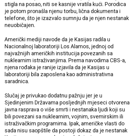
stigla na posao, niti se kasnije vratila kući. Porodica
je potom pronašla njenu torbu, lična dokumenta i
telefone, što je izazvalo sumnju da je njen nestanak
neuobičajen.
Američki mediji navode da je Kasijas radila u
Nacionalnoj laboratoriji Los Alamos, jednoj od
najvažnijih američkih institucija povezanih sa
nuklearnim istraživanjima. Prema navodima CBS-a,
njena rođaka je ranije izjavila da je Kasijas u
laboratoriji bila zaposlena kao administrativna
saradnica.
Slučaj je privukao dodatnu pažnju jer je u
Sjedinjenim Državama posljednjih mjeseci otvorena
javna rasprava o više smrti i nestanaka ljudi koji su
bili povezani sa nuklearnim, vojnim, svemirskim ili
istraživačkim programima. Ipak, američke vlasti do
sada nisu saopštile da postoji dokaz da je nestanak