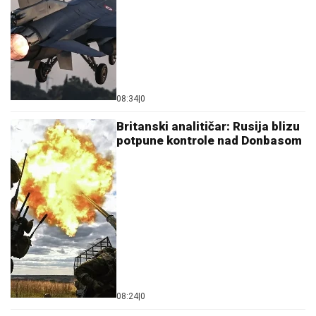
08:34
|
0
Britanski analitičar: Rusija blizu
potpune kontrole nad Donbasom
08:24
|
0