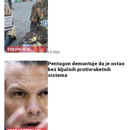
EVROPA NIJE
10:55
|
0
POMOGLA ŠPANIJI
Pentagon demantuje da je ostao
bez ključnih protivraketnih
sistema