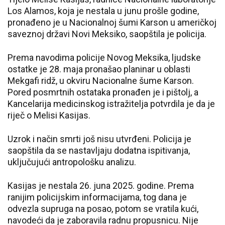
Los Alamos, koja je nestala u junu prošle godine,
pronađeno je u Nacionalnoj šumi Karson u američkoj
saveznoj državi Novi Meksiko, saopštila je policija.
Prema navodima policije Novog Meksika, ljudske
ostatke je 28. maja pronašao planinar u oblasti
Mekgafi ridž, u okviru Nacionalne šume Karson.
Pored posmrtnih ostataka pronađen je i pištolj, a
Kancelarija medicinskog istražitelja potvrdila je da je
riječ o Melisi Kasijas.
Uzrok i način smrti još nisu utvrđeni. Policija je
saopštila da se nastavljaju dodatna ispitivanja,
uključujući antropološku analizu.
Kasijas je nestala 26. juna 2025. godine. Prema
ranijim policijskim informacijama, tog dana je
odvezla supruga na posao, potom se vratila kući,
navodeći da je zaboravila radnu propusnicu. Nije