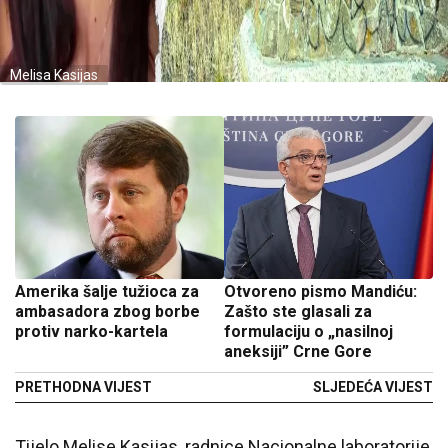
Melisa Kasijas
Amerika šalje tužioca za
Otvoreno pismo Mandiću:
ambasadora zbog borbe
Zašto ste glasali za
protiv narko-kartela
formulaciju o „nasilnoj
aneksiji” Crne Gore
PRETHODNA VIJEST
SLJEDEĆA VIJEST
Tijelo Melise Kasijas, radnice Nacionalne laboratorije