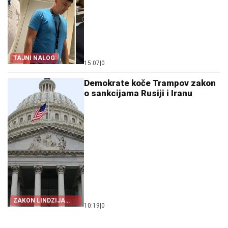
TAJNI NALOG
15:07
|
0
Demokrate koče Trampov zakon
o sankcijama Rusiji i Iranu
ZAKON LINDZIJA
10:19
|
0
GREJEMA