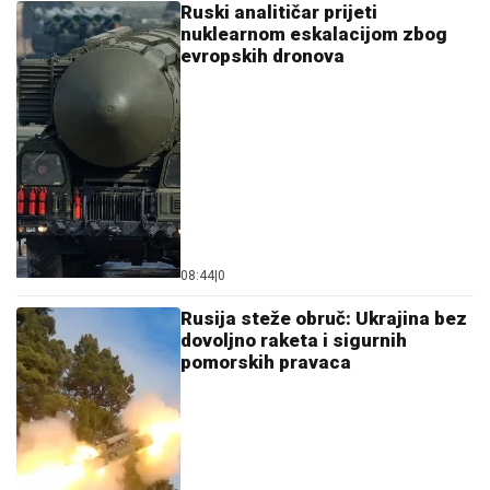
Ruski analitičar prijeti
nuklearnom eskalacijom zbog
evropskih dronova
08:44
|
0
Rusija steže obruč: Ukrajina bez
dovoljno raketa i sigurnih
pomorskih pravaca