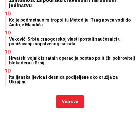
zahvalnost za podršku crkvenom i narodnom
jedinstvu
1D
Ko je podmetnuo mitropolitu Metodiju: Trag novca vodi do
Andrije Mandića
1D
Vuković: Srbi u crnogorskoj vlasti postali saučesnici u
ponižavanju sopstvenog naroda
1D
Hrvatski vojnik iz ratnih operacija postao politički pokrovitelj
blokadera u Srbiji
1D
Italijanska ljevica i desnica podijeljene oko oružja za
Ukrajinu
Vidi sve