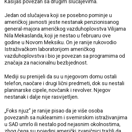
Kasijas povezan sa drugim slučajevima.
Jedan od slučajeva koji se posebno pominje u
američkoj javnosti jeste nestanak penzionisanog
general-majora američkog vazduhoplovstva Vilijama
Nila Mekaslanda, koji je nestao u februaru ove
godine u Novom Meksiku. On je ranije rukovodio
Istraživačkom laboratorijom američkog
vazduhoplovstva i bio je povezan sa programima od
značaja za nacionalnu bezbjednost.
Mediji su prenijeli da su u njegovom domu ostali
telefon, naočare i drugi lični predmeti, dok su nestali
planinarske cipele, novčanik i revolver. Njegov
nestanak i dalje nije rasvijetljen.
„Foks njuz” je ranije pisao da je više osoba
povezanih sa nuklearnim i svemirskim istraživanjima
u SAD umrlo ili nestalo pod nejasnim okolnostima,
zbog čega su pojedini američki zvaničnici tražili da