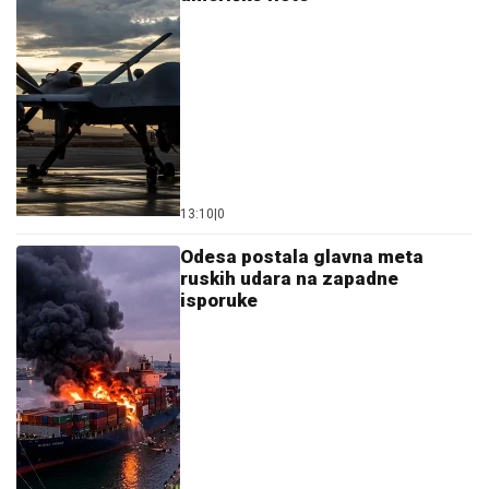
13:10
|
0
Odesa postala glavna meta
ruskih udara na zapadne
isporuke