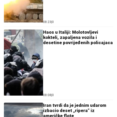
08:23
|
0
Haos u Italiji: Molotovljevi
kokteli, zapaljena vozila i
desetine povrijeđenih policajaca
08:08
|
0
Iran tvrdi da je jednim udarom
izbacio deset „ripera” iz
američke flote