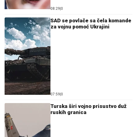
08:29
|
0
SAD se povlače sa čela komande
za vojnu pomoć Ukrajini
07:59
|
0
Turska širi vojno prisustvo duž
ruskih granica