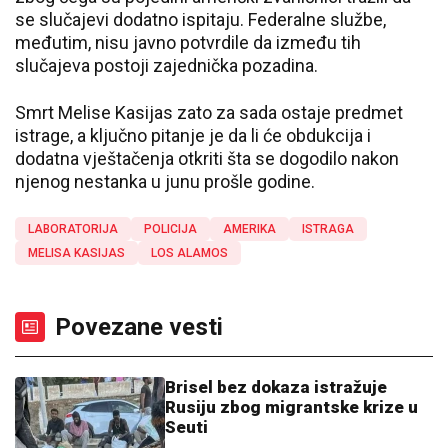
se slučajevi dodatno ispitaju. Federalne službe,
međutim, nisu javno potvrdile da između tih
slučajeva postoji zajednička pozadina.
Smrt Melise Kasijas zato za sada ostaje predmet
istrage, a ključno pitanje je da li će obdukcija i
dodatna vještačenja otkriti šta se dogodilo nakon
njenog nestanka u junu prošle godine.
LABORATORIJA
POLICIJA
AMERIKA
ISTRAGA
MELISA KASIJAS
LOS ALAMOS
Povezane vesti
Brisel bez dokaza istražuje
Rusiju zbog migrantske krize u
Seuti