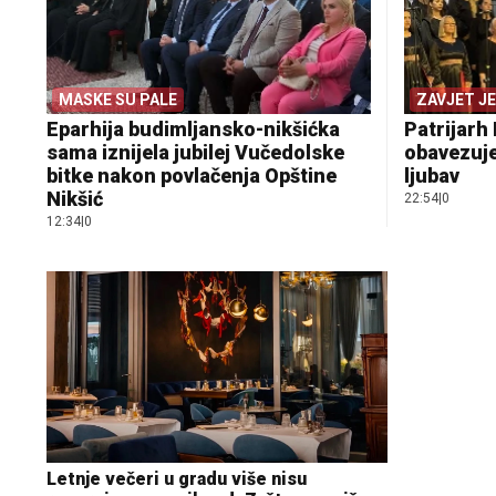
MASKE SU PALE
ZAVJET J
Eparhija budimljansko-nikšićka
Patrijarh 
sama iznijela jubilej Vučedolske
obavezuje
bitke nakon povlačenja Opštine
ljubav
Nikšić
22:54
|
0
12:34
|
0
Letnje večeri u gradu više nisu
Marija (3) s