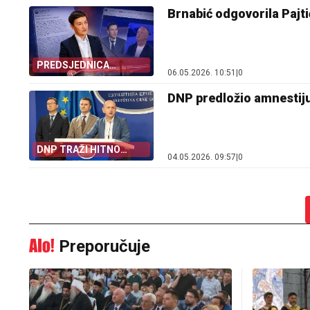
Brnabić odgovorila Pajti
PREDSJEDNICA
06.05.2026. 10:51
|
0
SKUPŠTINE
DNP predložio amnestij
DNP TRAŽI HITNO
04.05.2026. 09:57
|
0
USVAJANJE
Preporučuje