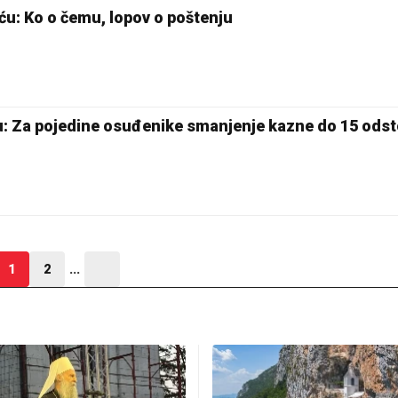
ću: Ko o čemu, lopov o poštenju
u: Za pojedine osuđenike smanjenje kazne do 15 ods
1
2
...