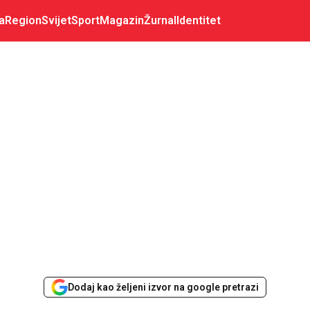
a
Region
Svijet
Sport
Magazin
Žurnal
Identitet
Dodaj kao željeni izvor na google pretrazi