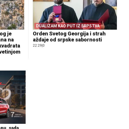
DUALIZAM KAO PUT IZ SRPSTVA
og je
Orden Svetog Georgija i strah
ana na
aždaje od srpske sabornosti
 kvadrata
22:29
|
0
svetinjom
Komfor po meri klijenata: nova linija
opu, sada