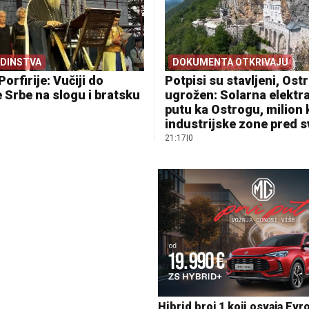
EDINSTVA
DOKUMENTA OTKRIVAJU
Porfirije: Vučiji do
Potpisi su stavljeni, Ostr
 Srbe na slogu i bratsku
ugrožen: Solarna elektr
putu ka Ostrogu, milion
industrijske zone pred 
21:17
|
0
e igrala u dvorištu i samo je
Hibrid broj 1 koji osvaja Evr