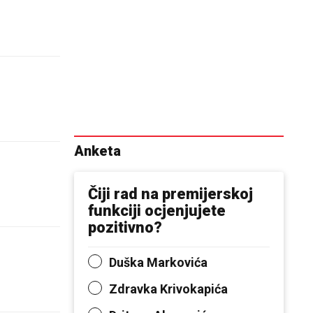
Anketa
Čiji rad na premijerskoj
funkciji ocjenjujete
pozitivno?
Duška Markovića
Zdravka Krivokapića