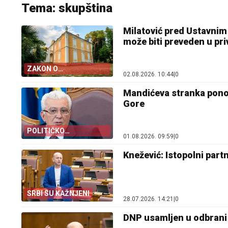
Tema: skupština
Milatović pred Ustavni
može biti preveden u pri
ZAKON O
02.08.2026. 10:44
|
0
PETROVIĆIMA
Mandićeva stranka ponov
Gore
POLITIČKO
01.08.2026. 09:59
|
0
LICEMJERSTVO
Knežević: Istopolni part
SRBI SU KAŽNJENI
28.07.2026. 14:21
|
0
DNP usamljen u odbrani 