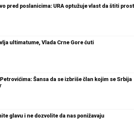
o pred poslanicima: URA optužuje vlast da štiti pros
vlja ultimatume, Vlada Crne Gore ćuti
 Petrovićima: Šansa da se izbriše član kojim se Srbija
r
nite glavu i ne dozvolite da nas ponižavaju