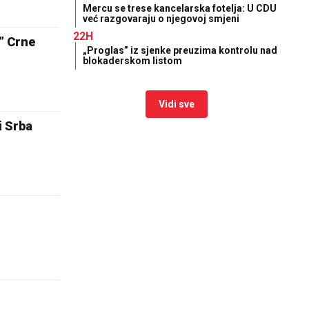
Mercu se trese kancelarska fotelja: U CDU
već razgovaraju o njegovoj smjeni
22H
i” Crne
„Proglas” iz sjenke preuzima kontrolu nad
blokaderskom listom
Vidi sve
i Srba