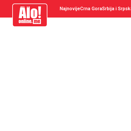
aloonline.me
Najnovije
Crna Gora
Srbija i Srpsk