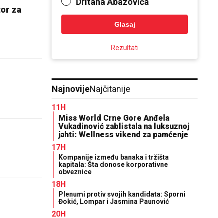
Dritana Abazovića
tor za
Glasaj
Rezultati
Najnovije
Najčitanije
11H
Miss World Crne Gore Anđela
Vukadinović zablistala na luksuznoj
jahti: Wellness vikend za pamćenje
17H
Kompanije između banaka i tržišta
kapitala: Šta donose korporativne
obveznice
18H
Plenumi protiv svojih kandidata: Sporni
Đokić, Lompar i Jasmina Paunović
20H