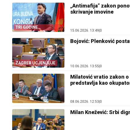
„Antimafija” zakon ponov
skrivanje imovine
TRI GODINE
15.06.2026. 13:49
|
0
IZGUBLJENE
Bojović: Plenković posta
ZAGREB UCJENJUJE
10.06.2026. 13:55
|
0
Milatović vratio zakon o
predstavlja kao okupato
08.06.2026. 12:53
|
0
Milan Knežević: Srbi dig