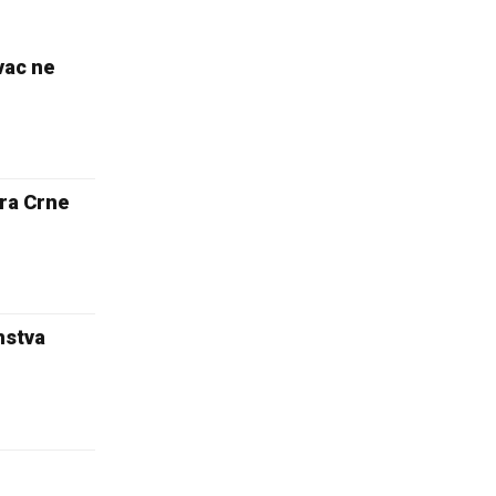
vac ne
ora Crne
nstva