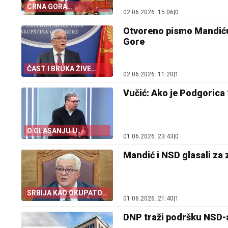
CRNA GORA
02.06.2026. 15:06
|
0
OSLOBOĐENJE
PROGLASILA
Otvoreno pismo Mandiću: 
KAPITULACIJOM
Gore
ČAST I BRUKA ŽIVE
02.06.2026. 11:20
|
1
DOVIJEKA
Vučić: Ako je Podgorica 
O GLASANJU U
01.06.2026. 23:43
|
0
SKUPŠTINI CRNE GORE
Mandić i NSD glasali za 
SRBIJA KAO OKUPATOR
01.06.2026. 21:40
|
1
U CRNOGORSKOM
ZAKONU
DNP traži podršku NSD-a