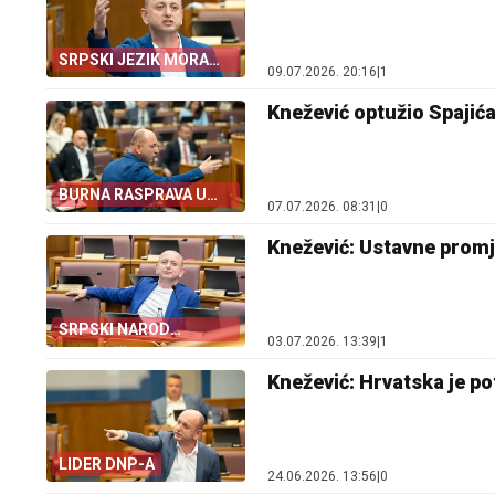
SRPSKI JEZIK MORA
09.07.2026. 20:16
|
1
VASKRSNUTI
Knežević optužio Spajića
BURNA RASPRAVA U
07.07.2026. 08:31
|
0
SKUPŠTINI
Knežević: Ustavne promj
SRPSKI NAROD
03.07.2026. 13:39
|
1
PONOVO NA UDARU
Knežević: Hrvatska je pot
LIDER DNP-A
24.06.2026. 13:56
|
0