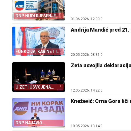
DNP NUDI RJEŠENJE
01.06.2026. 12:00
|
0
ZA KRIZU
Andrija Mandić pred 21. 
FUNKCIJA, KABINET I
20.05.2026. 08:31
|
0
POZIVNICA
Zeta usvojila deklaraciju
U ZETI USVOJENA
12.05.2026. 14:22
|
0
DEKLARACIJA
Knežević: Crna Gora liči 
DNP NAJAVIO
10.05.2026. 13:14
|
0
REZOLUCIJU O KIM