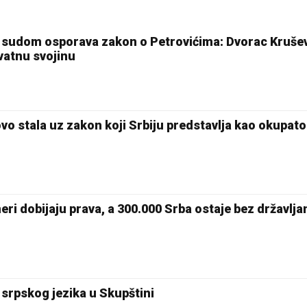
m sudom osporava zakon o Petrovićima: Dvorac Kruše
vatnu svojinu
o stala uz zakon koji Srbiju predstavlja kao okupat
neri dobijaju prava, a 300.000 Srba ostaje bez državlja
srpskog jezika u Skupštini