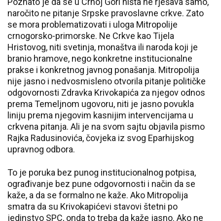
Poznato je da se u Crnoj Gori ništa ne rješava samo,
naročito ne pitanje Srpske pravoslavne crkve. Zato
se mora problematizovati i uloga Mitropolije
crnogorsko-primorske. Ne Crkve kao Tijela
Hristovog, niti svetinja, monaštva ili naroda koji je
branio hramove, nego konkretne institucionalne
prakse i konkretnog javnog ponašanja. Mitropolija
nije jasno i nedvosmisleno otvorila pitanje političke
odgovornosti Zdravka Krivokapića za njegov odnos
prema Temeljnom ugovoru, niti je jasno povukla
liniju prema njegovim kasnijim intervencijama u
crkvena pitanja. Ali je na svom sajtu objavila pismo
Rajka Radusinovića, čovjeka iz svog Eparhijskog
upravnog odbora.
To je poruka bez punog institucionalnog potpisa,
ograđivanje bez pune odgovornosti i način da se
kaže, a da se formalno ne kaže. Ako Mitropolija
smatra da su Krivokapićevi stavovi štetni po
jedinstvo SPC, onda to treba da kaže jasno. Ako ne