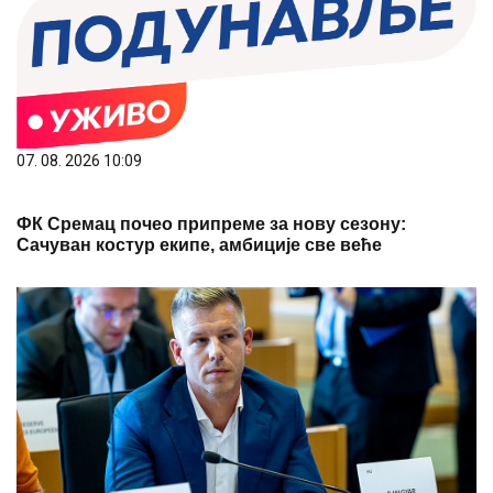
07. 08. 2026 10:09
ФК Сремац почео припреме за нову сезону:
Сачуван костур екипе, амбиције све веће