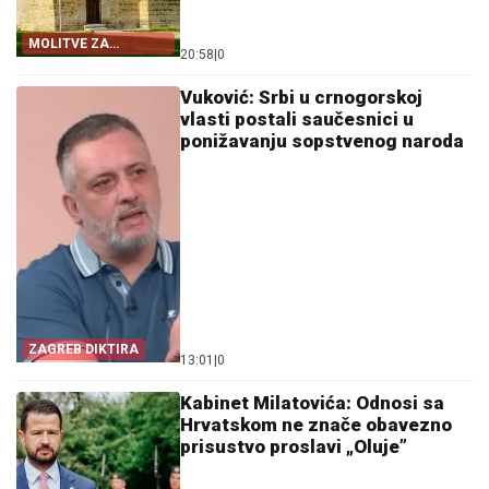
MOLITVE ZA
20:58
|
0
ZDRAVLJE I USPJEH
Vuković: Srbi u crnogorskoj
vlasti postali saučesnici u
ponižavanju sopstvenog naroda
ZAGREB DIKTIRA
13:01
|
0
Kabinet Milatovića: Odnosi sa
Hrvatskom ne znače obavezno
prisustvo proslavi „Oluje”