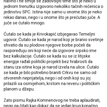
naivno i ne smije se zadovoljiti time što je neko u
jednom trenutku izgovorio nekoliko tačnih rečenica o
jedinstvu SPC. Istina nije samo u onome što je neko
rekao danas, nego i u onome što je prećutao juče. A
juče se ćutalo mnogo.
Ćutalo se kada je Krivokapić izbjegavao Temeljni
ugovor. Ćutalo se kada je narod koji je branio svetinje
shvatio da su plodove njegove borbe počeli da
raspoređuju oni koji neće da izgovore srpsko ime
bez kalkulacije. Ćutalo se kada su se iz litijske
energije rađali politički projekti bez hrabrosti da
stanu iza istine koja je narod izvela na ulice. Ćutalo
se kada je bilo potrebno braniti Crkvu ne samo od
otvorenih neprijatelja, nego i od onih koji su joj
prilazili sa osmijehom, krstom na reveru i političkim
planom u džepu.
Zato pismu Rajka Komnenovog ne treba aplaudirati,
nego ga čitati kao dokaz da se jedan krug konačno