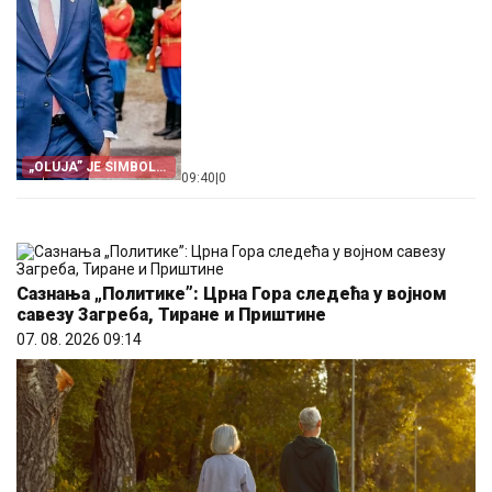
„OLUJA” JE SIMBOL
09:40
|
0
PROGONA
Сазнања „Политике”: Црна Гора следећа у војном
савезу Загреба, Тиране и Приштине
07. 08. 2026 09:14