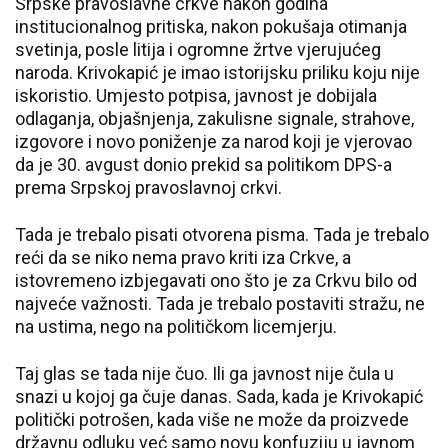
Srpske pravoslavne crkve nakon godina
institucionalnog pritiska, nakon pokušaja otimanja
svetinja, posle litija i ogromne žrtve vjerujućeg
naroda. Krivokapić je imao istorijsku priliku koju nije
iskoristio. Umjesto potpisa, javnost je dobijala
odlaganja, objašnjenja, zakulisne signale, strahove,
izgovore i novo poniženje za narod koji je vjerovao
da je 30. avgust donio prekid sa politikom DPS-a
prema Srpskoj pravoslavnoj crkvi.
Tada je trebalo pisati otvorena pisma. Tada je trebalo
reći da se niko nema pravo kriti iza Crkve, a
istovremeno izbjegavati ono što je za Crkvu bilo od
najveće važnosti. Tada je trebalo postaviti stražu, ne
na ustima, nego na političkom licemjerju.
Taj glas se tada nije čuo. Ili ga javnost nije čula u
snazi u kojoj ga čuje danas. Sada, kada je Krivokapić
politički potrošen, kada više ne može da proizvede
državnu odluku već samo novu konfuziju u javnom