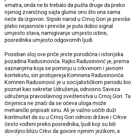
smatra, onda ne bi trebalo da pušta druge da preko
njenog zvaničnog sajta glume ono što ona sama
neće da izgovori. Srpski narod u Crnoj Gori je previše
platio nejasnoće i previše je puta dobio signal
umjesto stava, namigivanje umjesto istine,
posrednika umjesto odgovornih ljudi.
Poseban sloj ove priče jeste porodična i istorijska
pozadina Radusinovića. Rajko Radusinović je, prema
saznanjima koja se pominju u crkvenom i javnom
kontekstu, sin protojereja Komnena Radusinovića.
Komnen Radusinović je u socijalističkom periodu bio
poznat kao sekretar Udruženja, odnosno Saveza
udruženja pravoslavnog sveštenstva u Crnoj Gori. Ta
činjenica ne znači da se očeva uloga može
mehanički pripisati sinu. Ali je važno uočiti duži
kontinuitet da su u Crnoj Gori odnosi države i Crkve
često vođeni preko posrednika, ljudi koji su bili
dovoljno blizu Crkvi da govore njenim jezikom, a