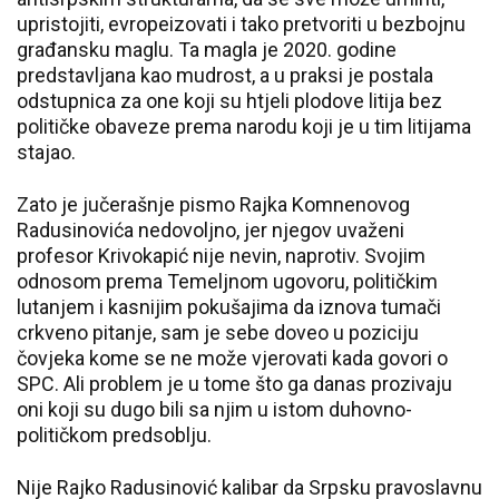
upristojiti, evropeizovati i tako pretvoriti u bezbojnu
građansku maglu. Ta magla je 2020. godine
predstavljana kao mudrost, a u praksi je postala
odstupnica za one koji su htjeli plodove litija bez
političke obaveze prema narodu koji je u tim litijama
stajao.
Zato je jučerašnje pismo Rajka Komnenovog
Radusinovića nedovoljno, jer njegov uvaženi
profesor Krivokapić nije nevin, naprotiv. Svojim
odnosom prema Temeljnom ugovoru, političkim
lutanjem i kasnijim pokušajima da iznova tumači
crkveno pitanje, sam je sebe doveo u poziciju
čovjeka kome se ne može vjerovati kada govori o
SPC. Ali problem je u tome što ga danas prozivaju
oni koji su dugo bili sa njim u istom duhovno-
političkom predsoblju.
Nije Rajko Radusinović kalibar da Srpsku pravoslavnu