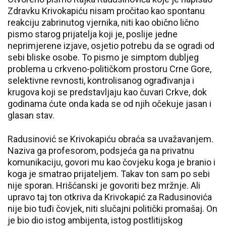
Zdravku Krivokapiću nisam pročitao kao spontanu
reakciju zabrinutog vjernika, niti kao obično lično
pismo starog prijatelja koji je, poslije jedne
neprimjerene izjave, osjetio potrebu da se ogradi od
sebi bliske osobe. To pismo je simptom dubljeg
problema u crkveno-političkom prostoru Crne Gore,
selektivne revnosti, kontrolisanog ograđivanja i
krugova koji se predstavljaju kao čuvari Crkve, dok
godinama ćute onda kada se od njih očekuje jasan i
glasan stav.
Radusinović se Krivokapiću obraća sa uvažavanjem.
Naziva ga profesorom, podsjeća ga na privatnu
komunikaciju, govori mu kao čovjeku koga je branio i
koga je smatrao prijateljem. Takav ton sam po sebi
nije sporan. Hrišćanski je govoriti bez mržnje. Ali
upravo taj ton otkriva da Krivokapić za Radusinovića
nije bio tuđi čovjek, niti slučajni politički promašaj. On
je bio dio istog ambijenta, istog postlitijskog