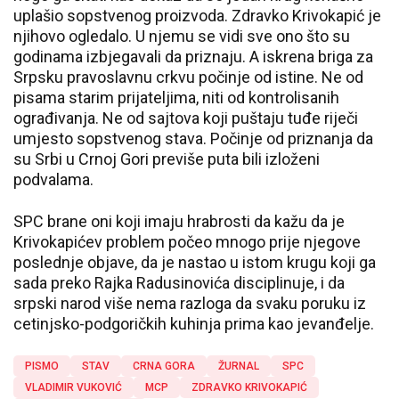
uplašio sopstvenog proizvoda. Zdravko Krivokapić je
njihovo ogledalo. U njemu se vidi sve ono što su
godinama izbjegavali da priznaju. A iskrena briga za
Srpsku pravoslavnu crkvu počinje od istine. Ne od
pisama starim prijateljima, niti od kontrolisanih
ograđivanja. Ne od sajtova koji puštaju tuđe riječi
umjesto sopstvenog stava. Počinje od priznanja da
su Srbi u Crnoj Gori previše puta bili izloženi
podvalama.
SPC brane oni koji imaju hrabrosti da kažu da je
Krivokapićev problem počeo mnogo prije njegove
poslednje objave, da je nastao u istom krugu koji ga
sada preko Rajka Radusinovića disciplinuje, i da
srpski narod više nema razloga da svaku poruku iz
cetinjsko-podgoričkih kuhinja prima kao jevanđelje.
PISMO
STAV
CRNA GORA
ŽURNAL
SPC
VLADIMIR VUKOVIĆ
MCP
ZDRAVKO KRIVOKAPIĆ