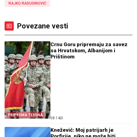
RAJKO RADUSINOVIĆ
Povezane vesti
Crnu Goru pripremaju za savez
sa Hrvatskom, Albanijom i
Prištinom
PRIPREMA TERENA
08:14
|
0
Knežević: Moj patrijarh je
Porfirije, niko ne može biti