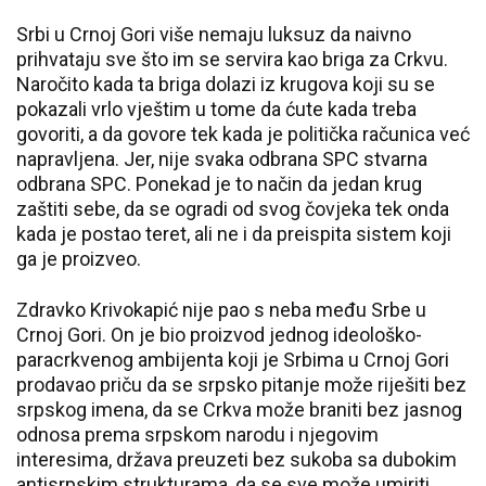
Srbi u Crnoj Gori više nemaju luksuz da naivno
prihvataju sve što im se servira kao briga za Crkvu.
Naročito kada ta briga dolazi iz krugova koji su se
pokazali vrlo vještim u tome da ćute kada treba
govoriti, a da govore tek kada je politička računica već
napravljena. Jer, nije svaka odbrana SPC stvarna
odbrana SPC. Ponekad je to način da jedan krug
zaštiti sebe, da se ogradi od svog čovjeka tek onda
kada je postao teret, ali ne i da preispita sistem koji
ga je proizveo.
Zdravko Krivokapić nije pao s neba među Srbe u
Crnoj Gori. On je bio proizvod jednog ideološko-
paracrkvenog ambijenta koji je Srbima u Crnoj Gori
prodavao priču da se srpsko pitanje može riješiti bez
srpskog imena, da se Crkva može braniti bez jasnog
odnosa prema srpskom narodu i njegovim
interesima, država preuzeti bez sukoba sa dubokim
antisrpskim strukturama, da se sve može umiriti,