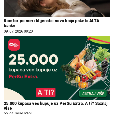
Komfor po meri klijenata: nova linija paketa ALTA
banke
09. 07. 2026 09:20
25.000 kupaca već kupuje uz PerSu Extra. A ti? Saznaj
više