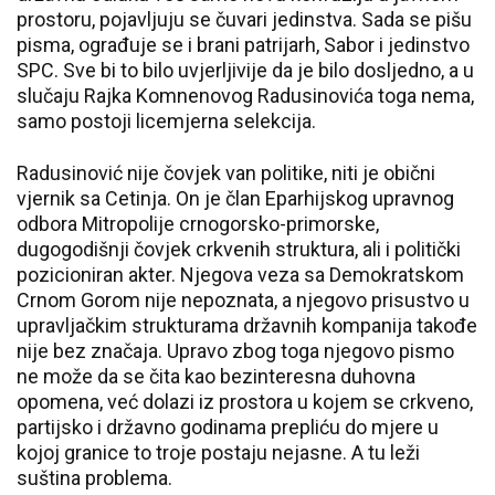
prostoru, pojavljuju se čuvari jedinstva. Sada se pišu
pisma, ograđuje se i brani patrijarh, Sabor i jedinstvo
SPC. Sve bi to bilo uvjerljivije da je bilo dosljedno, a u
slučaju Rajka Komnenovog Radusinovića toga nema,
samo postoji licemjerna selekcija.
Radusinović nije čovjek van politike, niti je obični
vjernik sa Cetinja. On je član Eparhijskog upravnog
odbora Mitropolije crnogorsko-primorske,
dugogodišnji čovjek crkvenih struktura, ali i politički
pozicioniran akter. Njegova veza sa Demokratskom
Crnom Gorom nije nepoznata, a njegovo prisustvo u
upravljačkim strukturama državnih kompanija takođe
nije bez značaja. Upravo zbog toga njegovo pismo
ne može da se čita kao bezinteresna duhovna
opomena, već dolazi iz prostora u kojem se crkveno,
partijsko i državno godinama prepliću do mjere u
kojoj granice to troje postaju nejasne. A tu leži
suština problema.