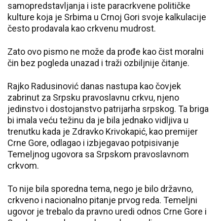
samopredstavljanja i iste paracrkvene političke
kulture koja je Srbima u Crnoj Gori svoje kalkulacije
često prodavala kao crkvenu mudrost.
Zato ovo pismo ne može da prođe kao čist moralni
čin bez pogleda unazad i traži ozbiljnije čitanje.
Rajko Radusinović danas nastupa kao čovjek
zabrinut za Srpsku pravoslavnu crkvu, njeno
jedinstvo i dostojanstvo patrijarha srpskog. Ta briga
bi imala veću težinu da je bila jednako vidljiva u
trenutku kada je Zdravko Krivokapić, kao premijer
Crne Gore, odlagao i izbjegavao potpisivanje
Temeljnog ugovora sa Srpskom pravoslavnom
crkvom.
To nije bila sporedna tema, nego je bilo državno,
crkveno i nacionalno pitanje prvog reda. Temeljni
ugovor je trebalo da pravno uredi odnos Crne Gore i