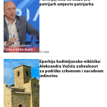
patrijarh umjesto patrijarha
CRNA GORA SLAVI
07:55
|
0
„OLUJU“
Eparhija budimljansko-nikšićka:
Aleksandru Vučiću zahvalnost
za podršku crkvenom i narodnom
jedinstvu