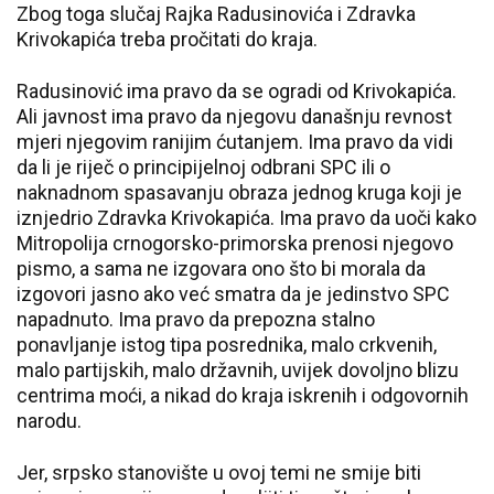
Zbog toga slučaj Rajka Radusinovića i Zdravka
Krivokapića treba pročitati do kraja.
Radusinović ima pravo da se ogradi od Krivokapića.
Ali javnost ima pravo da njegovu današnju revnost
mjeri njegovim ranijim ćutanjem. Ima pravo da vidi
da li je riječ o principijelnoj odbrani SPC ili o
naknadnom spasavanju obraza jednog kruga koji je
iznjedrio Zdravka Krivokapića. Ima pravo da uoči kako
Mitropolija crnogorsko-primorska prenosi njegovo
pismo, a sama ne izgovara ono što bi morala da
izgovori jasno ako već smatra da je jedinstvo SPC
napadnuto. Ima pravo da prepozna stalno
ponavljanje istog tipa posrednika, malo crkvenih,
malo partijskih, malo državnih, uvijek dovoljno blizu
centrima moći, a nikad do kraja iskrenih i odgovornih
narodu.
Jer, srpsko stanovište u ovoj temi ne smije biti