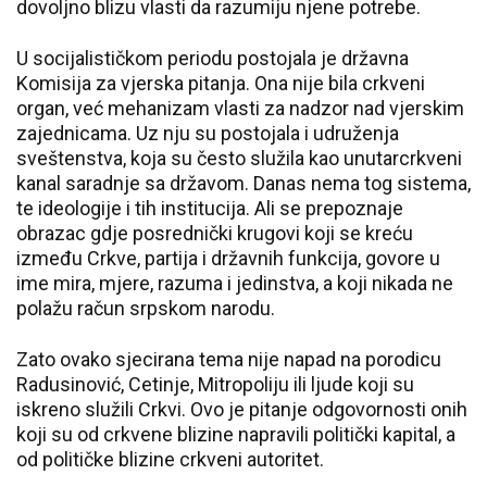
dovoljno blizu vlasti da razumiju njene potrebe.
U socijalističkom periodu postojala je državna
Komisija za vjerska pitanja. Ona nije bila crkveni
organ, već mehanizam vlasti za nadzor nad vjerskim
zajednicama. Uz nju su postojala i udruženja
sveštenstva, koja su često služila kao unutarcrkveni
kanal saradnje sa državom. Danas nema tog sistema,
te ideologije i tih institucija. Ali se prepoznaje
obrazac gdje posrednički krugovi koji se kreću
između Crkve, partija i državnih funkcija, govore u
ime mira, mjere, razuma i jedinstva, a koji nikada ne
polažu račun srpskom narodu.
Zato ovako sjecirana tema nije napad na porodicu
Radusinović, Cetinje, Mitropoliju ili ljude koji su
iskreno služili Crkvi. Ovo je pitanje odgovornosti onih
koji su od crkvene blizine napravili politički kapital, a
od političke blizine crkveni autoritet.