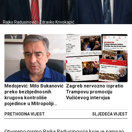
Rajko Radusinović i Zdravko Krivokapić
Medojević: Milo Đukanović
Zagreb nervozno ispratio
preko bezbjednosnih
Trampovu promociju
krugova kontroliše
Vučićevog intervjua
pojedince u Mitropoliji
crnogorsko-primorskoj
PRETHODNA VIJEST
SLJEDEĆA VIJEST
Otvoreno pismo Rajka Radusinovića koje je napisao