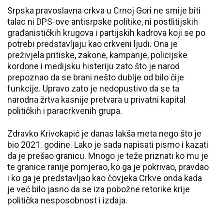
Srpska pravoslavna crkva u Crnoj Gori ne smije biti
talac ni DPS-ove antisrpske politike, ni postlitijskih
građanističkih krugova i partijskih kadrova koji se po
potrebi predstavljaju kao crkveni ljudi. Ona je
preživjela pritiske, zakone, kampanje, policijske
kordone i medijsku histeriju zato što je narod
prepoznao da se brani nešto dublje od bilo čije
funkcije. Upravo zato je nedopustivo da se ta
narodna žrtva kasnije pretvara u privatni kapital
političkih i paracrkvenih grupa.
Zdravko Krivokapić je danas lakša meta nego što je
bio 2021. godine. Lako je sada napisati pismo i kazati
da je prešao granicu. Mnogo je teže priznati ko mu je
te granice ranije pomjerao, ko ga je pokrivao, pravdao
i ko ga je predstavljao kao čovjeka Crkve onda kada
je već bilo jasno da se iza pobožne retorike krije
politička nesposobnost i izdaja.