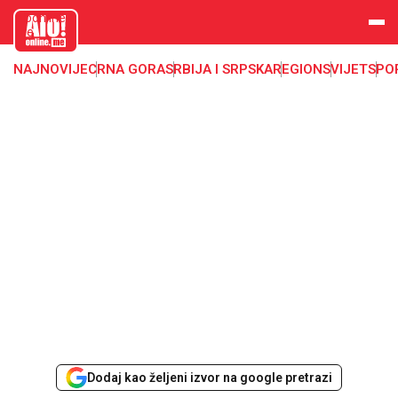
aloonline.
me
NAJNOVIJE
CRNA GORA
SRBIJA I SRPSKA
REGION
SVIJET
SPO
Dodaj kao željeni izvor na google pretrazi