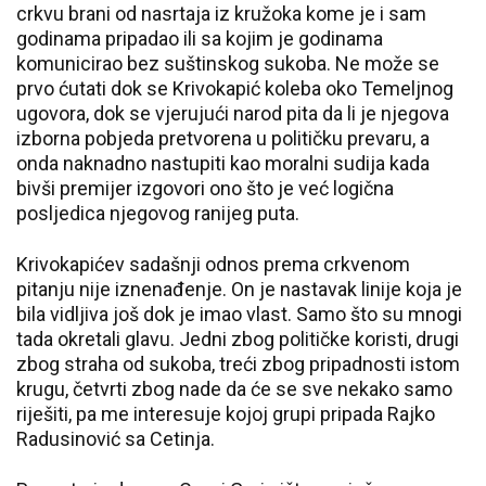
crkvu brani od nasrtaja iz kružoka kome je i sam
godinama pripadao ili sa kojim je godinama
komunicirao bez suštinskog sukoba. Ne može se
prvo ćutati dok se Krivokapić koleba oko Temeljnog
ugovora, dok se vjerujući narod pita da li je njegova
izborna pobjeda pretvorena u političku prevaru, a
onda naknadno nastupiti kao moralni sudija kada
bivši premijer izgovori ono što je već logična
posljedica njegovog ranijeg puta.
Krivokapićev sadašnji odnos prema crkvenom
pitanju nije iznenađenje. On je nastavak linije koja je
bila vidljiva još dok je imao vlast. Samo što su mnogi
tada okretali glavu. Jedni zbog političke koristi, drugi
zbog straha od sukoba, treći zbog pripadnosti istom
krugu, četvrti zbog nade da će se sve nekako samo
riješiti, pa me interesuje kojoj grupi pripada Rajko
Radusinović sa Cetinja.