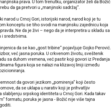
njinska prava. U tom trenutku, organizator želi da Božić
rebu da ga pretvori u „manjinski sadržaj“.
narod u Crnoj Gori, istorijski narod, narod koji je tu
kvom konceptu se tiho svodi na manjinsku zajednicu koja
pravda. Ne da je živi – nego da je interpretira u skladu sa
 i sredstvima.
jenica da se kao „gost tribine“ pojavljuje Gojko Perović.
izbor, već jasna poruka. U crkvenom životu, sveštenik
kladu sa duhom vremena, već pastir koji govori iz Predanja
nama figura koja se nalazi na klizavoj liniji između
ozicioniranja.
emnost da govori jezikom „pomirenja“ koji često
 lomove, da se uklapa u narativ koji je prihvatljiv
 slabljenju srpskog identiteta u Crnoj Gori. Kada takav
 formatu, poruka je jasna - Božić nije više tajna
goditi.