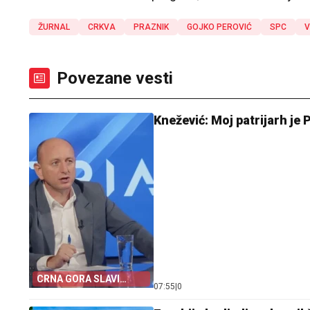
ŽURNAL
CRKVA
PRAZNIK
GOJKO PEROVIĆ
SPC
V
Povezane vesti
Knežević: Moj patrijarh je 
CRNA GORA SLAVI
07:55
|
0
„OLUJU“