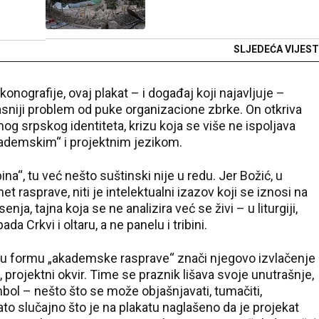
SLJEDEĆA VIJEST
onografije, ovaj plakat – i događaj koji najavljuje –
pasniji problem od puke organizacione zbrke. On otkriva
og srpskog identiteta, krizu koja se više ne ispoljava
kademskim“ i projektnim jezikom.
na“, tu već nešto suštinski nije u redu. Jer Božić, u
 rasprave, niti je intelektualni izazov koji se iznosi na
ja, tajna koja se ne analizira već se živi – u liturgiji,
ada Crkvi i oltaru, a ne panelu i tribini.
 u formu „akademske rasprave“ znači njegovo izvlačenje
 projektni okvir. Time se praznik lišava svoje unutrašnje,
imbol – nešto što se može objašnjavati, tumačiti,
e zato slučajno što je na plakatu naglašeno da je projekat