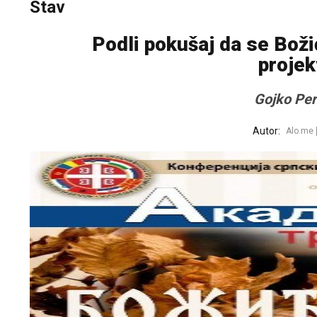
Stav
Podli pokušaj da se Božić
projek
Gojko Per
Autor:
Alo.me