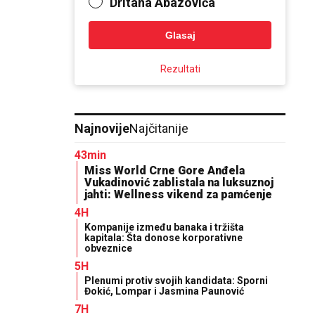
Dritana Abazovića
Glasaj
Rezultati
Najnovije
Najčitanije
43min
Miss World Crne Gore Anđela
Vukadinović zablistala na luksuznoj
jahti: Wellness vikend za pamćenje
4H
Kompanije između banaka i tržišta
kapitala: Šta donose korporativne
obveznice
5H
Plenumi protiv svojih kandidata: Sporni
Đokić, Lompar i Jasmina Paunović
7H