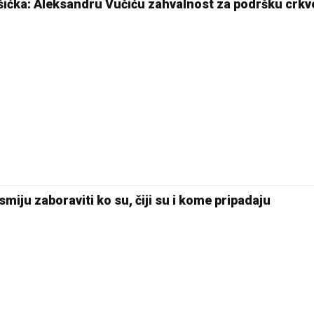
šićka: Aleksandru Vučiću zahvalnost za podršku crkv
 smiju zaboraviti ko su, čiji su i kome pripadaju