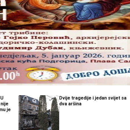
PU
Dvije tragedije i jedan svijet sa
nije
dva aršina
mu je