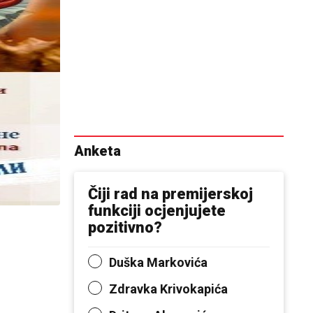
Anketa
Čiji rad na premijerskoj
funkciji ocjenjujete
pozitivno?
Duška Markovića
Zdravka Krivokapića