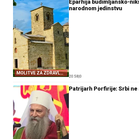
Eparhija budimljansko-nik
narodnom jedinstvu
MOLITVE ZA ZDRAVLJE
20:58
|
0
I USPJEH
Patrijarh Porfirije: Srbi ne