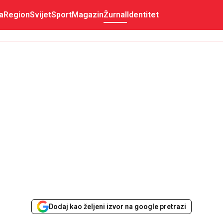
a
Region
Svijet
Sport
Magazin
Žurnal
Identitet
Dodaj kao željeni izvor na google pretrazi