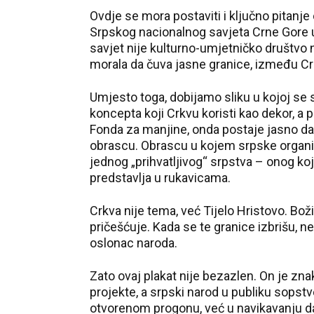
Ovdje se mora postaviti i ključno pitanje
Srpskog nacionalnog savjeta Crne Gore u
savjet nije kulturno-umjetničko društvo ni
morala da čuva jasne granice, između Crkve
Umjesto toga, dobijamo sliku u kojoj se s
koncepta koji Crkvu koristi kao dekor, a 
Fonda za manjine, onda postaje jasno da 
obrascu. Obrascu u kojem srpske organiz
jednog „prihvatljivog“ srpstva – onog koj
predstavlja u rukavicama.
Crkva nije tema, već Tijelo Hristovo. Božić
pričešćuje. Kada se te granice izbrišu, 
oslonac naroda.
Zato ovaj plakat nije bezazlen. On je zna
projekte, a srpski narod u publiku sopstv
otvorenom progonu, već u navikavanju da 