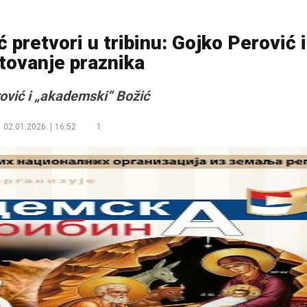
 pretvori u tribinu: Gojko Perović i
tovanje praznika
ović i „akademski“ Božić
02.01.2026.
16:52
1