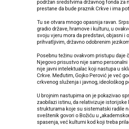
podržan sredstvima državnog fonda za ma
prestane da bude praznik Crkve i ima pot
Tu se otvara mnogo opasnija ravan. Srpski 
gradio države, hramove i kulturu, u ova
svoju vjeru mora da predstavi, objasni i o
prihvatljivim, državno odobrenim jezikom
Posebnu težinu ovakvom pristupu daje čin
Njegovo prisustvo nije samo personalni 
nije javni intelektualac koji nastupa u s
Crkve. Međutim, Gojko Perović je već godi
crkvenog služenja i javnog, ideološkog p
U brojnim nastupima on je pokazivao spr
zaobilazi istinu, da relativizuje istorijske
strukturama koje su sistematski radile na
sveštenik govori o Božiću u „akademskom“
spasenja, već kulturni kod koji treba prila