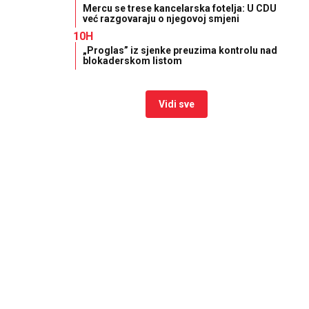
Mercu se trese kancelarska fotelja: U CDU
već razgovaraju o njegovoj smjeni
10H
„Proglas” iz sjenke preuzima kontrolu nad
blokaderskom listom
Vidi sve