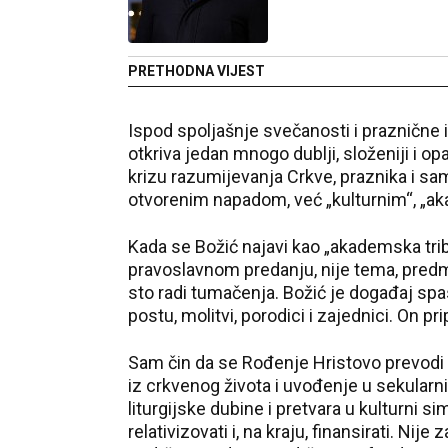
PRETHODNA VIJEST
Ispod spoljašnje svečanosti i praznične ik
otkriva jedan mnogo dublji, složeniji i o
krizu razumijevanja Crkve, praznika i sam
otvorenim napadom, već „kulturnim“, „a
Kada se Božić najavi kao „akademska tribi
pravoslavnom predanju, nije tema, predmet
sto radi tumačenja. Božić je događaj spasen
postu, molitvi, porodici i zajednici. On prip
Sam čin da se Rođenje Hristovo prevodi
iz crkvenog života i uvođenje u sekularni,
liturgijske dubine i pretvara u kulturni s
relativizovati i, na kraju, finansirati. Nij