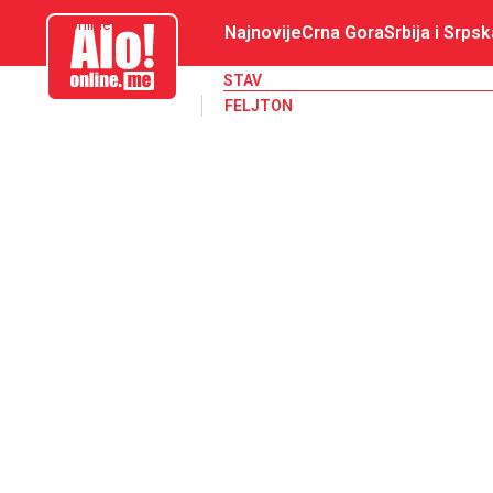
aloonline.me
Najnovije
Crna Gora
Srbija i Srpsk
STAV
FELJTON