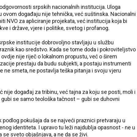
 odgovornosti srpskih nacionalnih institucija. Uloga
 ovom događaju nije tehnička, već suštinska. Nacionalni
ti NVO za apliciranje projekata, već institucija koja bi
 i države, vjere i politike, svetog i profanog.
rpske institucije dobrovoljno stavljaju u službu
praznik kao sredstvo. Kada se tome doda i pokroviteljstvo
ovdje nije riječ o lokalnom propustu, već o širem
acije prestaju da budu subjekti, a postaju instrumenti
e ne smeta, ne postavlja teška pitanja i svoju vjeru
 nije događaj za tribinu, već tajna za koju se posti, moli i
ne gubi se samo teološka tačnost – gubi se duhovni
k podlog pokušaja da se najveći praznici pretvaraju u
enog identiteta. I upravo tu leži najdublja opasnost - ne u
se sveto objašnjava, a ne da se živi.