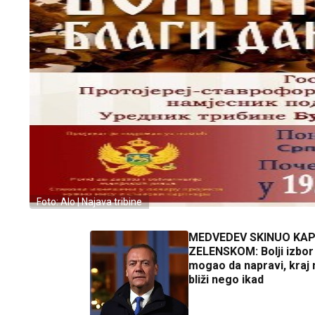
Foto: Alo | Najava tribine
MEDVEDEV SKINUO KA
ZELENSKOM: Bolji izbor 
mogao da napravi, kraj 
bliži nego ikad