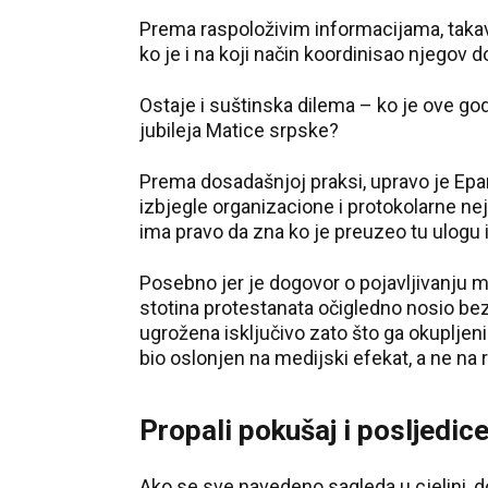
Prema raspoloživim informacijama, takav 
ko je i na koji način koordinisao njegov d
Ostaje i suštinska dilema – ko je ove go
jubileja Matice srpske?
Prema dosadašnjoj praksi, upravo je Eparh
izbjegle organizacione i protokolarne ne
ima pravo da zna ko je preuzeo tu ulogu 
Posebno jer je dogovor o pojavljivanju mi
stotina protestanata očigledno nosio bez
ugrožena isključivo zato što ga okupljeni
bio oslonjen na medijski efekat, a ne na
Propali pokušaj i posljedic
Ako se sve navedeno sagleda u cjelini, d