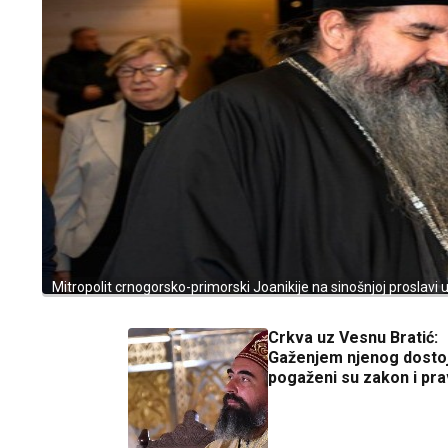
Mitropolit crnogorsko-primorski Joanikije na sinošnjoj proslav
Crkva uz Vesnu Bratić:
Gaženjem njenog dosto
pogaženi su zakon i pra