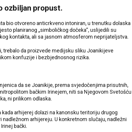
 ozbiljan propust.
vrata bio otvoreno anticrkveno intoniran, u trenutku dolaska
jesto planiranog „simboličkog dočeka“, uslijedili su
čkog kontakta, ali sa jasnom atmosferom neprijateljstva.
i, trebalo da proizvede medijsku sliku Joanikijeve
ikom konfuzije i bezbjednosnog rizika.
njenica da se Joanikije, prema svjedočenjima prisutnih,
mitropolitom bačkim Irinejem, niti sa Njegovom Svetošću
ka, ni prilikom odlaska.
 kada arhijerej dolazi na kanonsku teritoriju drugog
avi nadležnom arhijereju. U konkretnom slučaju, nadležni
Irinej bački.