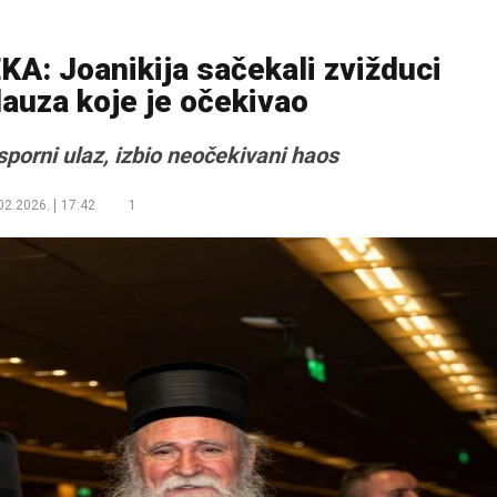
: Joanikija sačekali zvižduci
auza koje je očekivao
sporni ulaz, izbio neočekivani haos
02.2026.
17:42
1