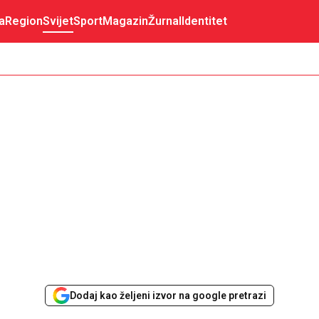
a
Region
Svijet
Sport
Magazin
Žurnal
Identitet
Dodaj kao željeni izvor na google pretrazi