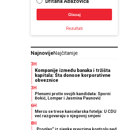
Dritana Abazovića
Glasaj
Rezultati
Najnovije
Najčitanije
3H
Kompanije između banaka i tržišta
kapitala: Šta donose korporativne
obveznice
3H
Plenumi protiv svojih kandidata: Sporni
Đokić, Lompar i Jasmina Paunović
6H
Mercu se trese kancelarska fotelja: U CDU
već razgovaraju o njegovoj smjeni
8H
„Proglas” iz sjenke preuzima kontrolu nad