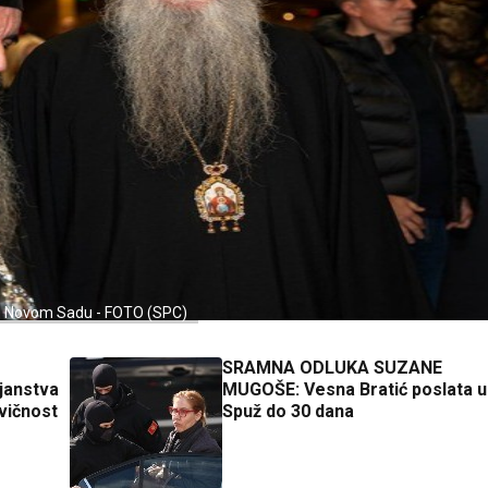
i u Novom Sadu - FOTO (SPC)
SRAMNA ODLUKA SUZANE
janstva
MUGOŠE: Vesna Bratić poslata u
vičnost
Spuž do 30 dana