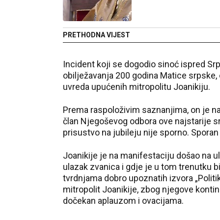
PRETHODNA VIJEST
Incident koji se dogodio sinoć ispred S
obilježavanja 200 godina Matice srpske, o
uvreda upućenih mitropolitu Joanikiju.
Prema raspoloživim saznanjima, on je na
član Njegoševog odbora ove najstarije sr
prisustvo na jubileju nije sporno. Sporan
Joanikije je na manifestaciju došao na u
ulazak zvanica i gdje je u tom trenutku 
tvrdnjama dobro upoznatih izvora „Politik
mitropolit Joanikije, zbog njegove konti
dočekan aplauzom i ovacijama.