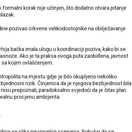
formalni korak nije učinjen, što dodatno otvara pitanje
olazak.
dine pozivao crkvene velikodostojnike na obilježavanje
ija bačka imala ulogu u koordinaciji poziva, kako bi se
jasnoće. Ako je ta praksa ovoga puta zaobiđena, javnost
i sa kojim ovlašćenjem.
tropolita na mjestu gdje je bilo okupljeno nekoliko
bjednosni rizik. Činjenica da je njegova bezbjednost bila
 nisu prepoznali, paradoksalno svjedoči da je čitav plan
 realnu procjenu ambijenta.
e
obija se slika neuspjelog scenarija. Pokušaj da se