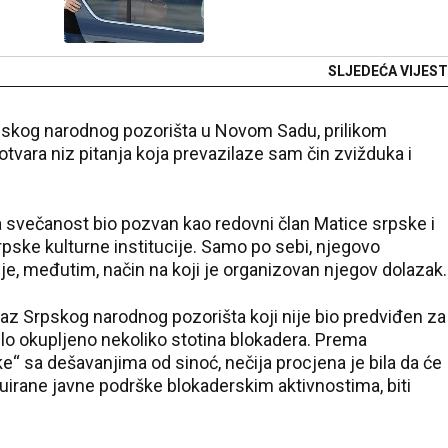
SLJEDEĆA VIJEST
rpskog narodnog pozorišta u Novom Sadu, prilikom
tvara niz pitanja koja prevazilaze sam čin zvižduka i
 svečanost bio pozvan kao redovni član Matice srpske i
pske kulturne institucije. Samo po sebi, njegovo
 je, međutim, način na koji je organizovan njegov dolazak.
laz Srpskog narodnog pozorišta koji nije bio predviđen za
bilo okupljeno nekoliko stotina blokadera. Prema
e“ sa dešavanjima od sinoć, nečija procjena je bila da će
nuirane javne podrške blokaderskim aktivnostima, biti