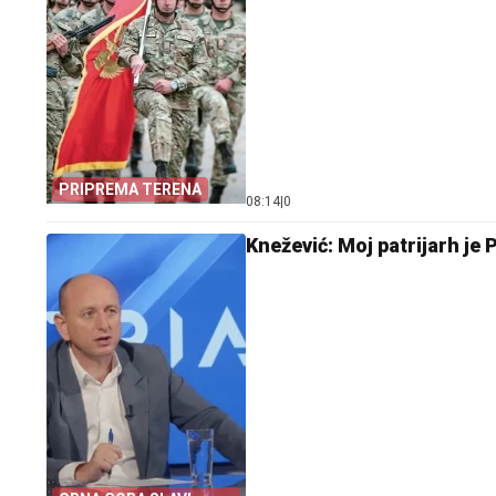
PRIPREMA TERENA
08:14
|
0
Knežević: Moj patrijarh je 