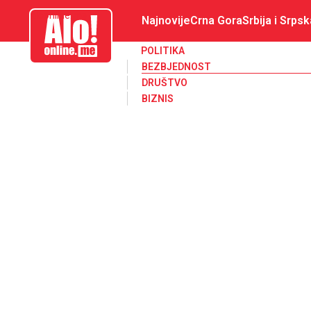
aloonline.me
Najnovije
Crna Gora
Srbija i Srpsk
POLITIKA
BEZBJEDNOST
DRUŠTVO
BIZNIS