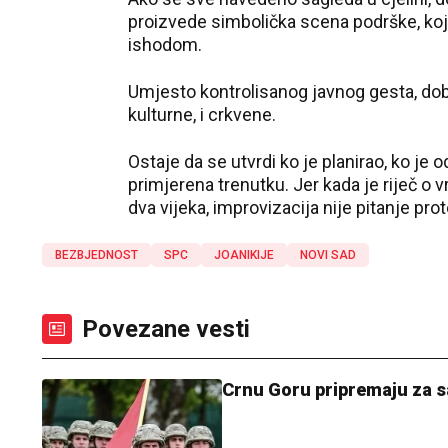
proizvede simbolička scena podrške, koja 
ishodom.
Umjesto kontrolisanog javnog gesta, dobij
kulturne, i crkvene.
Ostaje da se utvrdi ko je planirao, ko je 
primjerena trenutku. Jer kada je riječ o v
dva vijeka, improvizacija nije pitanje pr
BEZBJEDNOST
SPC
JOANIKIJE
NOVI SAD
Povezane vesti
Crnu Goru pripremaju za s