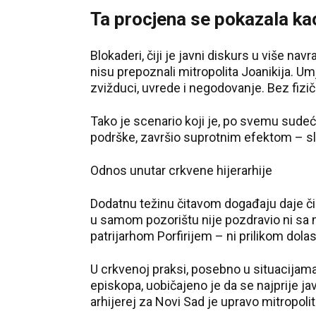
Ta procjena se pokazala kao
Blokaderi, čiji je javni diskurs u više na
nisu prepoznali mitropolita Joanikija. Um
zvižduci, uvrede i negodovanje. Bez fizi
Tako je scenario koji je, po svemu sudeć
podrške, završio suprotnim efektom – sl
Odnos unutar crkvene hijerarhije
Dodatnu težinu čitavom događaju daje či
u samom pozorištu nije pozdravio ni sa 
patrijarhom Porfirijem – ni prilikom dolas
U crkvenoj praksi, posebno u situacijama
episkopa, uobičajeno je da se najprije j
arhijerej za Novi Sad je upravo mitropolit 