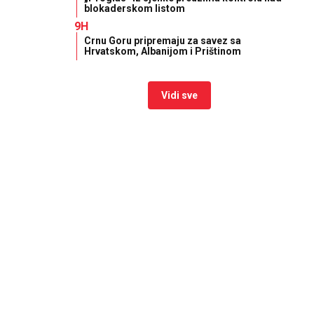
blokaderskom listom
9H
Crnu Goru pripremaju za savez sa
Hrvatskom, Albanijom i Prištinom
Vidi sve