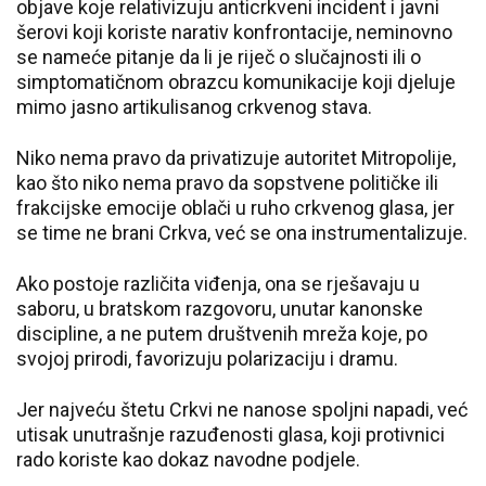
objave koje relativizuju anticrkveni incident i javni
šerovi koji koriste narativ konfrontacije, neminovno
se nameće pitanje da li je riječ o slučajnosti ili o
simptomatičnom obrazcu komunikacije koji djeluje
mimo jasno artikulisanog crkvenog stava.
Niko nema pravo da privatizuje autoritet Mitropolije,
kao što niko nema pravo da sopstvene političke ili
frakcijske emocije oblači u ruho crkvenog glasa, jer
se time ne brani Crkva, već se ona instrumentalizuje.
Ako postoje različita viđenja, ona se rješavaju u
saboru, u bratskom razgovoru, unutar kanonske
discipline, a ne putem društvenih mreža koje, po
svojoj prirodi, favorizuju polarizaciju i dramu.
Jer najveću štetu Crkvi ne nanose spoljni napadi, već
utisak unutrašnje razuđenosti glasa, koji protivnici
rado koriste kao dokaz navodne podjele.