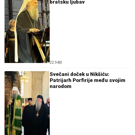
bratsku ljubav
22:54
|
0
Svečani doček u Nikšiću:
Patrijarh Porfirije među svojim
narodom