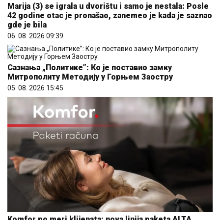
Marija (3) se igrala u dvorištu i samo je nestala: Posle
42 godine otac je pronašao, zanemeo je kada je saznao
gde je bila
06. 08. 2026 09:39
Сазнања „Политике”: Ко је поставио замку
Митрополиту Методију у Горњем Заостру
05. 08. 2026 15:45
Komfor po meri klijenata: nova linija paketa ALTA