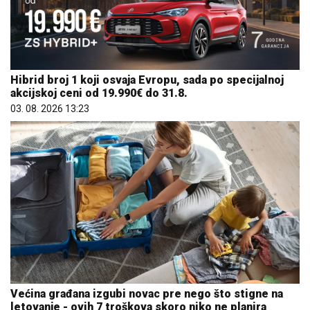
Hibrid broj 1 koji osvaja Evropu, sada po specijalnoj
akcijskoj ceni od 19.990€ do 31.8.
03. 08. 2026 13:23
Većina građana izgubi novac pre nego što stigne na
letovanje - ovih 7 troškova skoro niko ne planira