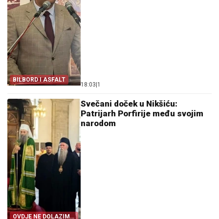
BILBORD I ASFALT
18:03
|
1
Svečani doček u Nikšiću:
Patrijarh Porfirije među svojim
narodom
OVDJE NE DOLAZIM