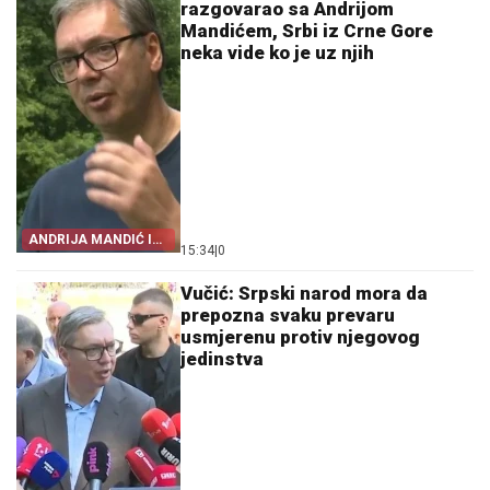
razgovarao sa Andrijom
Mandićem, Srbi iz Crne Gore
neka vide ko je uz njih
ANDRIJA MANDIĆ I
15:34
|
0
VLAST U PODGORICI
Vučić: Srpski narod mora da
prepozna svaku prevaru
usmjerenu protiv njegovog
jedinstva