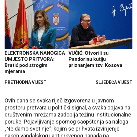
ELEKTRONSKA NANOGICA
VUČIĆ: Otvorili su
UMJESTO PRITVORA:
Pandorinu kutiju
Bratić pod strogim
priznanjem tzv. Kosova
mjerama
PRETHODNA VIJEST
SLJEDEĆA VIJEST
Ovih dana se svaka riječ izgovorena u javnom
prostoru pretvara u politički signal, a svaka objava na
društvenim mrežama zadobija težinu institucionalne
poruke. Pojavljivanje spornog saopštenja sa naloga
„Ne damo svetinje“, kojim se prihvata izvinjenje
nakon vandalskog i anticrkvenog napada na