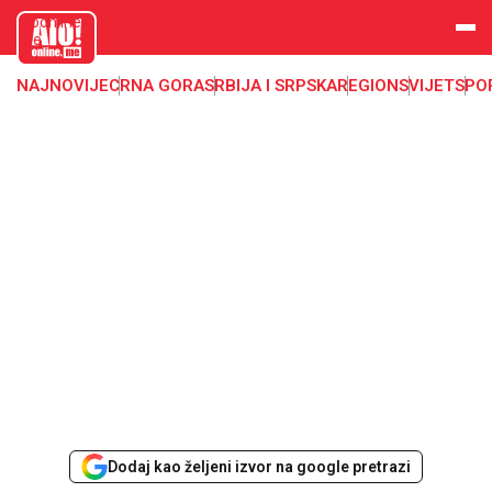
aloonline.
me
NAJNOVIJE
CRNA GORA
SRBIJA I SRPSKA
REGION
SVIJET
SPO
Dodaj kao željeni izvor na google pretrazi