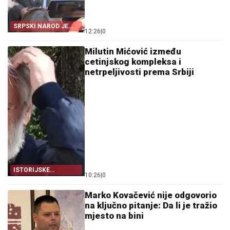
SRPSKI NAROD JE
12:26
|
0
JEDAN
Milutin Mićović između
cetinjskog kompleksa i
netrpeljivosti prema Srbiji
ISTORIJSKE
10:26
|
0
ČINJENICE
Marko Kovačević nije odgovorio
na ključno pitanje: Da li je tražio
mjesto na bini