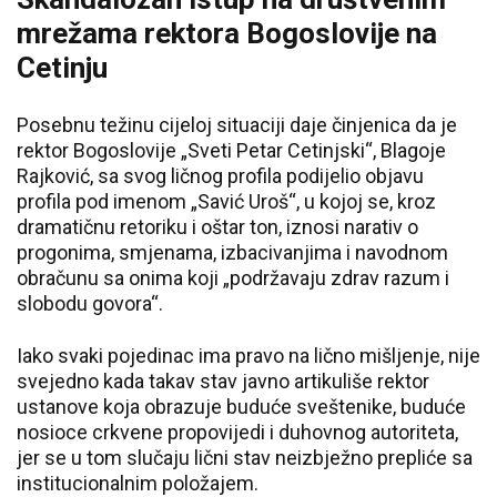
mrežama rektora Bogoslovije na
Cetinju
Posebnu težinu cijeloj situaciji daje činjenica da je
rektor Bogoslovije „Sveti Petar Cetinjski“, Blagoje
Rajković, sa svog ličnog profila podijelio objavu
profila pod imenom „Savić Uroš“, u kojoj se, kroz
dramatičnu retoriku i oštar ton, iznosi narativ o
progonima, smjenama, izbacivanjima i navodnom
obračunu sa onima koji „podržavaju zdrav razum i
slobodu govora“.
Iako svaki pojedinac ima pravo na lično mišljenje, nije
svejedno kada takav stav javno artikuliše rektor
ustanove koja obrazuje buduće sveštenike, buduće
nosioce crkvene propovijedi i duhovnog autoriteta,
jer se u tom slučaju lični stav neizbježno prepliće sa
institucionalnim položajem.