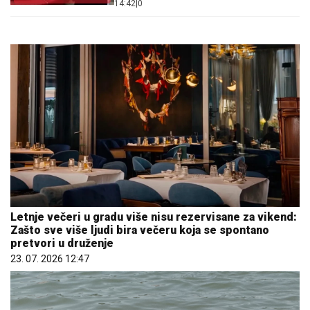
14:42
|
0
KAO GOST
Letnje večeri u gradu više nisu rezervisane za vikend:
Zašto sve više ljudi bira večeru koja se spontano
pretvori u druženje
23. 07. 2026 12:47