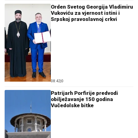
Orden Svetog Georgija Vladimiru
Vukoviću za vjernost istini i
Srpskoj pravoslavnoj crkvi
08:42
|
0
Patrijarh Porfirije predvodi
obilježavanje 150 godina
Vučedolske bitke