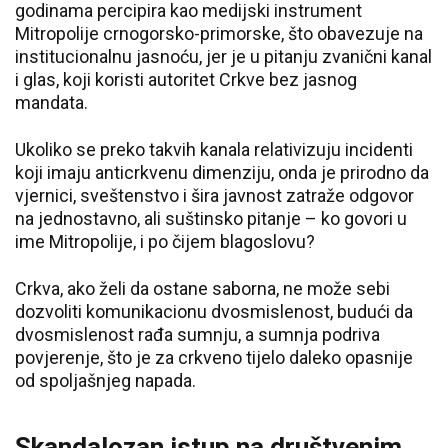
godinama percipira kao medijski instrument
Mitropolije crnogorsko-primorske, što obavezuje na
institucionalnu jasnoću, jer je u pitanju zvanični kanal
i glas, koji koristi autoritet Crkve bez jasnog
mandata.
Ukoliko se preko takvih kanala relativizuju incidenti
koji imaju anticrkvenu dimenziju, onda je prirodno da
vjernici, sveštenstvo i šira javnost zatraže odgovor
na jednostavno, ali suštinsko pitanje – ko govori u
ime Mitropolije, i po čijem blagoslovu?
Crkva, ako želi da ostane saborna, ne može sebi
dozvoliti komunikacionu dvosmislenost, budući da
dvosmislenost rađa sumnju, a sumnja podriva
povjerenje, što je za crkveno tijelo daleko opasnije
od spoljašnjeg napada.
Skandalozan istup na društvenim