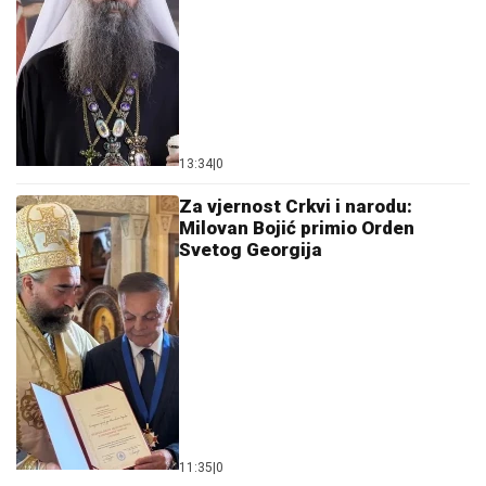
13:34
|
0
Za vjernost Crkvi i narodu:
Milovan Bojić primio Orden
Svetog Georgija
11:35
|
0