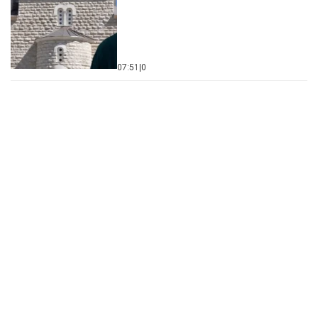
07:51
|
0