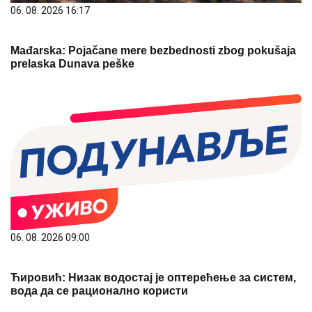
06. 08. 2026 16:17
Mađarska: Pojačane mere bezbednosti zbog pokušaja
prelaska Dunava peške
06. 08. 2026 09:00
Ћировић: Низак водостај је оптерећење за систем,
вода да се рационално користи