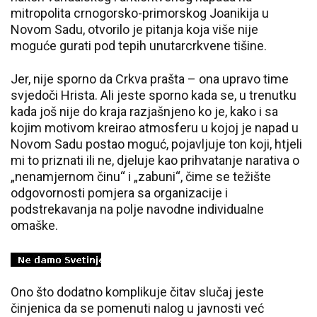
mitropolita crnogorsko-primorskog Joanikija u
Novom Sadu, otvorilo je pitanja koja više nije
moguće gurati pod tepih unutarcrkvene tišine.
Jer, nije sporno da Crkva prašta – ona upravo time
svjedoči Hrista. Ali jeste sporno kada se, u trenutku
kada još nije do kraja razjašnjeno ko je, kako i sa
kojim motivom kreirao atmosferu u kojoj je napad u
Novom Sadu postao moguć, pojavljuje ton koji, htjeli
mi to priznati ili ne, djeluje kao prihvatanje narativa o
„nenamjernom činu“ i „zabuni“, čime se težište
odgovornosti pomjera sa organizacije i
podstrekavanja na polje navodne individualne
omaške.
Ono što dodatno komplikuje čitav slučaj jeste
činjenica da se pomenuti nalog u javnosti već