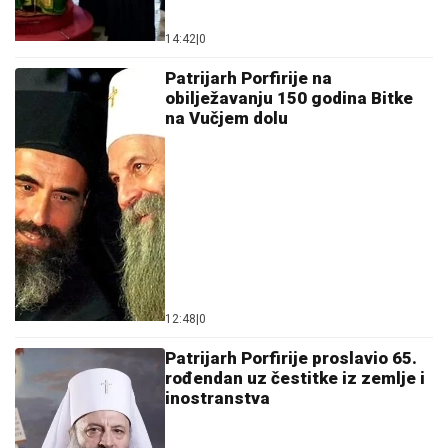
14:42
|
0
Patrijarh Porfirije na
obilježavanju 150 godina Bitke
na Vučjem dolu
12:48
|
0
Patrijarh Porfirije proslavio 65.
rođendan uz čestitke iz zemlje i
inostranstva