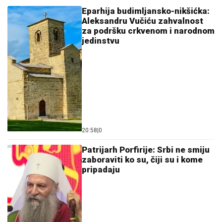
Eparhija budimljansko-nikšićka:
Aleksandru Vučiću zahvalnost
za podršku crkvenom i narodnom
jedinstvu
20:58
|
0
Patrijarh Porfirije: Srbi ne smiju
zaboraviti ko su, čiji su i kome
pripadaju