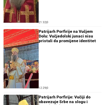
21:32
|
0
Patrijarh Porfirije na Vučjem
Dolu: Vučjedolski junaci nisu
pristali da promijene identitet
12:29
|
0
Patrijarh Porfirije: Vučiji do
obavezuje Srbe na slogu i