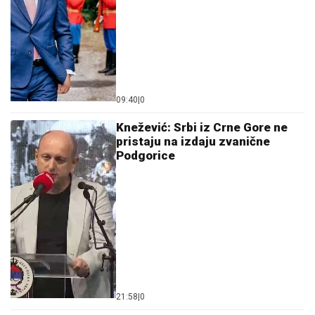
09:40
|
0
Knežević: Srbi iz Crne Gore ne
pristaju na izdaju zvanične
Podgorice
21:58
|
0
Crna Gora šalje diplomatu na
proslavu zločinačke „Oluje”