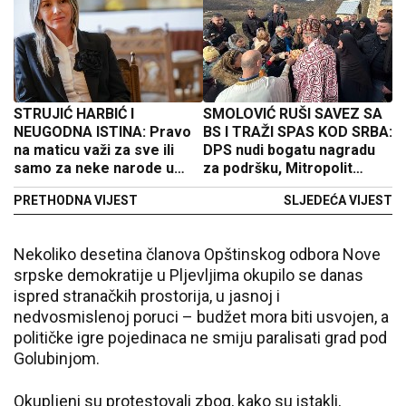
STRUJIĆ HARBIĆ I
SMOLOVIĆ RUŠI SAVEZ SA
NEUGODNA ISTINA: Pravo
BS I TRAŽI SPAS KOD SRBA:
na maticu važi za sve ili
DPS nudi bogatu nagradu
samo za neke narode u
za podršku, Mitropolit
Crnoj Gori
Metodije mu poslao
PRETHODNA VIJEST
SLJEDEĆA VIJEST
odgovor nakon što je
upitan
Nekoliko desetina članova Opštinskog odbora Nove
srpske demokratije u Pljevljima okupilo se danas
ispred stranačkih prostorija, u jasnoj i
nedvosmislenoj poruci – budžet mora biti usvojen, a
političke igre pojedinaca ne smiju paralisati grad pod
Golubinjom.
Okupljeni su protestovali zbog, kako su istakli,