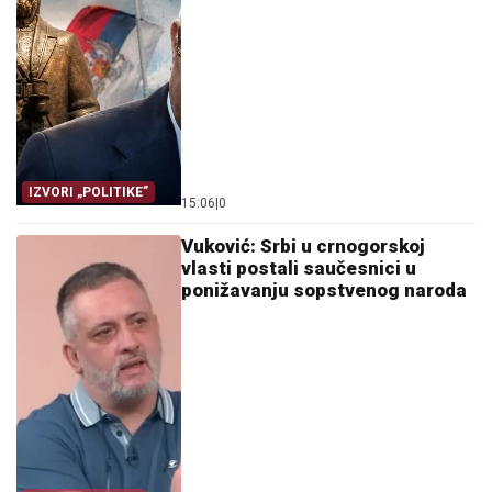
IZVORI „POLITIKE”
15:06
|
0
Vuković: Srbi u crnogorskoj
vlasti postali saučesnici u
ponižavanju sopstvenog naroda