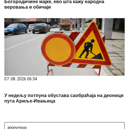
07. 08. 2026 06:34
У недељу потпуна обустава саобраћаја на деоници
пута Ариље-Ивањица