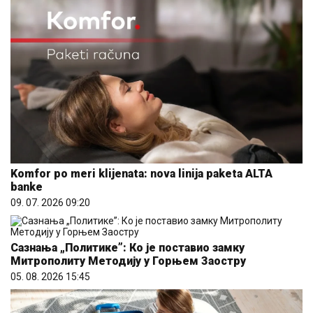
Komfor po meri klijenata: nova linija paketa ALTA
banke
09. 07. 2026 09:20
Сазнања „Политике”: Ко је поставио замку
Митрополиту Методију у Горњем Заостру
05. 08. 2026 15:45