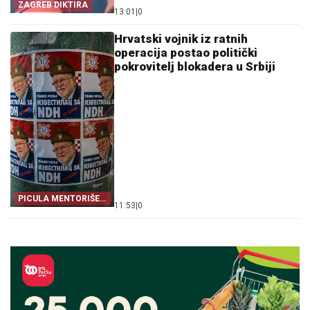
ZAGREB DIKTIRA
13:01
|
0
Hrvatski vojnik iz ratnih
operacija postao politički
pokrovitelj blokadera u Srbiji
PICULA MENTORIŠE
11:53
|
0
BLOKADERE