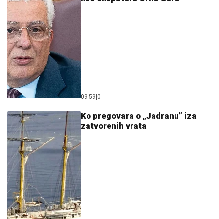
09:59
|
0
Ko pregovara o „Jadranu” iza
zatvorenih vrata
14:28
|
0