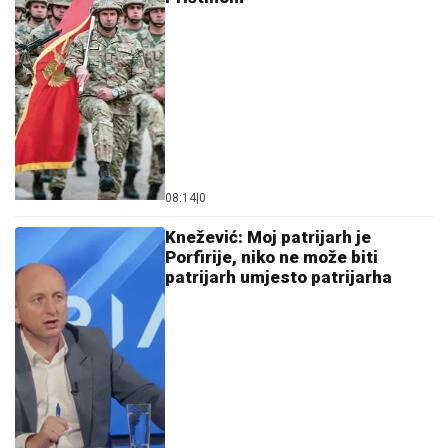
08:14
|
0
Knežević: Moj patrijarh je
Porfirije, niko ne može biti
patrijarh umjesto patrijarha
07:55
|
0