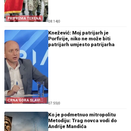
PRIPREMA TERENA
08:14
|
0
Knežević: Moj patrijarh je
Porfirije, niko ne može biti
patrijarh umjesto patrijarha
CRNA GORA SLAVI
07:55
|
0
„OLUJU“
Ko je podmetnuo mitropolitu
Metodiju: Trag novca vodi do
Andrije Mandića