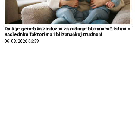
Da li je genetika zaslužna za rađanje blizanaca? Istina o
naslednim faktorima i blizanačkoj trudnoći
06. 08. 2026 06:38
Marija (3) se igrala u dvorištu i samo je nestala: Posle
42 godine otac je pronašao, zanemeo je kada je saznao
gde je bila