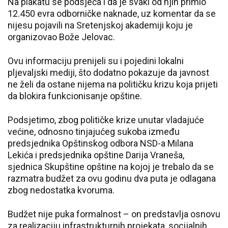
Na plakatu se podsjeća i da je svaki od njih primio
12.450 evra odborničke naknade, uz komentar da se
nijesu pojavili na Sretenjskoj akademiji koju je
organizovao Bože Jelovac.
Ovu informaciju prenijeli su i pojedini lokalni
pljevaljski mediji, što dodatno pokazuje da javnost
ne želi da ostane nijema na političku krizu koja prijeti
da blokira funkcionisanje opštine.
Podsjetimo, zbog političke krize unutar vladajuće
većine, odnosno tinjajućeg sukoba između
predsjednika Opštinskog odbora NSD-a Milana
Lekića i predsjednika opštine Darija Vraneša,
sjednica Skupštine opštine na kojoj je trebalo da se
razmatra budžet za ovu godinu dva puta je odlagana
zbog nedostatka kvoruma.
Budžet nije puka formalnost – on predstavlja osnovu
za realizaciju infrastrukturnih projekata, socijalnih