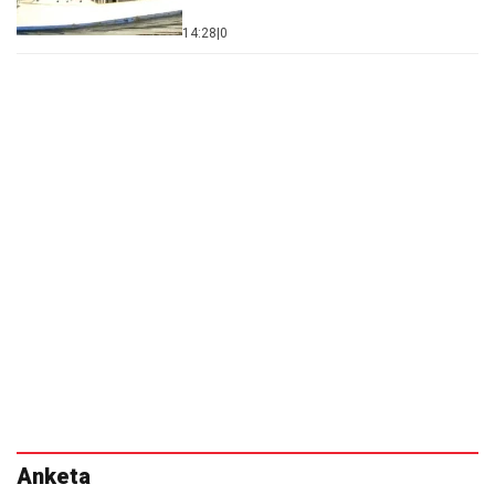
Anketa
Čiji rad na premijerskoj funkciji