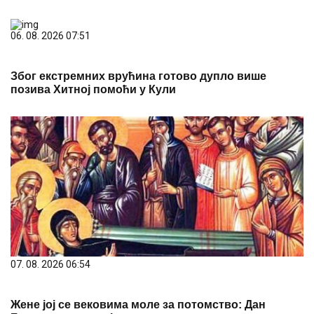
Због екстремних врућина готово дупло више
позива Хитној помоћи у Кули
07. 08. 2026 06:54
Жене јој се вековима моле за потомство: Дан
Богородичине мајке, ево шта кажу народна
веровања и обичаји