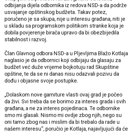
odbijanja dijela odbornika iz redova NSD-a da podrže
usvajanje opštinskog budžeta. Takav potez,
poručeno je sa skupa, nije u interesu građana, niti je
u skladu sa programskom politikom stranke koja je
dobila povjerenje birača upravo da bi obezbijedila
stabilnost i razvoj.
Član Glavnog odbora NSD-a u Pljevljima Blažo Kotlaja
naglasio je da odbornici koji odbijaju da glasaju za
budžet već duže vrijeme bojkotuju rad Skupštine
opštine, te da se ni danas nisu odazvali pozivu da
dođu i objasne svoje postupke.
„Dolaskom nove garniture vlasti ovaj grad je počeo
da živi. Svi treba da se borimo za interes grada i svih
građana, a ne za interes pojedinaca. Te odbornike
smo mi glasali. Nismo mi ovdje zbog njih, nego su
oni tamo zbog nas i mislim da bi trebalo da rade u
našem interesu“, poručio je Kotlaja, najavljujući da će