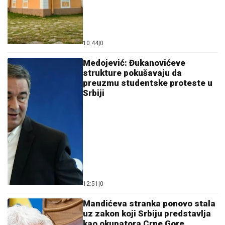
10:44
|
0
Medojević: Đukanovićeve
strukture pokušavaju da
preuzmu studentske proteste u
Srbiji
12:51
|
0
Mandićeva stranka ponovo stala
uz zakon koji Srbiju predstavlja
kao okupatora Crne Gore