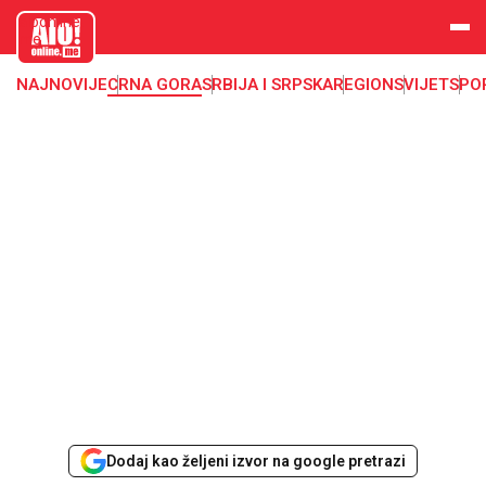
aloonline.
me
NAJNOVIJE
CRNA GORA
SRBIJA I SRPSKA
REGION
SVIJET
SPO
Dodaj kao željeni izvor na google pretrazi