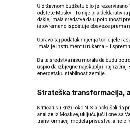
U državnom budžetu bilo je rezervisano 1,
odštete Moskvi. To nije bila deklarativna p
dakle, imala sredstva da u potpunosti 
istovremeno ispoštuje obaveze prema ru
Upravo taj podatak mijenja ton cijele rasp
Imala je instrument u rukama – i sprem
Da ta sredstva nisu morala da budu pot
uspio da izbjegne najskuplji i najrizični
energetsku stabilnost zemlje.
Strateška transformacija, a
Kritičari su krizu oko NIS-a pokušali da
analize iz Moskve, uključujući i one sa Va
transformaciji modela prisustva, a ne o 