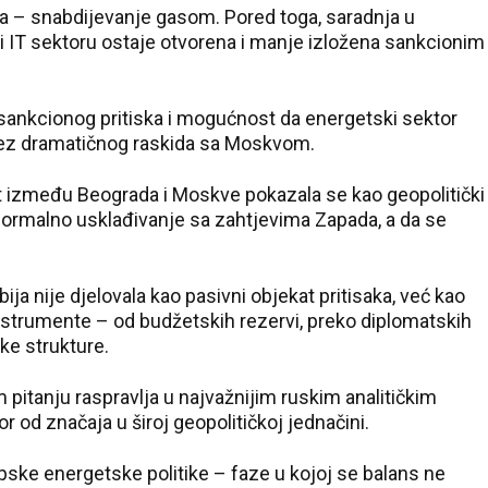
ja – snabdijevanje gasom. Pored toga, saradnja u
ri i IT sektoru ostaje otvorena i manje izložena sankcionim
 sankcionog pritiska i mogućnost da energetski sektor
, bez dramatičnog raskida sa Moskvom.
t između Beograda i Moskve pokazala se kao geopolitički
formalno usklađivanje sa zahtjevima Zapada, a da se
bija nije djelovala kao pasivni objekat pritisaka, već kao
 instrumente – od budžetskih rezervi, preko diplomatskih
ke strukture.
pitanju raspravlja u najvažnijim ruskim analitičkim
 od značaja u široj geopolitičkoj jednačini.
pske energetske politike – faze u kojoj se balans ne