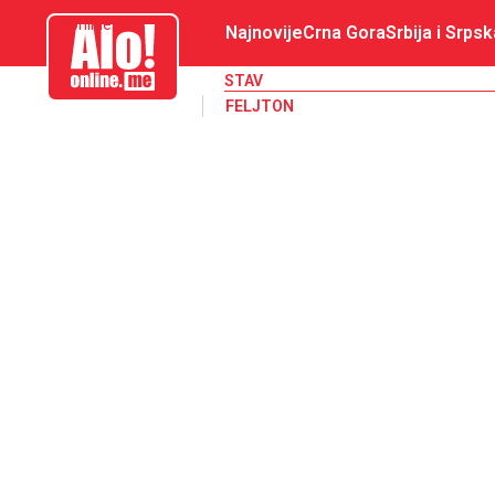
aloonline.me
Najnovije
Crna Gora
Srbija i Srpsk
STAV
FELJTON