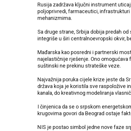
Rusija zadržava ključni instrument utica
poljoprivredi, farmaceutici, infrastruktu
mehanizmima.
Sa druge strane, Srbija dobija predah od
integriše u širi centralnoevropski okvir
Mađarska kao posredni i partnerski mos
najelastičnije rješenje. Ono omogućava 
suštinski ne prekinu strateške veze.
Najvažnija poruka cijele krize jeste da Sr
država koja je koristila sve raspoložive
kanala, do kreativnog modeliranja vlasnič
I činjenica da se o srpskom energetskom 
krugovima govori da Beograd ostaje faktor
NIS je postao simbol jedne nove faze sr