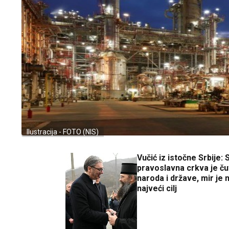
Ilustracija - FOTO (NIS)
Vučić iz istočne Srbije:
pravoslavna crkva je č
naroda i države, mir je 
najveći cilj