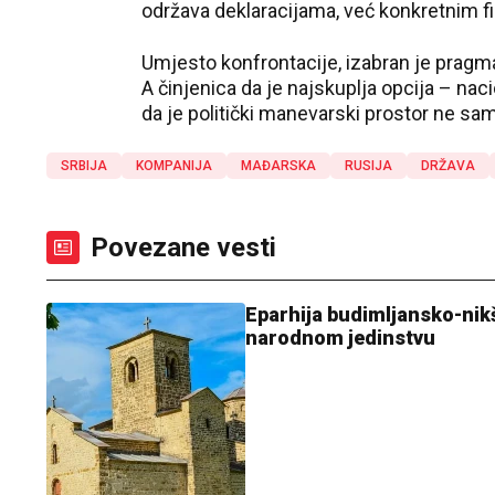
održava deklaracijama, već konkretnim fi
Umjesto konfrontacije, izabran je pragma
A činjenica da je najskuplja opcija – naci
da je politički manevarski prostor ne sam
SRBIJA
KOMPANIJA
MAĐARSKA
RUSIJA
DRŽAVA
Povezane vesti
Eparhija budimljansko-nik
narodnom jedinstvu