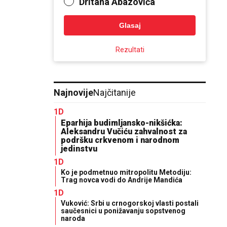
Dritana Abazovića
Glasaj
Rezultati
Najnovije
Najčitanije
1D
Eparhija budimljansko-nikšićka:
Aleksandru Vučiću zahvalnost za
podršku crkvenom i narodnom
jedinstvu
1D
Ko je podmetnuo mitropolitu Metodiju:
Trag novca vodi do Andrije Mandića
1D
Vuković: Srbi u crnogorskoj vlasti postali
saučesnici u ponižavanju sopstvenog
naroda