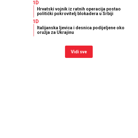
1D
Hrvatski vojnik iz ratnih operacija postao
politički pokrovitelj blokadera u Srbiji
1D
Italijanska ljevica i desnica podijeljene oko
oružja za Ukrajinu
Vidi sve