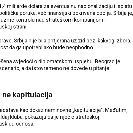
4 milijarde dolara za eventualnu nacionalizaciju i isplatu
olitička poruka, već finansijski pokrivena opcija. Srbija je,
preuzme kontrolu nad strateškom kompanijom i
skoj strani.
rave. Srbija nije bila pritjerana uz zid bez ikakvog izbora.
nost da ga upotrebi ako bude neophodno.
rošena svjedoči o diplomatskom uspjehu. Beograd je
ji scenario, a da istovremeno ne dovede u pitanje
 ne kapitulacija
 predstave kao dokaz neminovne „kapitulacije”. Međutim,
ldaj kluba, pokazuju da je riječ o strateškoj
raskidu odnosa.