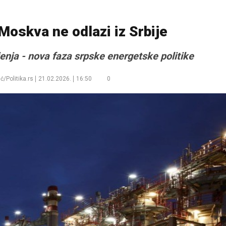
 Moskva ne odlazi iz Srbije
enja - nova faza srpske energetske politike
ć/Politika.rs
21.02.2026.
16:50
0