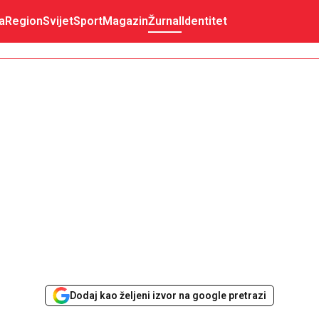
a
Region
Svijet
Sport
Magazin
Žurnal
Identitet
Dodaj kao željeni izvor na google pretrazi