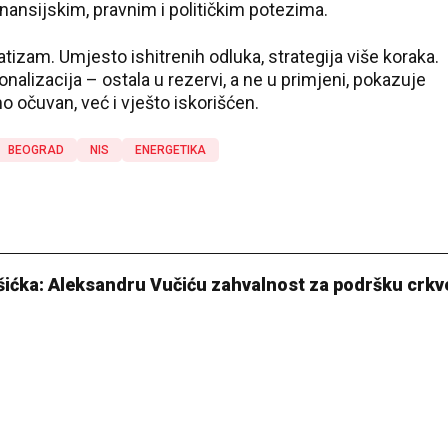
nansijskim, pravnim i političkim potezima.
tizam. Umjesto ishitrenih odluka, strategija više koraka.
onalizacija – ostala u rezervi, a ne u primjeni, pokazuje
o očuvan, već i vješto iskorišćen.
BEOGRAD
NIS
ENERGETIKA
šićka: Aleksandru Vučiću zahvalnost za podršku crkv