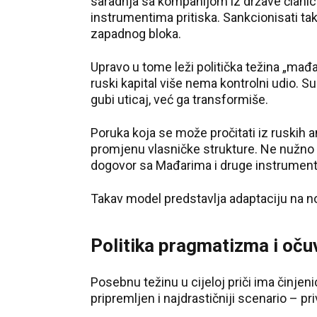
saradnja sa kompanijom iz države članic
instrumentima pritiska. Sankcionisati tak
zapadnog bloka.
Upravo u tome leži politička težina „mađ
ruski kapital više nema kontrolni udio. 
gubi uticaj, već ga transformiše.
Poruka koja se može pročitati iz ruskih an
promjenu vlasničke strukture. Ne nužno ka
dogovor sa Mađarima i druge instrumente
Takav model predstavlja adaptaciju na no
Politika pragmatizma i oč
Posebnu težinu u cijeloj priči ima činjeni
pripremljen i najdrastičniji scenario – p