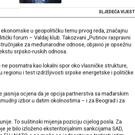
SLJEDEĆA VIJEST
iz ekonomske u geopolitičku temu prvog reda, značajnu
litički forum – Valdaj klub. Takozvani „Putinov raspravni
ne stručnjake za međunarodne odnose, objavio je opsežnu
tekstu srpsko-ruskih odnosa.
e ne posmatra kao lokalni spor oko vlasničke strukture,
egionu i test izdržljivosti srpske energetske i političke
e jasnija ocjena da je opcija partnerstva sa mađarskim
jmudriji izbor u datim okolnostima – i za Beograd i za
nije. To suštinski mijenja poziciju cijelog posla. Za
oje je bilo izloženo eksteritorijalnim sankcijama SAD,