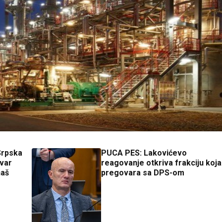
 Srpska
PUCA PES: Lakovićevo
uvar
reagovanje otkriva frakciju koja
naš
pregovara sa DPS-om