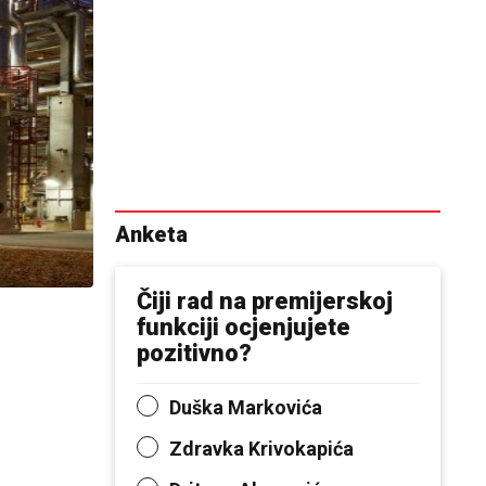
Anketa
Čiji rad na premijerskoj
funkciji ocjenjujete
pozitivno?
Duška Markovića
Zdravka Krivokapića