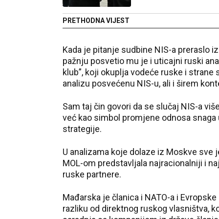
PRETHODNA VIJEST
Kada je pitanje sudbine NIS-a preraslo 
pažnju posvetio mu je i uticajni ruski ana
klub”, koji okuplja vodeće ruske i stra
analizu posvećenu NIS-u, ali i širem kon
Sam taj čin govori da se slučaj NIS-a viš
već kao simbol promjene odnosa snaga u r
strategije.
U analizama koje dolaze iz Moskve sve j
MOL-om predstavljala najracionalniji i na
ruske partnere.
Mađarska je članica i NATO-a i Evropske u
razliku od direktnog ruskog vlasništva, k