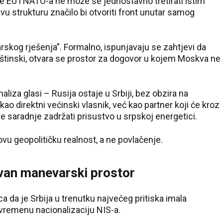
e EU i NATO-a ne može se jednostavno tretirati istim
vu strukturu značilo bi otvoriti front unutar samog
arskog rješenja”. Formalno, ispunjavaju se zahtjevi da
Suštinski, otvara se prostor za dogovor u kojem Moskva ne
aliza glasi – Rusija ostaje u Srbiji, bez obzira na
o direktni većinski vlasnik, već kao partner koji će kroz
 saradnje zadržati prisustvo u srpskoj energetici.
vu geopolitičku realnost, a ne povlačenje.
uvan manevarski prostor
ca da je Srbija u trenutku najvećeg pritiska imala
rivremenu nacionalizaciju NIS-a.