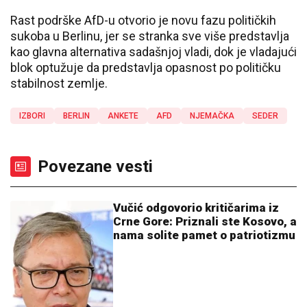
Rast podrške AfD-u otvorio je novu fazu političkih
sukoba u Berlinu, jer se stranka sve više predstavlja
kao glavna alternativa sadašnjoj vladi, dok je vladajući
blok optužuje da predstavlja opasnost po političku
stabilnost zemlje.
IZBORI
BERLIN
ANKETE
AFD
NJEMAČKA
SEDER
Povezane vesti
Vučić odgovorio kritičarima iz
Crne Gore: Priznali ste Kosovo, a
nama solite pamet o patriotizmu