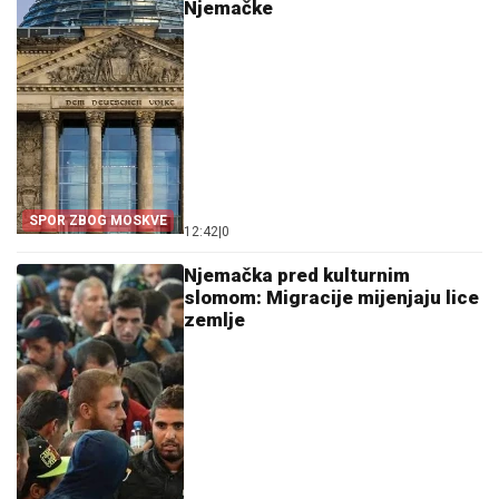
Njemačke
SPOR ZBOG MOSKVE
12:42
|
0
Njemačka pred kulturnim
slomom: Migracije mijenjaju lice
zemlje