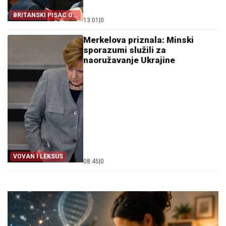
BRITANSKI PISAC O
13:01
|
0
NJEMAČKOJ
Merkelova priznala: Minski
sporazumi služili za
naoružavanje Ukrajine
VOVAN I LEKSUS
08:45
|
0