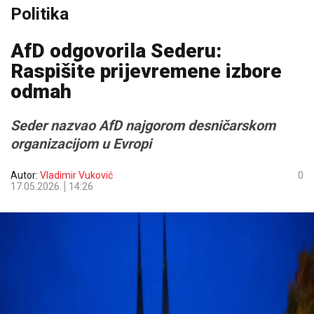
Politika
AfD odgovorila Sederu:
Raspišite prijevremene izbore
odmah
Seder nazvao AfD najgorom desničarskom
organizacijom u Evropi
Autor:
Vladimir Vuković
0
17.05.2026.
14:26