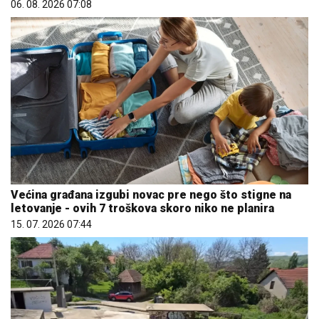
06. 08. 2026 07:08
Većina građana izgubi novac pre nego što stigne na
letovanje - ovih 7 troškova skoro niko ne planira
15. 07. 2026 07:44