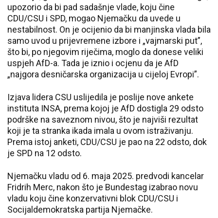
upozorio da bi pad sadašnje vlade, koju čine
CDU/CSU i SPD, mogao Njemačku da uvede u
nestabilnost. On je ocijenio da bi manjinska vlada bila
samo uvod u prijevremene izbore i „vajmarski put”,
što bi, po njegovim riječima, moglo da donese veliki
uspjeh AfD-a. Tada je iznio i ocjenu da je AfD
„najgora desničarska organizacija u cijeloj Evropi”.
Izjava lidera CSU uslijedila je poslije nove ankete
instituta INSA, prema kojoj je AfD dostigla 29 odsto
podrške na saveznom nivou, što je najviši rezultat
koji je ta stranka ikada imala u ovom istraživanju.
Prema istoj anketi, CDU/CSU je pao na 22 odsto, dok
je SPD na 12 odsto.
Njemačku vladu od 6. maja 2025. predvodi kancelar
Fridrih Merc, nakon što je Bundestag izabrao novu
vladu koju čine konzervativni blok CDU/CSU i
Socijaldemokratska partija Njemačke.