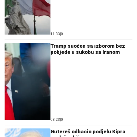
11:33
|
0
Tramp suočen sa izborom bez
pobjede u sukobu sa Iranom
08:23
|
0
Gutereš odbacio podjelu Kipra