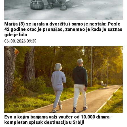
Marija (3) se igrala u dvorištu i samo je nestala: Posle
42 godine otac je pronašao, zanemeo je kada je saznao
gde je bila
06. 08. 2026 09:39
Evo u kojim banjama važi vaučer od 10.000 dinara -
kompletan spisak destinacija u Srbiji