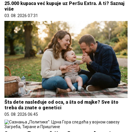
25.000 kupaca već kupuje uz PerSu Extra. A ti? Saznaj
više
03. 08. 2026 07:31
Šta dete nasleđuje od oca, a šta od majke? Sve što
treba da znate o genetici
05. 08. 2026 06:45