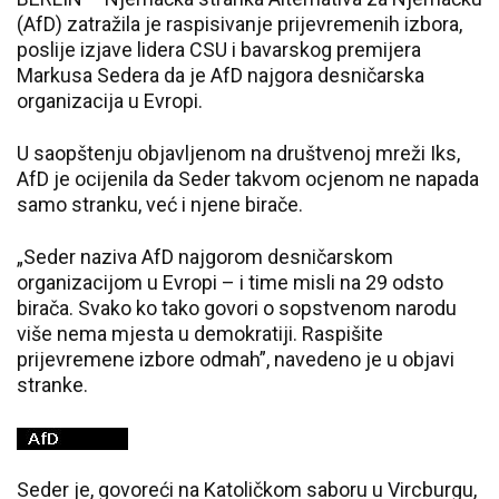
(AfD) zatražila je raspisivanje prijevremenih izbora,
poslije izjave lidera CSU i bavarskog premijera
Markusa Sedera da je AfD najgora desničarska
organizacija u Evropi.
U saopštenju objavljenom na društvenoj mreži Iks,
AfD je ocijenila da Seder takvom ocjenom ne napada
samo stranku, već i njene birače.
„Seder naziva AfD najgorom desničarskom
organizacijom u Evropi – i time misli na 29 odsto
birača. Svako ko tako govori o sopstvenom narodu
više nema mjesta u demokratiji. Raspišite
prijevremene izbore odmah”, navedeno je u objavi
stranke.
Seder je, govoreći na Katoličkom saboru u Vircburgu,