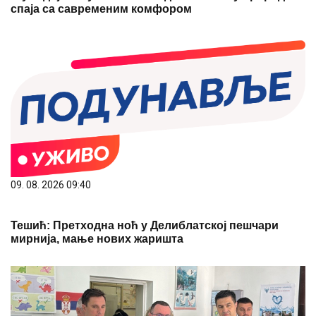
спаја са савременим комфором
09. 08. 2026 09:40
Тешић: Претходна ноћ у Делиблатској пешчари
мирнија, мање нових жаришта