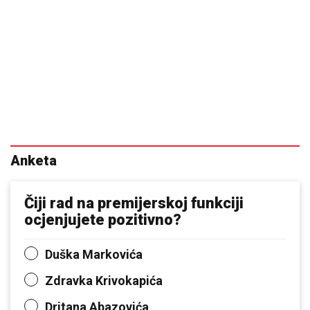
Anketa
Čiji rad na premijerskoj funkciji
ocjenjujete pozitivno?
Duška Markovića
Zdravka Krivokapića
Dritana Abazovića