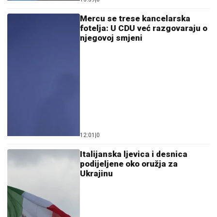
Mercu se trese kancelarska
fotelja: U CDU već razgovaraju o
njegovoj smjeni
12:01
|
0
Italijanska ljevica i desnica
podijeljene oko oružja za
Ukrajinu