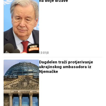
na dvije države
13:01
|
0
Dagdelen traži protjerivanje
ukrajinskog ambasadora iz
Njemačke