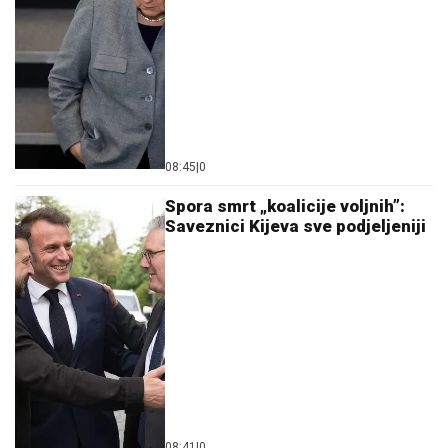
08:45
|
0
Spora smrt „koalicije voljnih”:
Saveznici Kijeva sve podjeljeniji
08:41
|
0