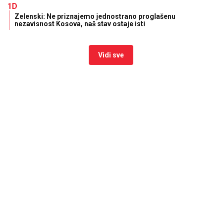
1D
Zelenski: Ne priznajemo jednostrano proglašenu
nezavisnost Kosova, naš stav ostaje isti
Vidi sve