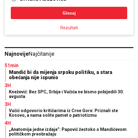
Glasaj
Rezultati
Najnovije
Najčitanije
51min
Mandić bi da mijenja srpsku politiku, a stara
obećanja nije ispunio
3H
Knežević: Bez SPC, Srbije i Vučića ne bismo pobijedili 30.
avgusta
3H
Vučić odgovorio kritičarima iz Crne Gore: Priznali ste
Kosovo, a nama solite pamet o patriotizmu
4H
„Anatomija jedne izdaje”: Papović žestoko o Mandićevom
političkom preobražaju