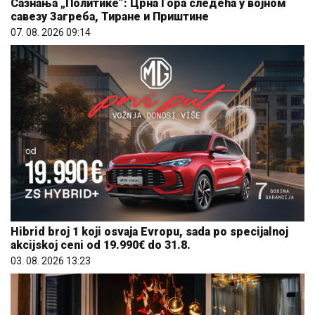
Сазнања „Политике”: Црна Гора следећа у војном
савезу Загреба, Тиране и Приштине
07. 08. 2026 09:14
Hibrid broj 1 koji osvaja Evropu, sada po specijalnoj
akcijskoj ceni od 19.990€ do 31.8.
03. 08. 2026 13:23