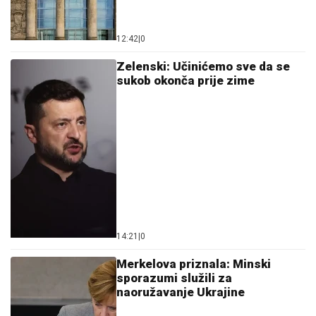
12:42
|
0
Zelenski: Učinićemo sve da se
sukob okonča prije zime
14:21
|
0
Merkelova priznala: Minski
sporazumi služili za
naoružavanje Ukrajine