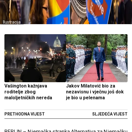
Ilustracija
Vašington kažnjava
Jakov Milatović bio za
roditelje zbog
nezavisnu i vječnu još dok
maloljetničkih nereda
je bio u pelenama
PRETHODNA VIJEST
SLJEDEĆA VIJEST
BERLIN – Njemačka stranka Alternativa za Njemačku