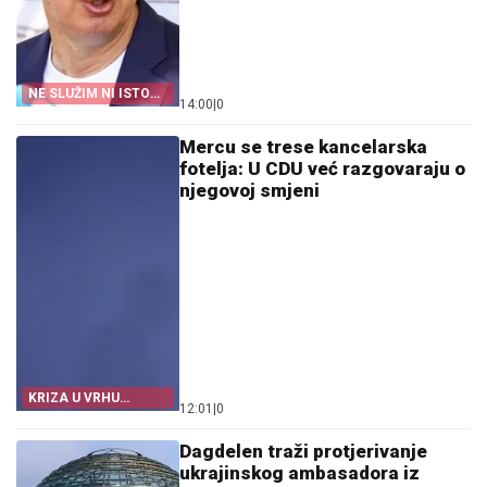
NE SLUŽIM NI ISTOKU
14:00
|
0
NI ZAPADU
Mercu se trese kancelarska
fotelja: U CDU već razgovaraju o
njegovoj smjeni
KRIZA U VRHU
12:01
|
0
NJEMAČKE
Dagdelen traži protjerivanje
ukrajinskog ambasadora iz