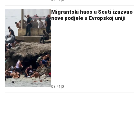
Migrantski haos u Seuti izazvao
nove podjele u Evropskoj uniji
08:41
|
0