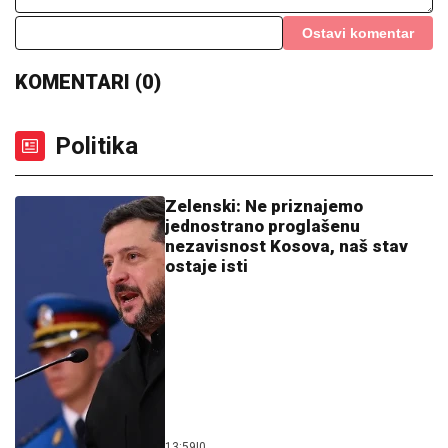
Ostavi komentar
KOMENTARI (0)
Politika
Zelenski: Ne priznajemo
jednostrano proglašenu
nezavisnost Kosova, naš stav
ostaje isti
13:59
|
0