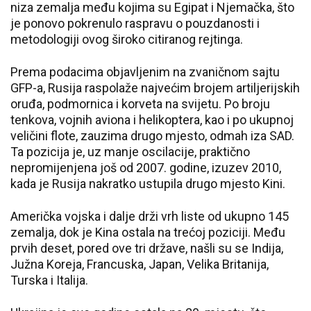
niza zemalja među kojima su Egipat i Njemačka, što
je ponovo pokrenulo raspravu o pouzdanosti i
metodologiji ovog široko citiranog rejtinga.
Prema podacima objavljenim na zvaničnom sajtu
GFP-a, Rusija raspolaže najvećim brojem artiljerijskih
oruđa, podmornica i korveta na svijetu. Po broju
tenkova, vojnih aviona i helikoptera, kao i po ukupnoj
veličini flote, zauzima drugo mjesto, odmah iza SAD.
Ta pozicija je, uz manje oscilacije, praktično
nepromijenjena još od 2007. godine, izuzev 2010,
kada je Rusija nakratko ustupila drugo mjesto Kini.
Američka vojska i dalje drži vrh liste od ukupno 145
zemalja, dok je Kina ostala na trećoj poziciji. Među
prvih deset, pored ove tri države, našli su se Indija,
Južna Koreja, Francuska, Japan, Velika Britanija,
Turska i Italija.