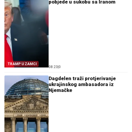
pobjede u sukobu sa Iranom
TRAMP U ZAMCI
08:23
|
0
Dagdelen traži protjerivanje
ukrajinskog ambasadora iz
Njemačke