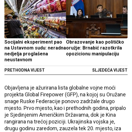
Socijalni eksperiment pao
Obrazovanje kao političko
na Ustavnom sudu: neradna
oružje: Brnabić razotkrila
nedjelja proglašena
opozicionu manipulaciju
neustavnom
PRETHODNA VIJEST
SLJEDEĆA VIJEST
Objavljena je ažurirana lista globalne vojne moći
projekta Global Firepower (GFP), na kojoj su Oružane
snage Ruske Federacije ponovo zadržale drugo
mjesto. Prvo mjesto, kao i prethodnih godina, pripalo
je Sjedinjenim Američkim Državama, dok je Kina
rangirana na trećoj poziciji. Ukrajinska vojska je,
drugu godinu zaredom, zauzela tek 20. mjesto, iza