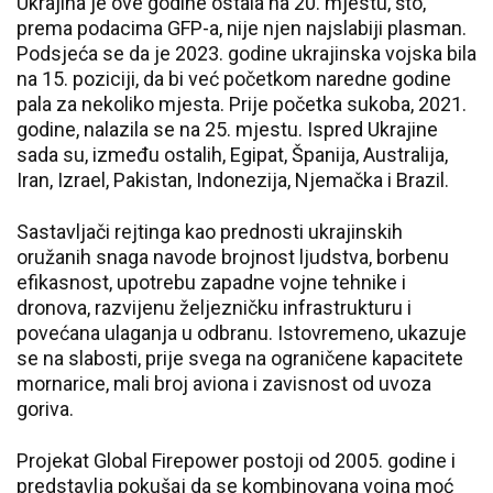
Ukrajina je ove godine ostala na 20. mjestu, što,
prema podacima GFP-a, nije njen najslabiji plasman.
Podsjeća se da je 2023. godine ukrajinska vojska bila
na 15. poziciji, da bi već početkom naredne godine
pala za nekoliko mjesta. Prije početka sukoba, 2021.
godine, nalazila se na 25. mjestu. Ispred Ukrajine
sada su, između ostalih, Egipat, Španija, Australija,
Iran, Izrael, Pakistan, Indonezija, Njemačka i Brazil.
Sastavljači rejtinga kao prednosti ukrajinskih
oružanih snaga navode brojnost ljudstva, borbenu
efikasnost, upotrebu zapadne vojne tehnike i
dronova, razvijenu željezničku infrastrukturu i
povećana ulaganja u odbranu. Istovremeno, ukazuje
se na slabosti, prije svega na ograničene kapacitete
mornarice, mali broj aviona i zavisnost od uvoza
goriva.
Projekat Global Firepower postoji od 2005. godine i
predstavlja pokušaj da se kombinovana vojna moć