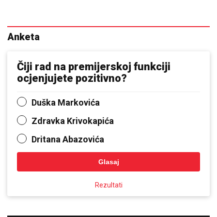
Anketa
Čiji rad na premijerskoj funkciji
ocjenjujete pozitivno?
Duška Markovića
Zdravka Krivokapića
Dritana Abazovića
Glasaj
Rezultati