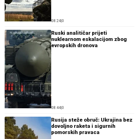
08:24
|
0
Ruski analitičar prijeti
nuklearnom eskalacijom zbog
evropskih dronova
08:44
|
0
Rusija steže obruč: Ukrajina bez
dovoljno raketa i sigurnih
pomorskih pravaca