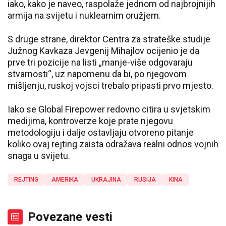
iako, kako je naveo, raspolaže jednom od najbrojnijih
armija na svijetu i nuklearnim oružjem.
S druge strane, direktor Centra za strateške studije
Južnog Kavkaza Jevgenij Mihajlov ocijenio je da
prve tri pozicije na listi „manje-više odgovaraju
stvarnosti“, uz napomenu da bi, po njegovom
mišljenju, ruskoj vojsci trebalo pripasti prvo mjesto.
Iako se Global Firepower redovno citira u svjetskim
medijima, kontroverze koje prate njegovu
metodologiju i dalje ostavljaju otvoreno pitanje
koliko ovaj rejting zaista odražava realni odnos vojnih
snaga u svijetu.
REJTING
AMERIKA
UKRAJINA
RUSIJA
KINA
Povezane vesti