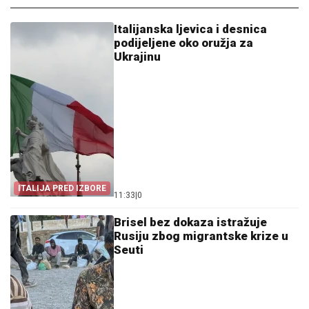
Italijanska ljevica i desnica
podijeljene oko oružja za
Ukrajinu
ITALIJA PRED IZBORE
11:33
|
0
Brisel bez dokaza istražuje
Rusiju zbog migrantske krize u
Seuti