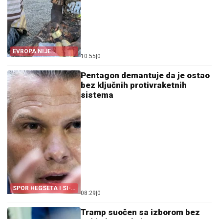
EVROPA NIJE
10:55
|
0
POMOGLA ŠPANIJI
Pentagon demantuje da je ostao
bez ključnih protivraketnih
sistema
SPOR HEGSETA I SI-
08:29
|
0
EN-ENA
Tramp suočen sa izborom bez