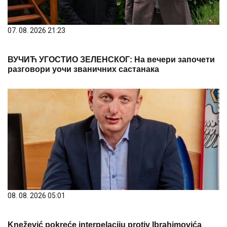
07. 08. 2026 21:23
ВУЧИЋ УГОСТИО ЗЕЛЕНСКОГ: На вечери започети
разговори уочи званичних састанака
08. 08. 2026 05:01
Knežević pokreće interpelaciju protiv Ibrahimovića