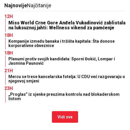
Najnovije
Najčitanije
12H
Miss World Crne Gore Anđela Vukadinović zablistala
na luksuznoj jahti: Wellness vikend za pamćenje
18H
Kompanije između banaka i tržišta kapitala: Šta donose
korporativne obveznice
18H
Plenumi protiv svojih kandidata: Sporni Đokić, Lompar i
Jasmina Paunović
21H
Mercu se trese kancelarska fotelja: U CDU već razgovaraju o
njegovoj smjeni
23H
„Proglas” iz sjenke preuzima kontrolu nad blokaderskom
listom
Vidi sve