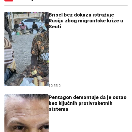
Brisel bez dokaza istražuje
Rusiju zbog migrantske krize u
Seuti
10:55
|
0
Pentagon demantuje da je ostao
bez ključnih protivraketnih
sistema