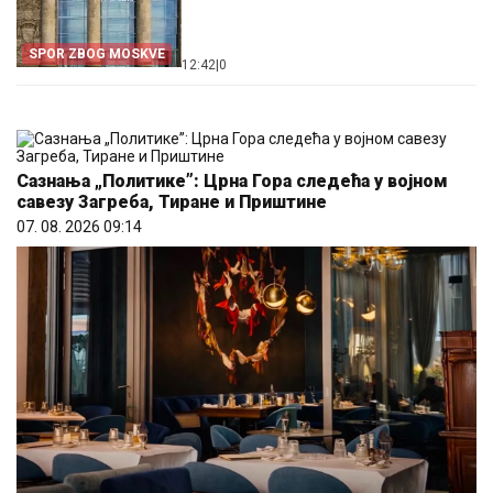
SPOR ZBOG MOSKVE
12:42
|
0
Сазнања „Политике”: Црна Гора следећа у војном
савезу Загреба, Тиране и Приштине
07. 08. 2026 09:14