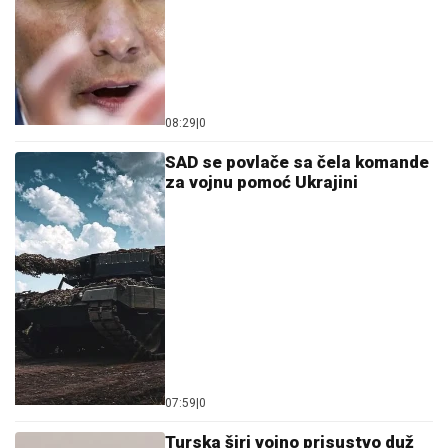
08:29
|
0
SAD se povlače sa čela komande
za vojnu pomoć Ukrajini
07:59
|
0
Turska širi vojno prisustvo duž