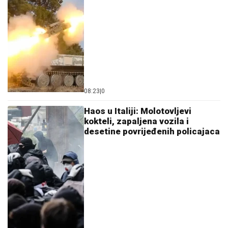
08:23
|
0
Haos u Italiji: Molotovljevi
kokteli, zapaljena vozila i
desetine povrijeđenih policajaca