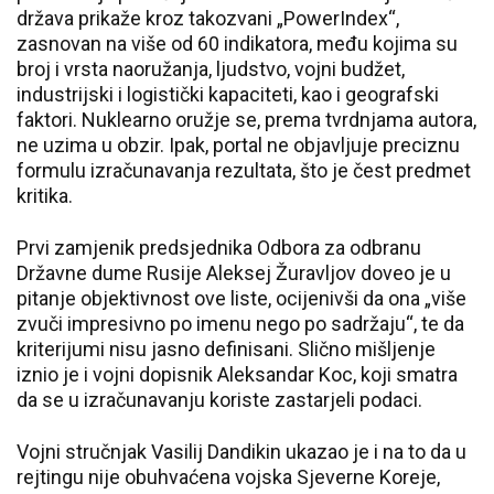
država prikaže kroz takozvani „PowerIndex“,
zasnovan na više od 60 indikatora, među kojima su
broj i vrsta naoružanja, ljudstvo, vojni budžet,
industrijski i logistički kapaciteti, kao i geografski
faktori. Nuklearno oružje se, prema tvrdnjama autora,
ne uzima u obzir. Ipak, portal ne objavljuje preciznu
formulu izračunavanja rezultata, što je čest predmet
kritika.
Prvi zamjenik predsjednika Odbora za odbranu
Državne dume Rusije Aleksej Žuravljov doveo je u
pitanje objektivnost ove liste, ocijenivši da ona „više
zvuči impresivno po imenu nego po sadržaju“, te da
kriterijumi nisu jasno definisani. Slično mišljenje
iznio je i vojni dopisnik Aleksandar Koc, koji smatra
da se u izračunavanju koriste zastarjeli podaci.
Vojni stručnjak Vasilij Dandikin ukazao je i na to da u
rejtingu nije obuhvaćena vojska Sjeverne Koreje,