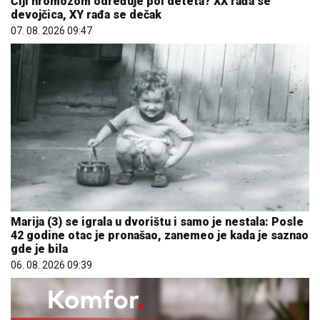
Čiji hromozom određuje pol deteta? XX rađa se
devojčica, XY rađa se dečak
07. 08. 2026 09:47
Marija (3) se igrala u dvorištu i samo je nestala: Posle
42 godine otac je pronašao, zanemeo je kada je saznao
gde je bila
06. 08. 2026 09:39