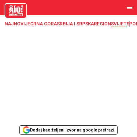
aloonline.
me
NAJNOVIJE
CRNA GORA
SRBIJA I SRPSKA
REGION
SVIJET
SPO
Dodaj kao željeni izvor na google pretrazi