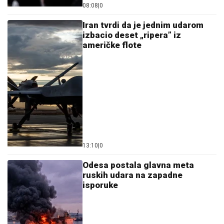
08:08
|
0
Iran tvrdi da je jednim udarom
izbacio deset „ripera” iz
američke flote
13:10
|
0
Odesa postala glavna meta
ruskih udara na zapadne
isporuke