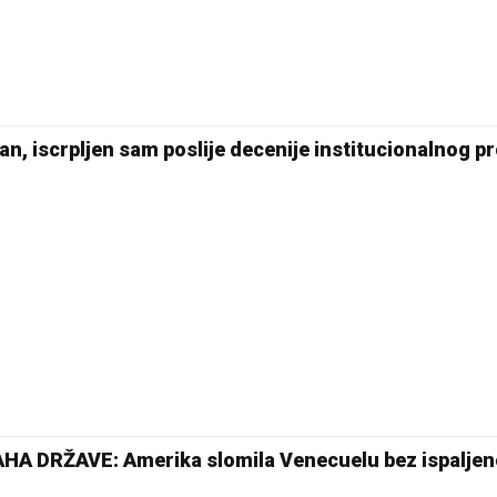
n, iscrpljen sam poslije decenije institucionalnog p
A DRŽAVE: Amerika slomila Venecuelu bez ispalje