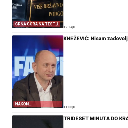
CRNA GORA NA TESTU
12:14
|
0
KNEŽEVIĆ: Nisam zadovolja
NAKON
11:08
|
0
OSLOBAĐAJUĆE
PRESUDE
TRIDESET MINUTA DO KRAH