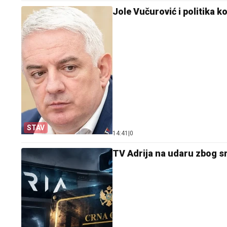
Jole Vučurović i politika
STAV
14:41
|
0
TV Adrija na udaru zbog s