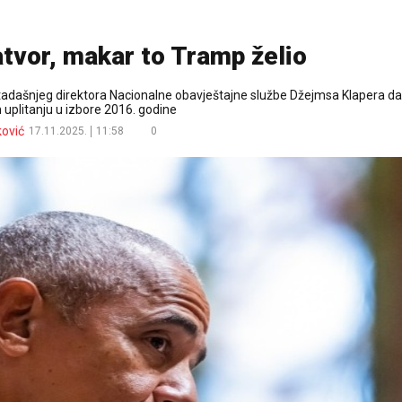
tvor, makar to Tramp želio
tadašnjeg direktora Nacionalne obavještajne službe Džejmsa Klapera da
uplitanju u izbore 2016. godine
ković
17.11.2025.
11:58
0