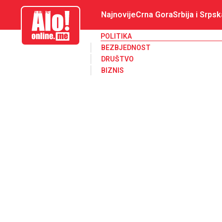
aloonline.me
Najnovije
Crna Gora
Srbija i Srpsk
POLITIKA
BEZBJEDNOST
DRUŠTVO
BIZNIS