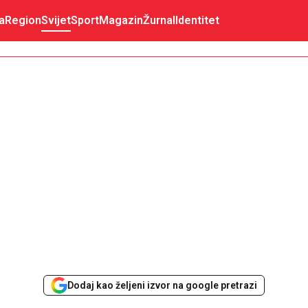
a
Region
Svijet
Sport
Magazin
Žurnal
Identitet
Dodaj kao željeni izvor na google pretrazi