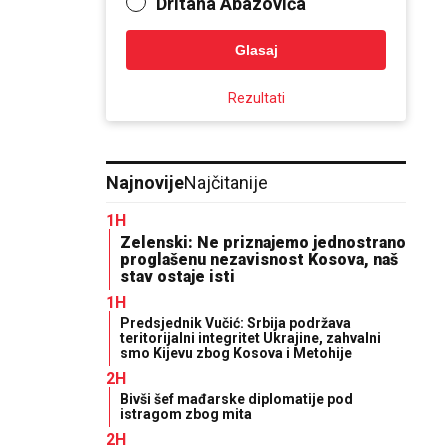
Dritana Abazovića
Glasaj
Rezultati
Najnovije
Najčitanije
1H
Zelenski: Ne priznajemo jednostrano
proglašenu nezavisnost Kosova, naš
stav ostaje isti
1H
Predsjednik Vučić: Srbija podržava
teritorijalni integritet Ukrajine, zahvalni
smo Kijevu zbog Kosova i Metohije
2H
Bivši šef mađarske diplomatije pod
istragom zbog mita
2H