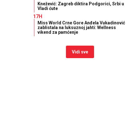
Knežević: Zagreb diktira Podgorici, Srbi u
Vladi ćute
17H
Miss World Crne Gore Anđela Vukadinović
zablistala na luksuznoj jahti: Wellness
vikend za pamćenje
Vidi sve