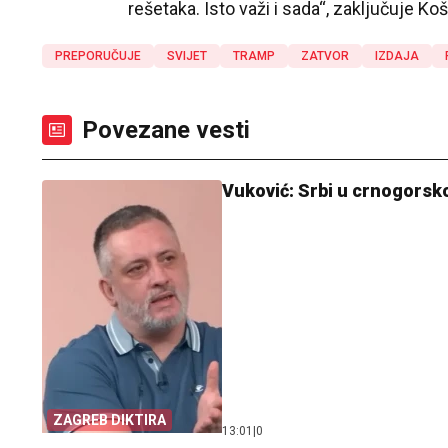
rešetaka. Isto važi i sada“, zaključuje Koš
PREPORUČUJE
SVIJET
TRAMP
ZATVOR
IZDAJA
Povezane vesti
Vuković: Srbi u crnogorsko
ZAGREB DIKTIRA
13:01
|
0