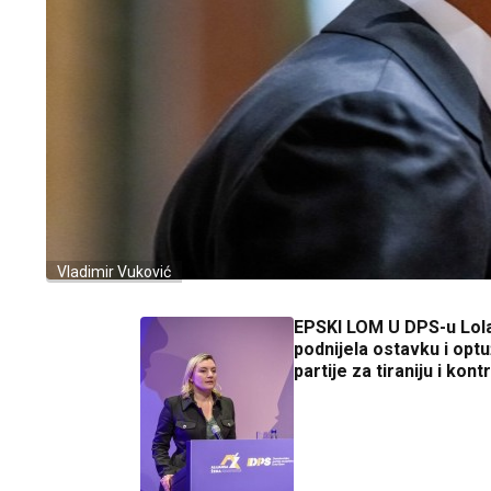
Vladimir Vuković
EPSKI LOM U DPS-u Lol
podnijela ostavku i optu
partije za tiraniju i kont