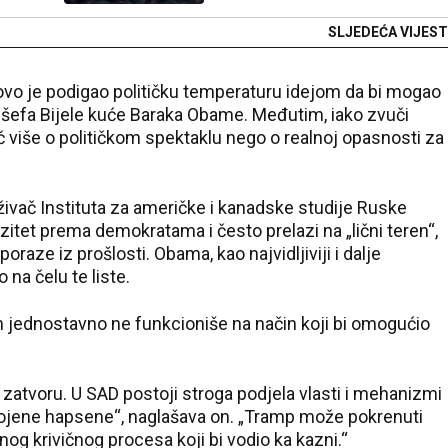
SLJEDEĆA VIJEST
vo je podigao političku temperaturu idejom da bi mogao
g šefa Bijele kuće Baraka Obame. Međutim, iako zvuči
ječ više o političkom spektaklu nego o realnoj opasnosti za
živač Instituta za američke i kanadske studije Ruske
tet prema demokratama i često prelazi na „lični teren“,
poraze iz prošlosti. Obama, kao najvidljiviji i dalje
 na čelu te liste.
m jednostavno ne funkcioniše na način koji bi omogućio
atvoru. U SAD postoji stroga podjela vlasti i mehanizmi
bojene hapsene“, naglašava on. „Tramp može pokrenuti
lnog krivičnog procesa koji bi vodio ka kazni.“