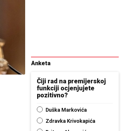
Anketa
Čiji rad na premijerskoj
funkciji ocjenjujete
pozitivno?
Duška Markovića
Zdravka Krivokapića