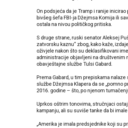
On podsjeća da je Tramp i ranije inicirao
bivšeg šefa FBI-ja Džejmsa Komija ili savj
ostala na nivou političkog pritiska.
S druge strane, ruski senator Aleksej Pu
zatvorsku kaznu“ zbog, kako kaže, izdaj
oživjele nakon što su deklasifikovani im
administracije objavljeni na društvenim 
obavještajne službe Tulsi Gabard.
Prema Gabard, u tim prepiskama nalaze s
službe Džejmsa Klapera da se „pomno pr
2016. godine – što, po njenom tumačenju,
Uprkos oštrim tonovima, stručnjaci ostaj
kampanju, ali su suviše tanke da bi imale
„Amerika je imala predsjednike koji su pra