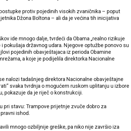
 postupke protiv pojedinih visokih zvaničnika – poput
etnika Džona Boltona – ali da je većina tih inicijativa
škov ide mnogo dalje, tvrdeći da Obama „realno rizikuje
e i pokušaja državnog udara. Njegove optužbe ponovo su
ejlovi pojedinih obavještajaca iz perioda Obamine
mrežama, a koje je podijelila direktorka Nacionalne
e nalozi tadašnjeg direktora Nacionalne obavještajne
ati“ svaka tvrdnja o mogućem ruskom uplitanju u izbore
 pokazuje da je riječ o konstrukciji.
u pri stavu: Trampove prijetnje zvuče dobro za
 pravni ishod.
vili mnogo ozbiljnije greške, pa niko nije završio iza