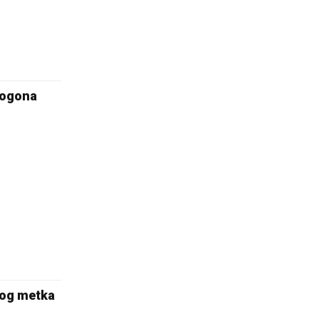
rogona
nog metka