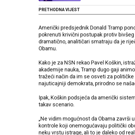
PRETHODNA VIJEST
Američki predsjednik Donald Tramp pono
pokrenuti krivični postupak protiv bivše
dramatično, analitičari smatraju da je ri
Obamu.
Kako je za NSN rekao Pavel Koškin, istra
akademije nauka, Tramp dugo gaji animozi
tražeći način da im se osveti za političke 
najuticajniji demokrata, prirodno se našao
Ipak, Koškin podsjeća da američki siste
takav scenario.
„Ne vidim mogućnost da Obama završi u z
kontrole koji onemogućavaju politički o
neku vrstu istrage, ali to je daleko od rea