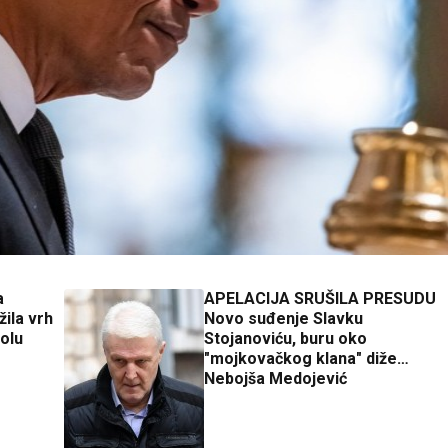
a
APELACIJA SRUŠILA PRESUDU
žila vrh
Novo suđenje Slavku
rolu
Stojanoviću, buru oko
"mojkovačkog klana" diže
Nebojša Medojević