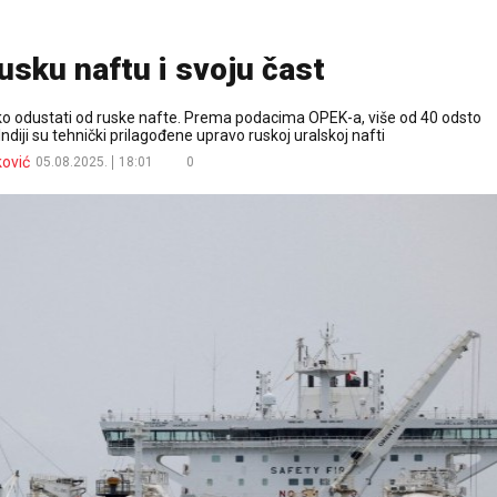
rusku naftu i svoju čast
 lako odustati od ruske nafte. Prema podacima OPEK-a, više od 40 odsto
 Indiji su tehnički prilagođene upravo ruskoj uralskoj nafti
ković
05.08.2025.
18:01
0