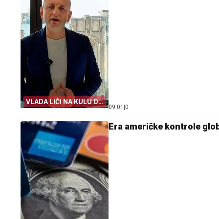
VLADA LIČI NA KULU OD
09:01
|
0
KARATA
Era američke kontrole globa