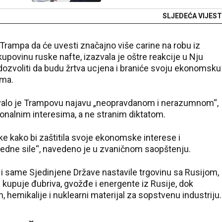
SLJEDEĆA VIJEST
rampa da će uvesti značajno više carine na robu iz
kupovinu ruske nafte, izazvala je oštre reakcije u Nju
e dozvoliti da budu žrtva ucjena i braniće svoju ekonomsku
ima.
azvalo je Trampovu najavu „neopravdanom i nerazumnom“,
cionalnim interesima, a ne stranim diktatom.
e kako bi zaštitila svoje ekonomske interese i
ijedne sile“, navedeno je u zvaničnom saopštenju.
ja i same Sjedinjene Države nastavile trgovinu sa Rusijom,
 kupuje đubriva, gvožđe i energente iz Rusije, dok
 hemikalije i nuklearni materijal za sopstvenu industriju.