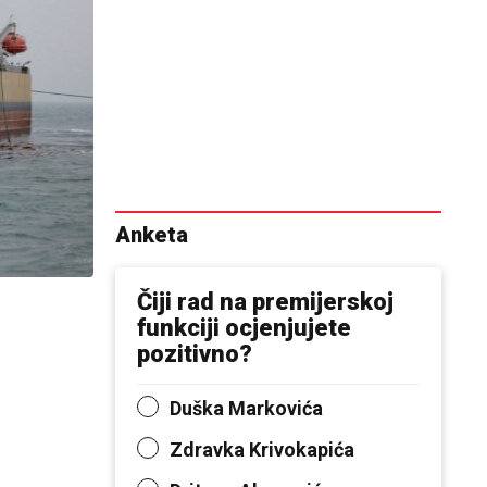
Anketa
Čiji rad na premijerskoj
funkciji ocjenjujete
pozitivno?
Duška Markovića
Zdravka Krivokapića