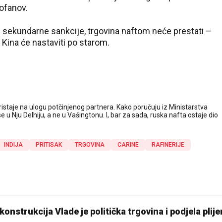
Fofanov.
 sekundarne sankcije, trgovina naftom neće prestati –
i Kina će nastaviti po starom.
e pristaje na ulogu potčinjenog partnera. Kako poručuju iz Ministarstva
e u Nju Delhiju, a ne u Vašingtonu. I, bar za sada, ruska nafta ostaje dio
INDIJA
PRITISAK
TRGOVINA
CARINE
RAFINERIJE
onstrukcija Vlade je politička trgovina i podjela plij