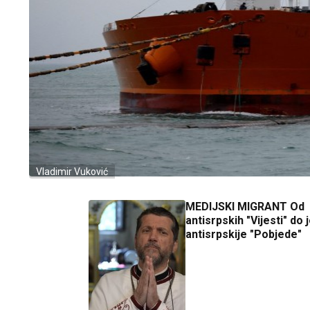
Vladimir Vuković
MEDIJSKI MIGRANT Od
antisrpskih "Vijesti" do 
antisrpskije "Pobjede"