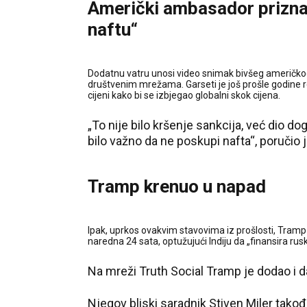
Američki ambasador priznao
naftu“
Dodatnu vatru unosi video snimak bivšeg američkog a
društvenim mrežama. Garseti je još prošle godine r
cijeni kako bi se izbjegao globalni skok cijena.
„To nije bilo kršenje sankcija, već dio do
bilo važno da ne poskupi nafta“, poručio j
Tramp krenuo u napad
Ipak, uprkos ovakvim stavovima iz prošlosti, Tramp 
naredna 24 sata, optužujući Indiju da „finansira ru
Na mreži Truth Social Tramp je dodao i d
Njegov bliski saradnik Stiven Miler takođ