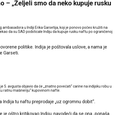
 – „Željeli smo da neko kupuje rusku
mbasadora u Indiji Erika Garsetija, koji je ponovo počeo kružiti na
ekao da su SAD podsticale Indiju da kupuje rusku naftu po ograničenoj
govorene politike. Indija je poštovala uslove, a nama je
e Garseti.
je 5. avgusta objavio da će „znatno povećati“ carine na indijsku robu u
sku ratnu mašineriju“ kupovinom nafte.
a Indija tu naftu preprodaje „uz ogromnu dobit“.
e je oštro kritikovao Indiju, navodeći da se ona „ponaša