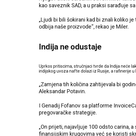
kao saveznik SAD, a u praksi sarađuje sa
„Ljudi bi bili šokirani kad bi znali koliko
odbija naše proizvode“, rekao je Miler.
Indija ne odustaje
Uprkos pritiscima, stručnjaci tvrde da Indija neće
indijskog uvoza nafte dolazi iz Rusije, a rafinerije u
„Zamjena tih količina zahtijevala bi godine 
Aleksandar Potavin.
I Genadij Fofanov sa platforme InvoiceCa
pregovaračke strategije.
„On prijeti, najavljuje 100 odsto carina, 
finansijskim krugovima već se koristi 