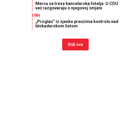
Mercu se trese kancelarska fotelja: U CDU
već razgovaraju o njegovoj smjeni
19H
„Proglas” iz sjenke preuzima kontrolu nad
blokaderskom listom
Vidi sve