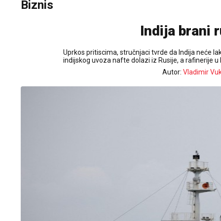
Biznis
Indija brani 
Uprkos pritiscima, stručnjaci tvrde da Indija neće
indijskog uvoza nafte dolazi iz Rusije, a rafinerije u
Autor:
Vladimir Vu