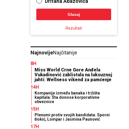
Dritana Abazovića
Glasaj
Rezultati
Najnovije
Najčitanije
8H
Miss World Crne Gore Anđela
Vukadinović zablistala na luksuznoj
jahti: Wellness vikend za pamćenje
14H
Kompanije između banaka i tržišta
kapitala: Šta donose korporativne
obveznice
15H
Plenumi protiv svojih kandidata: Sporni
Đokić, Lompar i Jasmina Paunović
17H