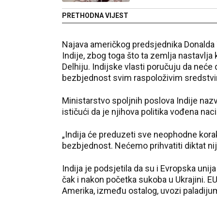
PRETHODNA VIJEST
Najava američkog predsjednika Donalda T
Indije, zbog toga što ta zemlja nastavlja 
Delhiju. Indijske vlasti poručuju da neć
bezbjednost svim raspoloživim sredstv
Ministarstvo spoljnih poslova Indije n
ističući da je njihova politika vođena na
„Indija će preduzeti sve neophodne korak
bezbjednost. Nećemo prihvatiti diktat n
Indija je podsjetila da su i Evropska uni
čak i nakon početka sukoba u Ukrajini. EU
Amerika, između ostalog, uvozi paladijum,