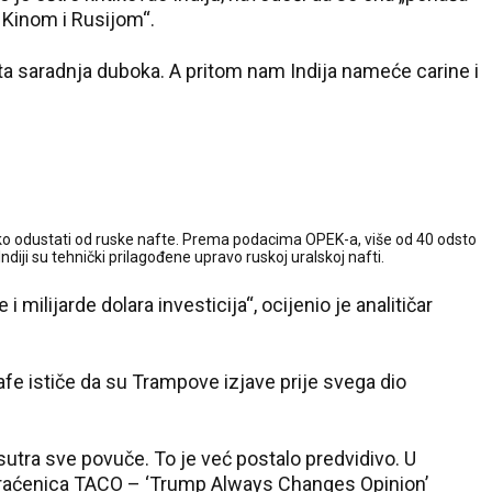
 Kinom i Rusijom“.
 je ta saradnja duboka. A pritom nam Indija nameće carine i
 lako odustati od ruske nafte. Prema podacima OPEK-a, više od 40 odsto
 Indiji su tehnički prilagođene upravo ruskoj uralskoj nafti.
i milijarde dolara investicija“, ocijenio je analitičar
fe ističe da su Trampove izjave prije svega dio
a sutra sve povuče. To je već postalo predvidivo. U
skraćenica TACO – ‘Trump Always Changes Opinion’