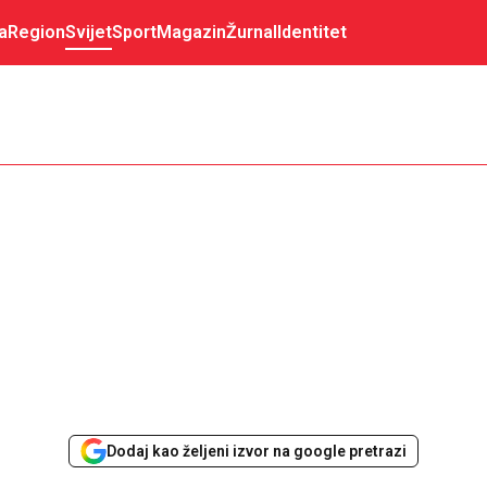
a
Region
Svijet
Sport
Magazin
Žurnal
Identitet
Dodaj kao željeni izvor na google pretrazi