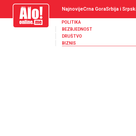
aloonline.me
Najnovije
Crna Gora
Srbija i Srpsk
POLITIKA
BEZBJEDNOST
DRUŠTVO
BIZNIS