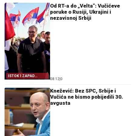
Od RT-a do „Velta”: Vučićeve
poruke o Rusiji, Ukrajini i
nezavisnoj Srbiji
ISTOK I ZAPAD
08:12
|
0
PRENOSE VUČIĆA
Knežević: Bez SPC, Srbije i
Vučića ne bismo pobijedili 30.
avgusta