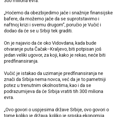
300 miliona evra.
„Hoćemo da obezbijedimo jače i snažnije finansijske
bafere, da možemo jače da se suprotstavimo i
naftnoj krizi i svemu drugom”, poručio je Vučić i
dodao da će se u Srbiji tek graditi.
On je najavio da će oko Vidovdana, kada bude
otvaranje puta Čačak–Kraljevo, biti potpisan još
jedan veliki ugovor, za koji, kako je rekao, neće biti
predfinansiranja.
Vučić je istakao da uzimanje predfinansiranja ne
znači da Srbija nema novca, već da je to pametniji
potez u trenutnim okolnostima, kao i da se
podrazumijeva da će Srbija vratiti tih 300 miliona
evra.
„Ovo govori o uspjesima države Srbije, ovo govori o
tome koliko je država, koliko je srpska ekonomija