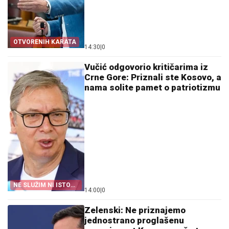
OTVORENIH KARATA
14:30
|
0
Vučić odgovorio kritičarima iz
Crne Gore: Priznali ste Kosovo, a
nama solite pamet o patriotizmu
NE SLUŽIM NI ISTOKU
14:00
|
0
NI ZAPADU
Zelenski: Ne priznajemo
jednostrano proglašenu