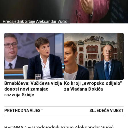
Predsjednik Srbije Aleksandar Vučić
Brnabićeva: Vučićeva vizija
Ko kroji „evropsko odijelo”
donosi novi zamajac
za Vladana Đokića
razvoja Srbije
PRETHODNA VIJEST
SLJEDEĆA VIJEST
BEOGRAD – Predsjednik Srbije Aleksandar Vučić