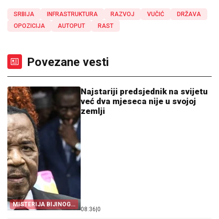
SRBIJA
INFRASTRUKTURA
RAZVOJ
VUČIĆ
DRŽAVA
OPOZICIJA
AUTOPUT
RAST
Povezane vesti
Najstariji predsjednik na svijetu
već dva mjeseca nije u svojoj
zemlji
MISTERIJA BIJINOG
08:36
|
0
ODSUSTVA