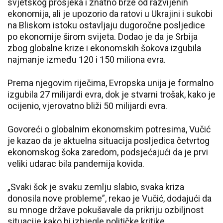
svjetskog prosjeka i znatno brže od razvijenih
ekonomija, ali je upozorio da ratovi u Ukrajini i sukobi
na Bliskom istoku ostavljaju dugoročne posljedice
po ekonomije širom svijeta. Dodao je da je Srbija
zbog globalne krize i ekonomskih šokova izgubila
najmanje između 120 i 150 miliona evra.
Prema njegovim riječima, Evropska unija je formalno
izgubila 27 milijardi evra, dok je stvarni trošak, kako je
ocijenio, vjerovatno bliži 50 milijardi evra.
Govoreći o globalnim ekonomskim potresima, Vučić
je kazao da je aktuelna situacija posljedica četvrtog
ekonomskog šoka zaredom, podsjećajući da je prvi
veliki udarac bila pandemija kovida.
„Svaki šok je svaku zemlju slabio, svaka kriza
donosila nove probleme”, rekao je Vučić, dodajući da
su mnoge države pokušavale da prikriju ozbiljnost
situacije kako bi izbjegle političke kritike.