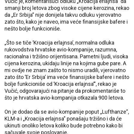
Vučić je, komentarišući odluku „Kroacija erlajnsa” da
smanji broj letova zbog visoke cijene kerozina, rekao
da „Er Srbija” nije donijela takvu odluku vjerovatno
zato što, kako je naveo, ima veće finansijske bafere i
nešto bolje funkcioniše.
„Što se tiče ’Kroacija erlajnsa’, normalna odluka
rukovodstva hrvatske avio-kompanije, razumna,
racionalna i tržišno orijentisana. Pametni ljudi, visoka
cijena kerozina, ukidaju linije na kojima gube pare. A
mi ovdje ne znam zašto to nismo uradili, vjerovatno
zato što ’Er Srbija’ ima veće finansijske bafere i nešto
bolje funkcioniše od ’Kroacija erlajnsa’”, rekao je
Vučić, odgovarajući na pitanje da prokomentariše to
što je hrvatska avio-kompanija otkazala 900 letova.
On je dodao da se avio-kompanije poput „Lufthanze”,
KLM-a i „Kroacija erlajnsa” ponašaju tržišno i da će
ukinuti onoliko letova koliko bude potrebno kako bi
sačuvale svoje poslovanje.