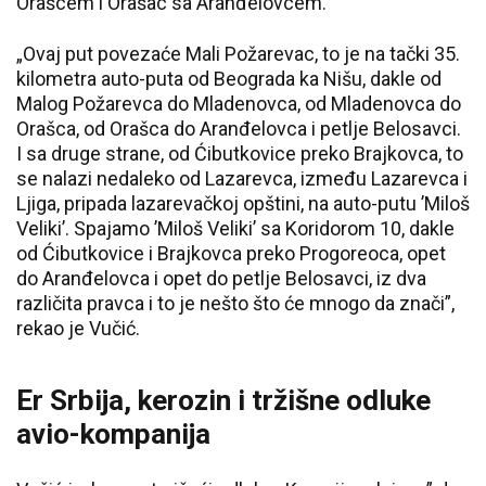
Orašcem i Orašac sa Aranđelovcem.
„Ovaj put povezaće Mali Požarevac, to je na tački 35.
kilometra auto-puta od Beograda ka Nišu, dakle od
Malog Požarevca do Mladenovca, od Mladenovca do
Orašca, od Orašca do Aranđelovca i petlje Belosavci.
I sa druge strane, od Ćibutkovice preko Brajkovca, to
se nalazi nedaleko od Lazarevca, između Lazarevca i
Ljiga, pripada lazarevačkoj opštini, na auto-putu ’Miloš
Veliki’. Spajamo ’Miloš Veliki’ sa Koridorom 10, dakle
od Ćibutkovice i Brajkovca preko Progoreoca, opet
do Aranđelovca i opet do petlje Belosavci, iz dva
različita pravca i to je nešto što će mnogo da znači”,
rekao je Vučić.
Er Srbija, kerozin i tržišne odluke
avio-kompanija