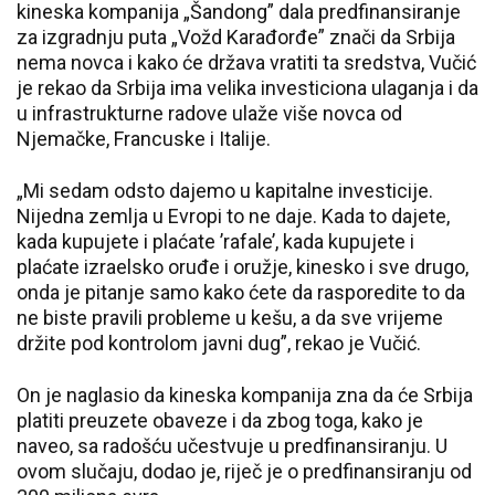
kineska kompanija „Šandong” dala predfinansiranje
za izgradnju puta „Vožd Karađorđe” znači da Srbija
nema novca i kako će država vratiti ta sredstva, Vučić
je rekao da Srbija ima velika investiciona ulaganja i da
u infrastrukturne radove ulaže više novca od
Njemačke, Francuske i Italije.
„Mi sedam odsto dajemo u kapitalne investicije.
Nijedna zemlja u Evropi to ne daje. Kada to dajete,
kada kupujete i plaćate ’rafale’, kada kupujete i
plaćate izraelsko oruđe i oružje, kinesko i sve drugo,
onda je pitanje samo kako ćete da rasporedite to da
ne biste pravili probleme u kešu, a da sve vrijeme
držite pod kontrolom javni dug”, rekao je Vučić.
On je naglasio da kineska kompanija zna da će Srbija
platiti preuzete obaveze i da zbog toga, kako je
naveo, sa radošću učestvuje u predfinansiranju. U
ovom slučaju, dodao je, riječ je o predfinansiranju od