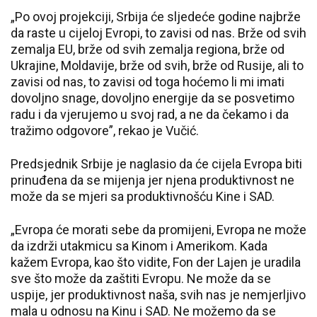
„Po ovoj projekciji, Srbija će sljedeće godine najbrže
da raste u cijeloj Evropi, to zavisi od nas. Brže od svih
zemalja EU, brže od svih zemalja regiona, brže od
Ukrajine, Moldavije, brže od svih, brže od Rusije, ali to
zavisi od nas, to zavisi od toga hoćemo li mi imati
dovoljno snage, dovoljno energije da se posvetimo
radu i da vjerujemo u svoj rad, a ne da čekamo i da
tražimo odgovore”, rekao je Vučić.
Predsjednik Srbije je naglasio da će cijela Evropa biti
prinuđena da se mijenja jer njena produktivnost ne
može da se mjeri sa produktivnošću Kine i SAD.
„Evropa će morati sebe da promijeni, Evropa ne može
da izdrži utakmicu sa Kinom i Amerikom. Kada
kažem Evropa, kao što vidite, Fon der Lajen je uradila
sve što može da zaštiti Evropu. Ne može da se
uspije, jer produktivnost naša, svih nas je nemjerljivo
mala u odnosu na Kinu i SAD. Ne možemo da se