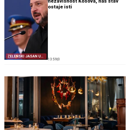
nezavisnost Kosova, naš stav
ostaje isti
ZELENSKI JASAN U
13:59
|
0
BEOGRADU