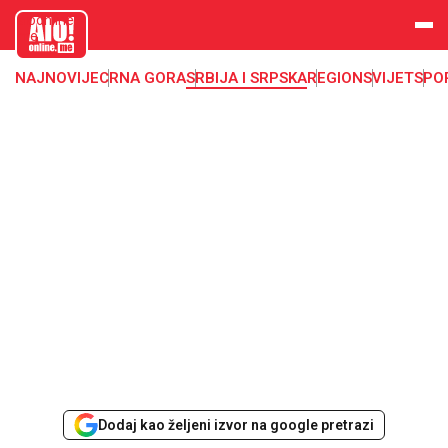
aloonline.
me
NAJNOVIJE
CRNA GORA
SRBIJA I SRPSKA
REGION
SVIJET
SPO
Dodaj kao željeni izvor na google pretrazi