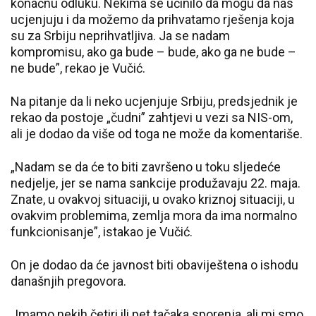
konačnu odluku. Nekima se učinilo da mogu da nas
ucjenjuju i da možemo da prihvatamo rješenja koja
su za Srbiju neprihvatljiva. Ja se nadam
kompromisu, ako ga bude – bude, ako ga ne bude –
ne bude”, rekao je Vučić.
Na pitanje da li neko ucjenjuje Srbiju, predsjednik je
rekao da postoje „čudni” zahtjevi u vezi sa NIS-om,
ali je dodao da više od toga ne može da komentariše.
„Nadam se da će to biti završeno u toku sljedeće
nedjelje, jer se nama sankcije produžavaju 22. maja.
Znate, u ovakvoj situaciji, u ovako kriznoj situaciji, u
ovakvim problemima, zemlja mora da ima normalno
funkcionisanje”, istakao je Vučić.
On je dodao da će javnost biti obaviještena o ishodu
današnjih pregovora.
„Imamo nekih četiri ili pet tačaka sporenja, ali mi smo