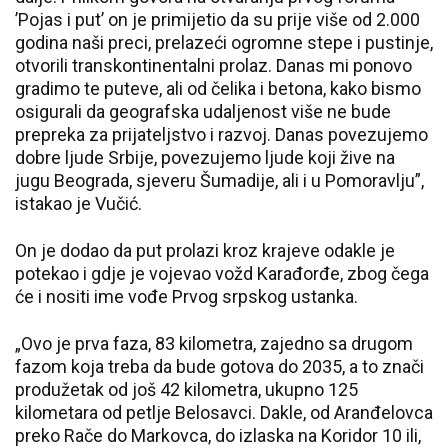
’Pojas i put’ on je primijetio da su prije više od 2.000
godina naši preci, prelazeći ogromne stepe i pustinje,
otvorili transkontinentalni prolaz. Danas mi ponovo
gradimo te puteve, ali od čelika i betona, kako bismo
osigurali da geografska udaljenost više ne bude
prepreka za prijateljstvo i razvoj. Danas povezujemo
dobre ljude Srbije, povezujemo ljude koji žive na
jugu Beograda, sjeveru Šumadije, ali i u Pomoravlju”,
istakao je Vučić.
On je dodao da put prolazi kroz krajeve odakle je
potekao i gdje je vojevao vožd Karađorđe, zbog čega
će i nositi ime vođe Prvog srpskog ustanka.
„Ovo je prva faza, 83 kilometra, zajedno sa drugom
fazom koja treba da bude gotova do 2035, a to znači
produžetak od još 42 kilometra, ukupno 125
kilometara od petlje Belosavci. Dakle, od Aranđelovca
preko Rače do Markovca, do izlaska na Koridor 10 ili,