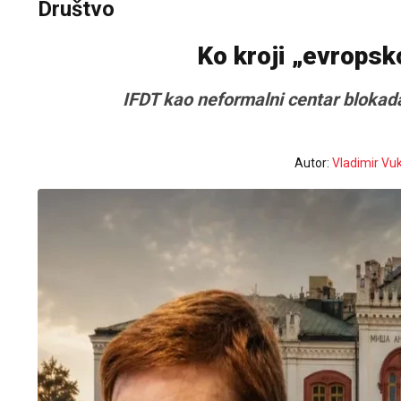
Društvo
Ko kroji „evropsk
IFDT kao neformalni centar blokada
Autor:
Vladimir Vu