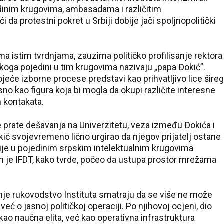
adinim krugovima, ambasadama i različitim
a protestni pokret u Srbiji dobije jači spoljnopolitički
 istim tvrdnjama, zauzima političko profilisanje rektora
koga pojedini u tim krugovima nazivaju „papa Đokić”.
ojeće izborne procese predstavi kao prihvatljivo lice šireg
no kao figura koja bi mogla da okupi različite interesne
 kontakata.
prate dešavanja na Univerzitetu, veza između Đokića i
kić svojevremeno lično urgirao da njegov prijatelj ostane
asnije u pojedinim srpskim intelektualnim krugovima
m je IFDT, kako tvrde, počeo da ustupa prostor mrežama
ašnje rukovodstvo Instituta smatraju da se više ne može
 o jasnoj političkoj operaciji. Po njihovoj ocjeni, dio
 kao naučna elita, već kao operativna infrastruktura