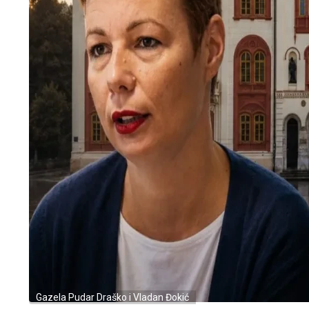
Gazela Pudar Draško i Vladan Đokić