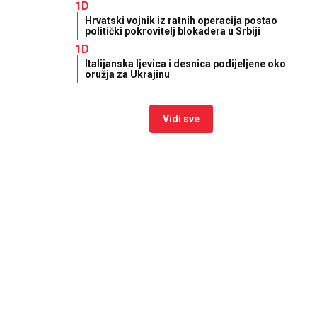
1D
Hrvatski vojnik iz ratnih operacija postao
politički pokrovitelj blokadera u Srbiji
1D
Italijanska ljevica i desnica podijeljene oko
oružja za Ukrajinu
Vidi sve