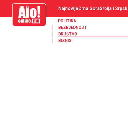
aloonline.me
Najnovije
Crna Gora
Srbija i Srpsk
POLITIKA
BEZBJEDNOST
DRUŠTVO
BIZNIS