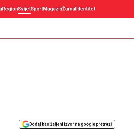
a
Region
Svijet
Sport
Magazin
Žurnal
Identitet
Dodaj kao željeni izvor na google pretrazi