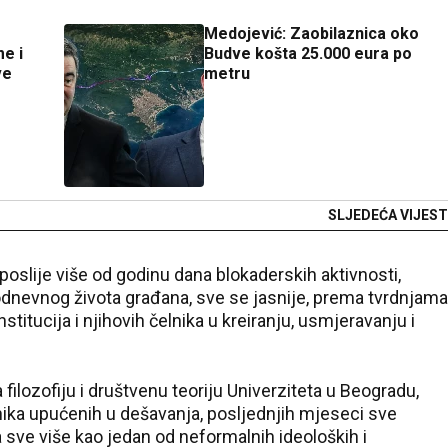
Medojević: Zaobilaznica oko
me i
Budve košta 25.000 eura po
ve
metru
SLJEDEĆA VIJEST
, poslije više od godinu dana blokaderskih aktivnosti,
kodnevnog života građana, sve se jasnije, prema tvrdnjama
stitucija i njihovih čelnika u kreiranju, usmjeravanju i
a filozofiju i društvenu teoriju Univerziteta u Beogradu,
ika upućenih u dešavanja, posljednjih mjeseci sve
a sve više kao jedan od neformalnih ideoloških i