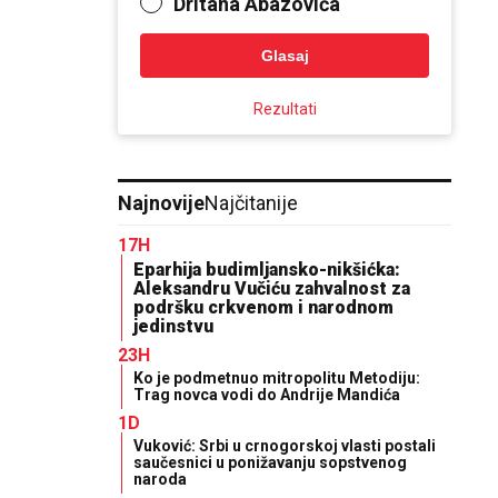
Dritana Abazovića
Glasaj
Rezultati
Najnovije
Najčitanije
17H
Eparhija budimljansko-nikšićka:
Aleksandru Vučiću zahvalnost za
podršku crkvenom i narodnom
jedinstvu
23H
Ko je podmetnuo mitropolitu Metodiju:
Trag novca vodi do Andrije Mandića
1D
Vuković: Srbi u crnogorskoj vlasti postali
saučesnici u ponižavanju sopstvenog
naroda