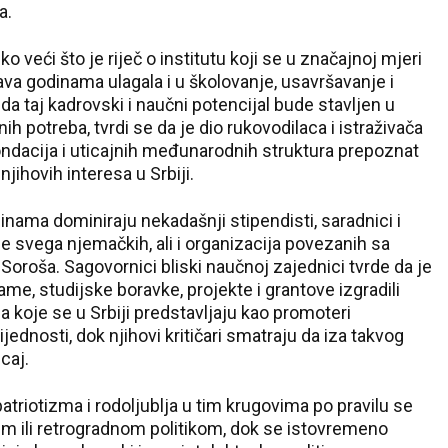
a.
ko veći što je riječ o institutu koji se u značajnoj mjeri
ava godinama ulagala i u školovanje, usavršavanje i
da taj kadrovski i naučni potencijal bude stavljen u
h potreba, tvrdi se da je dio rukovodilaca i istraživača
ondacija i uticajnih međunarodnih struktura prepoznat
ihovih interesa u Srbiji.
inama dominiraju nekadašnji stipendisti, saradnici i
rije svega njemačkih, ali i organizacija povezanih sa
roša. Sagovornici bliski naučnoj zajednici tvrde da je
rame, studijske boravke, projekte i grantove izgradili
koje se u Srbiji predstavljaju kao promoteri
ijednosti, dok njihovi kritičari smatraju da iza takvog
icaj.
triotizma i rodoljublja u tim krugovima po pravilu se
m ili retrogradnom politikom, dok se istovremeno