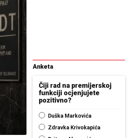
Anketa
Čiji rad na premijerskoj
funkciji ocjenjujete
pozitivno?
Duška Markovića
Zdravka Krivokapića