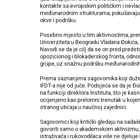
kontakte sa evropskim političkim i nevl
međunarodnim strukturama, pokušavajući d
okvir i podršku.
Posebno mjesto u tim aktivnostima, prema
Univerziteta u Beogradu Vladana Đokića, 
Navodi se da je cilj da se on pred predst
opozicionog i blokaderskog fronta, odnos
grupe, uz snažnu podršku međunarodnih
Prema saznanjima sagovornika koji duže 
IFDT-a nije od juče. Podsjeća se da je Đo
na funkciji direktora Instituta, što je k
ocijenjeno kao prelomni trenutak u koje
stranog uticaja u naučnoj zajednici.
Sagovornici koji kritički gledaju na sad
govoriti samo o akademskom aktivizmu, već
istraživača i rukovodilaca više ne djeluje