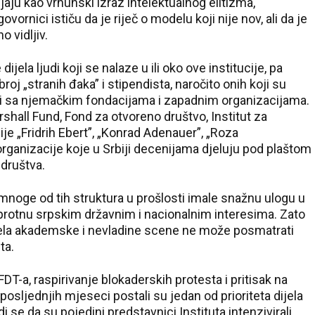
aju kao vrhunski izraz intelektualnog elitizma,
ornici ističu da je riječ o modelu koji nije nov, ali da je
o vidljiv.
dijela ljudi koji se nalaze u ili oko ove institucije, pa
oj „stranih đaka” i stipendista, naročito onih koji su
ani sa njemačkim fondacijama i zapadnim organizacijama.
all Fund, Fond za otvoreno društvo, Institut za
ije „Fridrih Ebert”, „Konrad Adenauer”, „Roza
organizacije koje u Srbiji decenijama djeluju pod plaštom
 društva.
 mnoge od tih struktura u prošlosti imale snažnu ulogu u
uprotnu srpskim državnim i nacionalnim interesima. Zato
jela akademske i nevladine scene ne može posmatrati
ta.
T-a, raspirivanje blokaderskih protesta i pritisak na
osljednjih mjeseci postali su jedan od prioriteta dijela
i se da su pojedini predstavnici Instituta intenzivirali