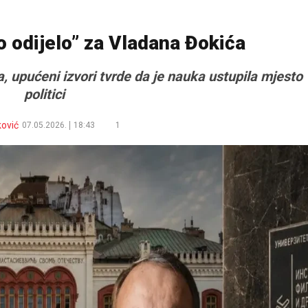
o odijelo” za Vladana Đokića
, upućeni izvori tvrde da je nauka ustupila mjesto
politici
ković
07.05.2026.
18:43
1