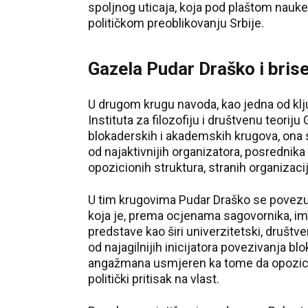
spoljnog uticaja, koja pod plaštom nauke
političkom preoblikovanju Srbije.
Gazela Pudar Draško i bris
U drugom krugu navoda, kao jedna od klju
Instituta za filozofiju i društvenu teori
blokaderskih i akademskih krugova, ona 
od najaktivnijih organizatora, posrednika
opozicionih struktura, stranih organizaci
U tim krugovima Pudar Draško se povezuje
koja je, prema ocjenama sagovornika, im
predstave kao širi univerzitetski, društven
od najagilnijih inicijatora povezivanja blo
angažmana usmjeren ka tome da opozicij
politički pritisak na vlast.