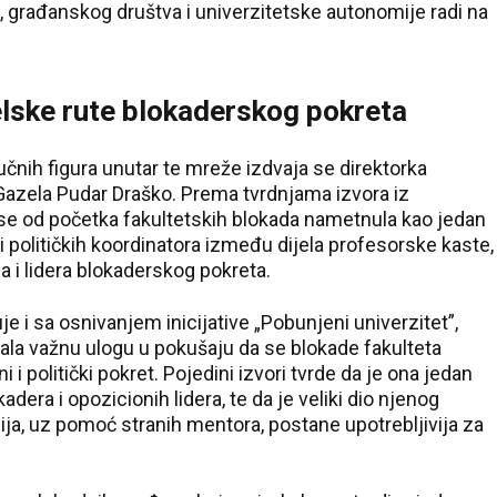
, građanskog društva i univerzitetske autonomije radi na
elske rute blokaderskog pokreta
čnih figura unutar te mreže izdvaja se direktorka
ju Gazela Pudar Draško. Prema tvrdnjama izvora iz
se od početka fakultetskih blokada nametnula kao jedan
 i političkih koordinatora između dijela profesorske kaste,
ja i lidera blokaderskog pokreta.
 i sa osnivanjem inicijative „Pobunjeni univerzitet”,
ala važnu ulogu u pokušaju da se blokade fakulteta
i i politički pokret. Pojedini izvori tvrde da je ona jedan
kadera i opozicionih lidera, te da je veliki dio njenog
a, uz pomoć stranih mentora, postane upotrebljivija za