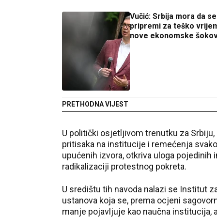
Vučić: Srbija mora da se
pripremi za teško vrije
nove ekonomske šoko
PRETHODNA VIJEST
U politički osjetljivom trenutku za Srbiju
pritisaka na institucije i remećenja sva
upućenih izvora, otkriva uloga pojedinih in
radikalizaciji protestnog pokreta.
U središtu tih navoda nalazi se Institut z
ustanova koja se, prema ocjeni sagovorn
manje pojavljuje kao naučna institucija, 