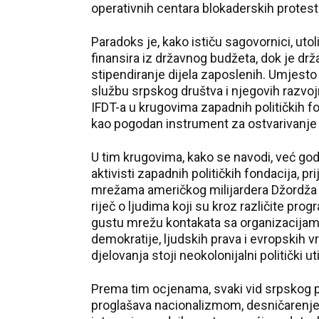
operativnih centara blokaderskih protest
Paradoks je, kako ističu sagovornici, utoli
finansira iz državnog budžeta, dok je drž
stipendiranje dijela zaposlenih. Umjesto 
službu srpskog društva i njegovih razvojni
IFDT-a u krugovima zapadnih političkih f
kao pogodan instrument za ostvarivanje nj
U tim krugovima, kako se navodi, već god
aktivisti zapadnih političkih fondacija, p
mrežama američkog milijardera Džordža So
riječ o ljudima koji su kroz različite prog
gustu mrežu kontakata sa organizacijama 
demokratije, ljudskih prava i evropskih vr
djelovanja stoji neokolonijalni politički ut
Prema tim ocjenama, svaki vid srpskog pa
proglašava nacionalizmom, desničarenje