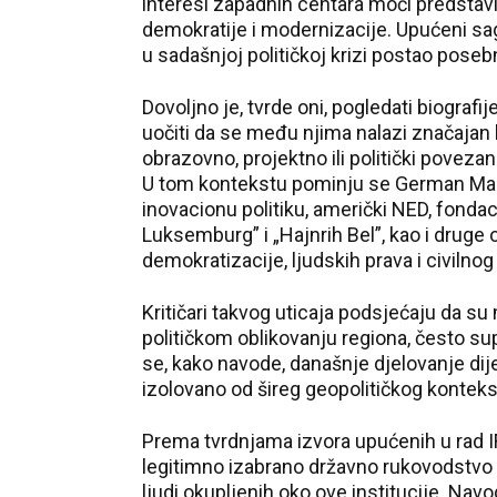
interesi zapadnih centara moći predstavlj
demokratije i modernizacije. Upućeni sagov
u sadašnjoj političkoj krizi postao posebn
Dovoljno je, tvrde oni, pogledati biografije 
uočiti da se među njima nalazi značajan br
obrazovno, projektno ili politički povez
U tom kontekstu pominju se German Marsh
inovacionu politiku, američki NED, fondac
Luksemburg” i „Hajnrih Bel”, kao i druge 
demokratizacije, ljudskih prava i civilnog
Kritičari takvog uticaja podsjećaju da su
političkom oblikovanju regiona, često s
se, kako navode, današnje djelovanje di
izolovano od šireg geopolitičkog konteks
Prema tvrdnjama izvora upućenih u rad IFD
legitimno izabrano državno rukovodstvo p
ljudi okupljenih oko ove institucije. Navod