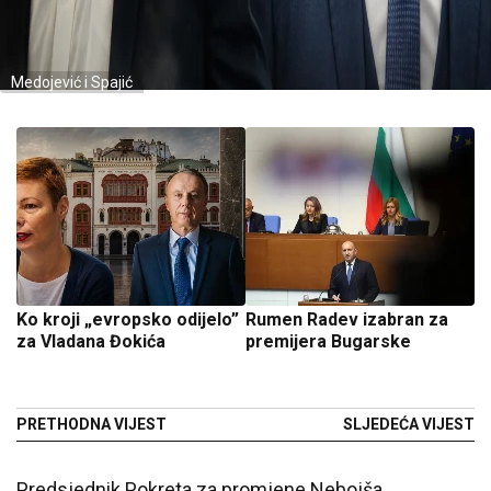
Medojević i Spajić
Ko kroji „evropsko odijelo”
Rumen Radev izabran za
za Vladana Đokića
premijera Bugarske
PRETHODNA VIJEST
SLJEDEĆA VIJEST
Predsjednik Pokreta za promjene Nebojša