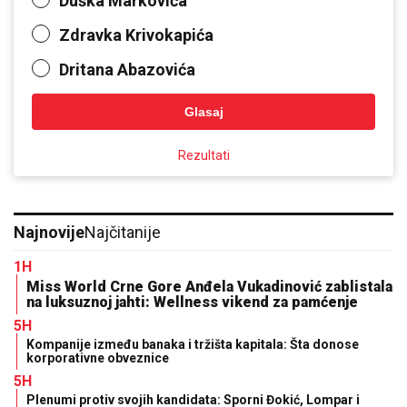
Duška Markovića
Zdravka Krivokapića
Dritana Abazovića
Glasaj
Rezultati
Najnovije
Najčitanije
1H
Miss World Crne Gore Anđela Vukadinović zablistala
na luksuznoj jahti: Wellness vikend za pamćenje
5H
Kompanije između banaka i tržišta kapitala: Šta donose
korporativne obveznice
5H
Plenumi protiv svojih kandidata: Sporni Đokić, Lompar i