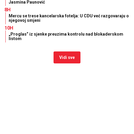
Jasmina Paunović
8H
Mercu se trese kancelarska fotelja: U CDU već razgovaraju o
njegovoj smjeni
10H
„Proglas” iz sjenke preuzima kontrolu nad blokaderskom
listom
Vidi sve