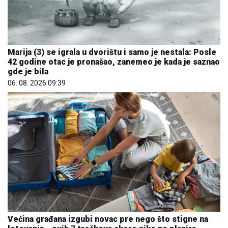
Marija (3) se igrala u dvorištu i samo je nestala: Posle
42 godine otac je pronašao, zanemeo je kada je saznao
gde je bila
06. 08. 2026 09:39
Većina građana izgubi novac pre nego što stigne na