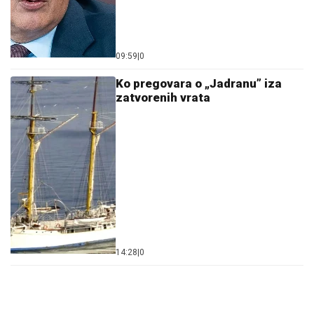
09:59
|
0
Ko pregovara o „Jadranu” iza
zatvorenih vrata
14:28
|
0