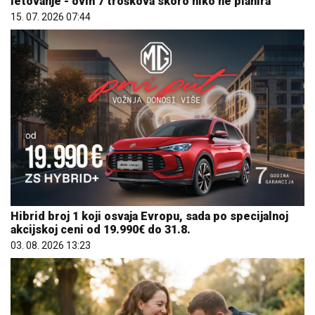
letovanje - ovih 7 troškova skoro niko ne planira
15. 07. 2026 07:44
Hibrid broj 1 koji osvaja Evropu, sada po specijalnoj
akcijskoj ceni od 19.990€ do 31.8.
03. 08. 2026 13:23