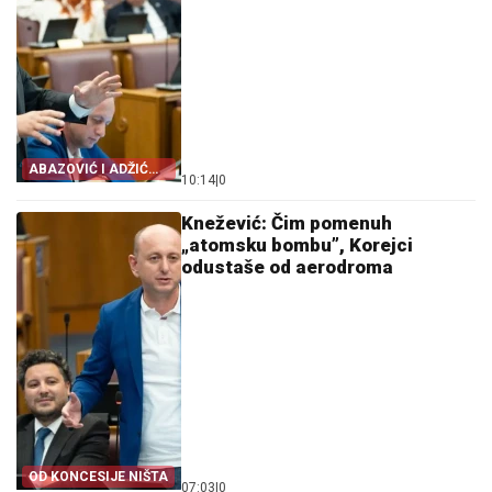
ABAZOVIĆ I ADŽIĆ
10:14
|
0
DALI IZJAVE
Knežević: Čim pomenuh
„atomsku bombu”, Korejci
odustaše od aerodroma
OD KONCESIJE NIŠTA
07:03
|
0