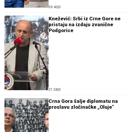
09:40
|
0
Knežević: Srbi iz Crne Gore ne
pristaju na izdaju zvanične
Podgorice
21:58
|
0
Crna Gora šalje diplomatu na
proslavu zločinačke „Oluje”