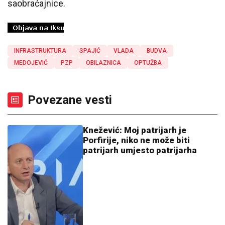
saobraćajnice.
INFRASTRUKTURA
SPAJIĆ
VLADA
BUDVA
MEDOJEVIĆ
PZP
OBILAZNICA
OPTUŽBA
Povezane vesti
Knežević: Moj patrijarh je
Porfirije, niko ne može biti
patrijarh umjesto patrijarha