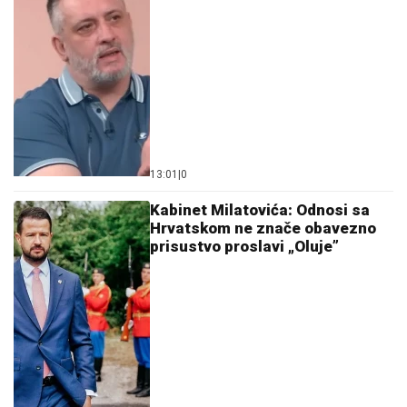
13:01
|
0
Kabinet Milatovića: Odnosi sa
Hrvatskom ne znače obavezno
prisustvo proslavi „Oluje”