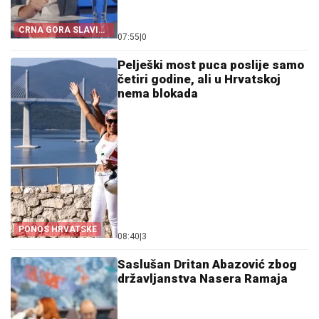
CRNA GORA SLAVI
07:55
|
0
„OLUJU“
Pelješki most puca poslije samo
četiri godine, ali u Hrvatskoj
nema blokada
PONOS HRVATSKE
08:40
|
3
Saslušan Dritan Abazović zbog
državljanstva Nasera Ramaja