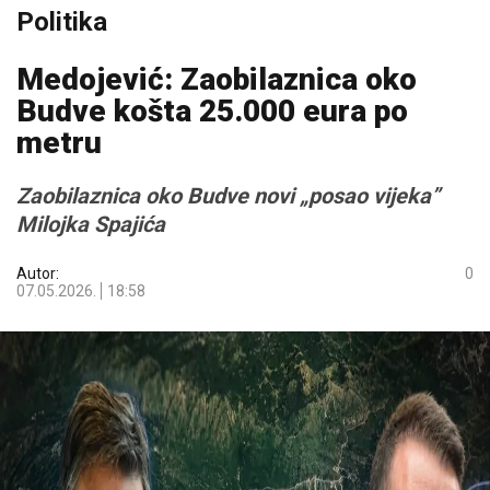
Politika
Medojević: Zaobilaznica oko
Budve košta 25.000 eura po
metru
Zaobilaznica oko Budve novi „posao vijeka”
Milojka Spajića
Autor:
0
07.05.2026.
18:58