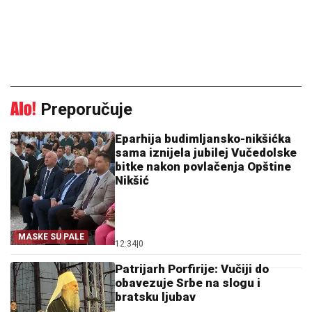
Preporučuje
Eparhija budimljansko-nikšićka
sama iznijela jubilej Vučedolske
bitke nakon povlačenja Opštine
Nikšić
MASKE SU PALE
12:34
|
0
Patrijarh Porfirije: Vučiji do
obavezuje Srbe na slogu i
bratsku ljubav