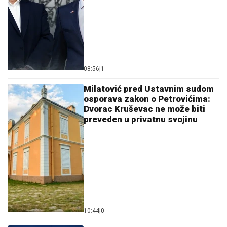
08:56
|
1
Milatović pred Ustavnim sudom
osporava zakon o Petrovićima:
Dvorac Kruševac ne može biti
preveden u privatnu svojinu
10:44
|
0