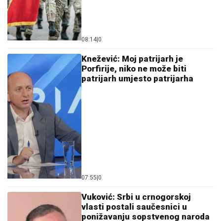
08:14
|
0
Knežević: Moj patrijarh je
Porfirije, niko ne može biti
patrijarh umjesto patrijarha
07:55
|
0
Vuković: Srbi u crnogorskoj
vlasti postali saučesnici u
ponižavanju sopstvenog naroda