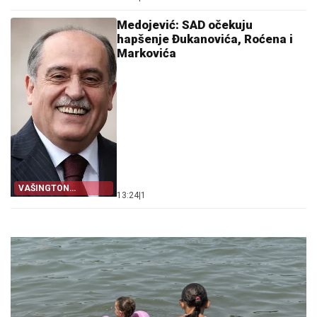
Medojević: SAD očekuju
hapšenje Đukanovića, Roćena i
Markovića
VAŠINGTON
13:24
|
1
NEZADOVOLJAN