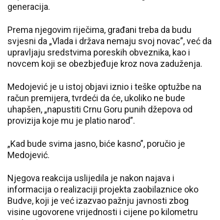
generacija.
Prema njegovim riječima, građani treba da budu
svjesni da „Vlada i država nemaju svoj novac”, već da
upravljaju sredstvima poreskih obveznika, kao i
novcem koji se obezbjeđuje kroz nova zaduženja.
Medojević je u istoj objavi iznio i teške optužbe na
račun premijera, tvrdeći da će, ukoliko ne bude
uhapšen, „napustiti Crnu Goru punih džepova od
provizija koje mu je platio narod”.
„Kad bude svima jasno, biće kasno”, poručio je
Medojević.
Njegova reakcija uslijedila je nakon najava i
informacija o realizaciji projekta zaobilaznice oko
Budve, koji je već izazvao pažnju javnosti zbog
visine ugovorene vrijednosti i cijene po kilometru