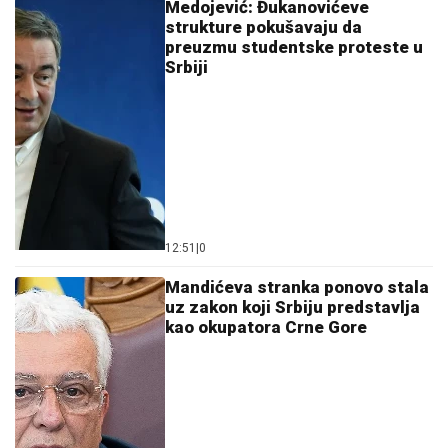
Medojević: Đukanovićeve
strukture pokušavaju da
preuzmu studentske proteste u
Srbiji
12:51
|
0
Mandićeva stranka ponovo stala
uz zakon koji Srbiju predstavlja
kao okupatora Crne Gore