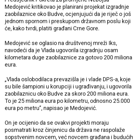
Medojević kritikovao je planirani projekat izgradnje
zaobilaznice oko Budve, ocjenjujući da je riječ o još
jednom spornom i preskupom državnom poslu koji
će, kako tvrdi, platiti građani Crne Gore.
Medojević se oglasio na društvenoj mreži Iks,
navodeći da je Vlada ugovorila izgradnju osam
kilometara duge zaobilaznice za gotovo 200 miliona
eura.
„Vlada oslobodilaca prevazišla je i vlade DPS-a, koje
su bile šampioni u korupciji i ugrađivanju, i ugovorila
zaobilaznicu oko Budve za skoro 200 miliona eura.
To je 25 miliona eura po kilometru, odnosno 25.000
eura po metru”, napisao je Medojević.
On je ocijenio da se ovakvi projekti moraju
posmatrati kroz činjenicu da država ne raspolaže
sopstvenim novcem, već novcem građana i budućih