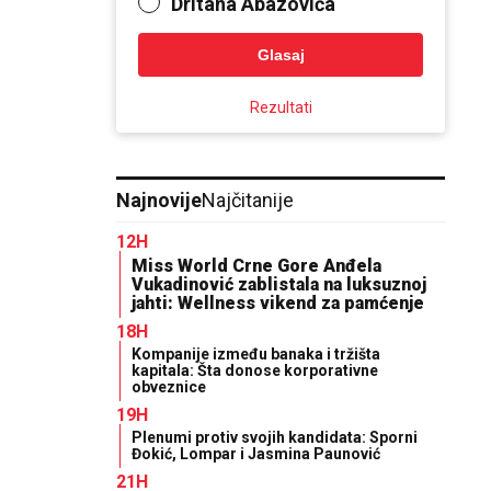
Dritana Abazovića
Glasaj
Rezultati
Najnovije
Najčitanije
12H
Miss World Crne Gore Anđela
Vukadinović zablistala na luksuznoj
jahti: Wellness vikend za pamćenje
18H
Kompanije između banaka i tržišta
kapitala: Šta donose korporativne
obveznice
19H
Plenumi protiv svojih kandidata: Sporni
Đokić, Lompar i Jasmina Paunović
21H