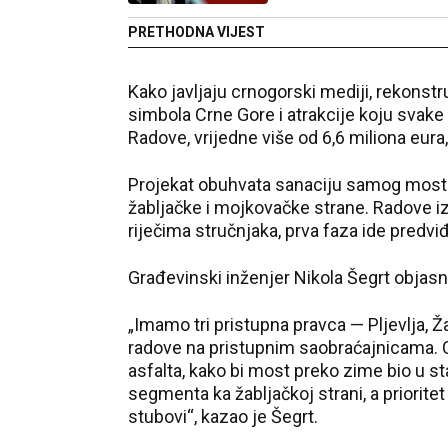
PRETHODNA VIJEST
Kako javljaju crnogorski mediji, rekonst
simbola Crne Gore i atrakcije koju svake 
Radove, vrijedne više od 6,6 miliona eura
Projekat obuhvata sanaciju samog mosta i
žabljačke i mojkovačke strane. Radove 
riječima stručnjaka, prva faza ide pred
Građevinski inženjer Nikola Šegrt objasn
„Imamo tri pristupna pravca — Pljevlja, Ž
radove na pristupnim saobraćajnicama. C
asfalta, kako bi most preko zime bio u
segmenta ka žabljačkoj strani, a prioritet
stubovi“, kazao je Šegrt.