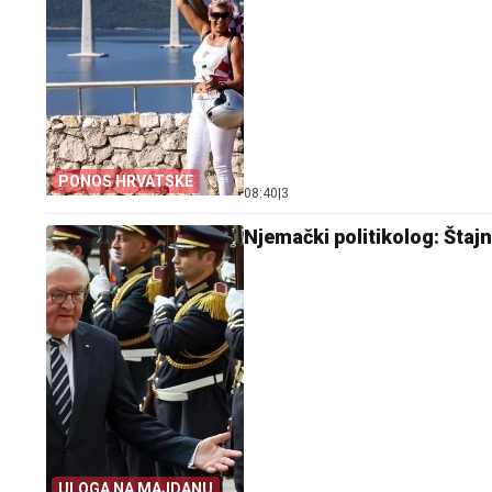
PONOS HRVATSKE
08:40
|
3
Njemački politikolog: Štaj
ULOGA NA MAJDANU