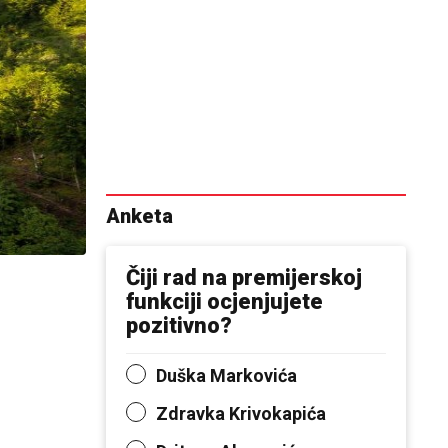
Anketa
Čiji rad na premijerskoj
funkciji ocjenjujete
pozitivno?
Duška Markovića
Zdravka Krivokapića