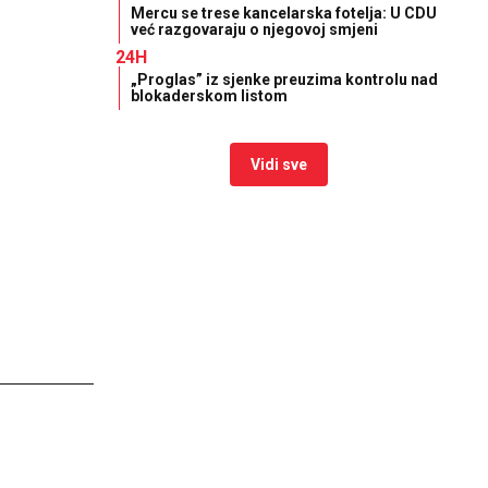
Mercu se trese kancelarska fotelja: U CDU
već razgovaraju o njegovoj smjeni
24H
„Proglas” iz sjenke preuzima kontrolu nad
blokaderskom listom
Vidi sve