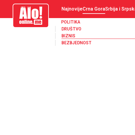
aloonline.me
Najnovije
Crna Gora
Srbija i Srpsk
POLITIKA
DRUŠTVO
BIZNIS
BEZBJEDNOST