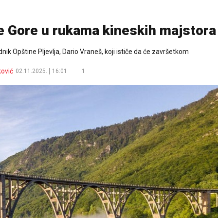
Gore u rukama kineskih majstora
nik Opštine Pljevlja, Dario Vraneš, koji ističe da će završetkom
ković
02.11.2025.
16:01
1