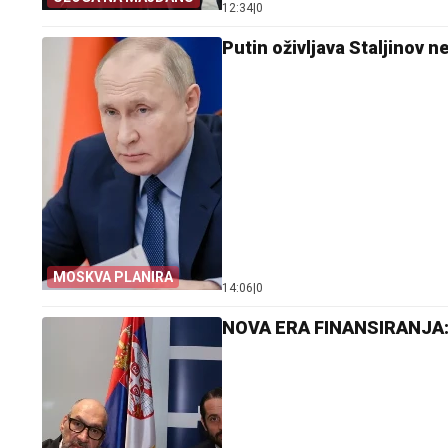
12:34
|
0
Putin oživljava Staljinov n
MOSKVA PLANIRA
14:06
|
0
NOVA ERA FINANSIRANJA: 