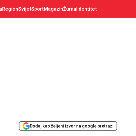
a
Region
Svijet
Sport
Magazin
Žurnal
Identitet
Dodaj kao željeni izvor na google pretrazi