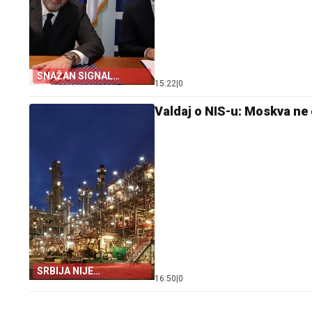
SNAŽAN SIGNAL
15:22
|
0
TRŽIŠTU
Valdaj o NIS-u: Moskva ne o
SRBIJA NIJE
16:50
|
0
KAPITULIRALA