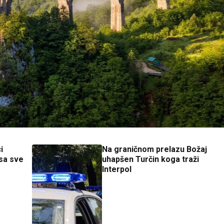
i
Na graničnom prelazu Božaj
usa sve
uhapšen Turčin koga traži
Interpol