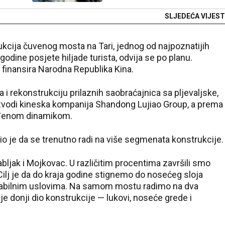
SLJEDEĆA VIJEST
rukcija čuvenog mosta na Tari, jednog od najpoznatijih
godine posjete hiljade turista, odvija se po planu.
, finansira Narodna Republika Kina.
 rekonstrukciju prilaznih saobraćajnica sa pljevaljske,
izvodi kineska kompanija Shandong Lujiao Group, a prema
viđenom dinamikom.
io je da se trenutno radi na više segmenata konstrukcije.
abljak i Mojkovac. U različitim procentima završili smo
ilj je da do kraja godine stignemo do nosećeg sloja
 stabilnim uslovima. Na samom mostu radimo na dva
 je donji dio konstrukcije — lukovi, noseće grede i