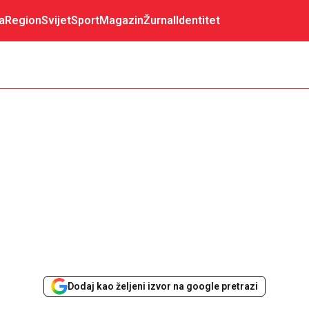
a
Region
Svijet
Sport
Magazin
Žurnal
Identitet
Dodaj kao željeni izvor na google pretrazi