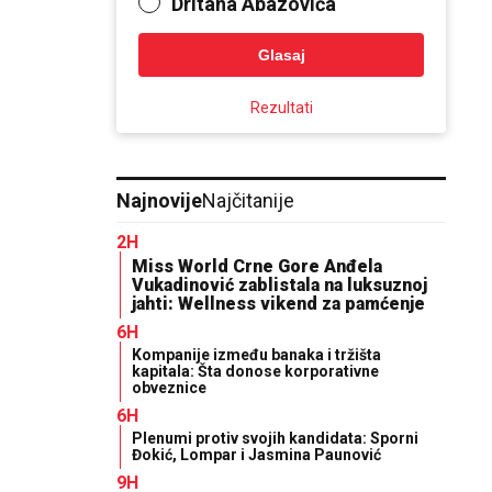
Dritana Abazovića
Glasaj
Rezultati
Najnovije
Najčitanije
2H
Miss World Crne Gore Anđela
Vukadinović zablistala na luksuznoj
jahti: Wellness vikend za pamćenje
6H
Kompanije između banaka i tržišta
kapitala: Šta donose korporativne
obveznice
6H
Plenumi protiv svojih kandidata: Sporni
Đokić, Lompar i Jasmina Paunović
9H