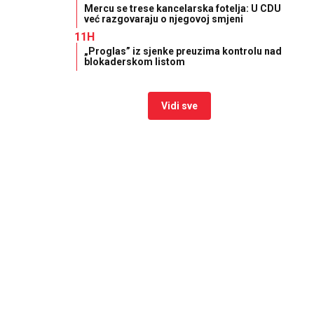
Mercu se trese kancelarska fotelja: U CDU
već razgovaraju o njegovoj smjeni
11H
„Proglas” iz sjenke preuzima kontrolu nad
blokaderskom listom
Vidi sve