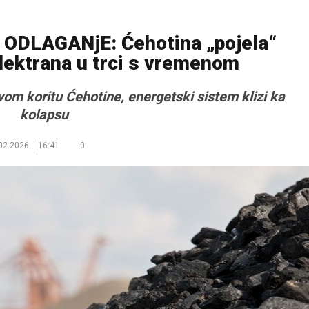
ODLAGANjE: Ćehotina „pojela“
lektrana u trci s vremenom
om koritu Ćehotine, energetski sistem klizi ka
kolapsu
02.2026.
16:41
0