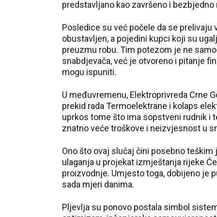
predstavljano kao završeno i bezbjedno 
Posledice su već počele da se prelivaju v
obustavljen, a pojedini kupci koji su ugal
preuzmu robu. Tim potezom je ne samo n
snabdjevača, već je otvoreno i pitanje f
mogu ispuniti.
U međuvremenu, Elektroprivreda Crne Gor
prekid rada Termoelektrane i kolaps elek
uprkos tome što ima sopstveni rudnik i t
znatno veće troškove i neizvjesnost u s
Ono što ovaj slučaj čini posebno teškim
ulaganja u projekat izmještanja rijeke Će
proizvodnje. Umjesto toga, dobijeno je puc
sada mjeri danima.
Pljevlja su ponovo postala simbol sistem