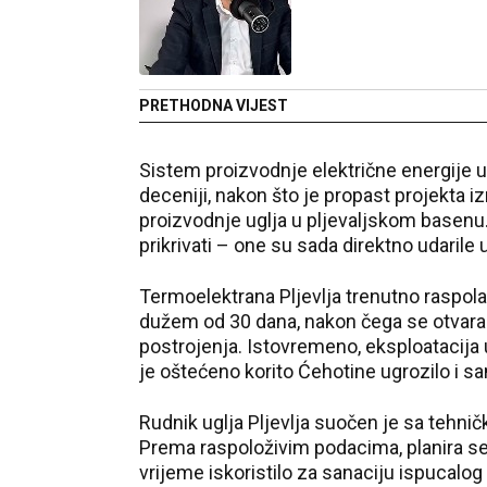
PRETHODNA VIJEST
Sistem proizvodnje električne energije u 
deceniji, nakon što je propast projekta 
proizvodnje uglja u pljevaljskom basenu
prikrivati – one su sada direktno udaril
Termoelektrana Pljevlja trenutno raspola
dužem od 30 dana, nakon čega se otvara 
postrojenja. Istovremeno, eksploatacija ug
je oštećeno korito Ćehotine ugrozilo i s
Rudnik uglja Pljevlja suočen je sa tehni
Prema raspoloživim podacima, planira se 
vrijeme iskoristilo za sanaciju ispucalo