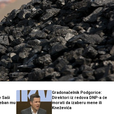
Gradonačelnik Podgorice:
 Saši
Direktori iz redova DNP-a će
reban mu
morati da izaberu mene ili
Kneževića