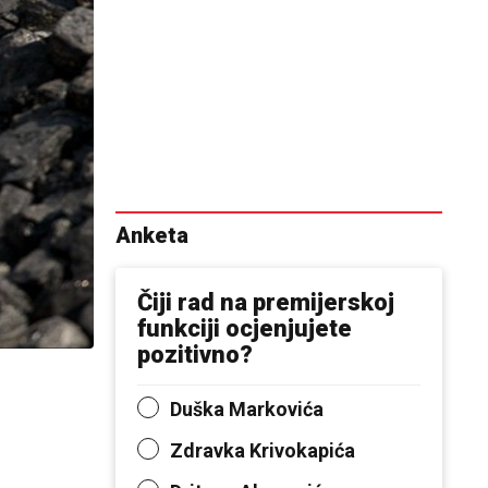
Anketa
Čiji rad na premijerskoj
funkciji ocjenjujete
pozitivno?
Duška Markovića
Zdravka Krivokapića