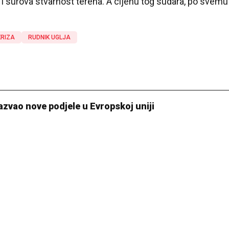
 surova stvarnost terena. A cijenu tog sudara, po svemu
KRIZA
RUDNIK UGLJA
azvao nove podjele u Evropskoj uniji