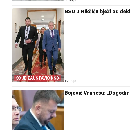
08:41
|
0
NSD u Nikšiću bježi od dekl
KO JE ZAUSTAVIO NSD
12:53
|
0
Bojović Vranešu: „Dogodine