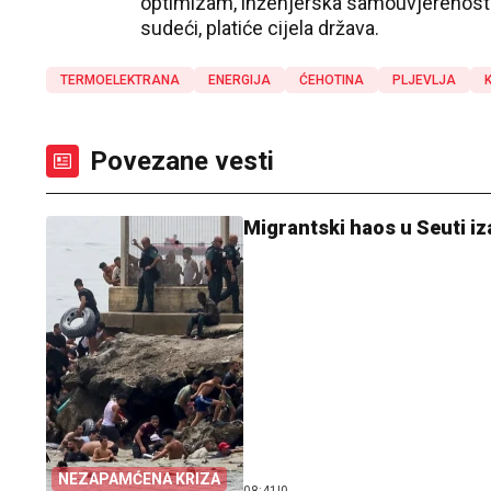
optimizam, inženjerska samouvјerenost i
sudeći, platiće cijela država.
TERMOELEKTRANA
ENERGIJA
ĆEHOTINA
PLJEVLJA
Povezane vesti
Migrantski haos u Seuti iz
NEZAPAMĆENA KRIZA