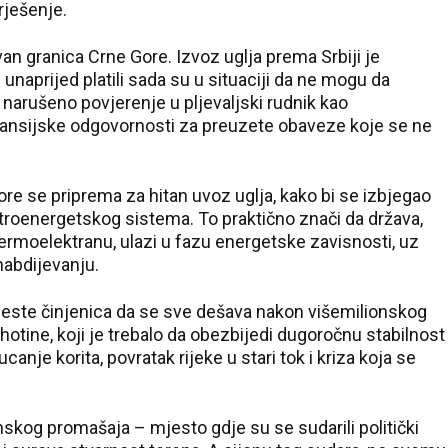
rješenje.
an granica Crne Gore. Izvoz uglja prema Srbiji je
j unaprijed platili sada su u situaciji da ne mogu da
arušeno povjerenje u pljevaljski rudnik kao
inansijske odgovornosti za preuzete obaveze koje se ne
e se priprema za hitan uvoz uglja, kako bi se izbjegao
troenergetskog sistema. To praktično znači da država,
ermoelektranu, ulazi u fazu energetske zavisnosti, uz
nabdijevanju.
 jeste činjenica da se sve dešava nakon višemilionskog
hotine, koji je trebalo da obezbijedi dugoročnu stabilnost
anje korita, povratak rijeke u stari tok i kriza koja se
skog promašaja – mjesto gdje su se sudarili politički