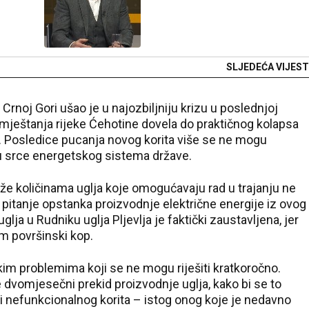
SLJEDEĆA VIJEST
Crnoj Gori ušao je u najozbiljniju krizu u poslednjoj
izmještanja rijeke Ćehotine dovela do praktičnog kolapsa
. Posledice pucanja novog korita više se ne mogu
e u srce energetskog sistema države.
že količinama uglja koje omogućavaju rad u trajanju ne
pitanje opstanka proizvodnje električne energije iz ovog
lja u Rudniku uglja Pljevlja je faktički zaustavljena, jer
am površinski kop.
čkim problemima koji se ne mogu riješiti kratkoročno.
dvomjesečni prekid proizvodnje uglja, kako bi se to
g i nefunkcionalnog korita – istog onog koje je nedavno