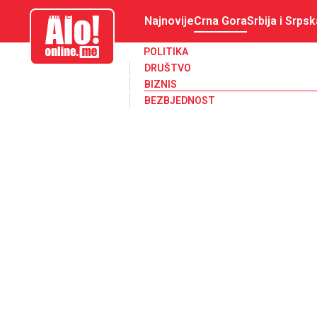
aloonline.me
Najnovije
Crna Gora
Srbija i Srpsk
POLITIKA
DRUŠTVO
BIZNIS
BEZBJEDNOST