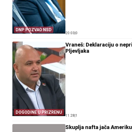
DNP POZVAO NSD
20:03
|
0
Vraneš: Deklaraciju o nep
Pljevljaka
DOGODINE U PRIZRENU
11:28
|
1
Skuplja nafta jača Ameriku,