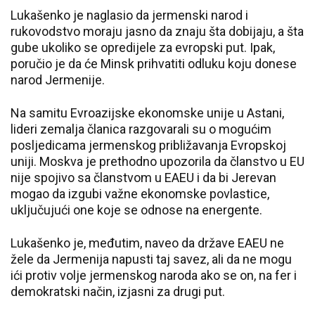
Lukašenko je naglasio da jermenski narod i
rukovodstvo moraju jasno da znaju šta dobijaju, a šta
gube ukoliko se opredijele za evropski put. Ipak,
poručio je da će Minsk prihvatiti odluku koju donese
narod Jermenije.
Na samitu Evroazijske ekonomske unije u Astani,
lideri zemalja članica razgovarali su o mogućim
posljedicama jermenskog približavanja Evropskoj
uniji. Moskva je prethodno upozorila da članstvo u EU
nije spojivo sa članstvom u EAEU i da bi Jerevan
mogao da izgubi važne ekonomske povlastice,
uključujući one koje se odnose na energente.
Lukašenko je, međutim, naveo da države EAEU ne
žele da Jermenija napusti taj savez, ali da ne mogu
ići protiv volje jermenskog naroda ako se on, na fer i
demokratski način, izjasni za drugi put.