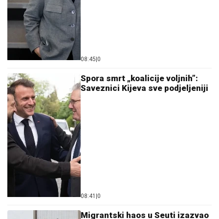
08:45
|
0
Spora smrt „koalicije voljnih”:
Saveznici Kijeva sve podjeljeniji
08:41
|
0
Migrantski haos u Seuti izazvao