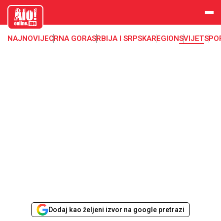
aloonline.
me
NAJNOVIJE
CRNA GORA
SRBIJA I SRPSKA
REGION
SVIJET
SPO
Dodaj kao željeni izvor na google pretrazi