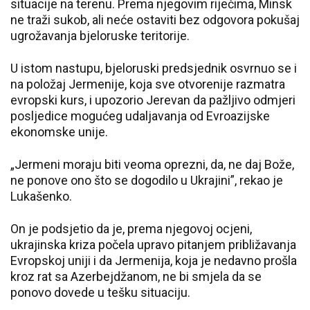
situacije na terenu. Prema njegovim riječima, Minsk
ne traži sukob, ali neće ostaviti bez odgovora pokušaj
ugrožavanja bjeloruske teritorije.
U istom nastupu, bjeloruski predsjednik osvrnuo se i
na položaj Jermenije, koja sve otvorenije razmatra
evropski kurs, i upozorio Jerevan da pažljivo odmjeri
posljedice mogućeg udaljavanja od Evroazijske
ekonomske unije.
„Jermeni moraju biti veoma oprezni, da, ne daj Bože,
ne ponove ono što se dogodilo u Ukrajini”, rekao je
Lukašenko.
On je podsjetio da je, prema njegovoj ocjeni,
ukrajinska kriza počela upravo pitanjem približavanja
Evropskoj uniji i da Jermenija, koja je nedavno prošla
kroz rat sa Azerbejdžanom, ne bi smjela da se
ponovo dovede u tešku situaciju.