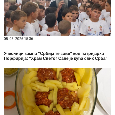
08. 08. 2026 15:36
Учесници кампа "Србија те зове" код патријарха
Порфирија: "Храм Светог Саве је кућа свих Срба"