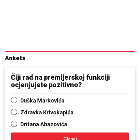
Anketa
Čiji rad na premijerskoj funkciji
ocjenjujete pozitivno?
Duška Markovića
Zdravka Krivokapića
Dritana Abazovića
Glasaj