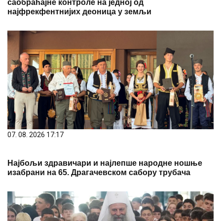
саобраћајне контроле на једној од
најфрекфентнијих деоница у земљи
07. 08. 2026 17:17
Најбољи здравичари и најлепше народне ношње
изабрани на 65. Драгачевском сабору трубача