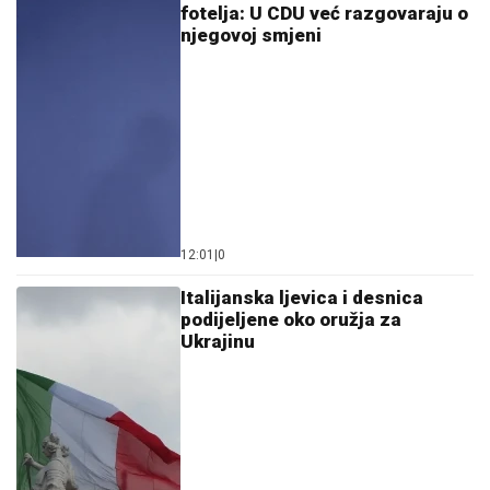
fotelja: U CDU već razgovaraju o
njegovoj smjeni
12:01
|
0
Italijanska ljevica i desnica
podijeljene oko oružja za
Ukrajinu