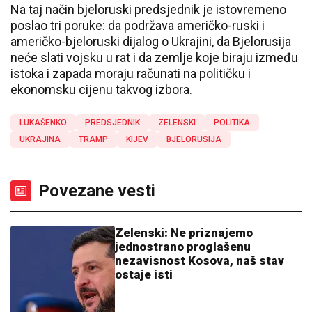
Na taj način bjeloruski predsjednik je istovremeno
poslao tri poruke: da podržava američko-ruski i
američko-bjeloruski dijalog o Ukrajini, da Bjelorusija
neće slati vojsku u rat i da zemlje koje biraju između
istoka i zapada moraju računati na političku i
ekonomsku cijenu takvog izbora.
LUKAŠENKO
PREDSJEDNIK
ZELENSKI
POLITIKA
UKRAJINA
TRAMP
KIJEV
BJELORUSIJA
Povezane vesti
Zelenski: Ne priznajemo
jednostrano proglašenu
nezavisnost Kosova, naš stav
ostaje isti