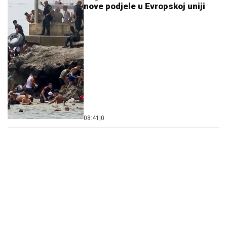
nove podjele u Evropskoj uniji
08:41
|
0