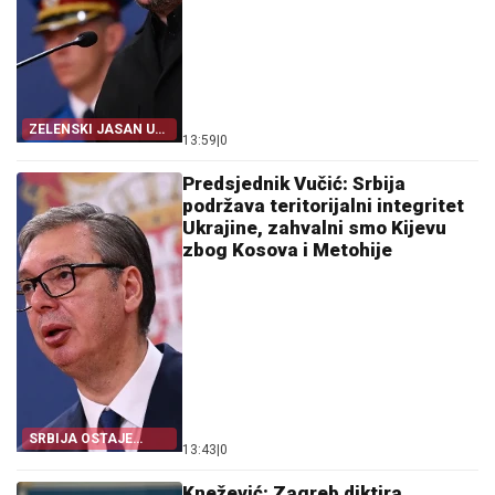
ZELENSKI JASAN U
13:59
|
0
BEOGRADU
Predsjednik Vučić: Srbija
podržava teritorijalni integritet
Ukrajine, zahvalni smo Kijevu
zbog Kosova i Metohije
SRBIJA OSTAJE
13:43
|
0
DOSLJEDNA POVELJI
UN
Knežević: Zagreb diktira