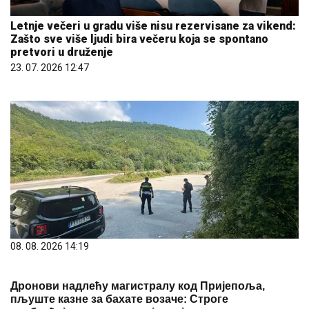
Letnje večeri u gradu više nisu rezervisane za vikend:
Zašto sve više ljudi bira večeru koja se spontano
pretvori u druženje
23. 07. 2026 12:47
08. 08. 2026 14:19
Дронови надлећу магистралу код Пријепоља,
пљуште казне за бахате возаче: Строге