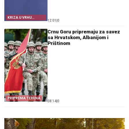
KRIZA U VRHU
12:01
|
0
NJEMAČKE
Crnu Goru pripremaju za savez
sa Hrvatskom, Albanijom i
Prištinom
PRIPREMA TERENA
08:14
|
0