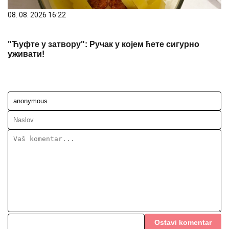
08. 08. 2026 16:22
"Ћуфте у затвору": Ручак у којем ћете сигурно
уживати!
Ostavi komentar