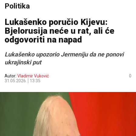
Politika
Lukašenko poručio Kijevu:
Bjelorusija neće u rat, ali će
odgovoriti na napad
Lukašenko upozorio Jermeniju da ne ponovi
ukrajinski put
Autor:
Vladimir Vuković
0
31.05.2026.
13:35