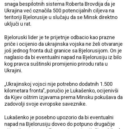
snaga bespilotnih sistema Roberta Brovdija da je
Ukrajina već označila 500 potencijalnih ciljeva na
teritoriji Bjelorusije u slučaju da se Minsk direktno
uključi u rat.
Bjeloruski lider je te prijetnje odbacio kao prazne
priče i ocijenio da ukrajinska vojska ne želi otvaranje
još jednog fronta duž granice sa Bjelorusijom. On je
naglasio da bi eventualni napad na Bjelorusiju iz bilo
kog pravca suštinski promijenio prirodu rata u
Ukrajini.
„Ukrajinskoj vojsci nije potrebno dodatnih 1.500
kilometara fronta”, poručio je Lukašenko, ocijenivši
da Kijev oštrim izjavama prema Minsku pokušava da
zadovolji svoje evropske saveznike.
Lukašenko je posebno upozorio da bi eventualni
napad na Bjelorusiju doveo do potpuno drugačije