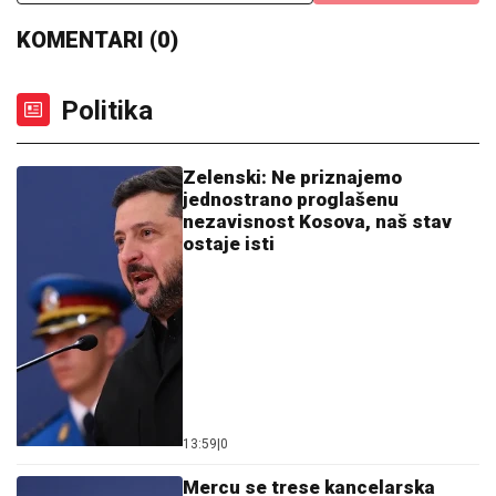
KOMENTARI (0)
Politika
Zelenski: Ne priznajemo
jednostrano proglašenu
nezavisnost Kosova, naš stav
ostaje isti
13:59
|
0
Mercu se trese kancelarska