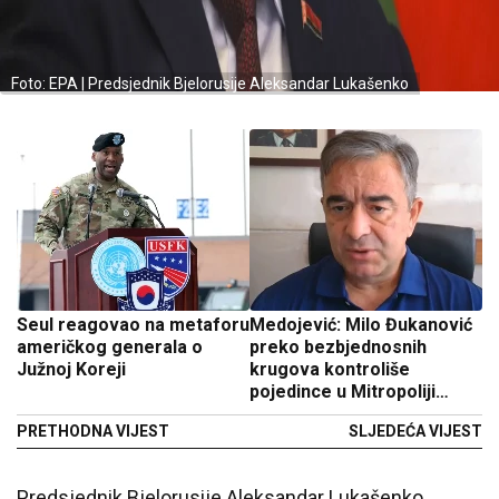
Foto: EPA | Predsjednik Bjelorusije Aleksandar Lukašenko
Seul reagovao na metaforu
Medojević: Milo Đukanović
američkog generala o
preko bezbjednosnih
Južnoj Koreji
krugova kontroliše
pojedince u Mitropoliji
crnogorsko-primorskoj
PRETHODNA VIJEST
SLJEDEĆA VIJEST
Predsjednik Bjelorusije Aleksandar Lukašenko