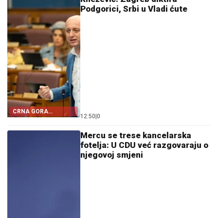
Podgorici, Srbi u Vladi ćute
CRNA GORA
12:50
|
0
POSTALA TALAC
HRVATSKE
Mercu se trese kancelarska
fotelja: U CDU već razgovaraju o
njegovoj smjeni