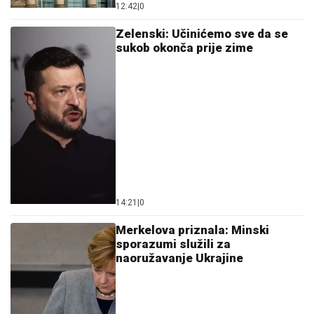
12:42
|
0
Zelenski: Učinićemo sve da se
sukob okonča prije zime
14:21
|
0
Merkelova priznala: Minski
sporazumi služili za
naoružavanje Ukrajine