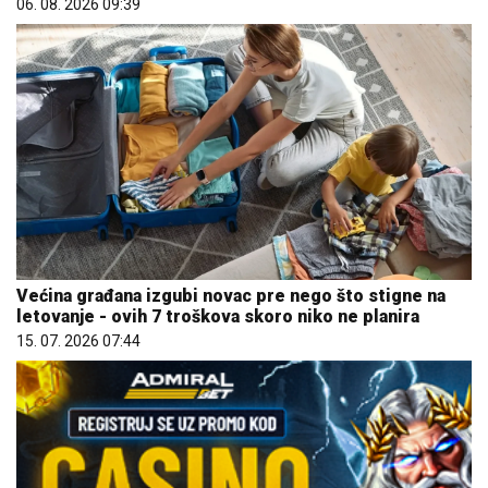
06. 08. 2026 09:39
Većina građana izgubi novac pre nego što stigne na
letovanje - ovih 7 troškova skoro niko ne planira
15. 07. 2026 07:44