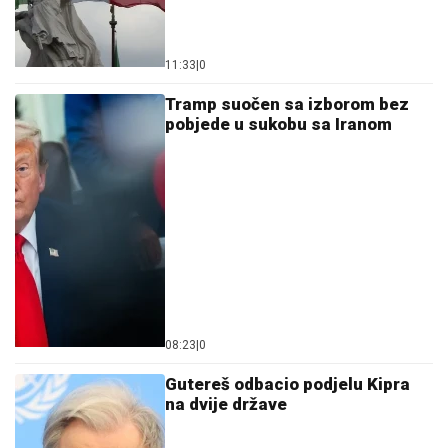
11:33
|
0
Tramp suočen sa izborom bez
pobjede u sukobu sa Iranom
08:23
|
0
Gutereš odbacio podjelu Kipra
na dvije države