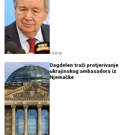
13:01
|
0
Dagdelen traži protjerivanje
ukrajinskog ambasadora iz
Njemačke