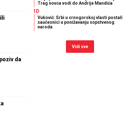
Trag novca vodi do Andrije Mandića
1D
li
Vuković: Srbi u crnogorskoj vlasti postali
saučesnici u ponižavanju sopstvenog
naroda
Vidi sve
poziv da
ka