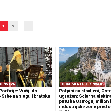
1
2
...
EDINSTVA
DOKUMENTA OTKRIVAJU
Porfirije: Vučiji do
Potpisi su stavljeni, Ostr
 Srbe na slogu i bratsku
ugrožen: Solarna elektr
putu ka Ostrogu, milion
industrijske zone pred 