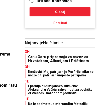
Dritana Abazovića
Glasaj
Rezultati
Najnovije
Najčitanije
3H
prema
Crnu Goru pripremaju za savez sa
Hrvatskom, Albanijom i Prištinom
3H
Knežević: Moj patrijarh je Porfirije, niko ne
može biti patrijarh umjesto patrijarha
1D
rnom ratu
Eparhija budimljansko-nikšićka:
Aleksandru Vučiću zahvalnost za podršku
crkvenom i narodnom jedinstvu
1D
Ko je podmetnuo mitropolitu Metodiju: