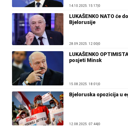
14.10.2025. 15:17
|
0
LUKAŠENKO NATO će dobi
Bjelorusije
28.09.2025. 12:00
|
0
LUKAŠENKO OPTIMISTA U
posjeti Minsk
15.08.2025. 18:01
|
0
Bjeloruska opozicija u 
12.08.2025. 07:44
|
0