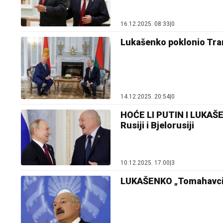
16.12.2025. 08:33
|
0
Lukašenko poklonio Tram
14.12.2025. 20:54
|
0
HOĆE LI PUTIN I LUKAŠE
Rusiji i Bjelorusiji
10.12.2025. 17:00
|
3
LUKAŠENKO „Tomahavci“ n