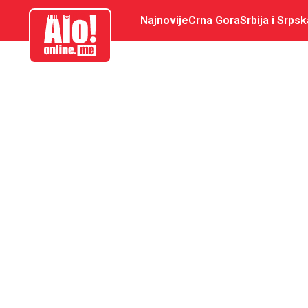
aloonline.me
Najnovije
Crna Gora
Srbija i Srpsk