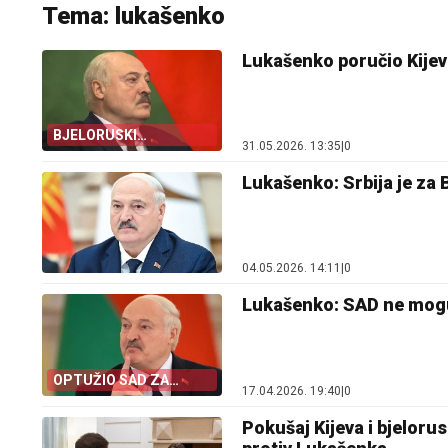
Tema: lukašenko
Lukašenko poručio Kijevu
BJELORUSKI
31.05.2026. 13:35
|
0
PREDSJEDNIK
Lukašenko: Srbija je za B
04.05.2026. 14:11
|
0
Lukašenko: SAD ne mogu
OPTUŽIO SAD ZA
17.04.2026. 19:40
|
0
DIKTATURU
Pokušaj Kijeva i bjelorus