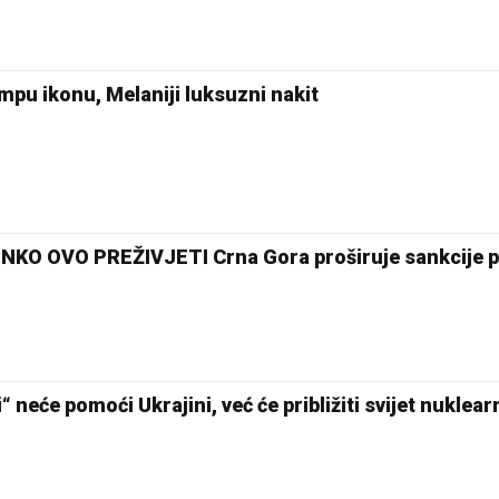
pu ikonu, Melaniji luksuzni nakit
NKO OVO PREŽIVJETI Crna Gora proširuje sankcije 
eće pomoći Ukrajini, već će približiti svijet nuklea