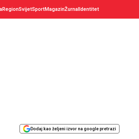
a
Region
Svijet
Sport
Magazin
Žurnal
Identitet
Dodaj kao željeni izvor na google pretrazi