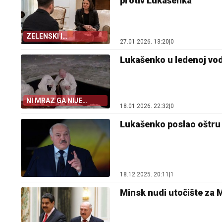
protiv Lukašenka
ZELENSKI I
27.01.2026. 13:20
|
0
TIHANOVSKA
Lukašenko u ledenoj vod
NI MRAZ GA NIJE
18.01.2026. 22:32
|
0
ZAUSTAVIO
Lukašenko poslao oštru
18.12.2025. 20:11
|
1
Minsk nudi utočište za 