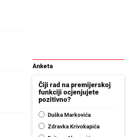
Anketa
Čiji rad na premijerskoj
funkciji ocjenjujete
pozitivno?
Duška Markovića
Zdravka Krivokapića