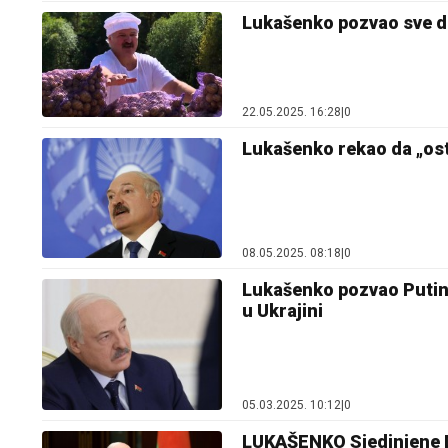
Lukašenko pozvao sve d
22.05.2025. 16:28
|
0
Lukašenko rekao da „osta
08.05.2025. 08:18
|
0
Lukašenko pozvao Putin
u Ukrajini
05.03.2025. 10:12
|
0
LUKAŠENKO Sjedinjene Dr