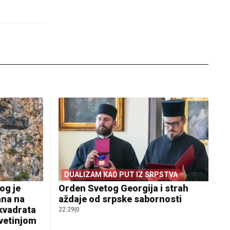
DUALIZAM KAO PUT IZ SRPSTVA
og je
Orden Svetog Georgija i strah
ana na
aždaje od srpske sabornosti
 kvadrata
22:29
|
0
svetinjom