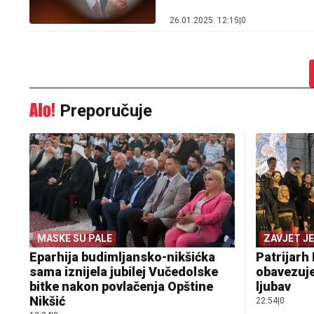
26.01.2025. 12:15
|
0
Preporučuje
MASKE SU PALE
ZAVJET J
Eparhija budimljansko-nikšićka
Patrijarh 
sama iznijela jubilej Vučedolske
obavezuje
bitke nakon povlačenja Opštine
ljubav
Nikšić
22:54
|
0