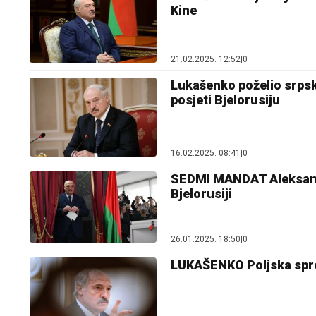
Kine
21.02.2025. 12:52
|
0
Lukašenko poželio srpsk
posjeti Bjelorusiju
16.02.2025. 08:41
|
0
SEDMI MANDAT Aleksanda
Bjelorusiji
26.01.2025. 18:50
|
0
LUKAŠENKO Poljska sprem