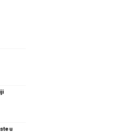
ji
ste u