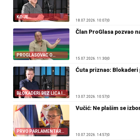
KO JE
18.07.2026. 10:07
|
0
„MASTERMAJND”
Član ProGlasa pozvao na 
PROGLASOVAC O
15.07.2026. 11:30
|
0
OPOZICIJI
Ćuta priznao: Blokaderi p
BLOKADERI BEZ LICA I
13.07.2026. 10:57
|
0
PROGRAMA
Vučić: Ne plašim se izbo
PRVO PARLAMENTARNI
10.07.2026. 14:57
|
0
PA PREDSJEDNIČKI