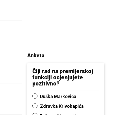
Anketa
Čiji rad na premijerskoj
funkciji ocjenjujete
pozitivno?
Duška Markovića
Zdravka Krivokapića