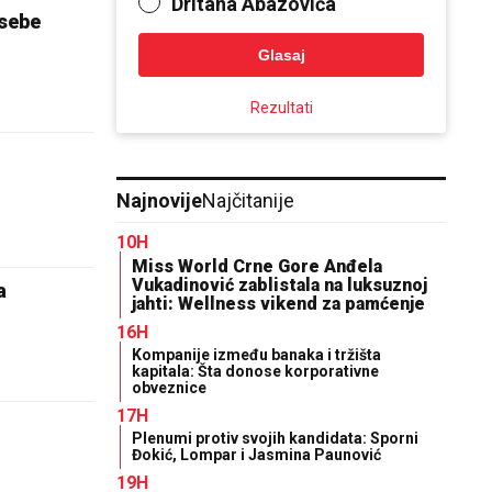
Dritana Abazovića
 sebe
Glasaj
Rezultati
Najnovije
Najčitanije
10H
Miss World Crne Gore Anđela
Vukadinović zablistala na luksuznoj
a
jahti: Wellness vikend za pamćenje
16H
Kompanije između banaka i tržišta
kapitala: Šta donose korporativne
obveznice
17H
Plenumi protiv svojih kandidata: Sporni
Đokić, Lompar i Jasmina Paunović
19H