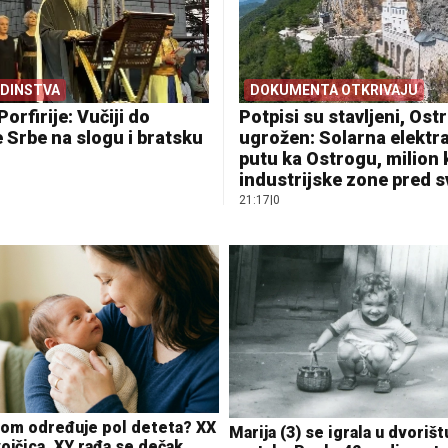
EDINSTVA
DOKUMENTA OTKRIVAJU
Porfirije: Vučiji do
Potpisi su stavljeni, Ostr
 Srbe na slogu i bratsku
ugrožen: Solarna elektr
putu ka Ostrogu, milion
industrijske zone pred 
21:17
|
0
zom određuje pol deteta? XX
Marija (3) se igrala u dvorišt
ojčica, XY rađa se dečak