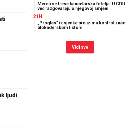
Mercu se trese kancelarska fotelja: U CDU
već razgovaraju o njegovoj smjeni
21H
sti
„Proglas” iz sjenke preuzima kontrolu nad
blokaderskom listom
Vidi sve
k ljudi