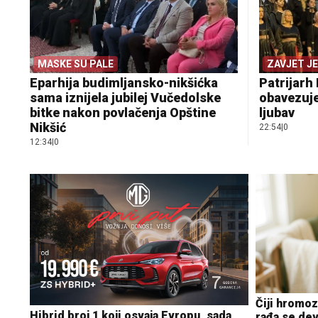
MASKE SU PALE
ZAVJET J
Eparhija budimljansko-nikšićka
Patrijarh 
sama iznijela jubilej Vučedolske
obavezuje
bitke nakon povlačenja Opštine
ljubav
Nikšić
22:54
|
0
12:34
|
0
Čiji hromo
Hibrid broj 1 koji osvaja Evropu, sada
rađa se dev