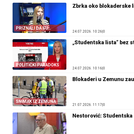
Zbrka oko blokaderske li
PRIZNALI DA SU
24.07.2026. 10:26
|
0
NESTRUČNI
„Studentska lista” bez s
POLITIČKI PARADOKS
24.07.2026. 10:16
|
0
Blokaderi u Zemunu zaust
SNIMAK IZ ZEMUNA
21.07.2026. 11:17
|
0
Nestorović: Studentska 