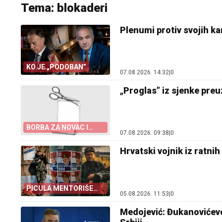
Tema: blokaderi
Plenumi protiv svojih k
KO JE „PODOBAN”
07.08.2026. 14:32
|
0
„Proglas” iz sjenke pre
BORBA ZA NOVAC I
07.08.2026. 09:38
|
0
KANDIDATE
Hrvatski vojnik iz ratnih
PICULA MENTORIŠE
05.08.2026. 11:53
|
0
BLOKADERE
Medojević: Đukanovićev