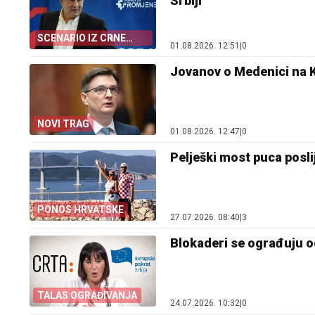
Srbiji
SCENARIO IZ CRNE
01.08.2026. 12:51
|
0
GORE
Jovanov o Medenici na Kor
NOVI TRAG
01.08.2026. 12:47
|
0
Pelješki most puca posli
PONOS HRVATSKE
27.07.2026. 08:40
|
3
Blokaderi se ograđuju od
TALAS OGRAĐIVANJA
24.07.2026. 10:32
|
0