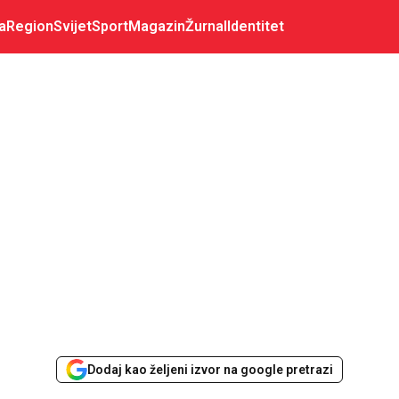
a
Region
Svijet
Sport
Magazin
Žurnal
Identitet
Dodaj kao željeni izvor na google pretrazi