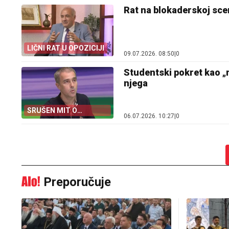
Rat na blokaderskoj sce
LIČNI RAT U OPOZICIJI
09.07.2026. 08:50
|
0
Studentski pokret kao „m
njega
SRUŠEN MIT O
06.07.2026. 10:27
|
0
„STUDENTSKOM
POKRETU”
Preporučuje