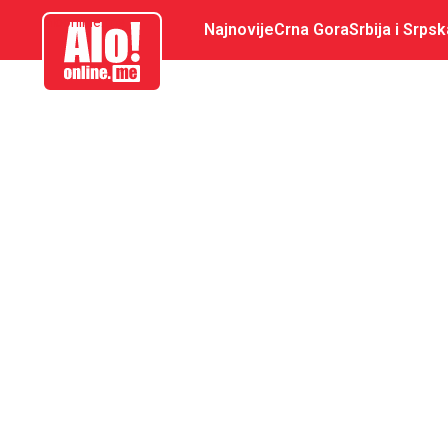
aloonline.me
Najnovije
Crna Gora
Srbija i Srpsk