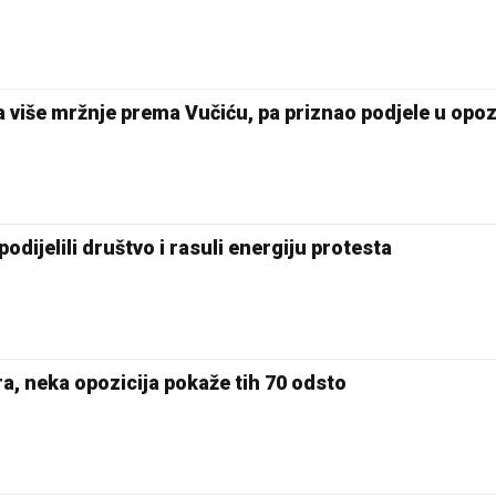
više mržnje prema Vučiću, pa priznao podjele u opozi
odijelili društvo i rasuli energiju protesta
ra, neka opozicija pokaže tih 70 odsto