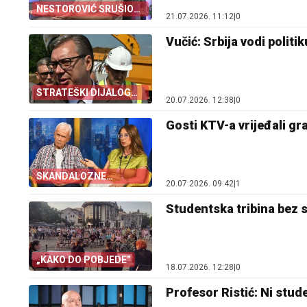
NESTOROVIĆ SRUŠIO
21.07.2026. 11:12
|
0
BLOKADERSKE
RAČUNICE
Vučić: Srbija vodi polit
STRATEŠKI DIJALOG
20.07.2026. 12:38
|
0
SA AMERIKOM
Gosti KTV-a vrijeđali gr
SKANDALOZNE
20.07.2026. 09:42
|
1
PORUKE SA KTV-A
Studentska tribina bez 
„KAKO DO POBJEDE”
18.07.2026. 12:28
|
0
Profesor Ristić: Ni stude