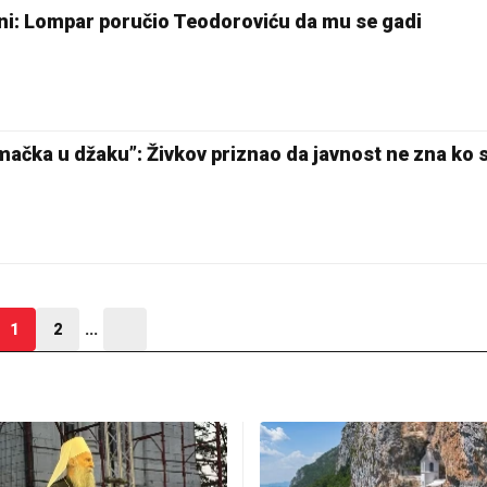
ni: Lompar poručio Teodoroviću da mu se gadi
ačka u džaku”: Živkov priznao da javnost ne zna ko st
1
2
...