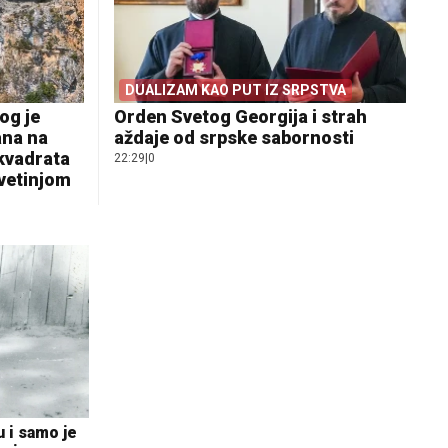
DUALIZAM KAO PUT IZ SRPSTVA
og je
Orden Svetog Georgija i strah
ana na
aždaje od srpske sabornosti
 kvadrata
22:29
|
0
svetinjom
u i samo je
Većina građana izgubi novac pre nego