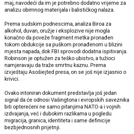
maj, navodeći da im je potrebno dodatno vrijeme za
analizu obimnog materijala i balističkog nalaza.
Prema sudskim podnescima, analiza Biroa za
alkohol, duvan, oružje i eksplozive nije mogla
konačno da poveže fragment metka pronađen
tokom obdukcije sa puškom pronađenom u blizini
mjesta napada, dok FBI sprovodi dodatna ispitivanja.
Robinson je optužen za teško ubistvo, a tužioci
namjeravaju da traže smrtnu kaznu. Prema
izvještaju Asošiejted presa, on se još nije izjasnio o
krivici.
Ovako intoniran dokument predstavlja još jedan
signal da će odnosi Vašingtona i evropskih saveznika
biti opterećeni ne samo pitanjima NATO-a i vojnih
izdvajanja, već i dubokim razlikama u pogledu
migracija, granica, identiteta i same definicije
bezbjednosnih prijetnji.