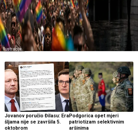
Ilustracija
Jovanov poručio Đilasu: Era
Podgorica opet mjeri
šljama nije se završila 5.
patriotizam selektivnim
oktobrom
aršinima