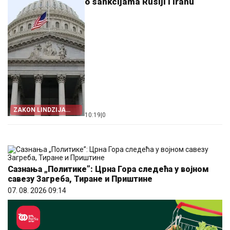
o sankcijama Rusiji i Iranu
ZAKON LINDZIJA
10:19
|
0
GREJEMA
Сазнања „Политике”: Црна Гора следећа у војном
савезу Загреба, Тиране и Приштине
07. 08. 2026 09:14