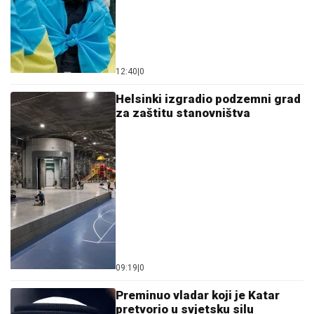
12:40
|
0
Helsinki izgradio podzemni grad
za zaštitu stanovništva
09:19
|
0
Preminuo vladar koji je Katar
pretvorio u svjetsku silu