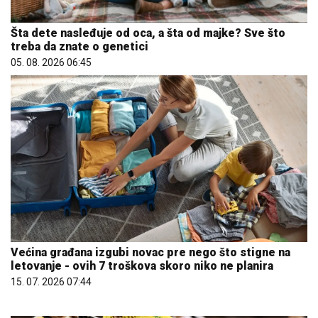
Šta dete nasleđuje od oca, a šta od majke? Sve što
treba da znate o genetici
05. 08. 2026 06:45
Većina građana izgubi novac pre nego što stigne na
letovanje - ovih 7 troškova skoro niko ne planira
15. 07. 2026 07:44