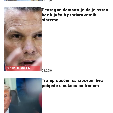
10:55
|
0
POMOGLA ŠPANIJI
Pentagon demantuje da je ostao
bez ključnih protivraketnih
sistema
SPOR HEGSETA I SI-
08:29
|
0
EN-ENA
Tramp suočen sa izborom bez
pobjede u sukobu sa Iranom