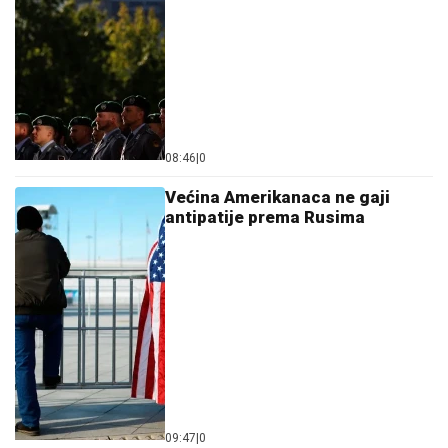
08:46
|
0
Većina Amerikanaca ne gaji
antipatije prema Rusima
09:47
|
0