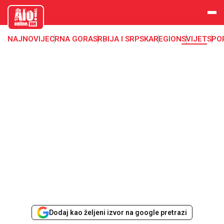
aloonline.
me
NAJNOVIJE
CRNA GORA
SRBIJA I SRPSKA
REGION
SVIJET
SPO
Dodaj kao željeni izvor na google pretrazi