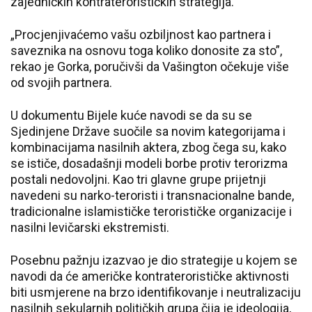
zajedničkih kontraterorističkih strategija.
„Procjenjivaćemo vašu ozbiljnost kao partnera i
saveznika na osnovu toga koliko donosite za sto”,
rekao je Gorka, poručivši da Vašington očekuje više
od svojih partnera.
U dokumentu Bijele kuće navodi se da su se
Sjedinjene Države suočile sa novim kategorijama i
kombinacijama nasilnih aktera, zbog čega su, kako
se ističe, dosadašnji modeli borbe protiv terorizma
postali nedovoljni. Kao tri glavne grupe prijetnji
navedeni su narko-teroristi i transnacionalne bande,
tradicionalne islamističke terorističke organizacije i
nasilni levičarski ekstremisti.
Posebnu pažnju izazvao je dio strategije u kojem se
navodi da će američke kontraterorističke aktivnosti
biti usmjerene na brzo identifikovanje i neutralizaciju
nasilnih sekularnih političkih grupa čija je ideologija,