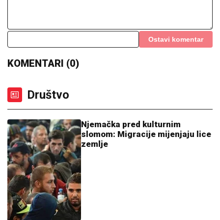
Ostavi komentar
KOMENTARI (0)
Društvo
Njemačka pred kulturnim
slomom: Migracije mijenjaju lice
zemlje