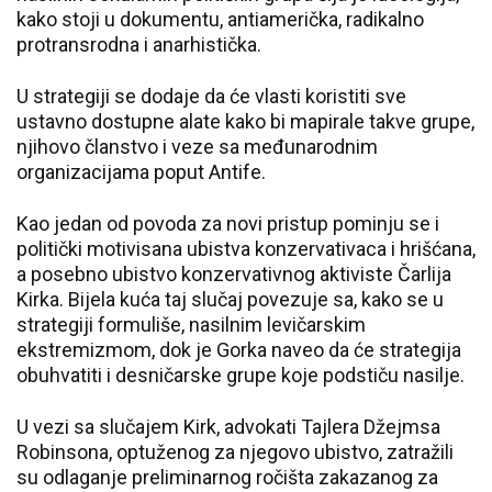
kako stoji u dokumentu, antiamerička, radikalno
protransrodna i anarhistička.
U strategiji se dodaje da će vlasti koristiti sve
ustavno dostupne alate kako bi mapirale takve grupe,
njihovo članstvo i veze sa međunarodnim
organizacijama poput Antife.
Kao jedan od povoda za novi pristup pominju se i
politički motivisana ubistva konzervativaca i hrišćana,
a posebno ubistvo konzervativnog aktiviste Čarlija
Kirka. Bijela kuća taj slučaj povezuje sa, kako se u
strategiji formuliše, nasilnim levičarskim
ekstremizmom, dok je Gorka naveo da će strategija
obuhvatiti i desničarske grupe koje podstiču nasilje.
U vezi sa slučajem Kirk, advokati Tajlera Džejmsa
Robinsona, optuženog za njegovo ubistvo, zatražili
su odlaganje preliminarnog ročišta zakazanog za