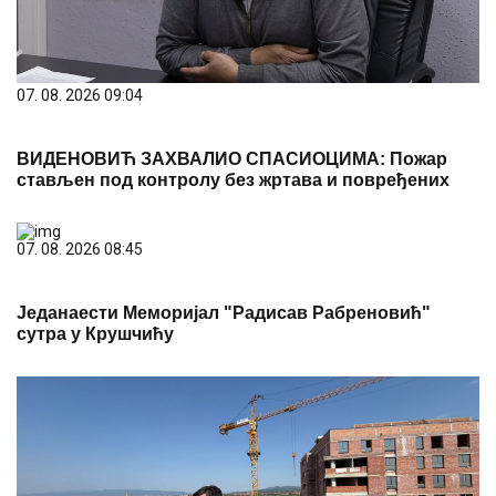
07. 08. 2026 09:04
ВИДЕНОВИЋ ЗАХВАЛИО СПАСИОЦИМА: Пожар
стављен под контролу без жртава и повређених
07. 08. 2026 08:45
Једанаести Меморијал "Радисав Рабреновић"
сутра у Крушчићу