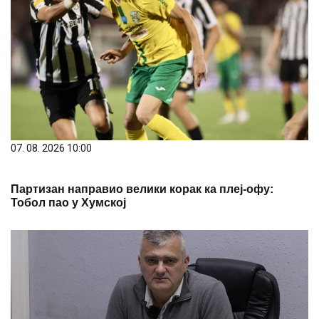
07. 08. 2026 10:00
Партизан направио велики корак ка плеј-офу:
Тобол пао у Хумској