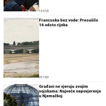
13:01
|
0
Francuska bez vode: Presušilo
16 odsto rijeka
09:15
|
0
Građani ne vjeruju svojim
vojskama: Najveće nepovjerenje
u Njemačkoj