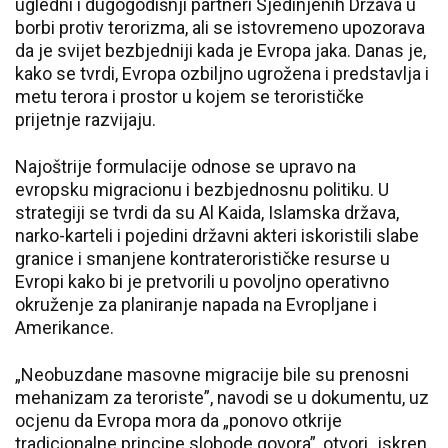
ugledni i dugogodišnji partneri Sjedinjenih Država u
borbi protiv terorizma, ali se istovremeno upozorava
da je svijet bezbjedniji kada je Evropa jaka. Danas je,
kako se tvrdi, Evropa ozbiljno ugrožena i predstavlja i
metu terora i prostor u kojem se terorističke
prijetnje razvijaju.
Najoštrije formulacije odnose se upravo na
evropsku migracionu i bezbjednosnu politiku. U
strategiji se tvrdi da su Al Kaida, Islamska država,
narko-karteli i pojedini državni akteri iskoristili slabe
granice i smanjene kontraterorističke resurse u
Evropi kako bi je pretvorili u povoljno operativno
okruženje za planiranje napada na Evropljane i
Amerikance.
„Neobuzdane masovne migracije bile su prenosni
mehanizam za teroriste”, navodi se u dokumentu, uz
ocjenu da Evropa mora da „ponovo otkrije
tradicionalne principe slobode govora”, otvori „iskren