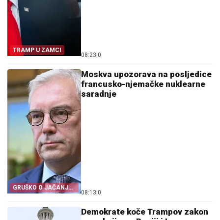
TRAMP U ZAMCI
08:23
|
0
Moskva upozorava na posljedice
francusko-njemačke nuklearne
saradnje
GRUŠKO O JAČANJU
08:13
|
0
NJEMAČKE
Demokrate koče Trampov zakon