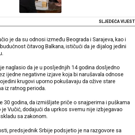
SLJEDEĆA VIJEST
čio je da su odnosi između Beograda i Sarajeva, kao i
budućnost čitavog Balkana, ističući da je dijalog jedini
u.
ć je naglasio da je u posljednjih 14 godina dosljedno
bez ijedne negativne izjave koja bi narušavala odnose
pojedini krugovi uporno pokušavaju da ožive stare
a iz ratnog perioda.
je 30 godina, da izmišljate priče o snajperima i puškama
io je Vučić, dodajući da uprkos svemu nije izbjegavao
u skladu sa zakonom.
ti, predsjednik Srbije podsjetio je na razgovore sa