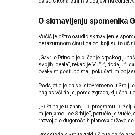
da su o konkretnim slučajevima odlučiva
O skrnavljenju spomenika G
Vučić je oštro osudio skrnavljenje spomen
nerazumnom činu i da oni koji su to učinil
„Gavrilo Princip je oličenje srpskog junaš
svojih ideala“, rekao je Vučić, dodajući 
ovakvim postupcima i pokušati im objasni
Podsjetio je da se istovremeno u Srbiji o
naglasivši da je, pored zgrada, ključna ul
„Suština je u znanju, u programu i u žel
mijenjamo lice Srbije“, poručio je Vučić, 
razvoj dio dugoročnih planova države do
Predsjednik Srbije zaključio je da će gra