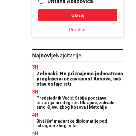
Dritana Abazovića
Glasaj
Rezultati
Najnovije
Najčitanije
3H
Zelenski: Ne priznajemo jednostrano
proglašenu nezavisnost Kosova, naš
stav ostaje isti
3H
Predsjednik Vučić: Srbija podržava
teritorijalni integritet Ukrajine, zahvalni
smo Kijevu zbog Kosova i Metohije
4H
Bivši šef mađarske diplomatije pod
istragom zbog mita
4H