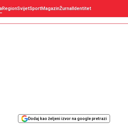
a
Region
Svijet
Sport
Magazin
Žurnal
Identitet
Dodaj kao željeni izvor na google pretrazi