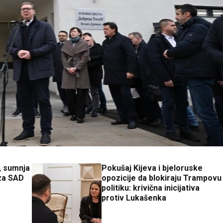
h, sumnja
Pokušaj Kijeva i bjeloruske
 za SAD
opozicije da blokiraju Trampovu
politiku: krivična inicijativa
protiv Lukašenka