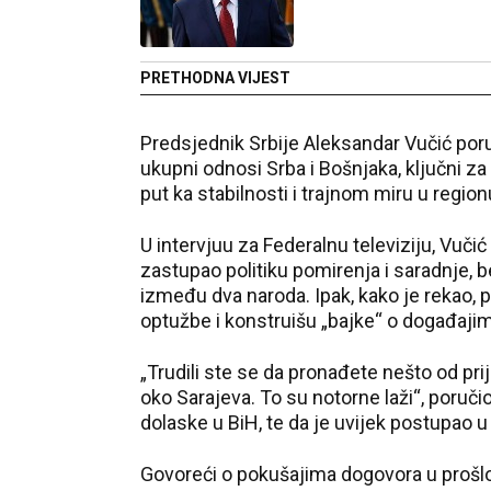
PRETHODNA VIJEST
Predsjednik Srbije Aleksandar Vučić poru
ukupni odnosi Srba i Bošnjaka, ključni za 
put ka stabilnosti i trajnom miru u region
U intervjuu za Federalnu televiziju, Vuči
zastupao politiku pomirenja i saradnje, 
između dva naroda. Ipak, kako je rekao, 
optužbe i konstruišu „bajke“ o događajim
„Trudili ste se da pronađete nešto od pri
oko Sarajeva. To su notorne laži“, poruč
dolaske u BiH, te da je uvijek postupao 
Govoreći o pokušajima dogovora u prošlos