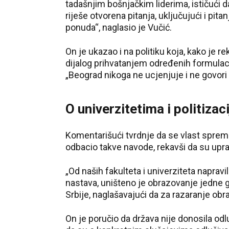
tadašnjim bošnjačkim liderima, ističući da
riješe otvorena pitanja, uključujući i pitan
ponuda“, naglasio je Vučić.
On je ukazao i na politiku koja, kako je rek
dijalog prihvatanjem određenih formulaci
„Beograd nikoga ne ucjenjuje i ne govori
O univerzitetima i politizac
Komentarišući tvrdnje da se vlast sprema
odbacio takve navode, rekavši da su uprav
„Od naših fakulteta i univerziteta napravi
nastava, uništeno je obrazovanje jedne g
Srbije, naglašavajući da za razaranje o
On je poručio da država nije donosila od