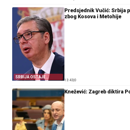
BEOGRADU
Predsjednik Vučić: Srbija p
zbog Kosova i Metohije
SRBIJA OSTAJE
13:43
|
0
DOSLJEDNA POVELJI
UN
Knežević: Zagreb diktira Po