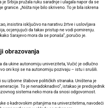
 je Srbija pružala ruku saradnje i ulagala napor da se
je granice. „Ništa nije bilo skriveno. To je bila iskrena
ao, insistira isključivo na narativu žrtve i uslovljava
ja, ocjenjujući da takav pristup ne vodi pomirenju.
 kako Sarajevo mora da se ponaša“, poručio je.
iji obrazovanja
 da ukine autonomiju univerziteta, Vučić je odlučno
o oni koji se na autonomiju pozivaju – istu i srušili.
li su izborne štabove političkih stranaka. Uništena je
eneracije. To je nenadoknadivo“, istakao je predsjednik
brazovnog sistema neko mora da snosi odgovornost.
luke o kadrovskim pitanjima na univerzitetima, navodeći