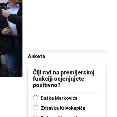
Anketa
Čiji rad na premijerskoj
funkciji ocjenjujete
pozitivno?
Duška Markovića
Zdravka Krivokapića