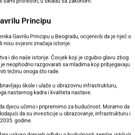
li sami profesori, u skladu sa zakonom.
avrilu Principu
ika Gavrilu Principu u Beogradu, ocijenivši da je riječ o
i nisu svjesni značaja istorije.
tva i dio naše istorije. Čovjek koji je izgubio glavu zbog
da je neophodno razgovarati sa mladima koji pribjegavaju
ti težinu onoga što rade.
bnavljaju škole i ulaže u obrazovnu infrastrukturu,
oga nastavnog kadra i kvaliteta nastave.
ji da djecu učimo i pripremimo za budućnost. Moramo da
dodajući da su investicije u obrazovanje, infrastrukturu i
 2035. godine.
đani uskoro donijeti odluku o budućnosti zemlje, ističući