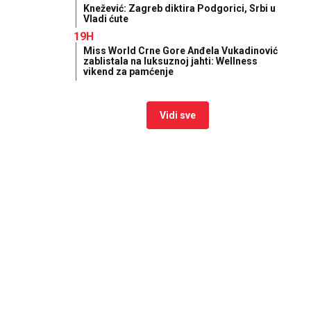
Knežević: Zagreb diktira Podgorici, Srbi u
Vladi ćute
19H
Miss World Crne Gore Anđela Vukadinović
zablistala na luksuznoj jahti: Wellness
vikend za pamćenje
Vidi sve