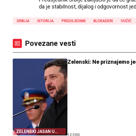
da je stabilnost, dijalog i odgovornost jed
SRBIJA
ISTORIJA
PREDSJEDNIK
BLOKADERI
VUČIĆ
Povezane vesti
Zelenski: Ne priznajemo je
ZELENSKI JASAN U
13:59
|
0