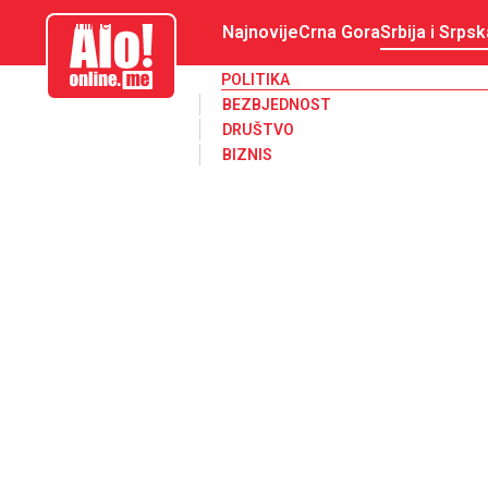
aloonline.me
Najnovije
Crna Gora
Srbija i Srpsk
POLITIKA
BEZBJEDNOST
DRUŠTVO
BIZNIS