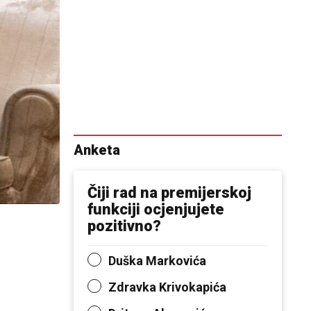
Anketa
Čiji rad na premijerskoj
funkciji ocjenjujete
pozitivno?
Duška Markovića
Zdravka Krivokapića