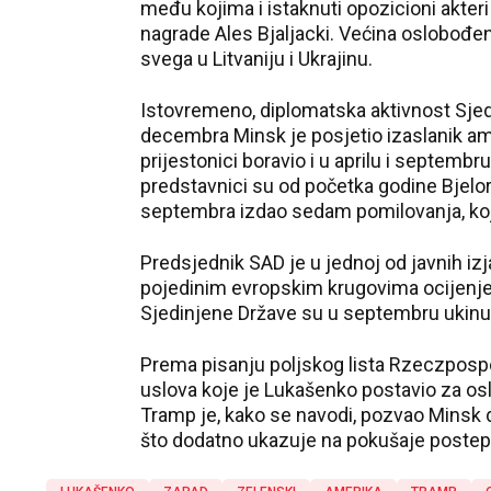
među kojima i istaknuti opozicioni akteri
nagrade Ales Bjaljacki. Većina oslobođeni
svega u Litvaniju i Ukrajinu.
Istovremeno, diplomatska aktivnost Sjedi
decembra Minsk je posjetio izaslanik ame
prijestonici boravio i u aprilu i septem
predstavnici su od početka godine Bjelor
septembra izdao sedam pomilovanja, koj
Predsjednik SAD je u jednoj od javnih i
pojedinim evropskim krugovima ocijenje
Sjedinjene Države su u septembru ukinule
Prema pisanju poljskog lista Rzeczpospol
uslova koje je Lukašenko postavio za osl
Tramp je, kako se navodi, pozvao Minsk 
što dodatno ukazuje na pokušaje postep