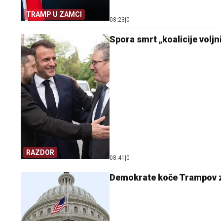
TRAMP U ZAMCI
08:23
|
0
Spora smrt „koalicije voljni
RAZDOR
08:41
|
0
Demokrate koče Trampov za