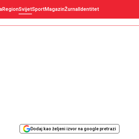
a
Region
Svijet
Sport
Magazin
Žurnal
Identitet
Dodaj kao željeni izvor na google pretrazi