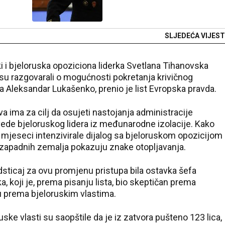
SLJEDEĆA VIJEST
i i bjeloruska opoziciona liderka Svetlana Tihanovska
e su razgovarali o mogućnosti pokretanja krivičnog
 Aleksandar Lukašenko, prenio je list Evropska pravda.
va ima za cilj da osujeti nastojanja administracije
ede bjeloruskog lidera iz međunarodne izolacije. Kako
ih mjeseci intenzivirale dijalog sa bjeloruskom opozicijom
 zapadnih zemalja pokazuju znake otopljavanja.
sticaj za ovu promjenu pristupa bila ostavka šefa
 koji je, prema pisanju lista, bio skeptičan prema
u prema bjeloruskim vlastima.
e vlasti su saopštile da je iz zatvora pušteno 123 lica,