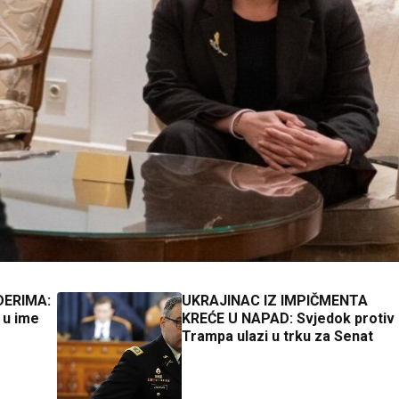
DERIMA:
UKRAJINAC IZ IMPIČMENTA
e u ime
KREĆE U NAPAD: Svjedok protiv
Trampa ulazi u trku za Senat