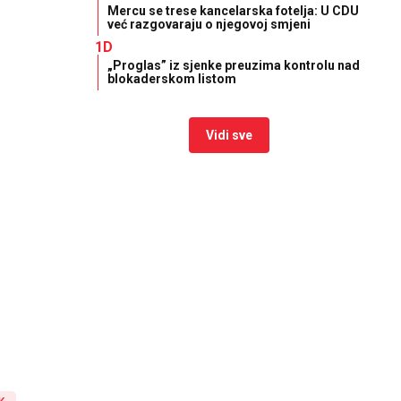
Mercu se trese kancelarska fotelja: U CDU
već razgovaraju o njegovoj smjeni
1D
„Proglas” iz sjenke preuzima kontrolu nad
blokaderskom listom
Vidi sve