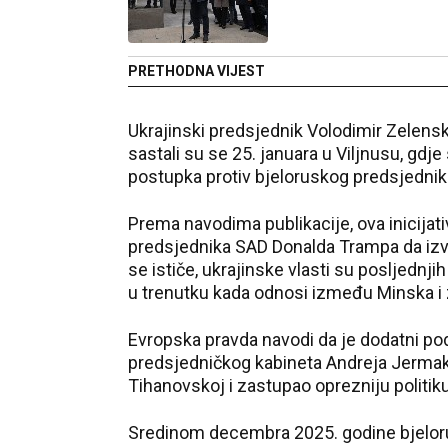
PRETHODNA VIJEST
Ukrajinski predsjednik Volodimir Zelensk
sastali su se 25. januara u Viljnusu, gdj
postupka protiv bjeloruskog predsjednika
Prema navodima publikacije, ova inicijati
predsjednika SAD Donalda Trampa da izv
se ističe, ukrajinske vlasti su posljednj
u trenutku kada odnosi između Minska i
Evropska pravda navodi da je dodatni pod
predsjedničkog kabineta Andreja Jermaka,
Tihanovskoj i zastupao oprezniju politik
Sredinom decembra 2025. godine bjelorusk