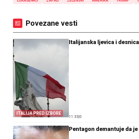
LUKAŠENKO
ZAPAD
ZELENSKI
AMERIKA
TRAMP
Povezane vesti
Italijanska ljevica i desni
ITALIJA PRED IZBORE
11:33
|
0
Pentagon demantuje da je 