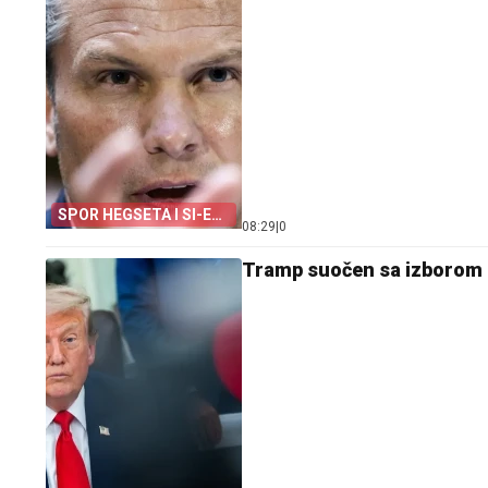
SPOR HEGSETA I SI-EN-
08:29
|
0
ENA
Tramp suočen sa izborom 