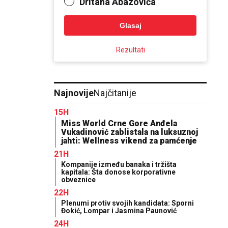
Dritana Abazovića
Glasaj
Rezultati
Najnovije
Najčitanije
15H
Miss World Crne Gore Anđela
Vukadinović zablistala na luksuznoj
jahti: Wellness vikend za pamćenje
21H
Kompanije između banaka i tržišta
kapitala: Šta donose korporativne
obveznice
22H
Plenumi protiv svojih kandidata: Sporni
Đokić, Lompar i Jasmina Paunović
24H