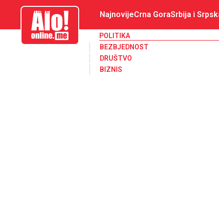
aloonline.me
Najnovije
Crna Gora
Srbija i Srpsk
POLITIKA
BEZBJEDNOST
DRUŠTVO
BIZNIS