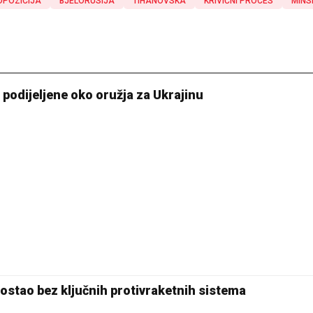
OPOZICIJA
BJELORUSIJA
TIHANOVSKA
KRIVIČNI PROCES
MINS
ca podijeljene oko oružja za Ukrajinu
ostao bez ključnih protivraketnih sistema