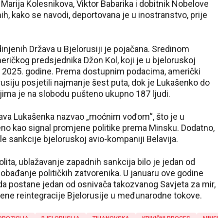
 Marija Kolesnikova, Viktor Babarika i dobitnik Nobelove
h, kako se navodi, deportovana je u inostranstvo, prije
njenih Država u Bjelorusiji je pojačana. Sredinom
ričkog predsjednika Džon Kol, koji je u bjeloruskoj
bru 2025. godine. Prema dostupnim podacima, američki
usiju posjetili najmanje šest puta, dok je Lukašenko do
ima je na slobodu pušteno ukupno 187 ljudi.
zjava Lukašenka nazvao „moćnim vođom“, što je u
no kao signal promjene politike prema Minsku. Dodatno,
 sankcije bjeloruskoj avio-kompaniji Belavija.
ita, ublažavanje zapadnih sankcija bilo je jedan od
obađanje političkih zatvorenika. U januaru ove godine
da postane jedan od osnivača takozvanog Savjeta za mir,
ene reintegracije Bjelorusije u međunarodne tokove.