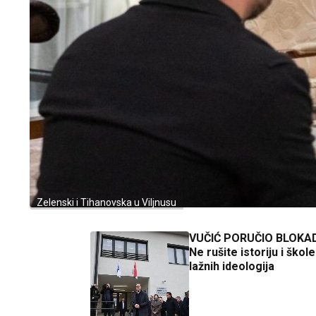
Zelenski i Tihanovska u Viljnusu
VUČIĆ PORUČIO BLOKA
Ne rušite istoriju i škol
lažnih ideologija