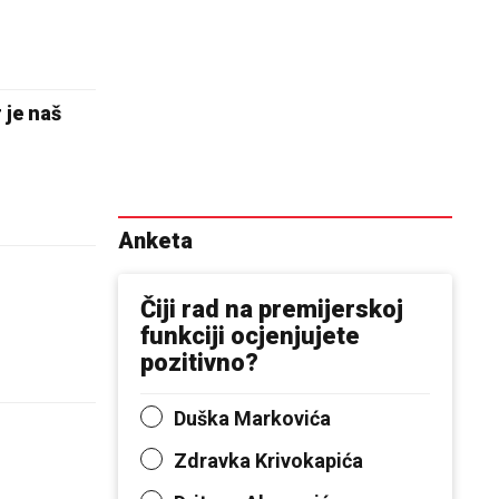
 je naš
Anketa
Čiji rad na premijerskoj
funkciji ocjenjujete
pozitivno?
Duška Markovića
Zdravka Krivokapića