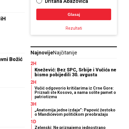
Dritana Abazovića
Glasaj
BiH
Rezultati
Najnovije
Najčitanije
avni Božić
2H
Knežević: Bez SPC, Srbije i Vučića ne
bismo pobijedili 30. avgusta
2H
Vučić odgovorio kritičarima iz Crne Gore:
Priznali ste Kosovo, a nama solite pamet o
patriotizmu
3H
„Anatomija jedne izdaje”: Papović žestoko
o Mandićevom političkom preobražaju
1D
Zelenski: Ne priznajemo jednostrano