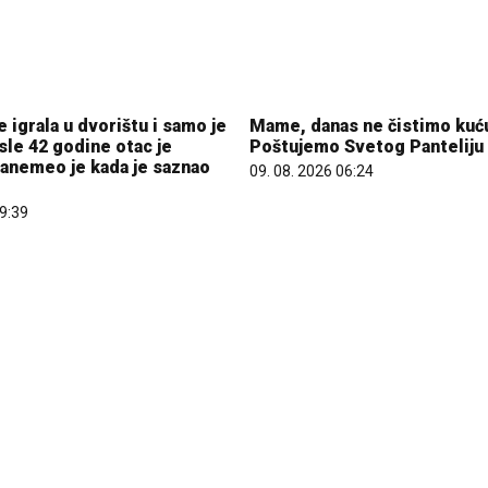
e igrala u dvorištu i samo je
Mame, danas ne čistimo kuć
sle 42 godine otac je
Poštujemo Svetog Panteliju
anemeo je kada je saznao
09. 08. 2026 06:24
09:39
Šta dete nasleđuje od oca, a
majke? Sve što treba da zna