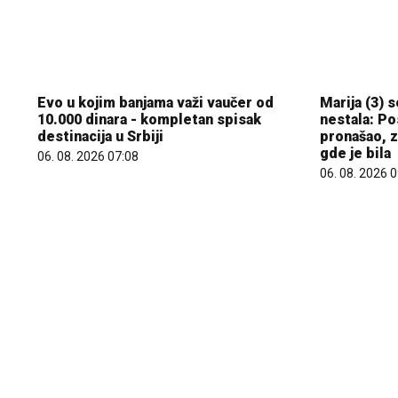
Evo u kojim banjama važi vaučer od
Marija (3) s
10.000 dinara - kompletan spisak
nestala: Po
destinacija u Srbiji
pronašao, z
gde je bila
06. 08. 2026 07:08
06. 08. 2026 
25.000 kupaca već kupuje uz PerSu