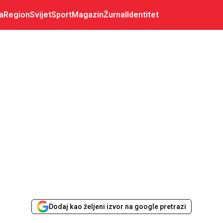
a
Region
Svijet
Sport
Magazin
Žurnal
Identitet
Dodaj kao željeni izvor na google pretrazi