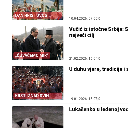
DAN HRISTOVOG
10.04.2026. 07:00
|
0
STRADANJA
Vučić iz istočne Srbije:
najveći cilj
„ČUVAĆEMO MIR“
21.02.2026. 16:04
|
0
U duhu vjere, tradicije i
KRST IZNAD SVIH
19.01.2026. 15:07
|
0
PODJELA
Lukašenko u ledenoj vod