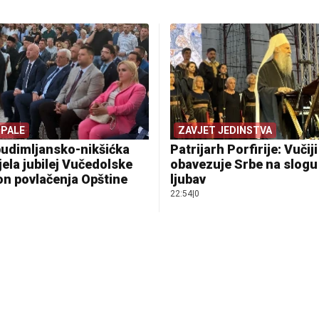
 PALE
ZAVJET JEDINSTVA
budimljansko-nikšićka
Patrijarh Porfirije: Vučij
jela jubilej Vučedolske
obavezuje Srbe na slogu 
on povlačenja Opštine
ljubav
22:54
|
0