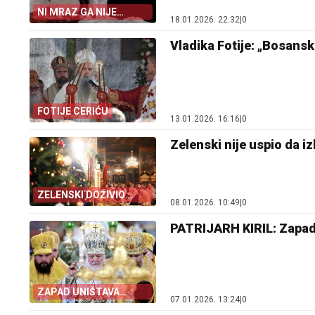
NI MRAZ GA NIJE
18.01.2026. 22:32
|
0
ZAUSTAVIO
Vladika Fotije: „Bosansk
FOTIJE CERIĆU
13.01.2026. 16:16
|
0
Zelenski nije uspio da iz
ZELENSKI DOŽIVIO
08.01.2026. 10:49
|
0
PORAZ
PATRIJARH KIRIL: Zapad 
ZAPAD UNIŠTAVA
07.01.2026. 13:24
|
0
MORAL