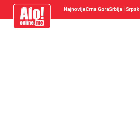
aloonline.me
Najnovije
Crna Gora
Srbija i Srpsk