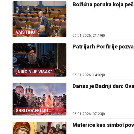
Božićna poruka koja peče
VAISTINU
06.01.2026. 21:19
|
0
Patrijarh Porfirije pozva
„NIKO NIJE VIŠAK“
06.01.2026. 14:02
|
0
Danas je Badnji dan: Ov
SRBI DOČEKUJU
06.01.2026. 07:23
|
0
ROĐENJE HRISTA
Materice kao simbol povr