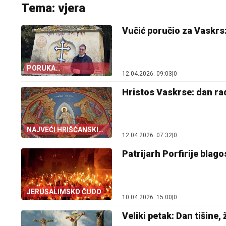
Tema: vjera
Vučić poručio za Vaskrs
PORUKA
12.04.2026. 09:03
|
0
PREDSJEDNIKA
Hristos Vaskrse: dan rad
NAJVEĆI HRIŠĆANSKI
12.04.2026. 07:32
|
0
PRAZNIK
Patrijarh Porfirije blago
JERUSALIMSKO ČUDO
10.04.2026. 15:00
|
0
Veliki petak: Dan tišine,