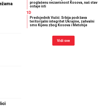
proglašenu nezavisnost Kosova, naš stav
mrežama
ostaje isti
1D
Predsjednik Vučić: Srbija podržava
teritorijalni integritet Ukrajine, zahvalni
smo Kijevu zbog Kosova i Metohije
Vidi sve
ici