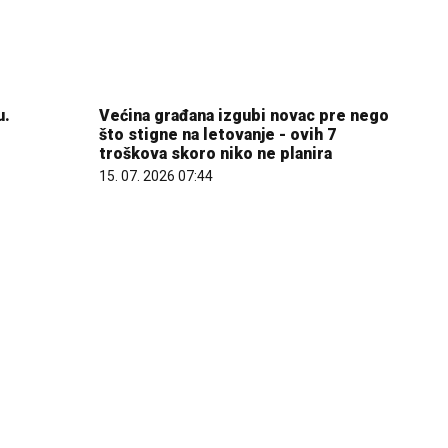
u.
Većina građana izgubi novac pre nego
što stigne na letovanje - ovih 7
troškova skoro niko ne planira
15. 07. 2026 07:44
 šta od
Da li deca nasleđuju otpornost na
te o