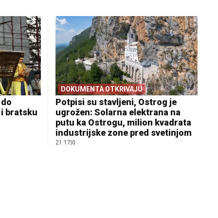
DOKUMENTA OTKRIVAJU
i do
Potpisi su stavljeni, Ostrog je
i bratsku
ugrožen: Solarna elektrana na
putu ka Ostrogu, milion kvadrata
industrijske zone pred svetinjom
21:17
|
0