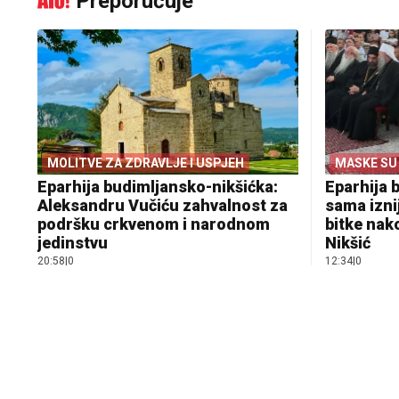
Preporučuje
MOLITVE ZA ZDRAVLJE I USPJEH
MASKE SU
Eparhija budimljansko-nikšićka:
Eparhija 
Aleksandru Vučiću zahvalnost za
sama izni
podršku crkvenom i narodnom
bitke nak
jedinstvu
Nikšić
20:58
|
0
12:34
|
0