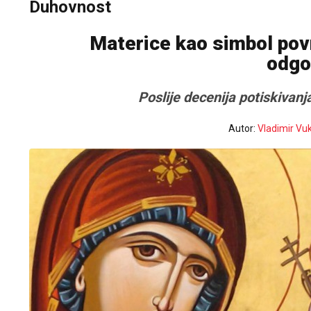
Duhovnost
Materice kao simbol povr
odgo
Poslije decenija potiskivan
Autor:
Vladimir Vu