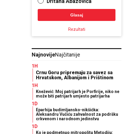
Dritana Abazovića
Glasaj
Rezultati
Najnovije
Najčitanije
1H
Crnu Goru pripremaju za savez sa
Hrvatskom, Albanijom i Prištinom
1H
Knežević: Moj patrijarh je Porfirije, niko ne
može biti patrijarh umjesto patrijarha
1D
Eparhija budimljansko-nikšićka:
Aleksandru Vučiću zahvalnost za podršku
crkvenom i narodnom jedinstvu
1D
Ko je podmetnuo mitropolitu Metodiju: