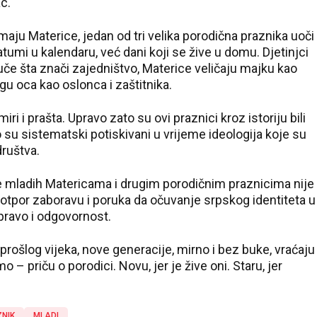
ac.
ju Materice, jedan od tri velika porodična praznika uoči
atumi u kalendaru, već dani koji se žive u domu. Djetinjci
uče šta znači zajedništvo, Materice veličaju majku kao
gu oca kao oslonca i zaštitnika.
ri i prašta. Upravo zato su ovi praznici kroz istoriju bili
o su sistematski potiskivani u vrijeme ideologija koje su
ruštva.
je mladih Matericama i drugim porodičnim praznicima nije
i otpor zaboravu i poruka da očuvanje srpskog identiteta u
 pravo i odgovornost.
 prošlog vijeka, nove generacije, mirno i bez buke, vraćaju
o – priču o porodici. Novu, jer je žive oni. Staru, jer
NIK
MLADI