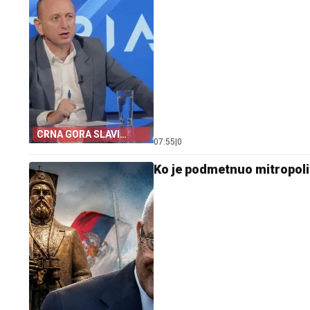
CRNA GORA SLAVI
07:55
|
0
„OLUJU“
Ko je podmetnuo mitropoli