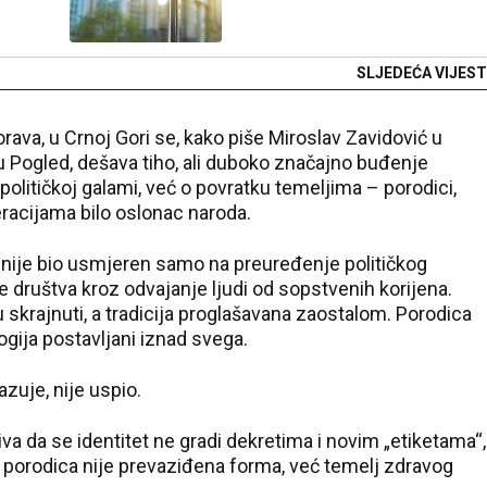
SLJEDEĆA VIJEST
rava, u Crnoj Gori se, kako piše Miroslav Zavidović u
 Pogled, dešava tiho, ali duboko značajno buđenje
 političkoj galami, već o povratku temeljima – porodici,
neracijama bilo oslonac naroda.
 nije bio usmjeren samo na preuređenje političkog
e društva kroz odvajanje ljudi od sopstvenih korijena.
u skrajnuti, a tradicija proglašavana zaostalom. Porodica
logija postavljani iznad svega.
zuje, nije uspio.
va da se identitet ne gradi dekretima i novim „etiketama“,
 porodica nije prevaziđena forma, već temelj zdravog