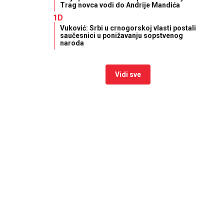
Trag novca vodi do Andrije Mandića
1D
Vuković: Srbi u crnogorskoj vlasti postali
saučesnici u ponižavanju sopstvenog
naroda
Vidi sve