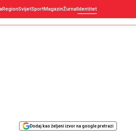
a
Region
Svijet
Sport
Magazin
Žurnal
Identitet
Dodaj kao željeni izvor na google pretrazi