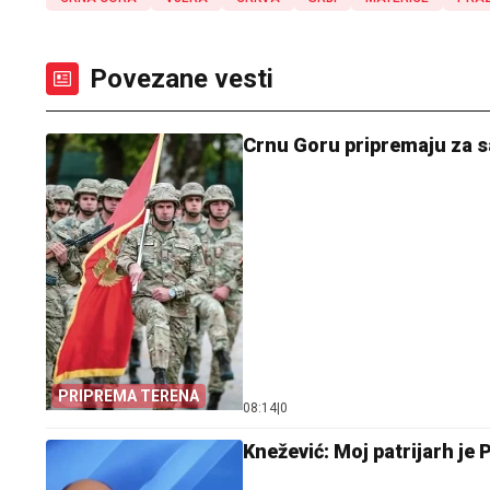
Povezane vesti
Crnu Goru pripremaju za s
PRIPREMA TERENA
08:14
|
0
Knežević: Moj patrijarh je 