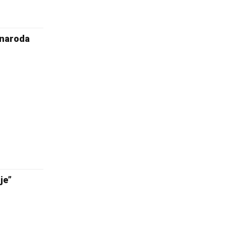
 naroda
je”