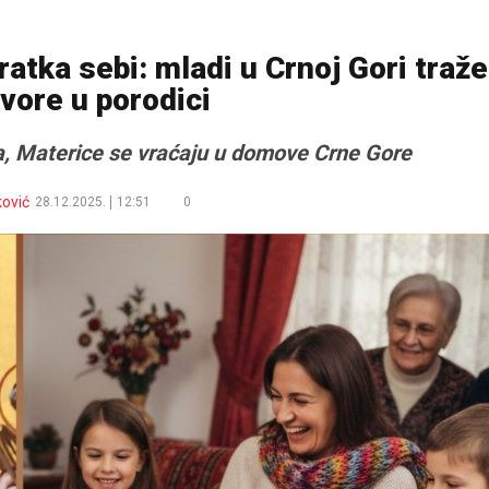
atka sebi: mladi u Crnoj Gori traže
vore u porodici
ja, Materice se vraćaju u domove Crne Gore
ković
28.12.2025.
12:51
0