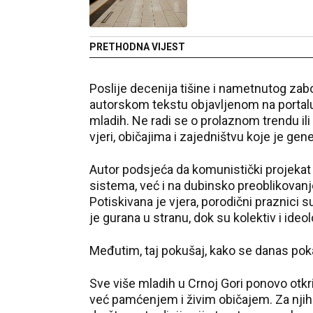
PRETHODNA VIJEST
Poslije decenija tišine i nametnutog zabo
autorskom tekstu objavljenom na portalu
mladih. Ne radi se o prolaznom trendu ili
vjeri, običajima i zajedništvu koje je ge
Autor podsjeća da komunistički projekat
sistema, već i na dubinsko preoblikovanj
Potiskivana je vjera, porodični praznici s
je gurana u stranu, dok su kolektiv i ideo
Međutim, taj pokušaj, kako se danas poka
Sve više mladih u Crnoj Gori ponovo otkri
već pamćenjem i živim običajem. Za njih