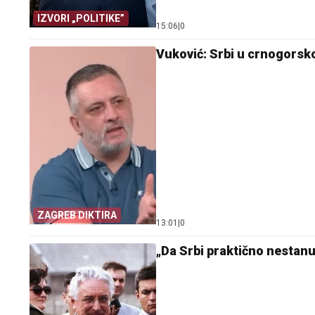
IZVORI „POLITIKE”
15:06
|
0
Vuković: Srbi u crnogorsko
ZAGREB DIKTIRA
13:01
|
0
„Da Srbi praktično nestanu