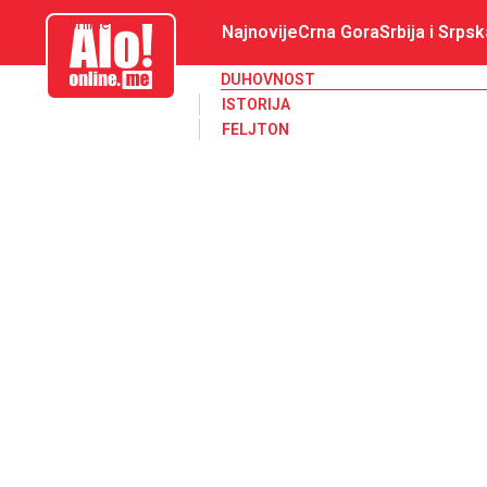
aloonline.me
Najnovije
Crna Gora
Srbija i Srpsk
DUHOVNOST
ISTORIJA
FELJTON