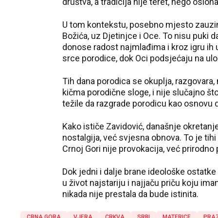
društva, a tradicija nije teret, nego oslon
U tom kontekstu, posebno mjesto zauzima
Božića, uz Djetinjce i Oce. To nisu puki d
donose radost najmlađima i kroz igru ih 
srce porodice, dok Oci podsjećaju na ulo
Tih dana porodica se okuplja, razgovara, mi
kičma porodične sloge, i nije slučajno št
težile da razgrade porodicu kao osnovu d
Kako ističe Zavidović, današnje okretan
nostalgija, već svjesna obnova. To je tih
Crnoj Gori nije provokacija, već prirodno
Dok jedni i dalje brane ideološke ostatke
u život najstariju i najjaču priču koju imam
nikada nije prestala da bude istinita.
CRNA GORA
VJERA
CRKVA
SRBI
MATERICE
PRAZ