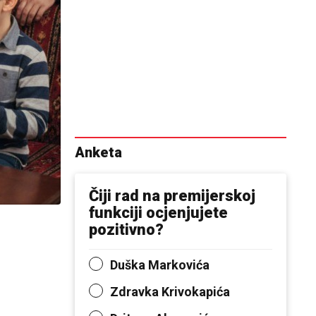
Anketa
Čiji rad na premijerskoj
funkciji ocjenjujete
pozitivno?
Duška Markovića
Zdravka Krivokapića