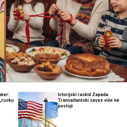
nker:
Istorijski raskid Zapada:
 „rusku
Transatlantski savez više ne
postoji