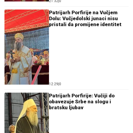
21:32
|
0
Patrijarh Porfirije na Vučjem
Dolu: Vučjedolski junaci nisu
pristali da promijene identitet
12:29
|
0
Patrijarh Porfirije: Vučiji do
obavezuje Srbe na slogu i
bratsku ljubav