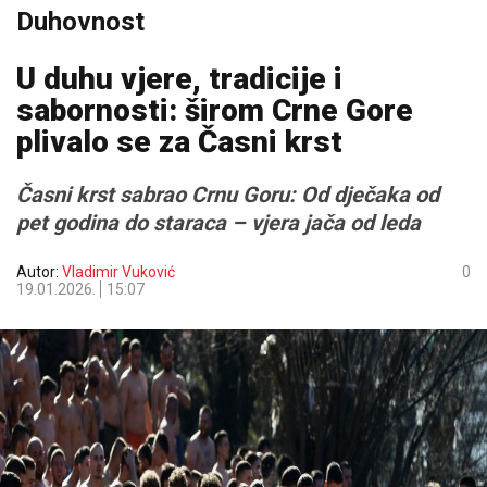
Duhovnost
U duhu vjere, tradicije i
sabornosti: širom Crne Gore
plivalo se za Časni krst
Časni krst sabrao Crnu Goru: Od dječaka od
pet godina do staraca – vjera jača od leda
Autor:
Vladimir Vuković
0
19.01.2026.
15:07