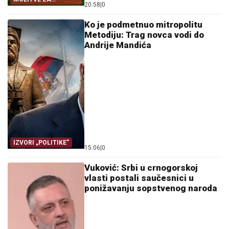
20:58
|
0
ZDRAVLJE I USPJEH
Ko je podmetnuo mitropolitu
Metodiju: Trag novca vodi do
Andrije Mandića
IZVORI „POLITIKE”
15:06
|
0
Vuković: Srbi u crnogorskoj
vlasti postali saučesnici u
ponižavanju sopstvenog naroda