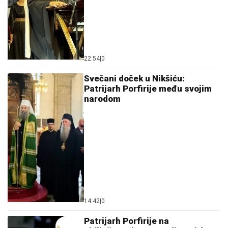
22:54
|
0
Svečani doček u Nikšiću:
Patrijarh Porfirije među svojim
narodom
14:42
|
0
Patrijarh Porfirije na