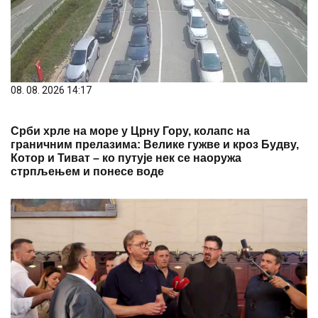
08. 08. 2026 14:17
Срби хрле на море у Црну Гору, колапс на
граничним прелазима: Велике гужве и кроз Будву,
Котор и Тиват – ко путује нек се наоружа
стрпљењем и понесе воде