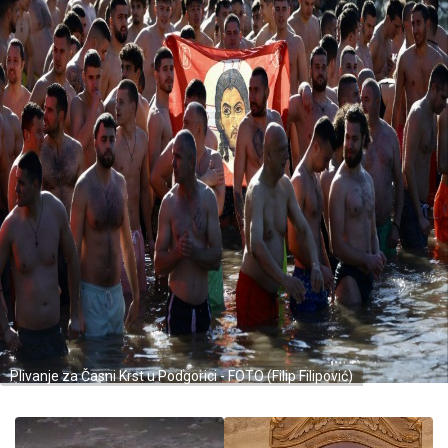
Plivanje za Časni Krst u Podgorici - FOTO (Filip Filipović)