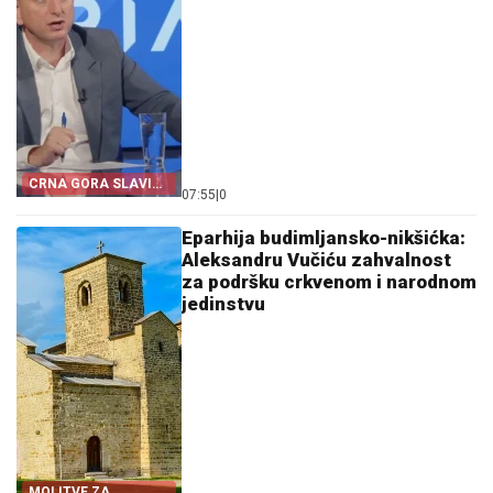
CRNA GORA SLAVI
07:55
|
0
„OLUJU“
Eparhija budimljansko-nikšićka:
Aleksandru Vučiću zahvalnost
za podršku crkvenom i narodnom
jedinstvu
MOLITVE ZA