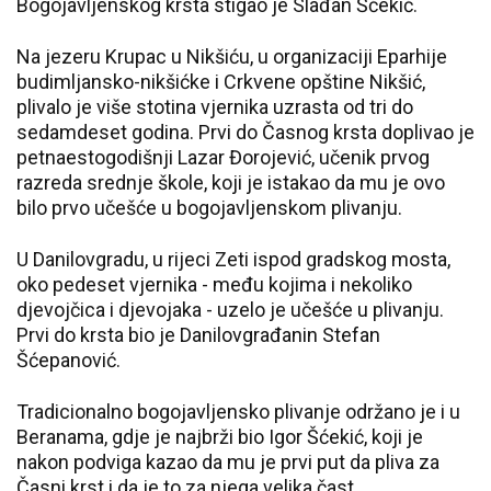
Bogojavljenskog krsta stigao je Slađan Šćekić.
Na jezeru Krupac u Nikšiću, u organizaciji Eparhije
budimljansko-nikšićke i Crkvene opštine Nikšić,
plivalo je više stotina vjernika uzrasta od tri do
sedamdeset godina. Prvi do Časnog krsta doplivao je
petnaestogodišnji Lazar Đorojević, učenik prvog
razreda srednje škole, koji je istakao da mu je ovo
bilo prvo učešće u bogojavljenskom plivanju.
U Danilovgradu, u rijeci Zeti ispod gradskog mosta,
oko pedeset vjernika - među kojima i nekoliko
djevojčica i djevojaka - uzelo je učešće u plivanju.
Prvi do krsta bio je Danilovgrađanin Stefan
Šćepanović.
Tradicionalno bogojavljensko plivanje održano je i u
Beranama, gdje je najbrži bio Igor Šćekić, koji je
nakon podviga kazao da mu je prvi put da pliva za
Časni krst i da je to za njega velika čast.