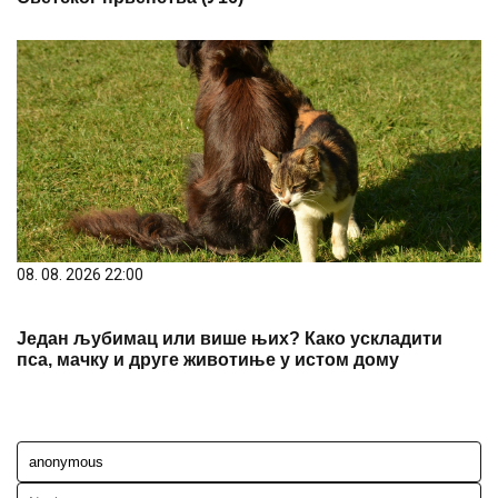
08. 08. 2026 22:00
Један љубимац или више њих? Како ускладити
пса, мачку и друге животиње у истом дому