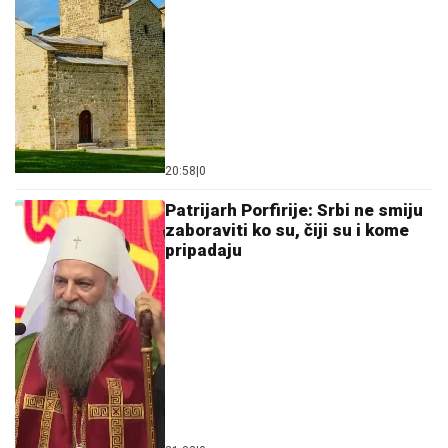
20:58
|
0
Patrijarh Porfirije: Srbi ne smiju
zaboraviti ko su, čiji su i kome
pripadaju