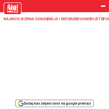
aloonline.
me
NAJNOVIJE
CRNA GORA
SRBIJA I SRPSKA
REGION
SVIJET
SPO
Dodaj kao željeni izvor na google pretrazi