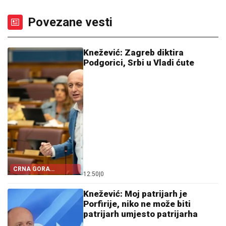
Povezane vesti
Knežević: Zagreb diktira
Podgorici, Srbi u Vladi ćute
CRNA GORA
12:50
|
0
POSTALA TALAC
HRVATSKE
Knežević: Moj patrijarh je
Porfirije, niko ne može biti
patrijarh umjesto patrijarha