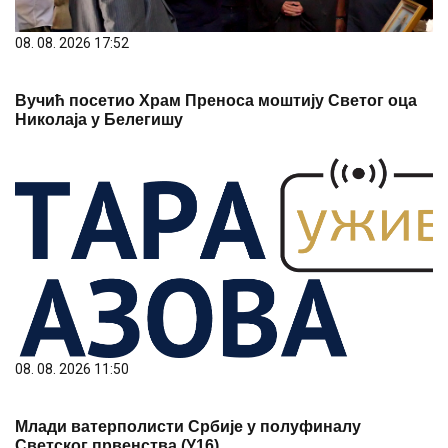
08. 08. 2026 17:52
Вучић посетио Храм Преноса моштију Светог оца
Николаја у Белегишу
08. 08. 2026 11:50
Млади ватерполисти Србије у полуфиналу
Светског првенства (У16)