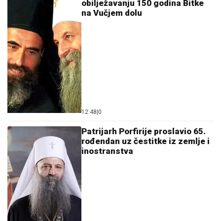
obilježavanju 150 godina Bitke
na Vučjem dolu
12:48
|
0
Patrijarh Porfirije proslavio 65.
rođendan uz čestitke iz zemlje i
inostranstva