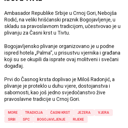
Ambasador Republike Srbije u Crnoj Gori, Nebojša
Rodić, na veliki hrišćanski praznik Bogojavljenje, u
skladu sa pravoslavnom tradicijom, učestvovao je u
plivanju za Časni krst u Tivtu.
Bogojavljensko plivanje organizovano je u podne
ispred hotela „Palma“, u prisustvu vjernika i građana
koji su se okupili da isprate ovaj molitveni i svečani
događaj.
Prvi do Časnog krsta doplivao je Miloš Radonjić, a
plivanje je proteklo u duhu vjere, dostojanstva i
sabornosti, kao još jedno svjedočanstvo žive
pravoslavne tradicije u Crnoj Gori.
MORE
TRADICIJA
ČASNI KRST
JEZERA
VJERA
SRBI
SPC
BOGOJAVLJENJE
RIJEKE