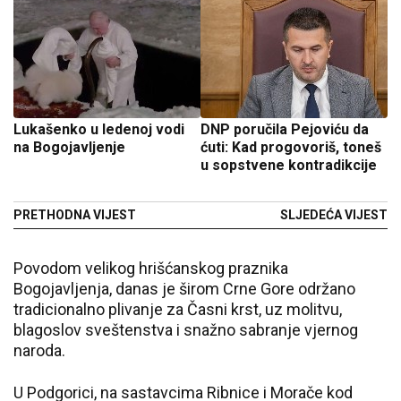
Lukašenko u ledenoj vodi
DNP poručila Pejoviću da
na Bogojavljenje
ćuti: Kad progovoriš, toneš
u sopstvene kontradikcije
PRETHODNA VIJEST
SLJEDEĆA VIJEST
Povodom velikog hrišćanskog praznika
Bogojavljenja, danas je širom Crne Gore održano
tradicionalno plivanje za Časni krst, uz molitvu,
blagoslov sveštenstva i snažno sabranje vjernog
naroda.
U Podgorici, na sastavcima Ribnice i Morače kod