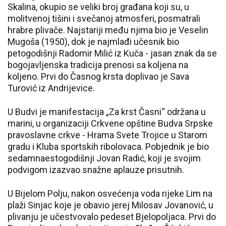
Skalina, okupio se veliki broj građana koji su, u
molitvenoj tišini i svečanoj atmosferi, posmatrali
hrabre plivače. Najstariji među njima bio je Veselin
Mugoša (1950), dok je najmlađi učesnik bio
petogodišnji Radomir Milić iz Kuča - jasan znak da se
bogojavljenska tradicija prenosi sa koljena na
koljeno. Prvi do Časnog krsta doplivao je Sava
Turović iz Andrijevice.
U Budvi je manifestacija „Za krst Časni“ održana u
marini, u organizaciji Crkvene opštine Budva Srpske
pravoslavne crkve - Hrama Svete Trojice u Starom
gradu i Kluba sportskih ribolovaca. Pobjednik je bio
sedamnaestogodišnji Jovan Radić, koji je svojim
podvigom izazvao snažne aplauze prisutnih.
U Bijelom Polju, nakon osvećenja voda rijeke Lim na
plaži Sinjac koje je obavio jerej Milosav Jovanović, u
plivanju je učestvovalo pedeset Bjelopoljaca. Prvi do