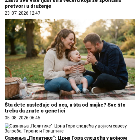
Zašto sve više ljudi bira večeru koja se spontano
pretvori u druženje
23. 07. 2026 12:47
Šta dete nasleđuje od oca, a šta od majke? Sve što
treba da znate o genetici
05. 08. 2026 06:45
Сазнања „Политике”: Црна Гора следећа у војном