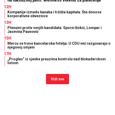
na luksuznoj jahti: Wellness vikend za pamćenje
12H
Kompanije između banaka i tržišta kapitala: Šta donose
korporativne obveznice
13H
Plenumi protiv svojih kandidata: Sporni Đokić, Lompar i
Jasmina Paunović
15H
Mercu se trese kancelarska fotelja: U CDU već razgovaraju o
njegovoj smjeni
17H
„Proglas” iz sjenke preuzima kontrolu nad blokaderskom
listom
Vidi sve