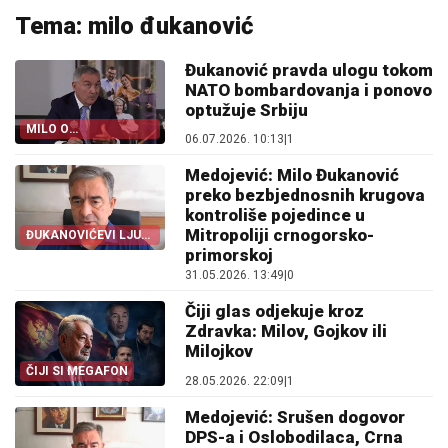
Tema: milo đukanović
Đukanović pravda ulogu tokom
NATO bombardovanja i ponovo
optužuje Srbiju
MILO O
06.07.2026. 10:13
|
1
BOMBARDOVANJU
Medojević: Milo Đukanović
preko bezbjednosnih krugova
kontroliše pojedince u
Mitropoliji crnogorsko-
ĐUKANOVIĆEVI LJUDI
U MITROPOLIJI
primorskoj
31.05.2026. 13:49
|
0
Čiji glas odjekuje kroz
Zdravka: Milov, Gojkov ili
Milojkov
ČIJI SI MEGAFON
28.05.2026. 22:09
|
1
Medojević: Srušen dogovor
DPS-a i Oslobodilaca, Crna