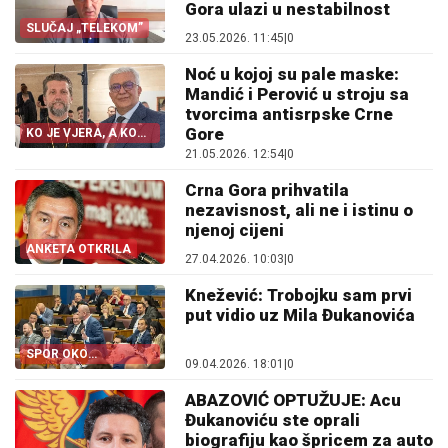
Gora ulazi u nestabilnost
SLUČAJ „TELEKOM”
23.05.2026. 11:45
|
0
Noć u kojoj su pale maske:
Mandić i Perović u stroju sa
tvorcima antisrpske Crne
Gore
KO JE VJERA, A KO
NEVJERA
21.05.2026. 12:54
|
0
Crna Gora prihvatila
nezavisnost, ali ne i istinu o
njenoj cijeni
ANKETA OTKRILA
27.04.2026. 10:03
|
0
Knežević: Trobojku sam prvi
put vidio uz Mila Đukanovića
SPOR OKO
09.04.2026. 18:01
|
0
TROBOJKE
ABAZOVIĆ OPTUŽUJE: Acu
Đukanoviću ste oprali
biografiju kao špricem za auto