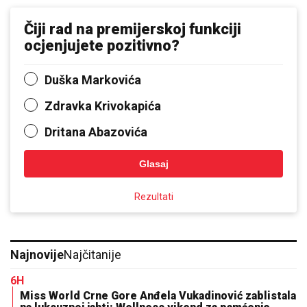
Čiji rad na premijerskoj funkciji
ocjenjujete pozitivno?
Duška Markovića
Zdravka Krivokapića
Dritana Abazovića
Glasaj
Rezultati
Najnovije
Najčitanije
6H
Miss World Crne Gore Anđela Vukadinović zablistala