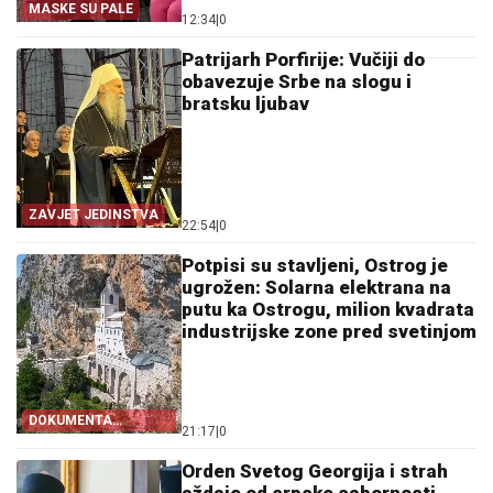
MASKE SU PALE
12:34
|
0
Patrijarh Porfirije: Vučiji do
obavezuje Srbe na slogu i
bratsku ljubav
ZAVJET JEDINSTVA
22:54
|
0
Potpisi su stavljeni, Ostrog je
ugrožen: Solarna elektrana na
putu ka Ostrogu, milion kvadrata
industrijske zone pred svetinjom
DOKUMENTA
21:17
|
0
OTKRIVAJU
Orden Svetog Georgija i strah