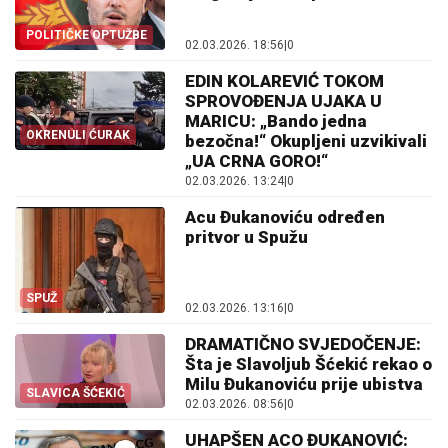
POLITIČKE OPTUŽBE
02.03.2026. 18:56
|
0
EDIN KOLAREVIĆ TOKOM
SPROVOĐENJA UJAKA U
MARICU: „Bando jedna
OKRENULI ĆURAK
bezočna!“ Okupljeni uzvikivali
„UA CRNA GORO!“
02.03.2026. 13:24
|
0
Acu Đukanoviću određen
pritvor u Spužu
SPUŽ
02.03.2026. 13:16
|
0
DRAMATIČNO SVJEDOČENJE:
Šta je Slavoljub Šćekić rekao o
Milu Đukanoviću prije ubistva
SLAVICA ŠĆEKIĆ
02.03.2026. 08:56
|
0
UHAPŠEN ACO ĐUKANOVIĆ: