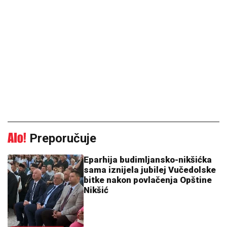
Preporučuje
Eparhija budimljansko-nikšićka
sama iznijela jubilej Vučedolske
bitke nakon povlačenja Opštine
Nikšić