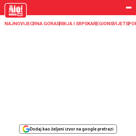
aloonline.
me
NAJNOVIJE
CRNA GORA
SRBIJA I SRPSKA
REGION
SVIJET
SPO
Dodaj kao željeni izvor na google pretrazi