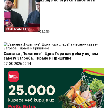
aždaje od srpske sabornosti
DUALIZAM KAO PUT
22:29
|
0
IZ SRPSTVA
Сазнања „Политике”: Црна Гора следећа у војном
савезу Загреба, Тиране и Приштине
07. 08. 2026 09:14