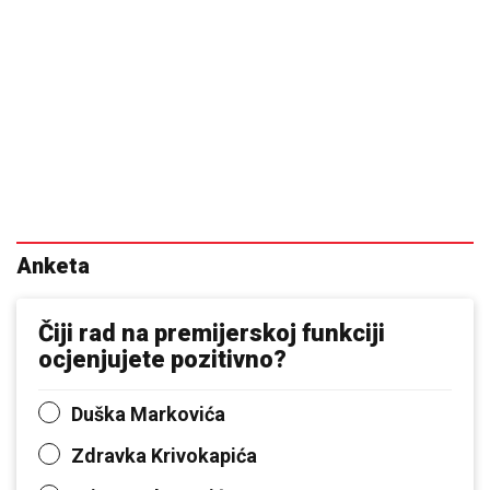
Anketa
Čiji rad na premijerskoj funkciji
ocjenjujete pozitivno?
Duška Markovića
Zdravka Krivokapića