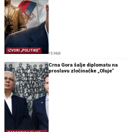
IZVORI „POLITIKE”
15:06
|
0
Crna Gora šalje diplomatu na
proslavu zločinačke „Oluje”