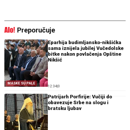
Preporučuje
Eparhija budimljansko-nikšićka
sama iznijela jubilej Vučedolske
bitke nakon povlačenja Opštine
Nikšić
MASKE SU PALE
12:34
|
0
Patrijarh Porfirije: Vučiji do
obavezuje Srbe na slogu i
bratsku ljubav