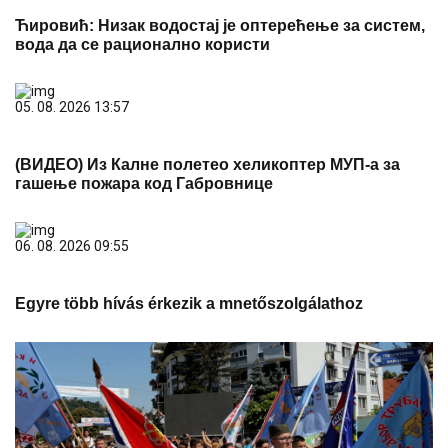
Ћировић: Низак водостај је оптерећење за систем,
вода да се рационално користи
05. 08. 2026 13:57
(ВИДЕО) Из Калне полетео хеликоптер МУП-а за
гашење пожара код Габровнице
06. 08. 2026 09:55
Egyre több hívás érkezik a mnetőszolgálathoz