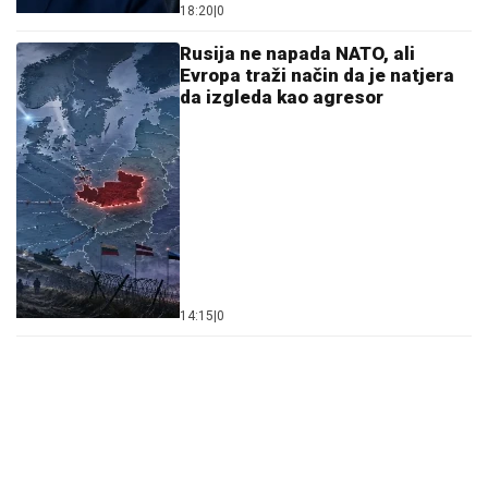
18:20
|
0
Rusija ne napada NATO, ali
Evropa traži način da je natjera
da izgleda kao agresor
14:15
|
0