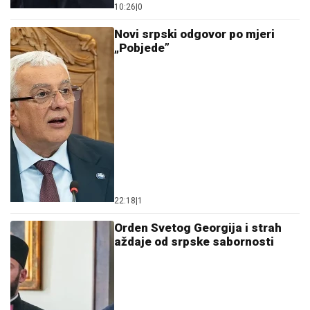
10:26
|
0
Novi srpski odgovor po mjeri
„Pobjede”
22:18
|
1
Orden Svetog Georgija i strah
aždaje od srpske sabornosti