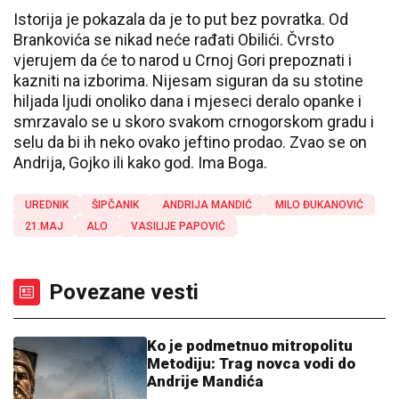
Istorija je pokazala da je to put bez povratka. Od
Brankovića se nikad neće rađati Obilići. Čvrsto
vjerujem da će to narod u Crnoj Gori prepoznati i
kazniti na izborima. Nijesam siguran da su stotine
hiljada ljudi onoliko dana i mjeseci deralo opanke i
smrzavalo se u skoro svakom crnogorskom gradu i
selu da bi ih neko ovako jeftino prodao. Zvao se on
Andrija, Gojko ili kako god. Ima Boga.
UREDNIK
ŠIPČANIK
ANDRIJA MANDIĆ
MILO ĐUKANOVIĆ
21.MAJ
ALO
VASILIJE PAPOVIĆ
Povezane vesti
Ko je podmetnuo mitropolitu
Metodiju: Trag novca vodi do
Andrije Mandića