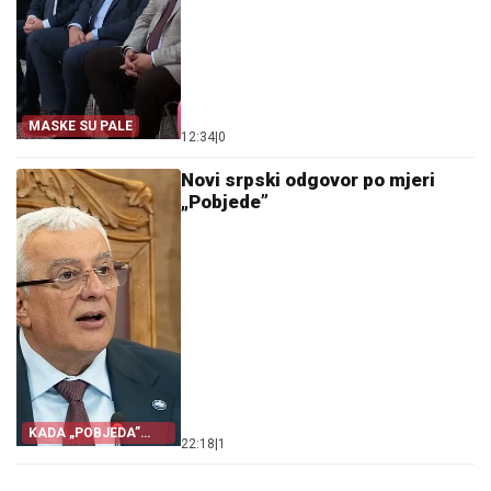
MASKE SU PALE
12:34
|
0
Novi srpski odgovor po mjeri
„Pobjede”
KADA „POBJEDA”
22:18
|
1
POHVALI