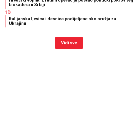
blokadera u Srbiji
1D
Italijanska ljevica i desnica podijeljene oko oružja za
Ukrajinu
Vidi sve