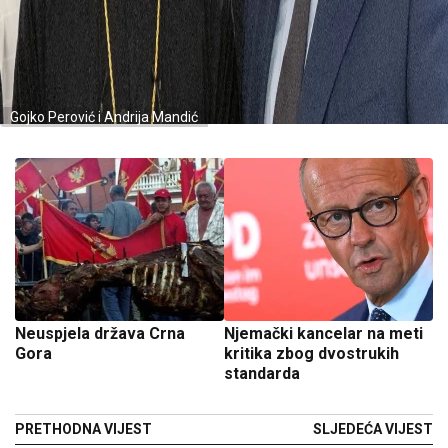
Gojko Perović i Andrija Mandić
Neuspjela država Crna
Njemački kancelar na meti
Gora
kritika zbog dvostrukih
standarda
PRETHODNA VIJEST
SLJEDEĆA VIJEST