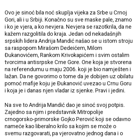
Ovo je sinoć bila noć skuplja vijeka za Srbe u Crnoj
Gori, ali i u Srbiji. Konačno su sve maske pale, znamo
i ko je vjera, a ko nevjera. Nevjera se razotkrila, da ne
kažem razgolitila do kraja. Jedan od nekadašnjih
srpskih lidera Andrija Mandić našao se u istom stroju
sa raspopom Mirašom Dedeićem, Milom
Đukanovićem, Rankom Krivokapićem i svim ostalim
tvorcima antisrpske Crne Gore. One koja je stvorena
na referendumu u maju 2006. koji je bio namješten i
lažan. Da ne govorimo o tome da je dobijen uz obilatu
pomoć mafije koju je Đukanović uvezao u Crnu Goru
i koja je i danas njen vladar iz sjenke. Pravi i jedini.
Na sve to Andrija Mandić dao je sinoć svoj potpis.
Zajedno sa njim i predstavnik Mitropolije
crnogorsko-primorske Gojko Perović koji se odavno
nameće kao liberalno krilo sa kojim se može o
svemu razgovarati, pa vjerovatno jednog dana i o