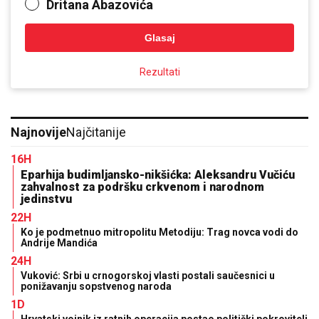
Dritana Abazovića
Glasaj
Rezultati
Najnovije
Najčitanije
16H
Eparhija budimljansko-nikšićka: Aleksandru Vučiću
zahvalnost za podršku crkvenom i narodnom
jedinstvu
22H
Ko je podmetnuo mitropolitu Metodiju: Trag novca vodi do
Andrije Mandića
24H
Vuković: Srbi u crnogorskoj vlasti postali saučesnici u
ponižavanju sopstvenog naroda
1D
Hrvatski vojnik iz ratnih operacija postao politički pokrovitelj