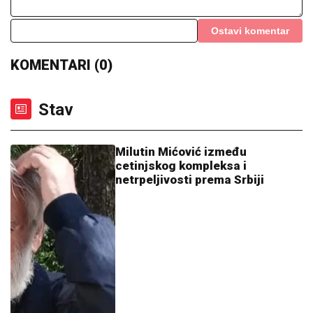
Ostavi komentar
KOMENTARI (0)
Stav
Milutin Mićović između
cetinjskog kompleksa i
netrpeljivosti prema Srbiji