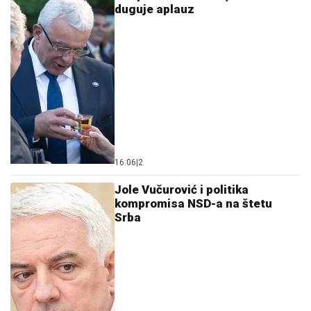
duguje aplauz
16:06
|
2
Jole Vučurović i politika
kompromisa NSD-a na štetu
Srba