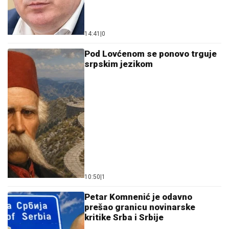
14:41
|
0
Pod Lovćenom se ponovo trguje
srpskim jezikom
10:50
|
1
Petar Komnenić je odavno
prešao granicu novinarske
kritike Srba i Srbije