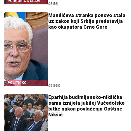
PODGORICA SLAVI
08:56
|
1
SA ZAGREBOM
Mandićeva stranka ponovo stala
uz zakon koji Srbiju predstavlja
kao okupatora Crne Gore
POLITIČKO
09:59
|
0
LICEMJERSTVO
Eparhija budimljansko-nikšićka
sama iznijela jubilej Vučedolske
bitke nakon povlačenja Opštine
Nikšić