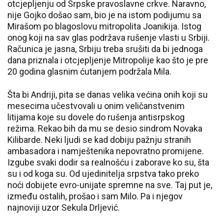
otcjepljenju od Srpske pravoslavne crkve. Naravno,
nije Gojko došao sam, bio je na istom podijumu sa
Mirašom po blagoslovu mitropolita Joanikija. Istog
onog koji na sav glas podržava rušenje vlasti u Srbiji.
Računica je jasna, Srbiju treba srušiti da bi jednoga
dana priznala i otcjepljenje Mitropolije kao što je pre
20 godina glasnim ćutanjem podržala Mila.
Šta bi Andriji, pita se danas velika većina onih koji su
mesecima učestvovali u onim veličanstvenim
litijama koje su dovele do rušenja antisrpskog
režima. Rekao bih da mu se desio sindrom Novaka
Kilibarde. Neki ljudi se kad dobiju pažnju stranih
ambasadora i namještenika nepovratno promijene.
Izgube svaki dodir sa realnošću i zaborave ko su, šta
su i od koga su. Od ujedinitelja srpstva tako preko
noći dobijete evro-unijate spremne na sve. Taj put je,
između ostalih, prošao i sam Milo. Pa i njegov
najnoviji uzor Sekula Drljević.