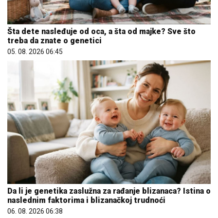
Šta dete nasleđuje od oca, a šta od majke? Sve što
treba da znate o genetici
05. 08. 2026 06:45
Da li je genetika zaslužna za rađanje blizanaca? Istina o
naslednim faktorima i blizanačkoj trudnoći
06. 08. 2026 06:38