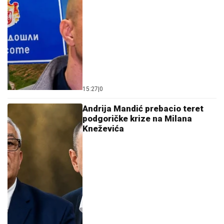
15:27
|
0
Andrija Mandić prebacio teret
podgoričke krize na Milana
Kneževića