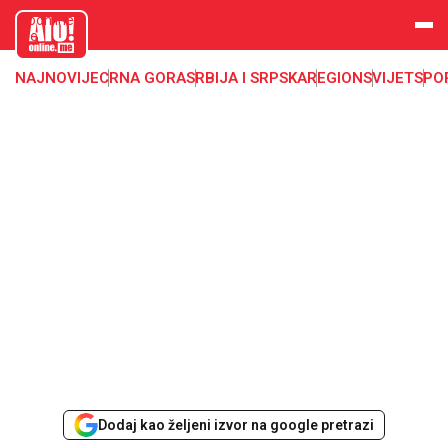
aloonline.
me
NAJNOVIJE
CRNA GORA
SRBIJA I SRPSKA
REGION
SVIJET
SPO
Dodaj kao željeni izvor na google pretrazi