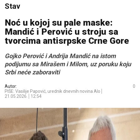
Stav
Noć u kojoj su pale maske:
Mandić i Perović u stroju sa
tvorcima antisrpske Crne Gore
Gojko Perović i Andrija Mandić na istom
podijumu sa Mirašem i Milom, uz poruku koju
Srbi neće zaboraviti
Autor:
0
PIŠE: Vasilije Papović, urednik dnevnih novina Alo
21.05.2026.
12:54