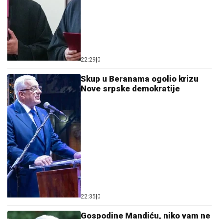
22:29
|
0
Skup u Beranama ogolio krizu
Nove srpske demokratije
22:35
|
0
Gospodine Mandiću, niko vam ne