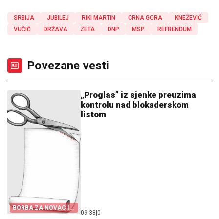
SRBIJA
JUBILEJ
RIKI MARTIN
CRNA GORA
KNEŽEVIĆ
VUČIĆ
DRŽAVA
ZETA
DNP
MSP
REFRENDUM
Povezane vesti
„Proglas” iz sjenke preuzima
kontrolu nad blokaderskom
listom
BORBA ZA NOVAC I
09:38
|
0
KANDIDATE