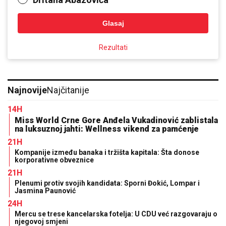
Glasaj
Rezultati
Najnovije
Najčitanije
14H
Miss World Crne Gore Anđela Vukadinović zablistala
na luksuznoj jahti: Wellness vikend za pamćenje
21H
Kompanije između banaka i tržišta kapitala: Šta donose
korporativne obveznice
21H
Plenumi protiv svojih kandidata: Sporni Đokić, Lompar i
Jasmina Paunović
24H
Mercu se trese kancelarska fotelja: U CDU već razgovaraju o
njegovoj smjeni