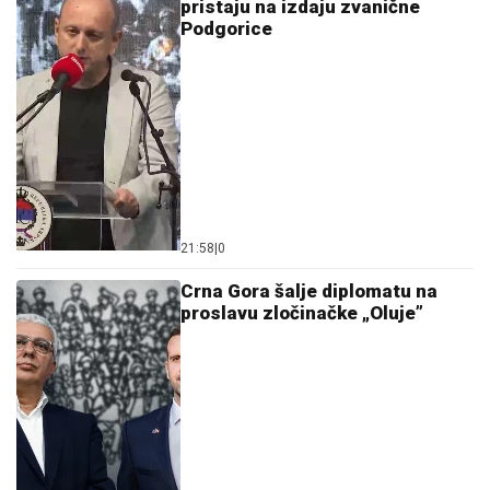
pristaju na izdaju zvanične
Podgorice
21:58
|
0
Crna Gora šalje diplomatu na
proslavu zločinačke „Oluje”