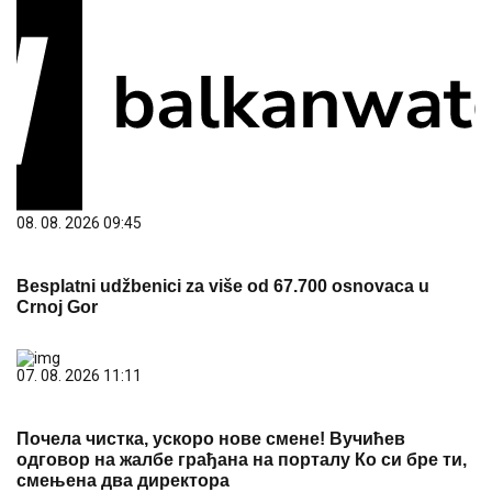
08. 08. 2026 09:45
Besplatni udžbenici za više od 67.700 osnovaca u
Crnoj Gor
07. 08. 2026 11:11
Почела чистка, ускоро нове смене! Вучићев
одговор на жалбе грађана на порталу Ко си бре ти,
смењена два директора