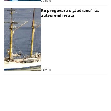
09:59
|
0
Ko pregovara o „Jadranu” iza
zatvorenih vrata
14:28
|
0