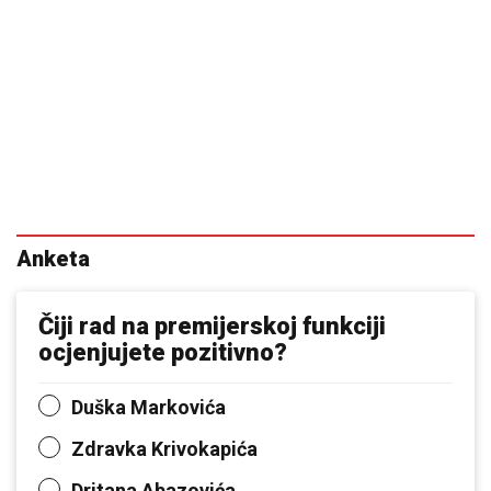
Anketa
Čiji rad na premijerskoj funkciji
ocjenjujete pozitivno?
Duška Markovića
Zdravka Krivokapića
Dritana Abazovića