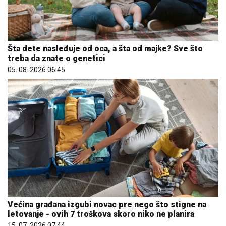
Šta dete nasleđuje od oca, a šta od majke? Sve što
treba da znate o genetici
05. 08. 2026 06:45
Većina građana izgubi novac pre nego što stigne na
letovanje - ovih 7 troškova skoro niko ne planira
15. 07. 2026 07:44