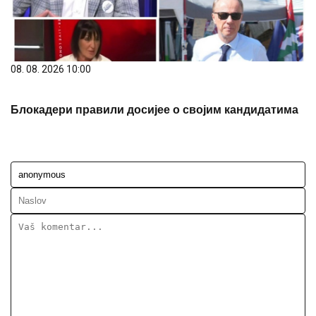
08. 08. 2026 10:00
Блокадери правили досијее о својим кандидатима