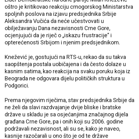
oštro je kritikovao reakciju crnogorskog Ministarstva
spoljnih poslova na izjavu predsjednika Srbije
Aleksandra Vučića da neće učestvovati u
obilježavanju Dana nezavisnosti Crne Gore,
ocjenjujući da je riječ o „iskazu frustracije” i
opterećenosti Srbijom i njenim predsjednikom.
Knežević je, gostujući na RTS-u, rekao da su takva
saopštenja postala uobičajena i da često dolaze u
kasnim satima, kao reakcija na svaku poruku koja iz
Beograda ne odgovara dijelu političkih struktura u
Podgorici.
Prema njegovim riječima, stav predsjednika Srbije da
ne želi da slavi razdvajanje dvije bliske i bratske
države u skladu je sa osjećanjima značajnog dijela
građana Crne Gore, pa i onih koji su 2006. godine
podržavali nezavisnost, ali su se, kako je naveo,
kasnije razočarali u ono što je od te države