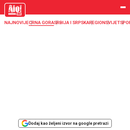
aloonline.
me
NAJNOVIJE
CRNA GORA
SRBIJA I SRPSKA
REGION
SVIJET
SPO
Dodaj kao željeni izvor na google pretrazi