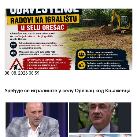
08. 08. 2026 08:59
Уређује се игралиште у селу Орешац код Књажевца