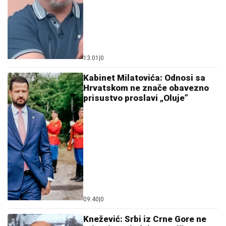
13:01
|
0
Kabinet Milatovića: Odnosi sa
Hrvatskom ne znače obavezno
prisustvo proslavi „Oluje”
09:40
|
0
Knežević: Srbi iz Crne Gore ne