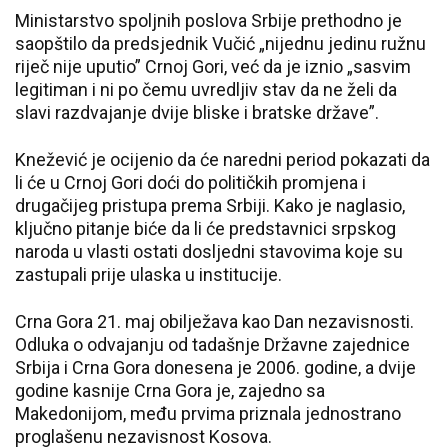
Ministarstvo spoljnih poslova Srbije prethodno je
saopštilo da predsjednik Vučić „nijednu jedinu ružnu
riječ nije uputio” Crnoj Gori, već da je iznio „sasvim
legitiman i ni po čemu uvredljiv stav da ne želi da
slavi razdvajanje dvije bliske i bratske države”.
Knežević je ocijenio da će naredni period pokazati da
li će u Crnoj Gori doći do političkih promjena i
drugačijeg pristupa prema Srbiji. Kako je naglasio,
ključno pitanje biće da li će predstavnici srpskog
naroda u vlasti ostati dosljedni stavovima koje su
zastupali prije ulaska u institucije.
Crna Gora 21. maj obilježava kao Dan nezavisnosti.
Odluka o odvajanju od tadašnje Državne zajednice
Srbija i Crna Gora donesena je 2006. godine, a dvije
godine kasnije Crna Gora je, zajedno sa
Makedonijom, među prvima priznala jednostrano
proglašenu nezavisnost Kosova.