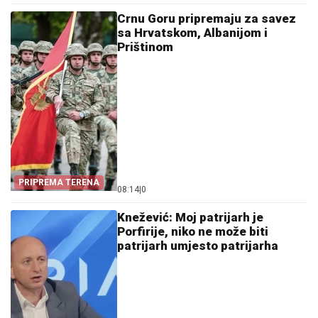
Crnu Goru pripremaju za savez
sa Hrvatskom, Albanijom i
Prištinom
PRIPREMA TERENA
08:14
|
0
Knežević: Moj patrijarh je
Porfirije, niko ne može biti
patrijarh umjesto patrijarha