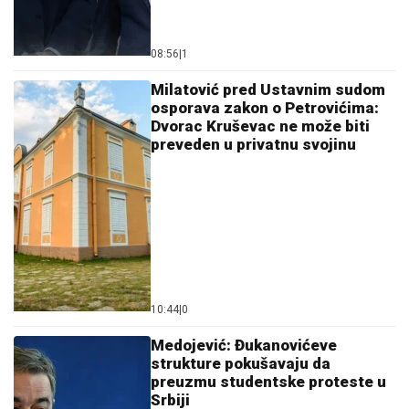
08:56
|
1
Milatović pred Ustavnim sudom
osporava zakon o Petrovićima:
Dvorac Kruševac ne može biti
preveden u privatnu svojinu
10:44
|
0
Medojević: Đukanovićeve
strukture pokušavaju da
preuzmu studentske proteste u
Srbiji