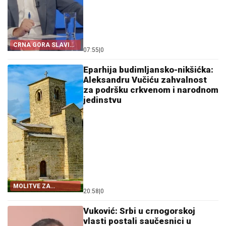
CRNA GORA SLAVI
07:55
|
0
„OLUJU“
Eparhija budimljansko-nikšićka:
Aleksandru Vučiću zahvalnost
za podršku crkvenom i narodnom
jedinstvu
MOLITVE ZA
20:58
|
0
ZDRAVLJE I USPJEH
Vuković: Srbi u crnogorskoj
vlasti postali saučesnici u