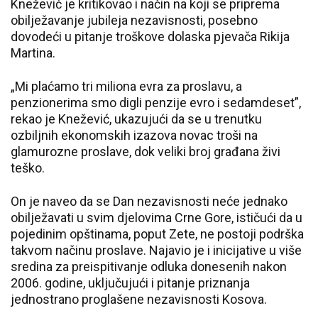
Knežević je kritikovao i način na koji se priprema
obilježavanje jubileja nezavisnosti, posebno
dovodeći u pitanje troškove dolaska pjevača Rikija
Martina.
„Mi plaćamo tri miliona evra za proslavu, a
penzionerima smo digli penzije evro i sedamdeset”,
rekao je Knežević, ukazujući da se u trenutku
ozbiljnih ekonomskih izazova novac troši na
glamurozne proslave, dok veliki broj građana živi
teško.
On je naveo da se Dan nezavisnosti neće jednako
obilježavati u svim djelovima Crne Gore, ističući da u
pojedinim opštinama, poput Zete, ne postoji podrška
takvom načinu proslave. Najavio je i inicijative u više
sredina za preispitivanje odluka donesenih nakon
2006. godine, uključujući i pitanje priznanja
jednostrano proglašene nezavisnosti Kosova.