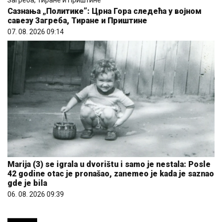
Сазнања „Политике”: Црна Гора следећа у војном
савезу Загреба, Тиране и Приштине
07. 08. 2026 09:14
Marija (3) se igrala u dvorištu i samo je nestala: Posle
42 godine otac je pronašao, zanemeo je kada je saznao
gde je bila
06. 08. 2026 09:39