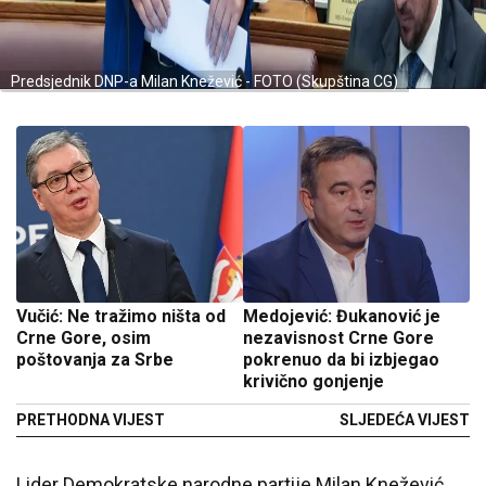
Predsjednik DNP-a Milan Knežević - FOTO (Skupština CG)
Vučić: Ne tražimo ništa od
Medojević: Đukanović je
Crne Gore, osim
nezavisnost Crne Gore
poštovanja za Srbe
pokrenuo da bi izbjegao
krivično gonjenje
PRETHODNA VIJEST
SLJEDEĆA VIJEST
Lider Demokratske narodne partije Milan Knežević