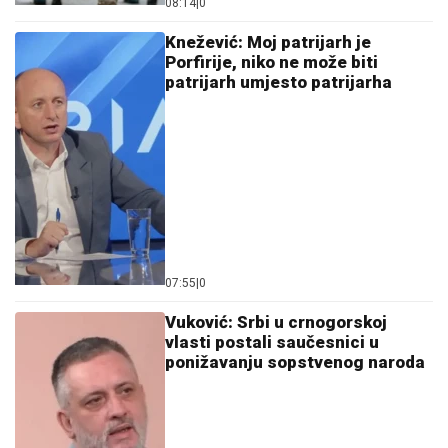
08:14
|
0
Knežević: Moj patrijarh je
Porfirije, niko ne može biti
patrijarh umjesto patrijarha
07:55
|
0
Vuković: Srbi u crnogorskoj
vlasti postali saučesnici u
ponižavanju sopstvenog naroda