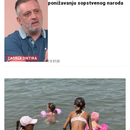
ponižavanju sopstvenog naroda
ZAGREB DIKTIRA
13:01
|
0