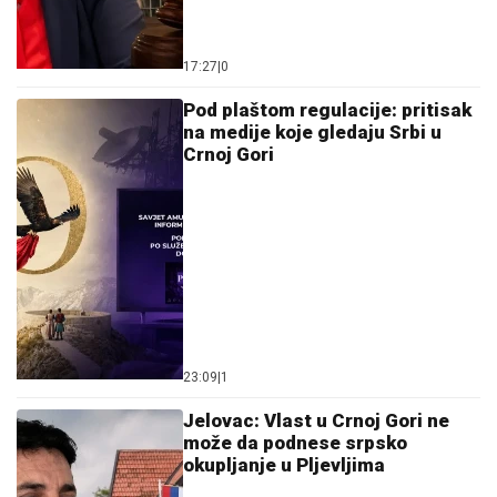
17:27
|
0
Pod plaštom regulacije: pritisak
na medije koje gledaju Srbi u
Crnoj Gori
23:09
|
1
Jelovac: Vlast u Crnoj Gori ne
može da podnese srpsko
okupljanje u Pljevljima