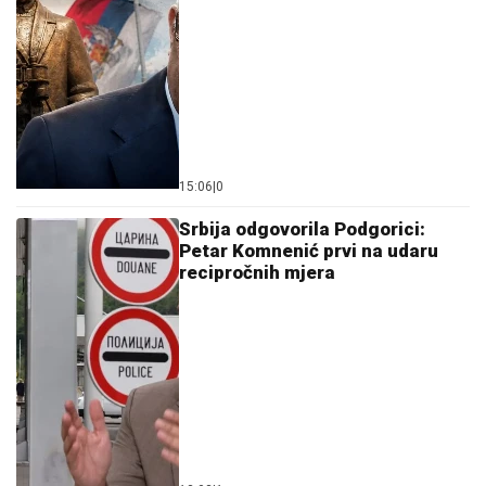
15:06
|
0
Srbija odgovorila Podgorici:
Petar Komnenić prvi na udaru
recipročnih mjera