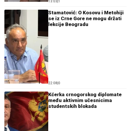
13:03
|
1
Stamatović: O Kosovu i Metohiji
se iz Crne Gore ne mogu držati
lekcije Beogradu
22:08
|
0
Kćerka crnogorskog diplomate
među aktivnim učesnicima
studentskih blokada