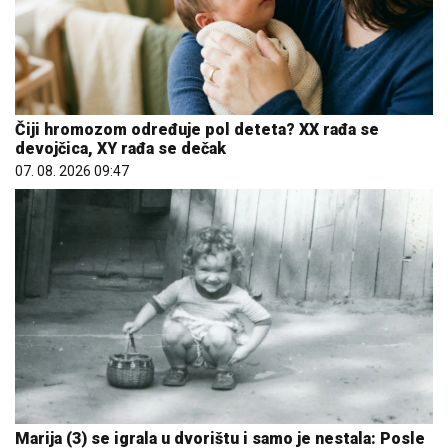
Čiji hromozom određuje pol deteta? XX rađa se
devojčica, XY rađa se dečak
07. 08. 2026 09:47
Marija (3) se igrala u dvorištu i samo je nestala: Posle