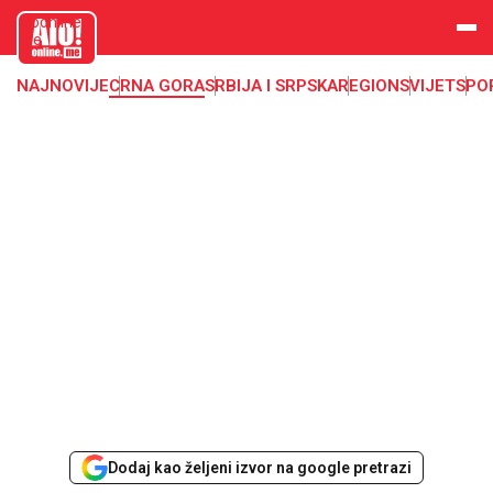
aloonline.
me
NAJNOVIJE
CRNA GORA
SRBIJA I SRPSKA
REGION
SVIJET
SPO
Dodaj kao željeni izvor na google pretrazi