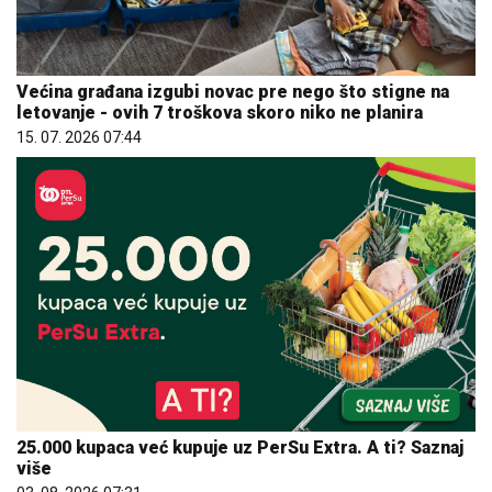
Većina građana izgubi novac pre nego što stigne na
letovanje - ovih 7 troškova skoro niko ne planira
15. 07. 2026 07:44
25.000 kupaca već kupuje uz PerSu Extra. A ti? Saznaj
više