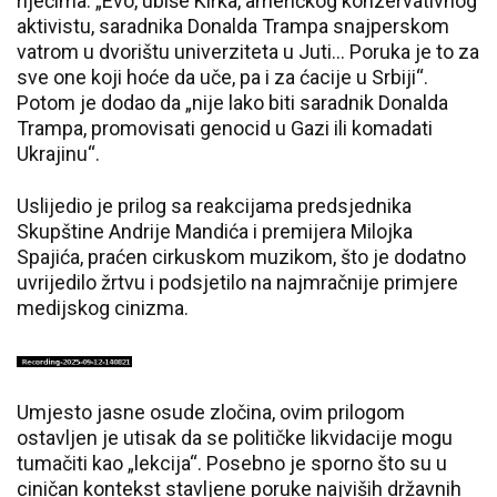
riječima: „Evo, ubiše Kirka, američkog konzervativnog
aktivistu, saradnika Donalda Trampa snajperskom
vatrom u dvorištu univerziteta u Juti… Poruka je to za
sve one koji hoće da uče, pa i za ćacije u Srbiji“.
Potom je dodao da „nije lako biti saradnik Donalda
Trampa, promovisati genocid u Gazi ili komadati
Ukrajinu“.
Uslijedio je prilog sa reakcijama predsjednika
Skupštine Andrije Mandića i premijera Milojka
Spajića, praćen cirkuskom muzikom, što je dodatno
uvrijedilo žrtvu i podsjetilo na najmračnije primjere
medijskog cinizma.
Umjesto jasne osude zločina, ovim prilogom
ostavljen je utisak da se političke likvidacije mogu
tumačiti kao „lekcija“. Posebno je sporno što su u
ciničan kontekst stavljene poruke najviših državnih