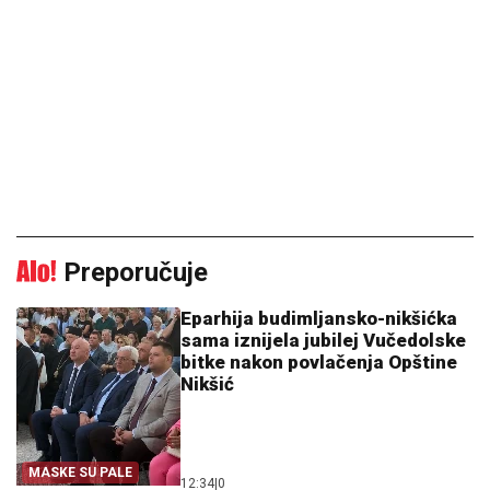
Preporučuje
Eparhija budimljansko-nikšićka
sama iznijela jubilej Vučedolske
bitke nakon povlačenja Opštine
Nikšić
MASKE SU PALE
12:34
|
0