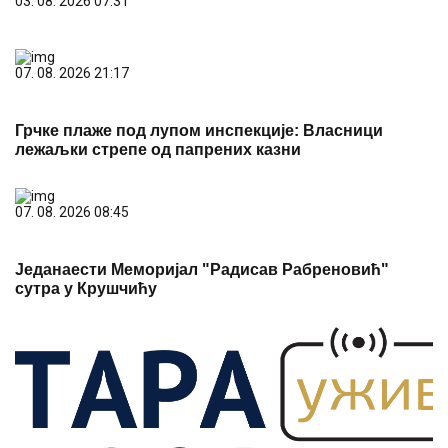
03. 08. 2026 07:31
07. 08. 2026 21:17
Грчке плаже под лупом инспекције: Власници
лежаљки стрепе од папрених казни
07. 08. 2026 08:45
Једанаести Меморијал "Радисав Рабреновић"
сутра у Крушчићу