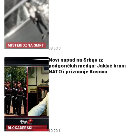
MISTERIOZNA SMRT
08:53
|
0
Novi napad na Srbiju iz
podgoričkih medija: Jakšić brani
NATO i priznanje Kosova
BLOKADERSKI
10:20
|
1