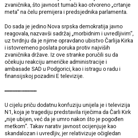
zvaničnika, što javnost tumači kao otvoreno „crtanje
meta“ na čelu premijera i predsjednika parlamenta.
Do sada je jedino Nova srpska demokratija javno
reagovala, nazvavši sadržaj „morbidnim i uvredljivim“,
uz tvrdnju da je njime opravdano ubistvo Čarlija Kirka
i istovremeno poslata poruka protiv najviših
zvaničnika države. Iz ove stranke poručili su da
očekuju reakciju američke administracije i
ambasade SAD u Podgorici, kao i istragu o radu i
finansijskoj pozadini E televizije.
U cijelu priču dodatnu konfuziju unijela je i televizija
N1, koja je tragediju predstavila riječima da Čarli Kirk
„nije ubijen, već da je umro nakon što je pogođen
metkom“. Takav narativ javnost ocijenjuje kao
skandalozan i uvredljiv, jer relativizuje očigledan