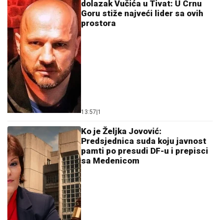
dolazak Vučića u Tivat: U Crnu
Goru stiže najveći lider sa ovih
prostora
13:57
|
1
Ko je Željka Jovović:
Predsjednica suda koju javnost
pamti po presudi DF-u i prepisci
sa Medenicom