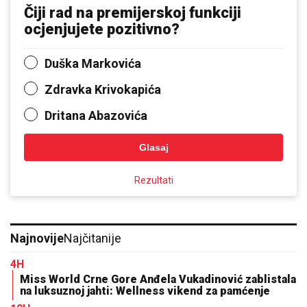
Čiji rad na premijerskoj funkciji
ocjenjujete pozitivno?
Duška Markovića
Zdravka Krivokapića
Dritana Abazovića
Glasaj
Rezultati
Najnovije
Najčitanije
4H
Miss World Crne Gore Anđela Vukadinović zablistala
na luksuznoj jahti: Wellness vikend za pamćenje