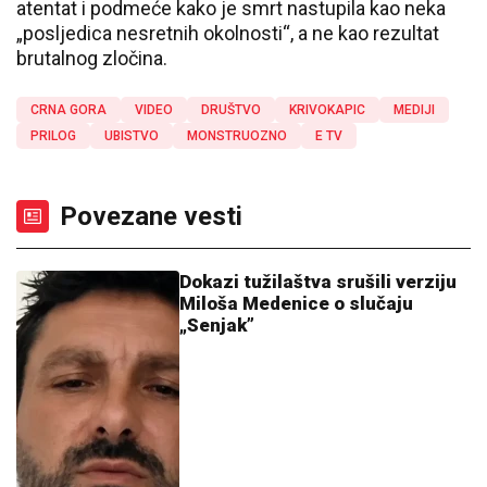
atentat i podmeće kako je smrt nastupila kao neka
„posljedica nesretnih okolnosti“, a ne kao rezultat
brutalnog zločina.
CRNA GORA
VIDEO
DRUŠTVO
KRIVOKAPIC
MEDIJI
PRILOG
UBISTVO
MONSTRUOZNO
E TV
Povezane vesti
Dokazi tužilaštva srušili verziju
Miloša Medenice o slučaju
„Senjak”