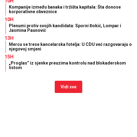
10H
Kompanije između banaka i tržišta kapitala: Šta donose
korporativne obveznice
10H
Plenumi protiv svojih kandidata: Sporni Đokić, Lompar i
Jasmina Paunović
13H
Mercu se trese kancelarska fotelja: U CDU već razgovaraju o
njegovoj smjeni
15H
„Proglas” iz sjenke preuzima kontrolu nad blokaderskom
listom
Vidi sve