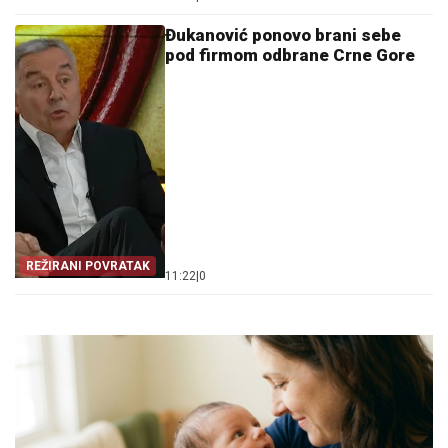
PUBLICISTA
Đukanović ponovo brani sebe
pod firmom odbrane Crne Gore
REŽIRANI POVRATAK
11:22
|
0