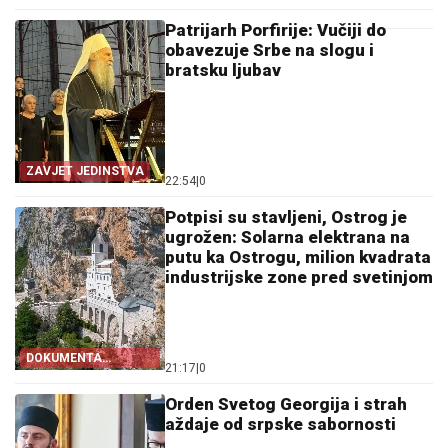
Patrijarh Porfirije: Vučiji do
obavezuje Srbe na slogu i
bratsku ljubav
ZAVJET JEDINSTVA
22:54
|
0
Potpisi su stavljeni, Ostrog je
ugrožen: Solarna elektrana na
putu ka Ostrogu, milion kvadrata
industrijske zone pred svetinjom
DOKUMENTA
21:17
|
0
OTKRIVAJU
Orden Svetog Georgija i strah
aždaje od srpske sabornosti