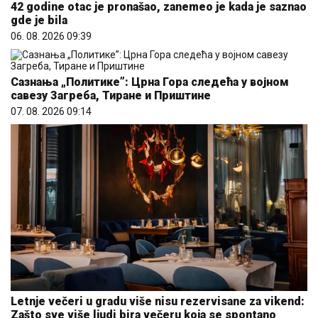
42 godine otac je pronašao, zanemeo je kada je saznao
gde je bila
06. 08. 2026 09:39
Сазнања „Политике”: Црна Гора следећа у војном
савезу Загреба, Тиране и Приштине
07. 08. 2026 09:14
Letnje večeri u gradu više nisu rezervisane za vikend:
Zašto sve više ljudi bira večeru koja se spontano