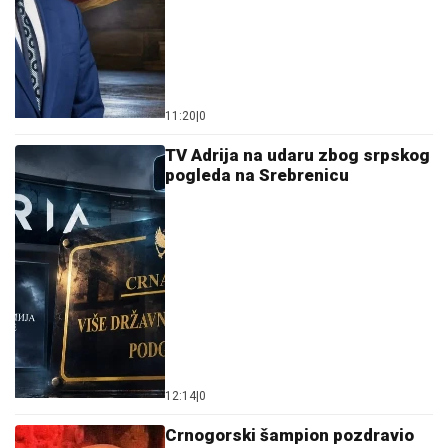
11:20
|
0
TV Adrija na udaru zbog srpskog
pogleda na Srebrenicu
12:14
|
0
Crnogorski šampion pozdravio