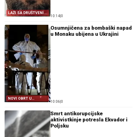
LAŽI SA DRUŠTVENIH
10:14
|
0
MREŽA
Osumnjičena za bombaški napad
u Monaku ubijena u Ukrajini
NOVI OBRT U
10:06
|
0
ISTRAZI NAPADA U
MONAKU
Smrt antikorupcijske
aktivistkinje potresla Ekvador i
Poljsku