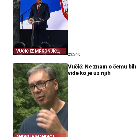
VUČIĆ IZ MRKONJIĆ
23:54
|
0
GRADA
Vučić: Ne znam o čemu bih
vide ko je uz njih
ANDRIJA MANDIĆ I