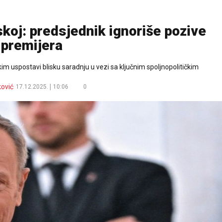
koj: predsjednik ignoriše pozive
premijera
m uspostavi blisku saradnju u vezi sa ključnim spoljnopolitičkim
ković
17.12.2025.
10:06
0