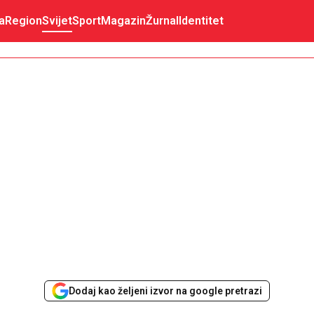
a
Region
Svijet
Sport
Magazin
Žurnal
Identitet
Dodaj kao željeni izvor na google pretrazi