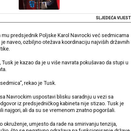
SLJEDEĆA VIJEST
 da mu predsjednik Poljske Karol Navrocki već sedmicama
o je naveo, ozbiljno otežava koordinaciju najviših državnih
tike.
, Tusk je kazao da je u više navrata pokušavao da stupi u
ta.
 sedmica“, rekao je Tusk.
 sa Navrockim uspostavi blisku saradnju u vezi sa
 odgovor iz predsjedničkog kabineta nije stizao. Tusk je
li najgori, ali da su se vremenom znatno pogoršali.
vo okruženje, umjesto da rade na smirivanju tenzija,
užio, što se negativno odražava na funkcionisanje države.