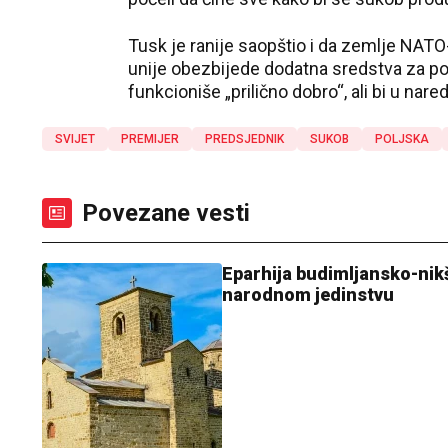
Tusk je ranije saopštio i da zemlje NATO
unije obezbijede dodatna sredstva za pov
funkcioniše „prilično dobro“, ali bi u nar
SVIJET
PREMIJER
PREDSJEDNIK
SUKOB
POLJSKA
Povezane vesti
Eparhija budimljansko-nik
narodnom jedinstvu