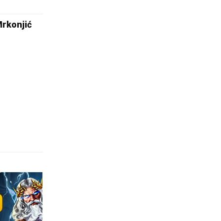
Mrkonjić