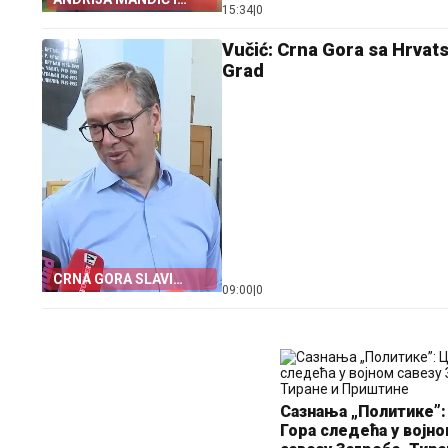
15:34
|
0
VLAST U PODGORICI
Vučić: Crna Gora sa Hrvats
Grad
CRNA GORA SLAVI
09:00
|
0
„OLUJU”
Сазнања „Политике”:
Гора следећа у војн