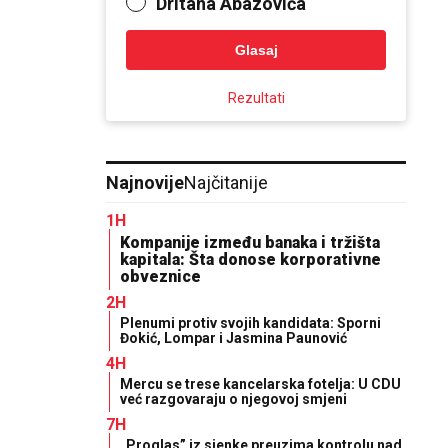
Dritana Abazovića
Glasaj
Rezultati
Najnovije
Najčitanije
1H
Kompanije između banaka i tržišta
kapitala: Šta donose korporativne
obveznice
2H
Plenumi protiv svojih kandidata: Sporni
Đokić, Lompar i Jasmina Paunović
4H
Mercu se trese kancelarska fotelja: U CDU
već razgovaraju o njegovoj smjeni
7H
„Proglas” iz sjenke preuzima kontrolu nad