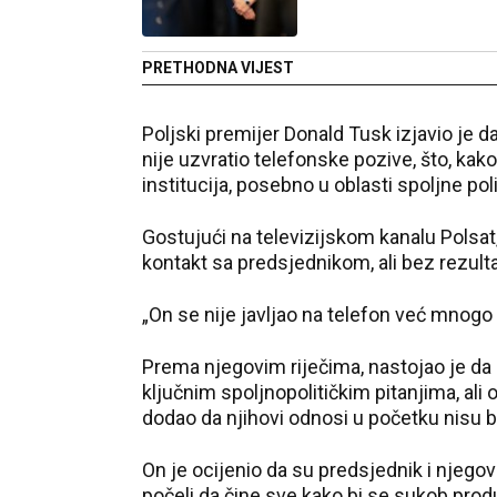
PRETHODNA VIJEST
Poljski premijer Donald Tusk izjavio je
nije uzvratio telefonske pozive, što, kak
institucija, posebno u oblasti spoljne poli
Gostujući na televizijskom kanalu Polsat
kontakt sa predsjednikom, ali bez rezulta
„On se nije javljao na telefon već mnogo
Prema njegovim riječima, nastojao je da
ključnim spoljnopolitičkim pitanjima, ali
dodao da njihovi odnosi u početku nisu bi
On je ocijenio da su predsjednik i njego
počeli da čine sve kako bi se sukob prod