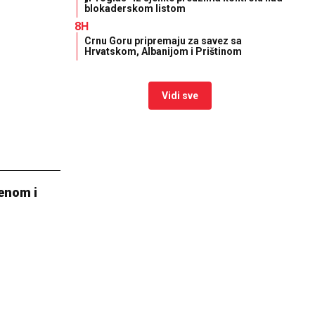
blokaderskom listom
8H
Crnu Goru pripremaju za savez sa
Hrvatskom, Albanijom i Prištinom
Vidi sve
enom i