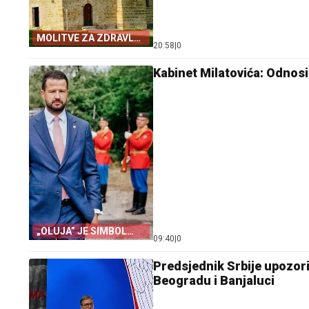
MOLITVE ZA ZDRAVLJE
20:58
|
0
I USPJEH
Kabinet Milatovića: Odnos
„OLUJA” JE SIMBOL
09:40
|
0
PROGONA
Predsjednik Srbije upozori
Beogradu i Banjaluci