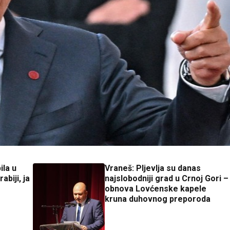
ila u
Vraneš: Pljevlja su danas
abiji, ja
najslobodniji grad u Crnoj Gori –
obnova Lovćenske kapele
kruna duhovnog preporoda