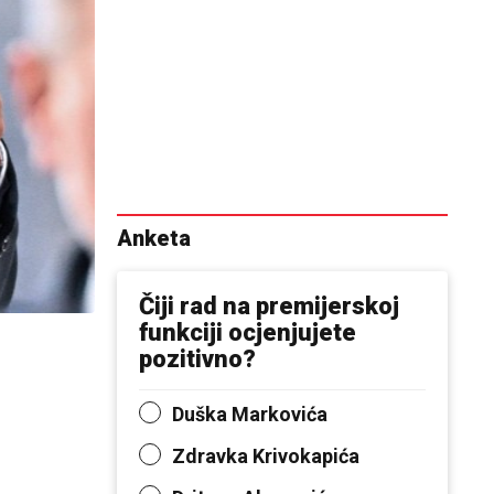
Anketa
Čiji rad na premijerskoj
funkciji ocjenjujete
pozitivno?
Duška Markovića
Zdravka Krivokapića