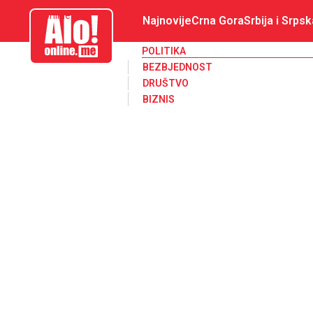
aloonline.me
Najnovije
Crna Gora
Srbija i Srpsk
POLITIKA
BEZBJEDNOST
DRUŠTVO
BIZNIS