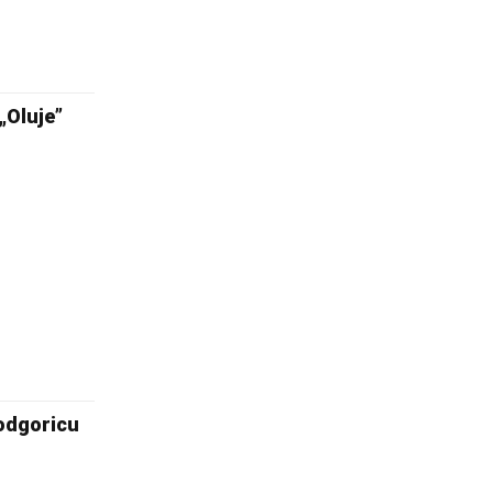
„Oluje”
Podgoricu