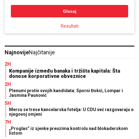
Glasaj
Rezultati
Najnovije
Najčitanije
2H
Kompanije između banaka i tržišta kapitala: Šta
donose korporativne obveznice
2H
Plenumi protiv svojih kandidata: Sporni Đokić, Lompar i
Jasmina Paunović
5H
Mercu se trese kancelarska fotelja: U CDU već razgovaraju o
njegovoj smjeni
7H
„Proglas” iz sjenke preuzima kontrolu nad blokaderskom
listom