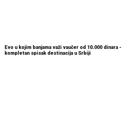
Evo u kojim banjama važi vaučer od 10.000 dinara -
kompletan spisak destinacija u Srbiji
06. 08. 2026 07:08
Komfor po meri klijenata: nova linija paketa ALTA
banke