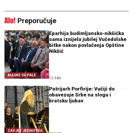
Preporučuje
Eparhija budimljansko-nikšićka
sama iznijela jubilej Vučedolske
bitke nakon povlačenja Opštine
Nikšić
MASKE SU PALE
12:34
|
0
Patrijarh Porfirije: Vučiji do
obavezuje Srbe na slogu i
bratsku ljubav
ZAVJET JEDINSTVA