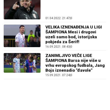
01.04.2022. 21:47
|
0
VELIKA IZNENAĐENJA U LIGI
ŠAMPIONA Mesi i drugovi
uzeli samo bod, istorijska
pobjeda za Šerif!
16.09.2021. 08:43
|
0
ZANIMLJIVO VEČE LIGE
ŠAMPIONA Barsa nije više u
vrhu evropskog fudbala, Jang
Bojs iznenadio "đavole"
15.09.2021. 07:24
|
0