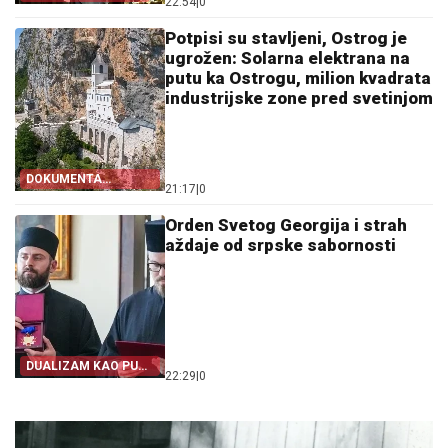
22:54
|
0
Potpisi su stavljeni, Ostrog je
ugrožen: Solarna elektrana na
putu ka Ostrogu, milion kvadrata
industrijske zone pred svetinjom
DOKUMENTA
21:17
|
0
OTKRIVAJU
Orden Svetog Georgija i strah
aždaje od srpske sabornosti
DUALIZAM KAO PUT
22:29
|
0
IZ SRPSTVA