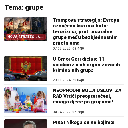
Tema: grupe
Trampova strategija: Evropa
označena kao inkubator
terorizma, protransrodne
grupe među bezbjednosnim
NOVA STRATEGIJA
SAD
prijetnjama
07.05.2026. 08:44
|
0
U Crnoj Gori djeluje 11
visokorizičnih organizovanih
kriminalnih grupa
20.11.2024. 20:04
|
0
NEOPHODNI BOLJI USLOVI ZA
RAD Vrtići preopterećeni,
mnogo djece po grupama!
04.04.2022. 07:28
|
0
PIKSI Nikoga se ne bojimo!