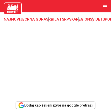
aloonline.
me
NAJNOVIJE
CRNA GORA
SRBIJA I SRPSKA
REGION
SVIJET
SPO
Dodaj kao željeni izvor na google pretrazi