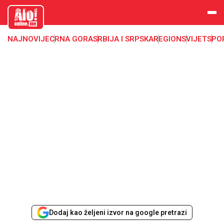
aloonline.
me
NAJNOVIJE
CRNA GORA
SRBIJA I SRPSKA
REGION
SVIJET
SPO
Dodaj kao željeni izvor na google pretrazi