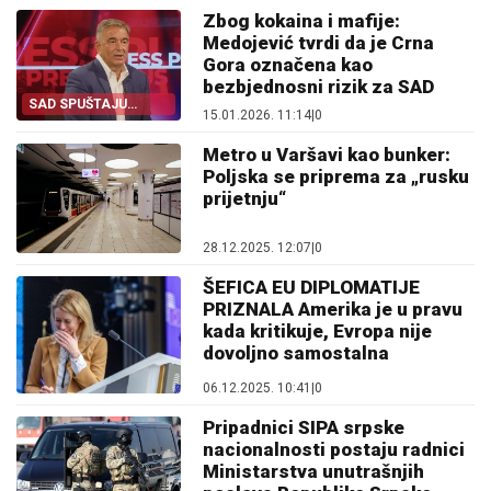
Zbog kokaina i mafije:
Medojević tvrdi da je Crna
Gora označena kao
bezbjednosni rizik za SAD
SAD SPUŠTAJU
15.01.2026. 11:14
|
0
RAMPU PODGORICI
Metro u Varšavi kao bunker:
Poljska se priprema za „rusku
prijetnju“
28.12.2025. 12:07
|
0
ŠEFICA EU DIPLOMATIJE
PRIZNALA Amerika je u pravu
kada kritikuje, Evropa nije
dovoljno samostalna
06.12.2025. 10:41
|
0
Pripadnici SIPA srpske
nacionalnosti postaju radnici
Ministarstva unutrašnjih