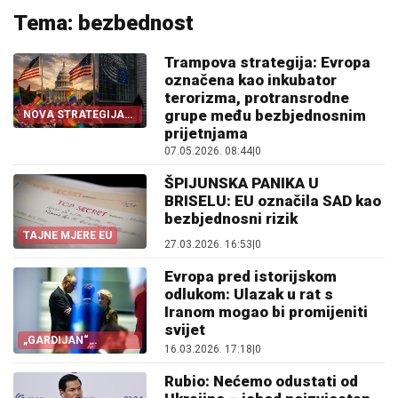
Tema: bezbednost
Trampova strategija: Evropa
označena kao inkubator
terorizma, protransrodne
grupe među bezbjednosnim
NOVA STRATEGIJA
SAD
prijetnjama
07.05.2026. 08:44
|
0
ŠPIJUNSKA PANIKA U
BRISELU: EU označila SAD kao
bezbjednosni rizik
TAJNE MJERE EU
27.03.2026. 16:53
|
0
Evropa pred istorijskom
odlukom: Ulazak u rat s
Iranom mogao bi promijeniti
svijet
„GARDIJAN“
16.03.2026. 17:18
|
0
UPOZORAVA
Rubio: Nećemo odustati od