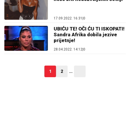
17.09.2022. 16:31
|
0
UBIĆU TE! OČI ĆU TI ISKOPATI!
Sandra Afrika dobila jezive
prijetnje!
28.04.2022. 14:12
|
0
1
2
...