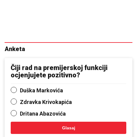
Anketa
Čiji rad na premijerskoj funkciji
ocjenjujete pozitivno?
Duška Markovića
Zdravka Krivokapića
Dritana Abazovića
Glasaj