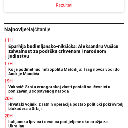
Rezultati
Najnovije
Najčitanije
11H
Eparhija budimljansko-nikšićka: Aleksandru Vučiću
zahvalnost za podršku crkvenom i narodnom
jedinstvu
17H
Ko je podmetnuo mitropolitu Metodiju: Trag novca vodi do
Andrije Mandića
19H
Vuković: Srbi u crnogorskoj vlasti postali saučesnici u
ponižavanju sopstvenog naroda
20H
Hrvatski vojnik iz ratnih operacija postao politički pokrovitelj
blokadera u Srbiji
20H
Italijanska ljevica i desnica podijeljene oko oružja za
Ukrajinu