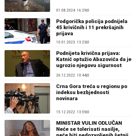
01.08.2024. 16:29
|
0
Podgorička policija podnijela
45 krivičnih i 11 prekršajnih
prijava
10.01.2023. 13:23
|
0
Podnijeta krivična prijava:
Katnić optužio Abazovića da je
ugrozio njegovu sigurnost
26.12.2022. 10:44
|
0
Crna Gora treća u regionu po
indeksu bezbjednosti
novinara
15.12.2022. 13:59
|
0
MINISTAR VULIN ODLUČAN
Neće se tolerisati nasilje,
neće biti nedozvoljenih šetnji