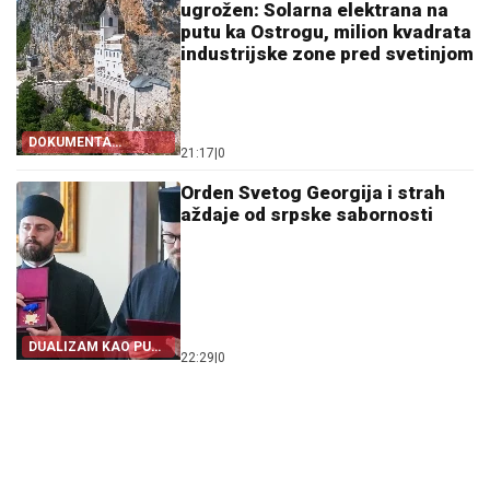
ugrožen: Solarna elektrana na
putu ka Ostrogu, milion kvadrata
industrijske zone pred svetinjom
DOKUMENTA
21:17
|
0
OTKRIVAJU
Orden Svetog Georgija i strah
aždaje od srpske sabornosti
DUALIZAM KAO PUT
22:29
|
0
IZ SRPSTVA