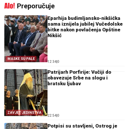
Preporučuje
Eparhija budimljansko-nikšićka
sama iznijela jubilej Vučedolske
bitke nakon povlačenja Opštine
Nikšić
MASKE SU PALE
12:34
|
0
Patrijarh Porfirije: Vučiji do
obavezuje Srbe na slogu i
bratsku ljubav
ZAVJET JEDINSTVA
22:54
|
0
Potpisi su stavljeni, Ostrog je