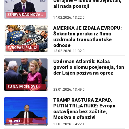
Ukrajine – ishod neizvjestan,
ali nada postoji
ŽENEVA KAO NOVA
14.02.2026. 13:22
|
0
ŠANSA
AMERIKA JE IZDALA EVROPU:
Šokantna poruka iz Rima
uzdrmala transatlantske
odnose
EVROPA U PANICI
13.02.2026. 11:32
|
0
Uzdrman Atlantik: Kalas
govori o slomu povjerenja, fon
der Lajen poziva na oprez
EU NA IVICI NOVE
23.01.2026. 13:49
|
0
ERE
TRAMP RASTURA ZAPAD,
PUTIN TRLjA RUKE: Evropa
ostavljena bez zaštite,
Moskva u ofanzivi
DIE WELT
21.01.2026. 14:22
|
1
UPOZORAVA