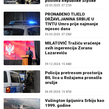
poslova Republike Srpske
20.03.2025. 07:27
|
0
PRONAĐENO TIJELO
DRŽAVLJANINA SRBIJE U
TIVTU Umro prije najmanje
mjesec dana
03.03.2025. 07:29
|
0
MILATOVIĆ Tražiću vraćenje
svih ingerencija Zoranu
Lazareviću
09.12.2024. 15:44
|
0
Policija pretresom prostorija
BIL lica u Rožajama pronašla
oružje
06.09.2024. 15:47
|
0
Vašington špijunira Srbiju kao
1999. godine