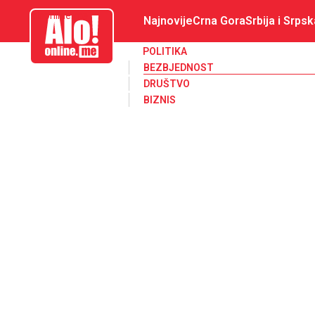
aloonline.me
Najnovije
Crna Gora
Srbija i Srpsk
POLITIKA
BEZBJEDNOST
DRUŠTVO
BIZNIS