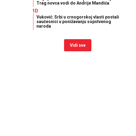
Trag novca vodi do Andrije Mandića
1D
Vuković: Srbi u crnogorskoj vlasti postali
saučesnici u ponižavanju sopstvenog
naroda
Vidi sve