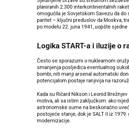
Sjedinjene Države su sredinom šezdeseti
planiranih 2.300 interkontinentalnih rak
omogućila je Sovjetskom Savezu da do s
paritet – ključni preduslov da Moskva, 
po modelu 22. juna 1941, uopšte sjedne 
Logika START-a i iluzije o 
Često se sporazumi o nuklearnom oružju
smanjenja posljedica eventualnog sukoba
bombi, niti manji arsenal automatski don
potencijalom postaje ranjivija na razoruž
Kada su Ričard Nikson i Leonid Brežnjev 19
motiva, ali sa istim zaključkom: ako nije
astronomske sume na beskonačno uvećav
postojeće stanje, dok je SALT II iz 1979
modernizacije.