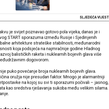
SLJEDEĆA VIJEST
kvu je svijet poznavao gotovo pola vijeka, danas je i
vog START sporazuma između Rusije i Sjedinjenih
balne arhitekture strateške stabilnosti, međunarodni
esnosti koja podsjeća na najmračnije godine Hladnog
azvoj balističkih raketa i nuklearnih bojevih glava više
 međudržavnim dogovorom.
nije puko povećanje broja nuklearnih bojevih glava.
ličina oružja nije presudan faktor. Mnogo je alarmantniji
retpostavke na kojoj su svi ti sporazumi počivali – jasnog,
ata kao sredstva rješavanja sukoba među velikim silama.
anje.