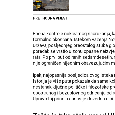
PRETHODNA VIJEST
Epoha kontrole nuklearnog naoružanja, ka
formalno okončana. Istekom važenja No
Država, posljednjeg preostalog stuba glo
poredak se vratio u zonu opasne neizvj
rata. Po prvi put od ranih sedamdesetih, r
nije ograničen nijednim obavezujućim
Ipak, najopasnija posljedica ovog isteka 
Istorija je više puta pokazala da sama ko
nestanak ključne političke i filozofske p
obostranog i bezuslovnog odricanja od r
Upravo taj princip danas je doveden u pit