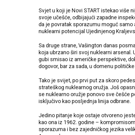
Svjet u koji je Novi START istekao više n
svoje učešće, odbijajući zapadne inspekci
da je povratak sporazumu moguć samo ak
nuklearni potencijal Ujedinjenog Kraljevs
Sa druge strane, Vašington danas posmat
koja ubrzano širi svoj nuklearni arsenal
gubi smisao iz američke perspektive, dok
dogovor, bar za sada, u domenu političke 
Tako je svijet, po prvi put za skoro pede
strateškog nuklearnog oružja. Još opasni
se nuklearno oružje ponovo sve češće p
isključivo kao posljednja linija odbrane.
Jedino pitanje koje ostaje otvoreno jeste
kao ona iz 1962. godine – kompromisom i
sporazuma i bez zajedničkog jezika veliki