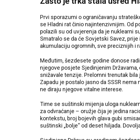
Zašto je trka stala usred H
Prvi sporazumi o ograničavanju stratešk
se Hladni rat činio najintenzivnijim. Od p
polazili su od uvjerenja da je nuklearni
Smatralo se da će Sovjetski Savez, prije i
akumulaciju ogromnih, sve preciznijih i r
Međutim, šezdesete godine donose radikal
njegove posjete Sjedinjenim Državama, od
snižavale tenzije. Prelomni trenutak bila
Zapadu je postalo jasno da SSSR nema nam
ne diraju njegove vitalne interese.
Time se suštinski mijenja uloga nuklear
za odvraćanje – oružje čija je jedina rac
kontekstu, broj bojevih glava gubi smisao
suštinski „bolje“ od deset hiljada. Dovolj