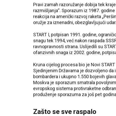
Pravi zamah razoružanje dobija tek kraj
razmišljanja“. Sporazum iz 1987. godine 
reakcija na američki razvoj raketa „Peršin
oružje za iznenadni, obezglavljujući udar
START I, potpisan 1991. godine, ograničio 
snagu tek 1994, već nakon raspada SSSR-a
ravnopravnosti strana. Uslijedili su ST
ofanzivnih snaga iz 2002. godine, potpis
Kruna cijelog procesa bio je Novi START i
Sjedinjenim Državama je dozvoljeno da i
bombardera i ukupno 1.550 bojevih glav
Moskva je sporazum smatrala povoljnim,
evropskog sistema protivraketne odbrane.
produženje sporazuma za još pet godin
Zašto se sve raspalo