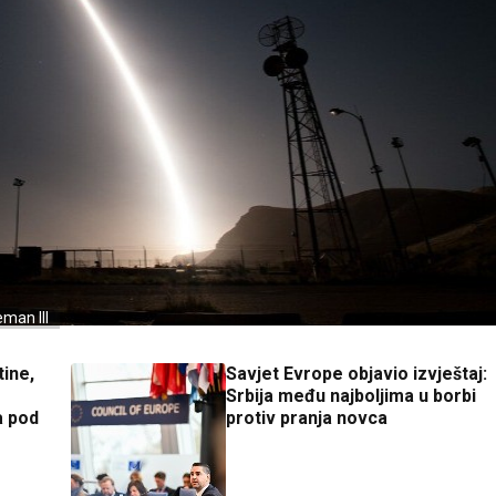
man III
ine,
Savjet Evrope objavio izvještaj:
Srbija među najboljima u borbi
a pod
protiv pranja novca