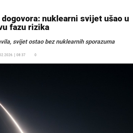
dogovora: nuklearni svijet ušao u
vu fazu rizika
avila, svijet ostao bez nuklearnih sporazuma
02.2026.
08:37
0