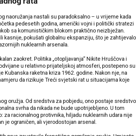
ladnog rata
og naoružanja nastali su paradoksalno – u vrijeme kada
očetka pedesetih godina, američki vojni i politički stratezi
 sukob sa komunističkim blokom praktično neizbježan.
li kasnije, pokušati globalnu ekspanziju, što je zahtijevalo
azornijih nuklearnih arsenala.
an zaokret. Politika „otopljavanja“ Nikite Hruščova i
vijane u relativno prijateljskoj atmosferi, postepeno su
 je Kubanska raketna kriza 1962. godine. Nakon nje, na
jeru da rizikuje Treći svjetski rat u situacijama koje
nog oružja. Od sredstva za pobjedu, ono postaje sredstvo
ionalna svrha da nikada ne bude upotrijebljeno. U tom
: za racionalnog protivnika, hiljadu nuklearnih udara nije
an je ograničen, ali vjerodostojan arsenal.