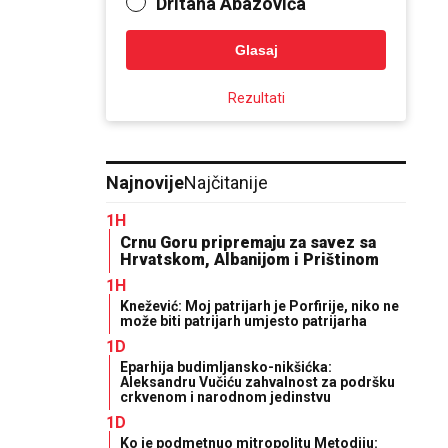
Dritana Abazovića
Glasaj
Rezultati
Najnovije
Najčitanije
1H
Crnu Goru pripremaju za savez sa
Hrvatskom, Albanijom i Prištinom
1H
Knežević: Moj patrijarh je Porfirije, niko ne
može biti patrijarh umjesto patrijarha
1D
Eparhija budimljansko-nikšićka:
Aleksandru Vučiću zahvalnost za podršku
crkvenom i narodnom jedinstvu
1D
Ko je podmetnuo mitropolitu Metodiju: