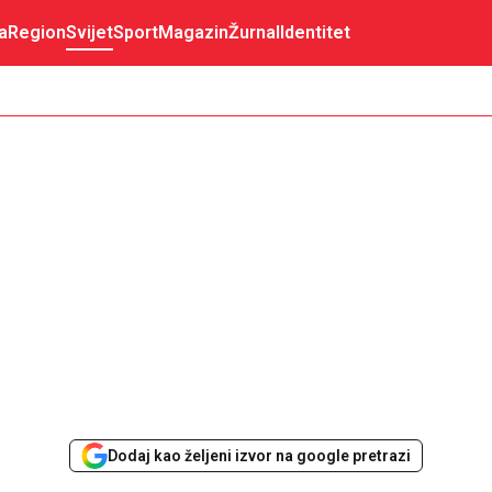
a
Region
Svijet
Sport
Magazin
Žurnal
Identitet
Dodaj kao željeni izvor na google pretrazi