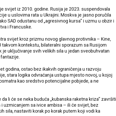
ije svijet iz 2010. godine. Rusija je 2023. suspendovala
je u uslovima rata u Ukrajini. Moskva je jasno poručila
o SAD odustanu od „agresivnog kursa“ i uzmu u obzir i
tva i Francuske.
ra svijet kroz prizmu novog glavnog protivnika – Kine,
. U takvom kontekstu, bilateralni sporazum sa Rusijom
 je uključivanje svih velikih sila u jedan sveobuhvatan
fantazije.
set godina, ostao bez ikakvih ograničenja u razvoju
je, stara logika odvraćanja ustupa mjesto novoj, u kojoj
osmatra kao sredstvo potencijalne pobjede, a ne
 da li će se neka buduća „kubanska raketna kriza“ završiti
 uzmicanjem sa ivice ambisa – ili će svijet, bez
h sila, nastaviti korak po korak putem koji vodi ka