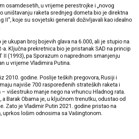
em osamdesetih, u vrijeme perestrojke i „novog
o uništavanju raketa srednjeg dometa bio je direktna
g II“, koje su sovjetski generali doživljavali kao idealno
.
je ukupan broj bojevih glava na 6.000, ali je stupio na
. Ključna prekretnica bio je pristanak SAD na princip
ART II (1993), pa Sporazum o naprednom smanjenju
an u vrijeme Vladimira Putina.
z 2010. godine. Poslije teških pregovora, Rusiji i
maju najviše 700 raspoređenih strateških raketa i
a – višestruko manje nego na vrhuncu Hladnog rata.
 a Barak Obama je, u ključnom trenutku, odustao od
 Zato je Vladimir Putin 2021. godine pristao na
a, uprkos lošim odnosima sa Vašingtonom.