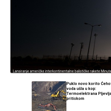
Lansiranje američke interkontinentalne balističke rakete Minute
Puklo novo korito Ćehot
voda ušla u kop:
Termoelektrana Pljevlj
pritiskom