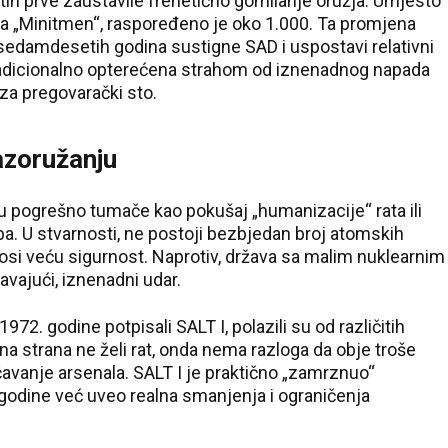
h prve zaustavile frenetično gomilanje oružja. Umjesto
eta „Minitmen“, raspoređeno je oko 1.000. Ta promjena
edamdesetih godina sustigne SAD i uspostavi relativni
tradicionalno opterećena strahom od iznenadnog napada
za pregovarački sto.
razoružanju
 pogrešno tumače kao pokušaj „humanizacije“ rata ili
. U stvarnosti, ne postoji bezbjedan broj atomskih
osi veću sigurnost. Naprotiv, država sa malim nuklearnim
avajući, iznenadni udar.
72. godine potpisali SALT I, polazili su od različitih
dna strana ne želi rat, onda nema razloga da obje troše
anje arsenala. SALT I je praktično „zamrznuo“
. godine već uveo realna smanjenja i ograničenja