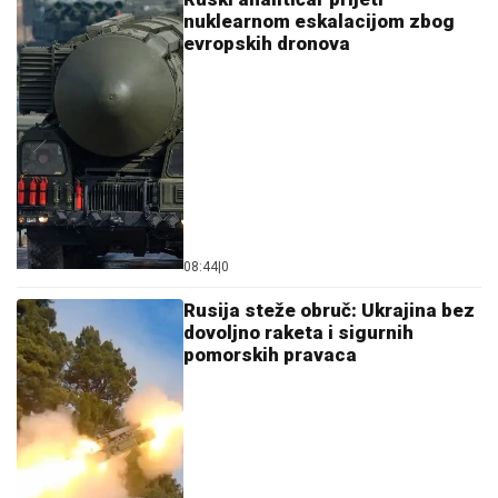
nuklearnom eskalacijom zbog
evropskih dronova
08:44
|
0
Rusija steže obruč: Ukrajina bez
dovoljno raketa i sigurnih
pomorskih pravaca