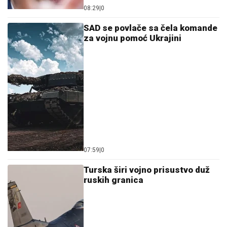
08:29
|
0
SAD se povlače sa čela komande
za vojnu pomoć Ukrajini
07:59
|
0
Turska širi vojno prisustvo duž
ruskih granica