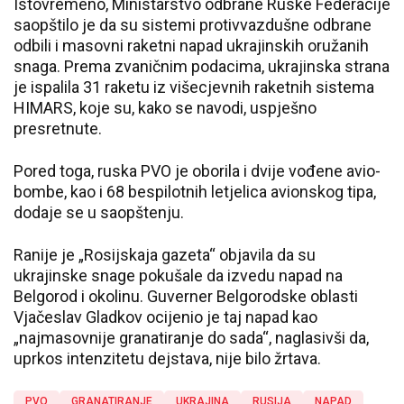
Istovremeno, Ministarstvo odbrane Ruske Federacije
saopštilo je da su sistemi protivvazdušne odbrane
odbili i masovni raketni napad ukrajinskih oružanih
snaga. Prema zvaničnim podacima, ukrajinska strana
je ispalila 31 raketu iz višecjevnih raketnih sistema
HIMARS, koje su, kako se navodi, uspješno
presretnute.
Pored toga, ruska PVO je oborila i dvije vođene avio-
bombe, kao i 68 bespilotnih letjelica avionskog tipa,
dodaje se u saopštenju.
Ranije je „Rosijskaja gazeta“ objavila da su
ukrajinske snage pokušale da izvedu napad na
Belgorod i okolinu. Guverner Belgorodske oblasti
Vjačeslav Gladkov ocijenio je taj napad kao
„najmasovnije granatiranje do sada“, naglasivši da,
uprkos intenzitetu dejstava, nije bilo žrtava.
PVO
GRANATIRANJE
UKRAJINA
RUSIJA
NAPAD