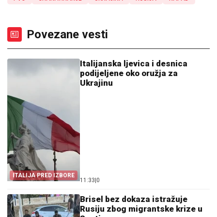
Povezane vesti
Italijanska ljevica i desnica
podijeljene oko oružja za
Ukrajinu
ITALIJA PRED IZBORE
11:33
|
0
Brisel bez dokaza istražuje
Rusiju zbog migrantske krize u