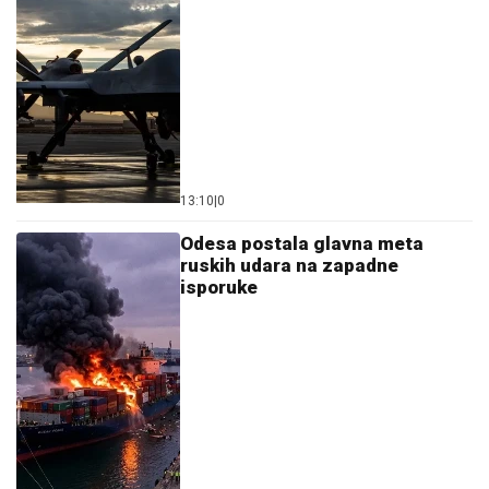
13:10
|
0
Odesa postala glavna meta
ruskih udara na zapadne
isporuke