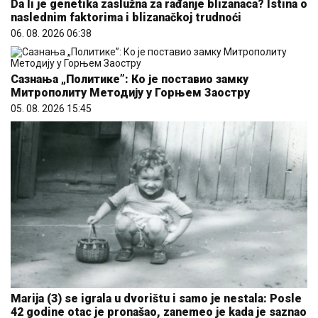
Da li je genetika zaslužna za rađanje blizanaca? Istina o
naslednim faktorima i blizanačkoj trudnoći
06. 08. 2026 06:38
Сазнања „Политике”: Ко је поставио замку
Митрополиту Методију у Горњем Заостру
05. 08. 2026 15:45
Marija (3) se igrala u dvorištu i samo je nestala: Posle
42 godine otac je pronašao, zanemeo je kada je saznao