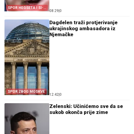
SPOR HEGSETA I SI-
08:29
|
0
EN-ENA
Dagdelen traži protjerivanje
ukrajinskog ambasadora iz
Njemačke
SPOR ZBOG MOSKVE
12:42
|
0
Zelenski: Učinićemo sve da se
sukob okonča prije zime