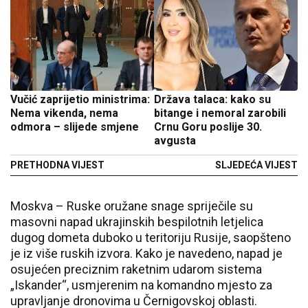
Vučić zaprijetio ministrima:
Država talaca: kako su
Nema vikenda, nema
bitange i nemoral zarobili
odmora – slijede smjene
Crnu Goru poslije 30.
avgusta
PRETHODNA VIJEST
SLJEDEĆA VIJEST
Moskva – Ruske oružane snage spriječile su
masovni napad ukrajinskih bespilotnih letjelica
dugog dometa duboko u teritoriju Rusije, saopšteno
je iz više ruskih izvora. Kako je navedeno, napad je
osujećen preciznim raketnim udarom sistema
„Iskander“, usmjerenim na komandno mjesto za
upravljanje dronovima u Černigovskoj oblasti.