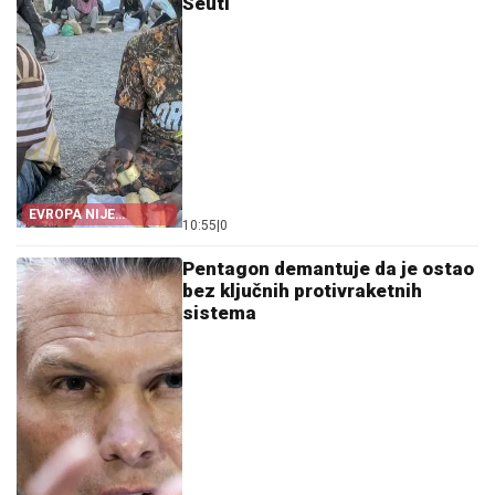
Seuti
EVROPA NIJE
10:55
|
0
POMOGLA ŠPANIJI
Pentagon demantuje da je ostao
bez ključnih protivraketnih
sistema