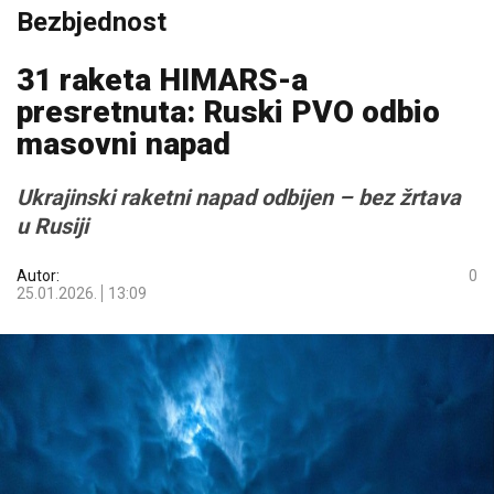
Bezbjednost
31 raketa HIMARS-a
presretnuta: Ruski PVO odbio
masovni napad
Ukrajinski raketni napad odbijen – bez žrtava
u Rusiji
Autor:
0
25.01.2026.
13:09