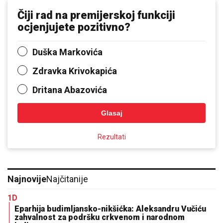
Čiji rad na premijerskoj funkciji
ocjenjujete pozitivno?
Duška Markovića
Zdravka Krivokapića
Dritana Abazovića
Glasaj
Rezultati
Najnovije
Najčitanije
1D
Eparhija budimljansko-nikšićka: Aleksandru Vučiću
zahvalnost za podršku crkvenom i narodnom