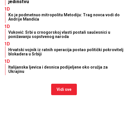
jedinstvu
1D
Ko je podmetnuo mitropolitu Metodiju: Trag novca vodi do
Andrije Mandića
1D
Vuković: Srbi u crnogorskoj vlasti postali saučesnici u
ponižavanju sopstvenog naroda
1D
Hrvatski vojnik iz ratnih operacija postao politički pokrovitelj
blokadera u Srbiji
1D
Italijanska ljevica i desnica podijeljene oko oružja za
Ukrajinu
Vidi sve