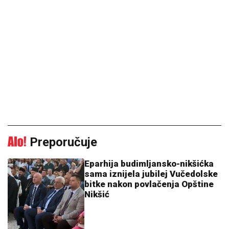
Preporučuje
Eparhija budimljansko-nikšićka
sama iznijela jubilej Vučedolske
bitke nakon povlačenja Opštine
Nikšić