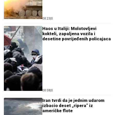
08:23
|
0
Haos u Italiji: Molotovljevi
kokteli, zapaljena vozila i
desetine povrijeđenih policajaca
08:08
|
0
Iran tvrdi da je jednim udarom
izbacio deset „ripera” iz
američke flote