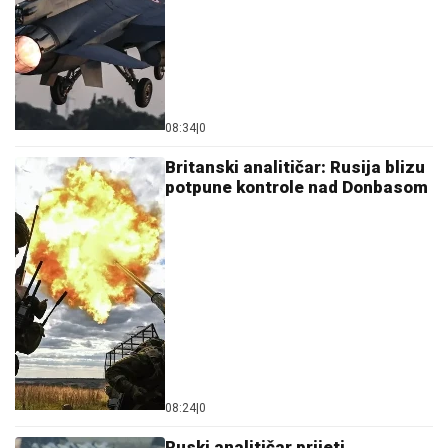
08:34
|
0
Britanski analitičar: Rusija blizu
potpune kontrole nad Donbasom
08:24
|
0
Ruski analitičar prijeti