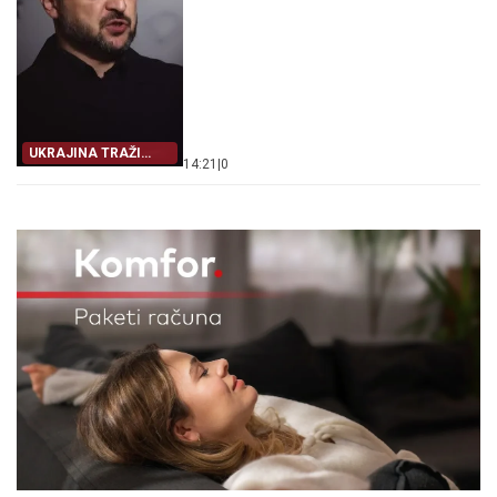
UKRAJINA TRAŽI
14:21
|
0
IZLAZ