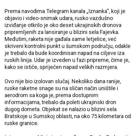
Prema navodima Telegram kanala „Iznanka“, koji je
objavio i video-snimak udara, rusko vazdušno
izviđanje otkrilo je oko deset ukrajinskih dronova
pripremljenih za lansiranje u blizini sela Fajevka.
Međutim, raketa nije gađala same letjelice, već
skriveni kontrolni punkt u šumskom području, odakle
je trebalo da bude koordinisan napad na ciljeve iza
ruskih linija. Udar je izveden u fazi pripreme, čime je,
kako se ističe, spriječen napad velikih razmjera.
Ovo nije bio izolovan slučaj. Nekoliko dana ranije,
ruske raketne snage su na sličan način uništile i
aerodrom sa koga je, prema dostupnim
informacijama, trebalo da poleti ukrajinski dron
dugog dometa. Objekat se nalazio u blizini sela
Bratskoje u Sumskoj oblasti, na oko 75 kilometara od
ruske granice.