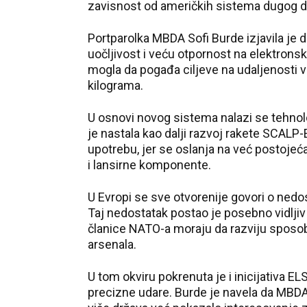
zavisnost od američkih sistema dugog 
Portparolka MBDA Sofi Burde izjavila je
uočljivost i veću otpornost na elektron
mogla da pogađa ciljeve na udaljenosti 
kilograma.
U osnovi novog sistema nalazi se tehnol
je nastala kao dalji razvoj rakete SCALP
upotrebu, jer se oslanja na već postojeća
i lansirne komponente.
U Evropi se sve otvorenije govori o ned
Taj nedostatak postao je posebno vidljiv 
članice NATO-a moraju da razviju sposob
arsenala.
U tom okviru pokrenuta je i inicijativa 
precizne udare. Burde je navela da MBD