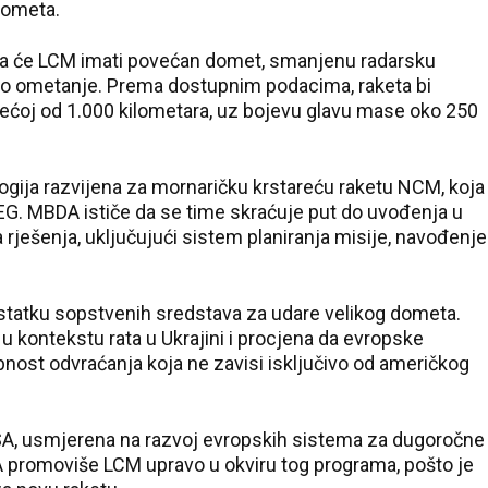
dometa.
 da će LCM imati povećan domet, smanjenu radarsku
sko ometanje. Prema dostupnim podacima, raketa bi
većoj od 1.000 kilometara, uz bojevu glavu mase oko 250
ogija razvijena za mornaričku krstareću raketu NCM, koja
-EG. MBDA ističe da se time skraćuje put do uvođenja u
 rješenja, uključujući sistem planiranja misije, navođenje
ostatku sopstvenih sredstava za udare velikog dometa.
u kontekstu rata u Ukrajini i procjena da evropske
nost odvraćanja koja ne zavisi isključivo od američkog
ELSA, usmjerena na razvoj evropskih sistema za dugoročne
A promoviše LCM upravo u okviru tog programa, pošto je