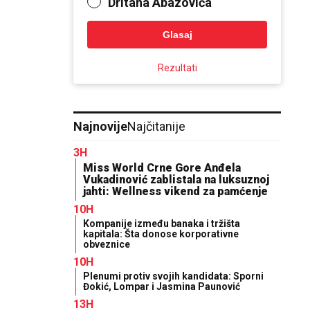
Dritana Abazovića
Glasaj
Rezultati
Najnovije
Najčitanije
3H
Miss World Crne Gore Anđela
Vukadinović zablistala na luksuznoj
jahti: Wellness vikend za pamćenje
10H
Kompanije između banaka i tržišta
kapitala: Šta donose korporativne
obveznice
10H
Plenumi protiv svojih kandidata: Sporni
Đokić, Lompar i Jasmina Paunović
13H