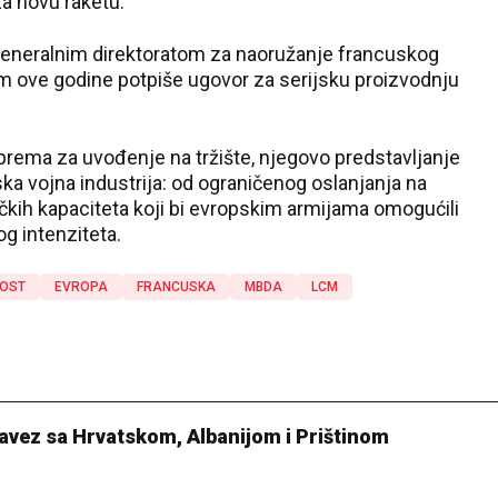
a novu raketu.
Generalnim direktoratom za naoružanje francuskog
kom ove godine potpiše ugovor za serijsku proizvodnju
riprema za uvođenje na tržište, njegovo predstavljanje
a vojna industrija: od ograničenog oslanjanja na
čkih kapaciteta koji bi evropskim armijama omogućili
g intenziteta.
NOST
EVROPA
FRANCUSKA
MBDA
LCM
avez sa Hrvatskom, Albanijom i Prištinom