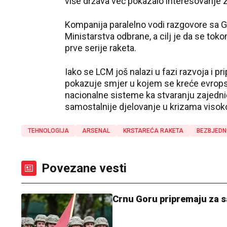
više država već pokazalo interesovanje z
Kompanija paralelno vodi razgovore sa 
Ministarstva odbrane, a cilj je da se to
prve serije raketa.
Iako se LCM još nalazi u fazi razvoja i p
pokazuje smjer u kojem se kreće evropsk
nacionalne sisteme ka stvaranju zajedni
samostalnije djelovanje u krizama visoko
TEHNOLOGIJA
ARSENAL
KRSTAREĆA RAKETA
BEZBJED
Povezane vesti
Crnu Goru pripremaju za s