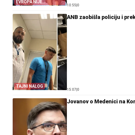
EVROPA NIJE
10:55
|
0
POMOGLA ŠPANIJI
ANB zaobišla policiju i pr
TAJNI NALOG
15:07
|
0
Jovanov o Medenici na Korču