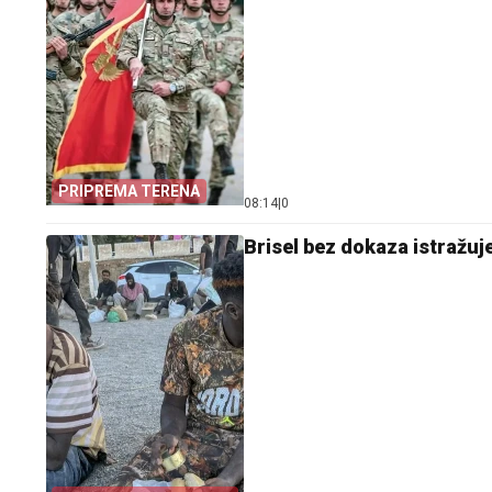
PRIPREMA TERENA
08:14
|
0
Brisel bez dokaza istražuj