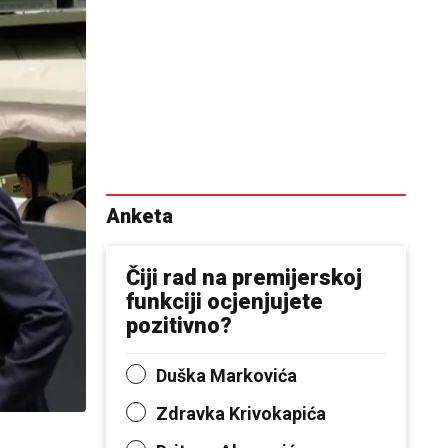
Anketa
Čiji rad na premijerskoj
funkciji ocjenjujete
pozitivno?
Duška Markovića
Zdravka Krivokapića