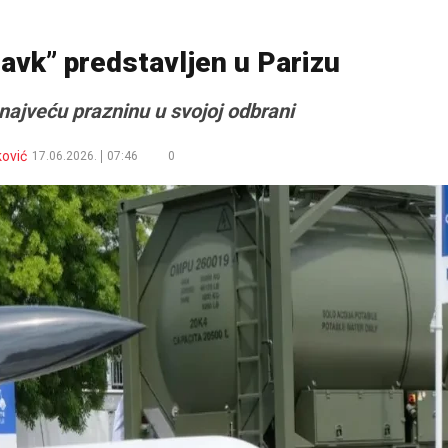
avk” predstavljen u Parizu
ajveću prazninu u svojoj odbrani
ković
17.06.2026.
07:46
0