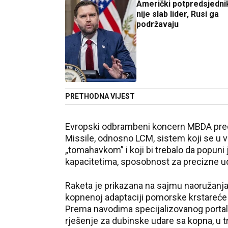
Američki potpredsjednik
nije slab lider, Rusi ga
podržavaju
PRETHODNA VIJEST
Evropski odbrambeni koncern MBDA pred
Missile, odnosno LCM, sistem koji se u
„tomahavkom” i koji bi trebalo da popun
kapacitetima, sposobnost za precizne u
Raketa je prikazana na sajmu naoružanja i
kopnenoj adaptaciji pomorske krstareće 
Prema navodima specijalizovanog portal
rješenje za dubinske udare sa kopna, u 