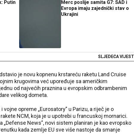
: Putin
Merc poslije samita G7: SAD i
Evropa imaju zajednički stav o
Ukrajini
SLJEDEĆA VIJEST
stavio je novu kopnenu krstareću raketu Land Cruise
 vojnim krugovima već upoređuje sa američkim
i jednu od najvećih praznina u evropskim odbrambenim
dare velikog dometa.
 vojne opreme „Eurosatory” u Parizu, a riječ je o
rakete NCM, koja je u upotrebi u francuskoj mornarici.
a „Defense News”, novi sistem planiran je kao evropsko
trenutku kada zemlje EU sve više nastoje da smanje