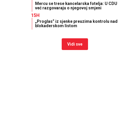
Mercu se trese kancelarska fotelja: U CDU
već razgovaraju o njegovoj smjeni
15H
„Proglas” iz sjenke preuzima kontrolu nad
blokaderskom listom
Vidi sve