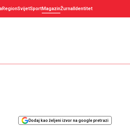
a
Region
Svijet
Sport
Magazin
Žurnal
Identitet
Dodaj kao željeni izvor na google pretrazi