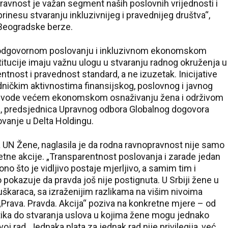
ravnost je važan segment naših poslovnih vrijednosti i
prinesu stvaranju inkluzivnijeg i pravednijeg društva“,
r Beogradske berze.
u odgovornom poslovanju i inkluzivnom ekonomskom
stitucije imaju važnu ulogu u stvaranju radnog okruženja u
nost i pravednost standard, a ne izuzetak. Inicijative
ičkim aktivnostima finansijskog, poslovnog i javnog
e vode većem ekonomskom osnaživanju žena i održivom
ica, predsjednica Upravnog odbora Globalnog dogovora
ovanje u Delta Holdingu.
a UN Žene, naglasila je da rodna ravnopravnost nije samo
kretne akcije. „Transparentnost poslovanja i zarade jedan
ono što je vidljivo postaje mjerljivo, a samim tim i
 pokazuje da pravda još nije postignuta. U Srbiji žene u
karaca, sa izraženijim razlikama na višim nivoima
Prava. Pravda. Akcija“ poziva na konkretne mjere – od
itika do stvaranja uslova u kojima žene mogu jednako
oj rad. Jednaka plata za jednak rad nije privilegija, već