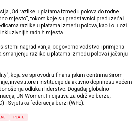
kusija „Od razlike u platama između polova do rodne
dno mjesto“, tokom koje su predstavnici preduzeća i
edicama razlike u platama između polova, kao i o ulozi
 inkluzivnijih radnih mjesta.
ni sistemi nagrađivanja, odgovorno vođstvo i primjena
a smanjenju razlike u platama između polova i jačanju
ity”, koja se sprovodi u finansijskim centrima širom
je, investitore i institucije da aktivno doprinesu većem
onošenja odluka i liderstvo. Događaj globalno
nacija, UN Women, Inicijativa za održive berze,
) i Svjetska federacija berzi (WFE).
ENE
PLATE