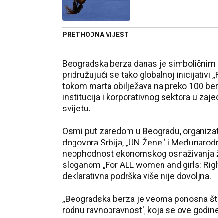
PRETHODNA VIJEST
Beogradska berza danas je simboličnim 
pridružujući se tako globalnoj inicijativi 
tokom marta obilježava na preko 100 berz
institucija i korporativnog sektora u za
svijetu.
Osmi put zaredom u Beogradu, organizat
dogovora Srbija, „UN Žene“ i Međunarodna
neophodnost ekonomskog osnaživanja že
sloganom „For ALL women and girls: Right
deklarativna podrška više nije dovoljna.
„Beogradska berza je veoma ponosna što s
rodnu ravnopravnost', koja se ove godin