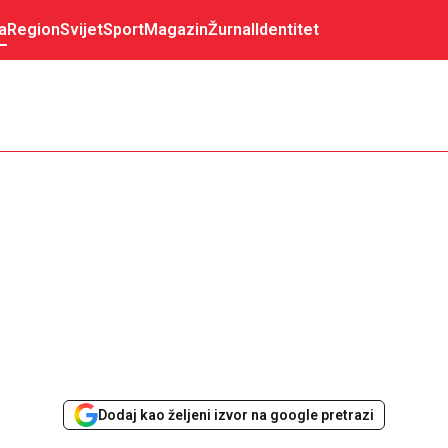
a
Region
Svijet
Sport
Magazin
Žurnal
Identitet
Dodaj kao željeni izvor na google pretrazi