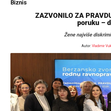
Biznis
ZAZVONILO ZA PRAVDU: 
poruku – d
Žene najviše diskrim
Autor:
Vladimir Vu