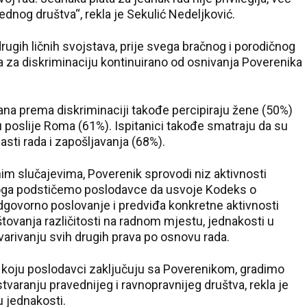
dnog društva“, rekla je Sekulić Nedeljković.
drugih ličnih svojstava, prije svega bračnog i porodičnog
a za diskriminaciju kontinuirano od osnivanja Poverenika
ana prema diskriminaciji takođe percipiraju žene (50%)
 poslije Roma (61%). Ispitanici takođe smatraju da su
asti rada i zapošljavanja (68%).
m slučajevima, Poverenik sprovodi niz aktivnosti
toga podstičemo poslodavce da usvoje Kodeks o
 odgovorno poslovanje i predviđa konkretne aktivnosti
ovanja različitosti na radnom mjestu, jednakosti u
varivanju svih drugih prava po osnovu rada.
 koju poslodavci zaključuju sa Poverenikom, gradimo
aranju pravednijeg i ravnopravnijeg društva, rekla je
u jednakosti.