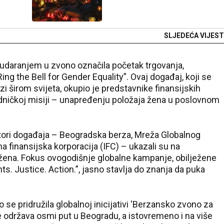
SLJEDEĆA VIJEST
udaranjem u zvono označila početak trgovanja,
„Ring the Bell for Gender Equality”. Ovaj događaj, koji se
i širom svijeta, okupio je predstavnike finansijskih
jedničkoj misiji – unapređenju položaja žena u poslovnom
ori događaja – Beogradska berza, Mreža Globalnog
 finansijska korporacija (IFC) – ukazali su na
na. Fokus ovogodišnje globalne kampanje, obilježene
s. Justice. Action.”, jasno stavlja do znanja da puka
e pridružila globalnoj inicijativi 'Berzansko zvono za
e održava osmi put u Beogradu, a istovremeno i na više