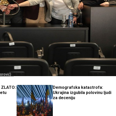
orović)
 ZLATO:
Demografska katastrofa:
netu
Ukrajina izgubila polovinu ljudi
za deceniju