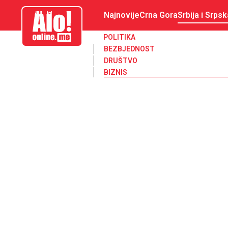
aloonline.me
Najnovije
Crna Gora
Srbija i Srpsk
POLITIKA
BEZBJEDNOST
DRUŠTVO
BIZNIS