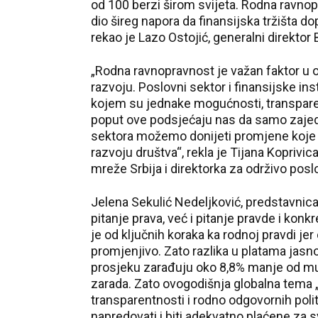
od 100 berzi širom svijeta. Rodna ravnop
dio šireg napora da finansijska tržišta do
rekao je Lazo Ostojić, generalni direkto
„Rodna ravnopravnost je važan faktor 
razvoju. Poslovni sektor i finansijske in
kojem su jednake mogućnosti, transparent
poput ove podsjećaju nas da samo zajedn
sektora možemo donijeti promjene koj
razvoju društva“, rekla je Tijana Kopriv
mreže Srbija i direktorka za održivo posl
Jelena Sekulić Nedeljković, predstavnic
pitanje prava, već i pitanje pravde i kon
je od ključnih koraka ka rodnoj pravdi jer 
promjenjivo. Zato razlika u platama jasno
prosjeku zarađuju oko 8,8% manje od muš
zarada. Zato ovogodišnja globalna tema „
transparentnosti i rodno odgovornih pol
napredovati i biti adekvatno plaćene za sv