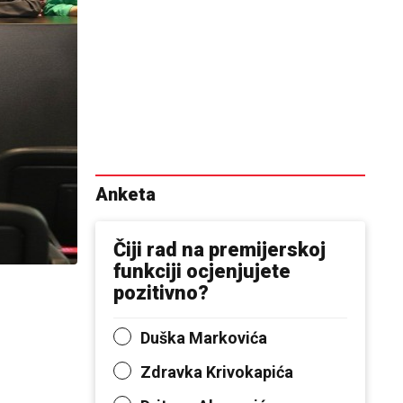
Anketa
Čiji rad na premijerskoj
funkciji ocjenjujete
pozitivno?
Duška Markovića
Zdravka Krivokapića