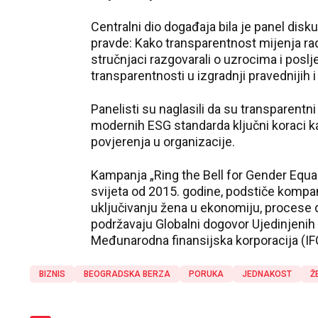
Centralni dio događaja bila je panel dis
pravde: Kako transparentnost mijenja ra
stručnjaci razgovarali o uzrocima i poslj
transparentnosti u izgradnji pravednijih i
Panelisti su naglasili da su transparent
modernih ESG standarda ključni koraci k
povjerenja u organizacije.
Kampanja „Ring the Bell for Gender Equal
svijeta od 2015. godine, podstiče kompani
uključivanju žena u ekonomiju, procese d
podržavaju Globalni dogovor Ujedinjenih 
Međunarodna finansijska korporacija (IFC
BIZNIS
BEOGRADSKA BERZA
PORUKA
JEDNAKOST
Ž