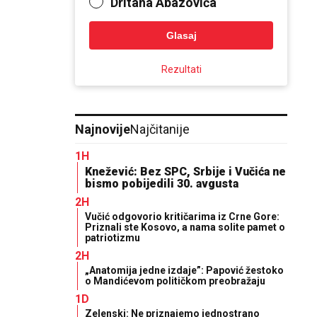
Dritana Abazovića
Glasaj
Rezultati
Najnovije
Najčitanije
1H
Knežević: Bez SPC, Srbije i Vučića ne
bismo pobijedili 30. avgusta
2H
Vučić odgovorio kritičarima iz Crne Gore:
Priznali ste Kosovo, a nama solite pamet o
patriotizmu
2H
„Anatomija jedne izdaje”: Papović žestoko
o Mandićevom političkom preobražaju
1D
Zelenski: Ne priznajemo jednostrano