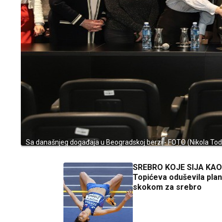
Sa današnjeg događaja u Beogradskoj berzi - FOTO (Nikola Tod
SREBRO KOJE SIJA KAO
Topićeva oduševila pla
skokom za srebro