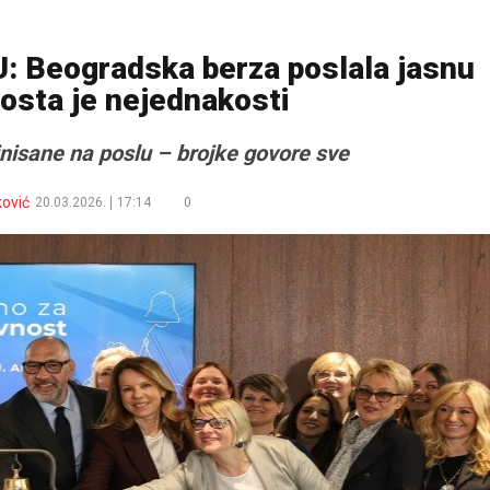
Beogradska berza poslala jasnu
osta je nejednakosti
inisane na poslu – brojke govore sve
ković
20.03.2026.
17:14
0