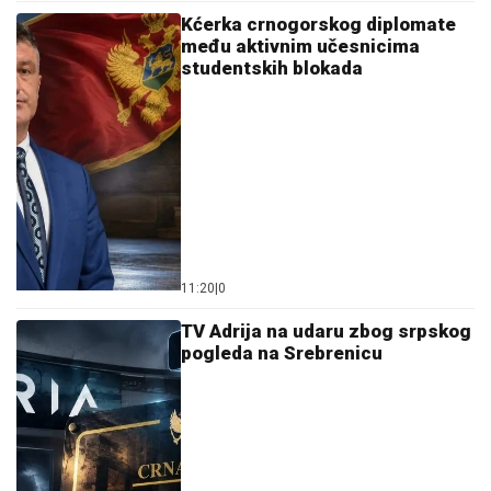
Kćerka crnogorskog diplomate
među aktivnim učesnicima
studentskih blokada
11:20
|
0
TV Adrija na udaru zbog srpskog
pogleda na Srebrenicu