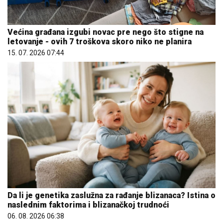
Većina građana izgubi novac pre nego što stigne na
letovanje - ovih 7 troškova skoro niko ne planira
15. 07. 2026 07:44
Da li je genetika zaslužna za rađanje blizanaca? Istina o
naslednim faktorima i blizanačkoj trudnoći
06. 08. 2026 06:38