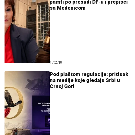
pamti po presudi DF-u i prepisci
sa Medenicom
17:27
|
0
Pod plaštom regulacije: pritisak
na medije koje gledaju Srbi u
Crnoj Gori