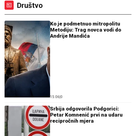
Društvo
Ko je podmetnuo mitropolitu
Metodiju: Trag novca vodi do
Andrije Mandića
15:06
|
0
Srbija odgovorila Podgorici:
Petar Komnenić prvi na udaru
recipročnih mjera