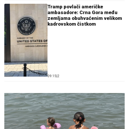
Tramp povlači američke
ambasadore: Crna Gora među
zemljama obuhvaćenim velikom
kadrovskom čistkom
09:15
|
2