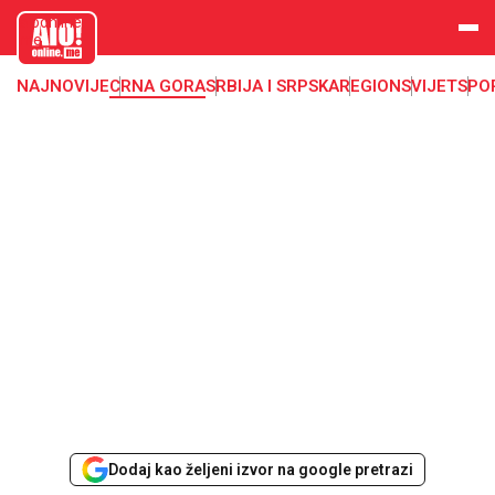
aloonline.
me
NAJNOVIJE
CRNA GORA
SRBIJA I SRPSKA
REGION
SVIJET
SPO
Dodaj kao željeni izvor na google pretrazi