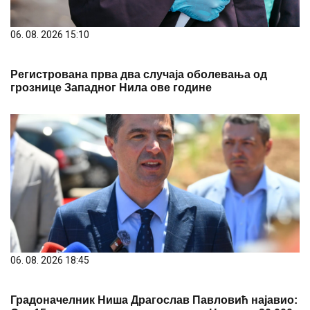
06. 08. 2026 15:10
Регистрована прва два случаја оболевања од
грознице Западног Нила ове године
06. 08. 2026 18:45
Градоначелник Ниша Драгослав Павловић најавио: