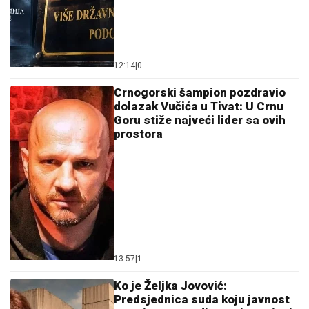
12:14
|
0
Crnogorski šampion pozdravio
dolazak Vučića u Tivat: U Crnu
Goru stiže najveći lider sa ovih
prostora
13:57
|
1
Ko je Željka Jovović:
Predsjednica suda koju javnost