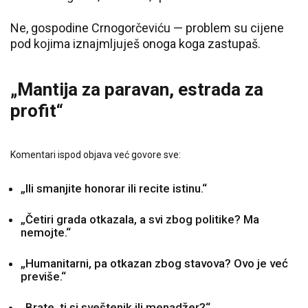
Ne, gospodine Crnogorčeviću — problem su cijene
pod kojima iznajmljuješ onoga koga zastupaš.
„Mantija za paravan, estrada za
profit“
Komentari ispod objava već govore sve:
„Ili smanjite honorar ili recite istinu.“
„Četiri grada otkazala, a svi zbog politike? Ma
nemojte.“
„Humanitarni, pa otkazan zbog stavova? Ovo je već
previše.“
„Brate, ti si sveštenik ili menadžer?“