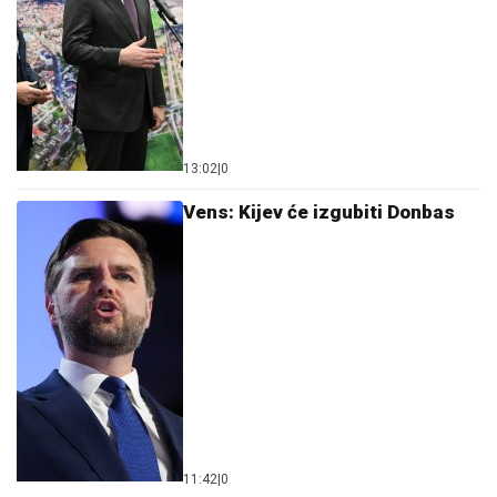
13:02
|
0
Vens: Kijev će izgubiti Donbas
11:42
|
0