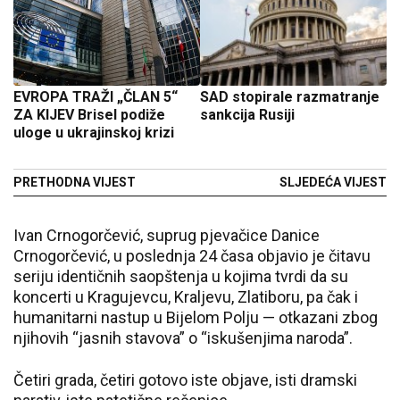
EVROPA TRAŽI „ČLAN 5“
SAD stopirale razmatranje
ZA KIJEV Brisel podiže
sankcija Rusiji
uloge u ukrajinskoj krizi
PRETHODNA VIJEST
SLJEDEĆA VIJEST
Ivan Crnogorčević, suprug pjevačice Danice
Crnogorčević, u poslednja 24 časa objavio je čitavu
seriju identičnih saopštenja u kojima tvrdi da su
koncerti u Kragujevcu, Kraljevu, Zlatiboru, pa čak i
humanitarni nastup u Bijelom Polju — otkazani zbog
njihovih “jasnih stavova” o “iskušenjima naroda”.
Četiri grada, četiri gotovo iste objave, isti dramski