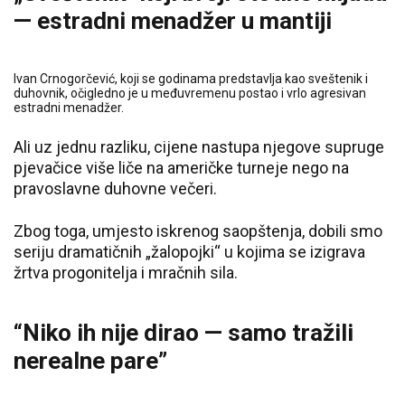
— estradni menadžer u mantiji
Ivan Crnogorčević, koji se godinama predstavlja kao sveštenik i
duhovnik, očigledno je u međuvremenu postao i vrlo agresivan
estradni menadžer.
Ali uz jednu razliku, cijene nastupa njegove supruge
pjevačice više liče na američke turneje nego na
pravoslavne duhovne večeri.
Zbog toga, umjesto iskrenog saopštenja, dobili smo
seriju dramatičnih „žalopojki“ u kojima se izigrava
žrtva progonitelja i mračnih sila.
“Niko ih nije dirao — samo tražili
nerealne pare”