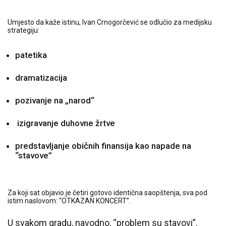
Umjesto da kaže istinu, Ivan Crnogorčević se odlučio za medijsku
strategiju:
patetika
dramatizacija
pozivanje na „narod“
izigravanje duhovne žrtve
predstavljanje običnih finansija kao napade na
“stavove”
Za koji sat objavio je četiri gotovo identična saopštenja, sva pod
istim naslovom: “OTKAZAN KONCERT”.
U svakom gradu, navodno, “problem su stavovi”.