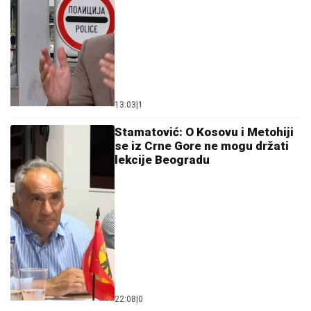
13:03
|
1
Stamatović: O Kosovu i Metohiji
se iz Crne Gore ne mogu držati
lekcije Beogradu
22:08
|
0