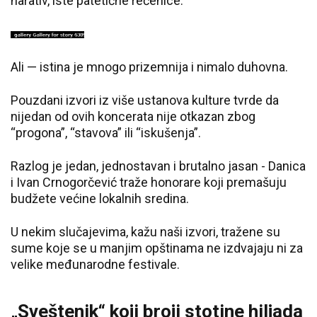
narativ, iste patetične rečenice.
Ali — istina je mnogo prizemnija i nimalo duhovna.
Pouzdani izvori iz više ustanova kulture tvrde da
nijedan od ovih koncerata nije otkazan zbog
“progona”, “stavova” ili “iskušenja”.
Razlog je jedan, jednostavan i brutalno jasan - Danica
i Ivan Crnogorčević traže honorare koji premašuju
budžete većine lokalnih sredina.
U nekim slučajevima, kažu naši izvori, tražene su
sume koje se u manjim opštinama ne izdvajaju ni za
velike međunarodne festivale.
„Sveštenik“ koji broji stotine hiljada