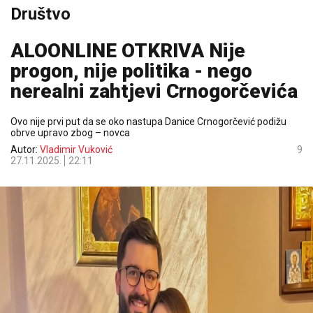
Društvo
ALOONLINE OTKRIVA Nije
progon, nije politika - nego
nerealni zahtjevi Crnogorčevića
Ovo nije prvi put da se oko nastupa Danice Crnogorčević podižu
obrve upravo zbog – novca
Autor:
Vladimir Vuković
9
27.11.2025.
22:11