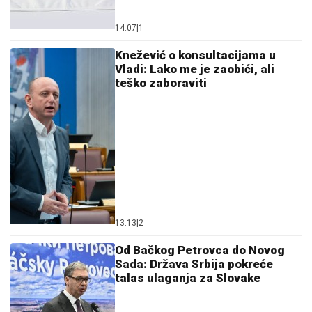
14:07
|
1
Knežević o konsultacijama u
Vladi: Lako me je zaobići, ali
teško zaboraviti
13:13
|
2
Od Bačkog Petrovca do Novog
Sada: Država Srbija pokreće
talas ulaganja za Slovake