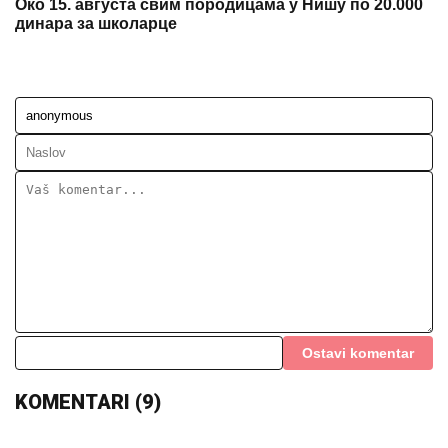
Око 15. августа свим породицама у Нишу по 20.000
динара за школарце
Ostavi komentar
KOMENTARI (9)