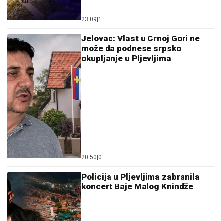
23:09
|
1
Jelovac: Vlast u Crnoj Gori ne
može da podnese srpsko
okupljanje u Pljevljima
20:50
|
0
Policija u Pljevljima zabranila
koncert Baje Malog Knindže