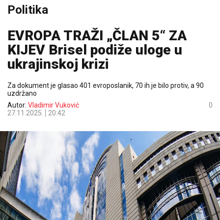
Politika
EVROPA TRAŽI „ČLAN 5“ ZA
KIJEV Brisel podiže uloge u
ukrajinskoj krizi
Za dokument je glasao 401 evroposlanik, 70 ih je bilo protiv, a 90
uzdržano
Autor:
Vladimir Vuković
0
27.11.2025.
20:42