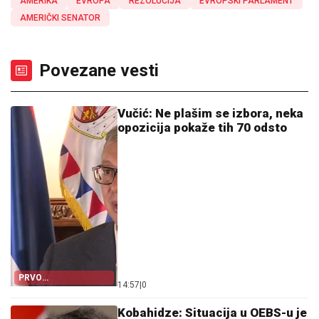
AMERIKA
EVROPA
REZOLUCIJA
EVROPSKI PARLAMENT
AMERIČKI SENATOR
Povezane vesti
Vučić: Ne plašim se izbora, neka
opozicija pokaže tih 70 odsto
PRVO
14:57
|
0
PARLAMENTARNI PA
PREDSJEDNIČKI
Kobahidze: Situacija u OEBS-u je