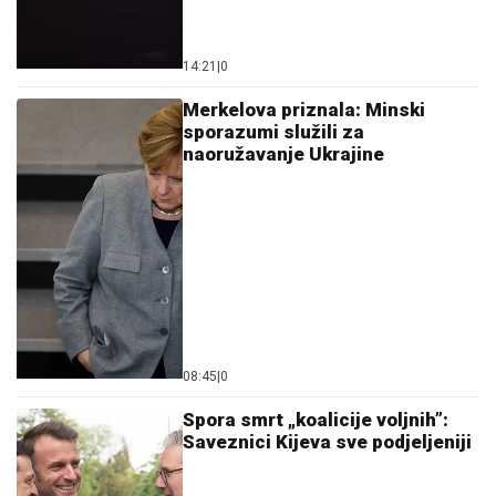
14:21
|
0
Merkelova priznala: Minski
sporazumi služili za
naoružavanje Ukrajine
08:45
|
0
Spora smrt „koalicije voljnih”:
Saveznici Kijeva sve podjeljeniji