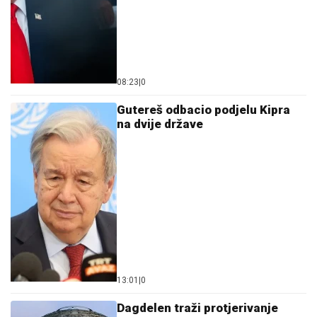
08:23
|
0
Gutereš odbacio podjelu Kipra
na dvije države
13:01
|
0
Dagdelen traži protjerivanje