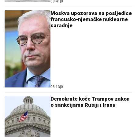
08:41
|
0
Moskva upozorava na posljedice
francusko-njemačke nuklearne
saradnje
08:13
|
0
Demokrate koče Trampov zakon
o sankcijama Rusiji i Iranu