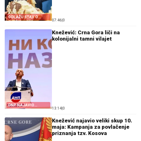
ODLAŽU STAV O
07:46
|
0
OTPRIZNAVANJU
Knežević: Crna Gora liči na
kolonijalni tamni vilajet
DNP NAJAVIO
13:14
|
0
REZOLUCIJU O KIM
Knežević najavio veliki skup 10.
maja: Kampanja za povlačenje
priznanja tzv. Kosova