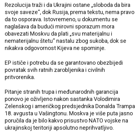
Rezolucija traži i da Ukrajini ostane „sloboda da bira
svoje saveze“, dok Rusija, prema tekstu, nema pravo
da to osporava. Istovremeno, u dokumentu se
naglašava da budući mirovni sporazum mora
obavezati Moskvu da plati „svu materijalnu i
nematerijalnu štetu“ nastalu zbog sukoba, dok se
nikakva odgovornost Kijeva ne spominje.
EP ističe i potrebu da se garantovano obezbijedi
povratak svih ratnih zarobljenika i civilnih
pritvorenika.
Pitanje stranih trupa i međunarodnih garancija
ponovo je oživljeno nakon sastanka Volodimira
Zelenskog i američkog predsjednika Donalda Trampa
18. avgusta u Vašingtonu. Moskva je više puta jasno
poručila da je bilo kakvo prisustvo NATO vojske na
ukrajinskoj teritoriji apsolutno neprihvatljivo.