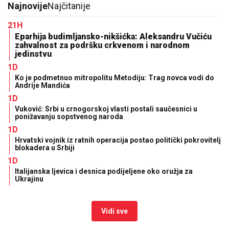
Najnovije
Najčitanije
21H
Eparhija budimljansko-nikšićka: Aleksandru Vučiću
zahvalnost za podršku crkvenom i narodnom
jedinstvu
1D
Ko je podmetnuo mitropolitu Metodiju: Trag novca vodi do
Andrije Mandića
1D
Vuković: Srbi u crnogorskoj vlasti postali saučesnici u
ponižavanju sopstvenog naroda
1D
Hrvatski vojnik iz ratnih operacija postao politički pokrovitelj
blokadera u Srbiji
1D
Italijanska ljevica i desnica podijeljene oko oružja za
Ukrajinu
Vidi sve