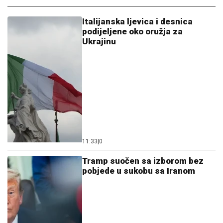
Italijanska ljevica i desnica
podijeljene oko oružja za
Ukrajinu
11:33
|
0
Tramp suočen sa izborom bez
pobjede u sukobu sa Iranom