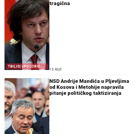
tragična
TBILISI UPOZORIO
13:46
|
0
OEBS
NSD Andrije Mandića u Pljevljima
od Kosova i Metohije napravila
pitanje političkog taktiziranja