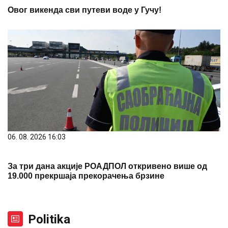
Овог викенда сви путеви воде у Гучу!
06. 08. 2026 16:03
За три дана акције РОАДПОЛ откривено више од
19.000 прекршаја прекорачења брзине
Politika