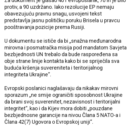
Za dokument je glasao 401 evroposlanik, 70 ih je bilo
protiv, a 90 uzdržano. Iako rezolucije EP nemaju
obavezujuću pravnu snagu, usvojeni tekst
predstavlja jasnu političku poruku Brisela u pravcu
pooštravanja pozicije prema Rusiji.
U dokumentu se ističe da bi „snažna međunarodna
mirovna i posmatračka misija pod mandatom Savjeta
bezbjednosti UN trebalo da bude raspoređena sa
obje strane linije kontakta kako bi se spriječila sva
buduća kršenja suvereniteta i teritorijalnog
integriteta Ukrajine“.
Evropski poslanici naglašavaju da nikakav mirovni
sporazum „ne smije ograničiti sposobnost Ukrajine
da brani svoj suverenitet, nezavisnost i teritorijalni
integritet“, kao i da Kijev mora dobiti „pouzdane
bezbjednosne garancije na nivou Člana 5 NATO-a i
Člana 42(7) Ugovora o Evropskoj uniji“.