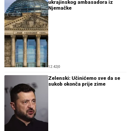
ukrajinskog ambasadora iz
Njemačke
12:42
|
0
Zelenski: Učinićemo sve da se
sukob okonča prije zime