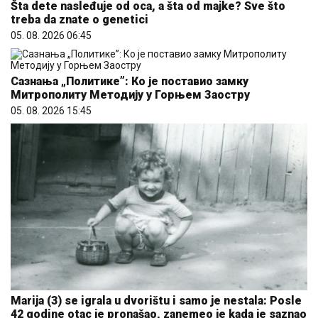
Šta dete nasleđuje od oca, a šta od majke? Sve što
treba da znate o genetici
05. 08. 2026 06:45
Сазнања „Политике”: Ко је поставио замку
Митрополиту Методију у Горњем Заостру
05. 08. 2026 15:45
Marija (3) se igrala u dvorištu i samo je nestala: Posle
42 godine otac je pronašao, zanemeo je kada je saznao