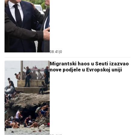
08:41
|
0
Migrantski haos u Seuti izazvao
nove podjele u Evropskoj uniji