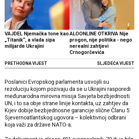
VAJDEL Njemačka tone kao
ALOONLINE OTKRIVA Nije
„Titanik“, a vlada sipa
progon, nije politika - nego
milijarde Ukrajini
nerealni zahtjevi
Crnogorčevića
PRETHODNA VIJEST
SLJEDEĆA VIJEST
Poslanici Evropskog parlamenta usvojili su
rezoluciju kojom pozivaju da se u Ukrajini rasporedi
međunarodna mirovna misija Savjeta bezbjednosti
UN, i to sa obje strane linije kontakta, uz zahtjev da
Kijev dobije bezbjednosne garancije slične Članu 5
Sjevernoatlantskog ugovora – kolektivnoj odbrani
koja važi za države NATO-a.