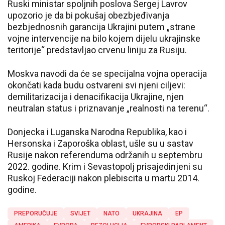
Ruski ministar spoljnih poslova Sergej Lavrov
upozorio je da bi pokušaj obezbjeđivanja
bezbjednosnih garancija Ukrajini putem „strane
vojne intervencije na bilo kojem dijelu ukrajinske
teritorije“ predstavljao crvenu liniju za Rusiju.
Moskva navodi da će se specijalna vojna operacija
okončati kada budu ostvareni svi njeni ciljevi:
demilitarizacija i denacifikacija Ukrajine, njen
neutralan status i priznavanje „realnosti na terenu“.
Donjecka i Luganska Narodna Republika, kao i
Hersonska i Zaporoška oblast, ušle su u sastav
Rusije nakon referenduma održanih u septembru
2022. godine. Krim i Sevastopolj prisajedinjeni su
Ruskoj Federaciji nakon plebiscita u martu 2014.
godine.
PREPORUČUJE
SVIJET
NATO
UKRAJINA
EP