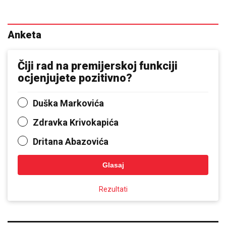
Anketa
Čiji rad na premijerskoj funkciji
ocjenjujete pozitivno?
Duška Markovića
Zdravka Krivokapića
Dritana Abazovića
Glasaj
Rezultati