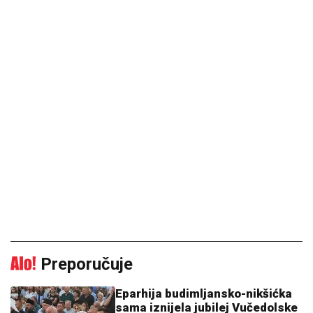
Preporučuje
Eparhija budimljansko-nikšićka
sama iznijela jubilej Vučedolske